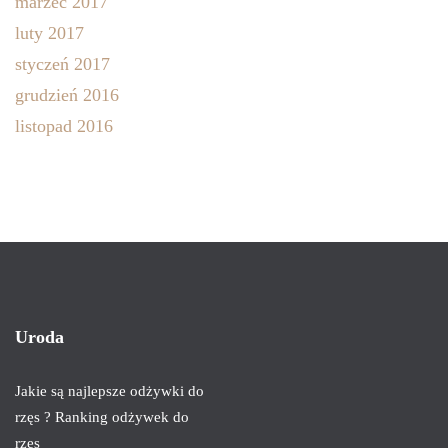
marzec 2017
luty 2017
styczeń 2017
grudzień 2016
listopad 2016
Uroda
Jakie są najlepsze odżywki do
rzęs ? Ranking odżywek do
rzęs