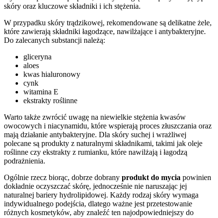
skóry oraz kluczowe składniki i ich stężenia.
W przypadku skóry trądzikowej, rekomendowane są delikatne żele,
które zawierają składniki łagodzące, nawilżające i antybakteryjne.
Do zalecanych substancji należą:
gliceryna
aloes
kwas hialuronowy
cynk
witamina E
ekstrakty roślinne
Warto także zwrócić uwagę na niewielkie stężenia kwasów
owocowych i niacynamidu, które wspierają proces złuszczania oraz
mają działanie antybakteryjne. Dla skóry suchej i wrażliwej
polecane są produkty z naturalnymi składnikami, takimi jak oleje
roślinne czy ekstrakty z rumianku, które nawilżają i łagodzą
podrażnienia.
Ogólnie rzecz biorąc, dobrze dobrany
produkt do mycia
powinien
dokładnie oczyszczać skórę, jednocześnie nie naruszając jej
naturalnej bariery hydrolipidowej. Każdy rodzaj skóry wymaga
indywidualnego podejścia, dlatego ważne jest przetestowanie
różnych kosmetyków, aby znaleźć ten najodpowiedniejszy do