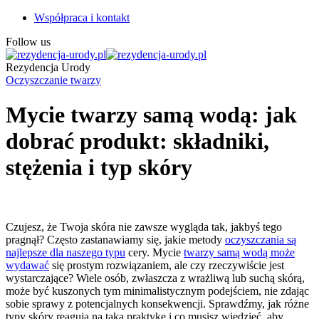
Współpraca i kontakt
Follow us
Rezydencja Urody
Oczyszczanie twarzy
Mycie twarzy samą wodą: jak
dobrać produkt: składniki,
stężenia i typ skóry
Czujesz, że Twoja skóra nie zawsze wygląda tak, jakbyś tego
pragnął? Często zastanawiamy się, jakie metody
oczyszczania są
najlepsze dla naszego typu
cery. Mycie
twarzy samą wodą może
wydawać
się prostym rozwiązaniem, ale czy rzeczywiście jest
wystarczające? Wiele osób, zwłaszcza z wrażliwą lub suchą skórą,
może być kuszonych tym minimalistycznym podejściem, nie zdając
sobie sprawy z potencjalnych konsekwencji. Sprawdźmy, jak różne
typy skóry reagują na taką praktykę i co musisz wiedzieć, aby