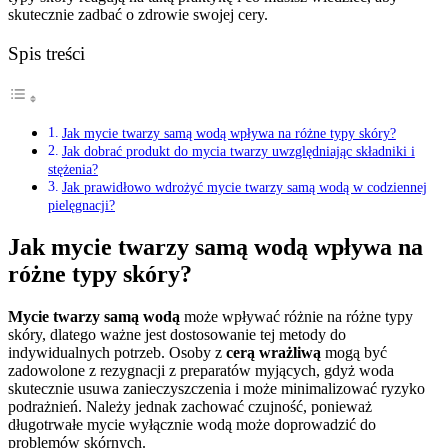
skutecznie zadbać o zdrowie swojej cery.
Spis treści
Jak mycie twarzy samą wodą wpływa na różne typy skóry?
Jak dobrać produkt do mycia twarzy uwzględniając składniki i
stężenia?
Jak prawidłowo wdrożyć mycie twarzy samą wodą w codziennej
pielęgnacji?
Jak mycie twarzy samą wodą wpływa na
różne typy skóry?
Mycie twarzy samą wodą
może wpływać różnie na różne typy
skóry, dlatego ważne jest dostosowanie tej metody do
indywidualnych potrzeb. Osoby z
cerą wrażliwą
mogą być
zadowolone z rezygnacji z preparatów myjących, gdyż woda
skutecznie usuwa zanieczyszczenia i może minimalizować ryzyko
podrażnień. Należy jednak zachować czujność, ponieważ
długotrwałe mycie wyłącznie wodą może doprowadzić do
problemów skórnych.