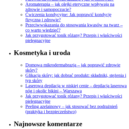
Aromaterapia – jak olejki eteryczne wpływają na
zdrowie i samopoczucie?
Ćwiczenia kondycyjne: Jak poprawić kondycję
fizyczną i zdrowie?
Przeciwwskazania do stosowania kwasów na twarz –
co warto wiedzieć?
Jak przygotować tonik różany? Przepis i właściwości
pielęgnacyjne
Kosmetyka i uroda
Domowa mikrodermabrazja – jak poprawić zdrowie
skóry?
Glikacja skóry: jak dobrać produkt: składniki, stężenia i
typ skóry
Laserowa depilacja w niskiej cenie – depilacja laserowa
nóg i okolic bikini – Warszawa
Jak przygotować tonik różany? Przepis i właściwości
pielęgnacyjne
Peeling azelainowy – jak stosować bez podrażnień
(praktyka i bezpieczeństwo)
Najnowsze komentarze