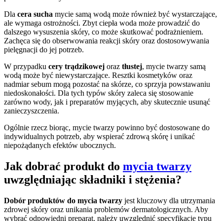
Dla
cera sucha
mycie samą wodą może również być wystarczające,
ale wymaga ostrożności. Zbyt ciepła woda może prowadzić do
dalszego wysuszenia skóry, co może skutkować podrażnieniem.
Zachęca się do obserwowania reakcji skóry oraz dostosowywania
pielęgnacji do jej potrzeb.
W przypadku
cery trądzikowej
oraz
tłustej
, mycie twarzy samą
wodą może być niewystarczające. Resztki kosmetyków oraz
nadmiar sebum mogą pozostać na skórze, co sprzyja powstawaniu
niedoskonałości. Dla tych typów skóry zaleca się stosowanie
zarówno wody, jak i preparatów myjących, aby skutecznie usunąć
zanieczyszczenia.
Ogólnie rzecz biorąc, mycie twarzy powinno być dostosowane do
indywidualnych potrzeb, aby wspierać zdrową skórę i unikać
niepożądanych efektów ubocznych.
Jak dobrać produkt do
mycia twarzy
uwzględniając składniki i stężenia?
Dobór produktów do mycia twarzy
jest kluczowy dla utrzymania
zdrowej skóry oraz unikania problemów dermatologicznych. Aby
wybrać odpowiedni preparat, należy uwzględnić specyfikację typu