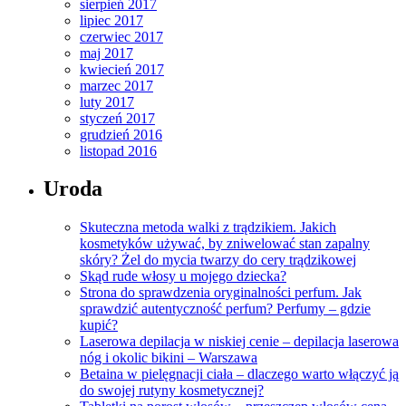
sierpień 2017
lipiec 2017
czerwiec 2017
maj 2017
kwiecień 2017
marzec 2017
luty 2017
styczeń 2017
grudzień 2016
listopad 2016
Uroda
Skuteczna metoda walki z trądzikiem. Jakich
kosmetyków używać, by zniwelować stan zapalny
skóry? Żel do mycia twarzy do cery trądzikowej
Skąd rude włosy u mojego dziecka?
Strona do sprawdzenia oryginalności perfum. Jak
sprawdzić autentyczność perfum? Perfumy – gdzie
kupić?
Laserowa depilacja w niskiej cenie – depilacja laserowa
nóg i okolic bikini – Warszawa
Betaina w pielęgnacji ciała – dlaczego warto włączyć ją
do swojej rutyny kosmetycznej?