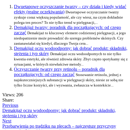
Dwuetapowe oczyszczanie twarzy – czy działa i kiedy widać
efekty (realne oczekiwania)
Dwuetapowe oczyszczanie twarzy
zyskuje coraz większą popularność, ale czy wiesz, na czym dokładnie
polega ten proces? To nie tylko trend w pielęgnacji,...
Demakijaż twarzy: poradnik dla początkujących: od czego
zacząć
Demakijaż to kluczowy element codziennej pielęgnacji, a jego
niedopatrzenie może prowadzić do szeregu problemów skórnych. Czy
zastanawiałaś się kiedyś, dlaczego Twoja cera...
Demakijaż oczu wodoodporny: jak dobrać produkt: składniki,
stężenia i typ skóry
Demakijaż oczu wodoodpornych to nie tylko
kwestia estetyki, ale również zdrowia skóry. Zbyt często spotykamy się z
sytuacjami, w których niewłaściwe metody...
Oczyszczanie twarzy przy retinolu – poradnik dla
początkujących: od czego zacząć
Stosowanie retinolu, jednej z
najskuteczniejszych substancji w pielęgnacji skóry, niesie ze sobą nie
tylko liczne korzyści, ale i wyzwania, zwłaszcza w kontekście...
Views: 206
Share:
Previous
Demakijaż oczu wodoodporny: jak dobrać produkt: składniki,
stężenia i typ skóry
Next
Przebarwienia po trądziku na plecach – najczęstsze przyczyny