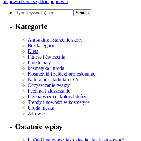
niepowodzeń i szybkie poprawki
Kategorie
Anti-aging i starzenie skóry
Bez kategorii
Dieta
Fitness i ćwiczenia
Inne tematy
kosmetyka i uroda
Kosmetyki i zabiegi profesjonalne
Naturalne składniki i DIY
Oczyszczanie twarzy
Peelingi i złuszczanie
Przebarwienia i koloryt skóry
Trendy i nowości w kosmetyce
Uroda męska
Zdrowie
Ostatnie wpisy
Parówki na twarz: Jak działają i jak je stosować?