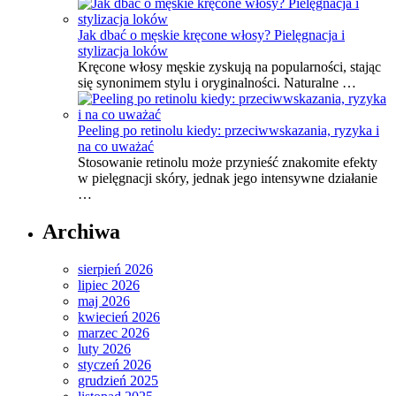
Jak dbać o męskie kręcone włosy? Pielęgnacja i
stylizacja loków
Kręcone włosy męskie zyskują na popularności, stając
się synonimem stylu i oryginalności. Naturalne …
Peeling po retinolu kiedy: przeciwwskazania, ryzyka i
na co uważać
Stosowanie retinolu może przynieść znakomite efekty
w pielęgnacji skóry, jednak jego intensywne działanie
…
Archiwa
sierpień 2026
lipiec 2026
maj 2026
kwiecień 2026
marzec 2026
luty 2026
styczeń 2026
grudzień 2025