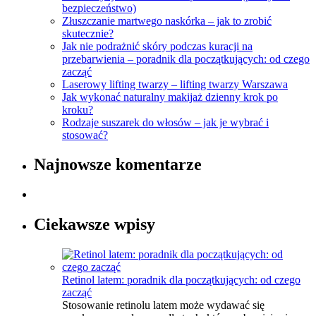
bezpieczeństwo)
Złuszczanie martwego naskórka – jak to zrobić
skutecznie?
Jak nie podrażnić skóry podczas kuracji na
przebarwienia – poradnik dla początkujących: od czego
zacząć
Laserowy lifting twarzy – lifting twarzy Warszawa
Jak wykonać naturalny makijaż dzienny krok po
kroku?
Rodzaje suszarek do włosów – jak je wybrać i
stosować?
Najnowsze komentarze
Ciekawsze wpisy
Retinol latem: poradnik dla początkujących: od czego
zacząć
Stosowanie retinolu latem może wydawać się