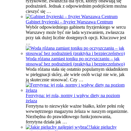
ryzykowne, zwłaszcza dla tych, którzy obawiają się
podrażnień. Jednak z odpowiednim podejściem można
cieszyć się …
Gabinet fryzjerski – fryzjer Warszawa Centrum
Wybór odpowiedniego gabinetu fryzjerskiego w sercu
Warszawy może być nie lada wyzwaniem, zwłaszcza
przy tak dużej liczbie dostępnych opcji. Kluczowe jest
…
Woda różana zamiast toniku po oczyszczaniu – jak
stosować bez podrażnień (praktyka i bezpieczeństwo)
Woda różana stała się ostatnio popularnym składnikiem
w pielęgnacji skóry, ale wiele osób wciąż nie wie, jak
ją skutecznie stosować. Czy …
Ferrytyna: jej rola, normy i wpływ diety na poziom
żelaza
Ferrytyna to niezwykle ważne białko, które pełni rolę
wewnętrznego magazynu żelaza w naszym organizmie.
Niezbędna do prawidłowego funkcjonowania,
ferrytyna działa jak …
Jakie pieluchy