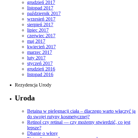
grudzień 2017
listopad 2017
październik 2017
wrzesień 2017
sierpień 2017
lipiec 2017
czerwiec 2017
maj 2017
kwiecień 2017
marzec 2017
luty 2017
styczeń 2017
grudzień 2016
listopad 2016
Rezydencja Urody
Uroda
Betaina w pielęgnacji ciała – dlaczego warto włączyć ją
do swojej rutyny kosmetycznej?
Retinol czy retinal — czy możemy stwierdzić, co jest
lepsze?
Dbanie o włosy