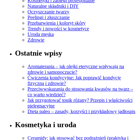
Kosmetyki i zabiegi profesjonalne
Naturalne składniki i DIY
Oczyszczanie twarzy
Peelingi i złuszczanie
Przebarwienia i koloryt skóry
Trendy i nowości w kosmetyce
Uroda męska
Zdrowie
Ostatnie wpisy
Aromaterapia – jak olejki eteryczne wpływają na
zdrowie i samopoczucie?
Ćwiczenia kondycyjne: Jak poprawić kondycję
fizyczną i zdrowie?
Przeciwwskazania do stosowania kwasów na twarz –
co warto wiedzieć?
Jak przygotować tonik różany? Przepis i właściwości
pielęgnacyjne
Dieta paleo – zasady, korzyści i przykładowy jadłospis
Kosmetyka i uroda
Ceramidy: jak stosować bez podrażnień (praktyka i