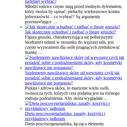
najlepiej wybrać?
Młodzi rodzice często stają przed trudnym dylematem,
który można by opisać: pieluchy wielorazowe kontra
jednorazówki – co wybrać? Są argumenty
przemawiające …
Jak skutecznie schudnąć i zadbać o figurę gruszki?
Figura gruszki, charakteryzująca się pełniejszymi
biodrami i udami w stosunku do węższej talii, jest
często wyzwaniem dla osób pragnących zredukować
tkankę …
Suplementy nawilżające skórę od wewnątrz czyli jak
poradzić sobie z podrażnieniami skóry, gdy kosmetyki
nawilżające nie pomagają?
Piękna i zdrowa skóra, to marzenie wielu osób,
zwłaszcza tych, których cera podatna jest na różnego
rodzaju podrażnienia. Aby skóra wyglądała …
Dieta pescowegetariańska: zasady, korzyści i
przykładowy jadłospis
Dieta pescowegetariańska, łącząca elementy