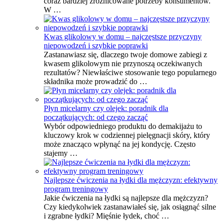
coraz bardziej zróżnicowane potrzeby konsumentów.
W …
Kwas glikolowy w domu – najczęstsze przyczyny
niepowodzeń i szybkie poprawki
Zastanawiasz się, dlaczego twoje domowe zabiegi z
kwasem glikolowym nie przynoszą oczekiwanych
rezultatów? Niewłaściwe stosowanie tego popularnego
składnika może prowadzić do …
Płyn micelarny czy olejek: poradnik dla
początkujących: od czego zacząć
Wybór odpowiedniego produktu do demakijażu to
kluczowy krok w codziennej pielęgnacji skóry, który
może znacząco wpłynąć na jej kondycję. Często
stajemy …
Najlepsze ćwiczenia na łydki dla mężczyzn: efektywny
program treningowy
Jakie ćwiczenia na łydki są najlepsze dla mężczyzn?
Czy kiedykolwiek zastanawiałeś się, jak osiągnąć silne
i zgrabne łydki? Mięśnie łydek, choć …