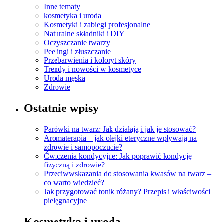
Inne tematy
kosmetyka i uroda
Kosmetyki i zabiegi profesjonalne
Naturalne składniki i DIY
Oczyszczanie twarzy
Peelingi i złuszczanie
Przebarwienia i koloryt skóry
Trendy i nowości w kosmetyce
Uroda męska
Zdrowie
Ostatnie wpisy
Parówki na twarz: Jak działają i jak je stosować?
Aromaterapia – jak olejki eteryczne wpływają na
zdrowie i samopoczucie?
Ćwiczenia kondycyjne: Jak poprawić kondycję
fizyczną i zdrowie?
Przeciwwskazania do stosowania kwasów na twarz –
co warto wiedzieć?
Jak przygotować tonik różany? Przepis i właściwości
pielęgnacyjne
Kosmetyka i uroda