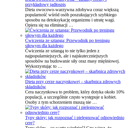
przykładowy jadłospis
Dieta owocowo-warzywna zdobywa coraz większą
popularność wśród osób poszukujących szybkiego
sposobu na detoksykację organizmu i utratę wagi.
Opiera się na eliminacji …
Ćwiczenia ze sztangą: Przewodnik po treningu
siłowym dla każdego
Ćwiczenia ze sztangą to nie tylko jeden z
najpopularniejszych, ale i najskuteczniejszych
sposobów na budowanie siły oraz masy mięśniowej.
Wykorzystując to …
Dieta przy cerze naczynkowej – skarbnica zdrowych
składników
Cera naczynkowa to problem, który dotyka około 10%
populacji, a szczególnie często występuje u kobiet.
Osoby z tym schorzeniem muszą nie …
Typy skóry: jak rozpoznać i pielęgnować odpowiednio
cerę?
Typy skóry – co warto wiedzieć? Czy wiesz, że