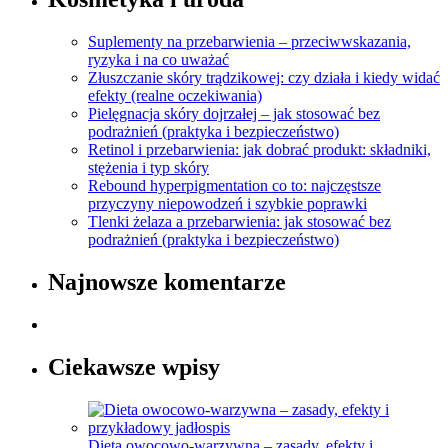
Suplementy na przebarwienia – przeciwwskazania,
ryzyka i na co uważać
Złuszczanie skóry trądzikowej: czy działa i kiedy widać
efekty (realne oczekiwania)
Pielęgnacja skóry dojrzałej – jak stosować bez
podrażnień (praktyka i bezpieczeństwo)
Retinol i przebarwienia: jak dobrać produkt: składniki,
stężenia i typ skóry
Rebound hyperpigmentation co to: najczęstsze
przyczyny niepowodzeń i szybkie poprawki
Tlenki żelaza a przebarwienia: jak stosować bez
podrażnień (praktyka i bezpieczeństwo)
Najnowsze komentarze
Ciekawsze wpisy
Dieta owocowo-warzywna – zasady, efekty i