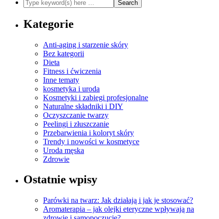
Kategorie
Anti-aging i starzenie skóry
Bez kategorii
Dieta
Fitness i ćwiczenia
Inne tematy
kosmetyka i uroda
Kosmetyki i zabiegi profesjonalne
Naturalne składniki i DIY
Oczyszczanie twarzy
Peelingi i złuszczanie
Przebarwienia i koloryt skóry
Trendy i nowości w kosmetyce
Uroda męska
Zdrowie
Ostatnie wpisy
Parówki na twarz: Jak działają i jak je stosować?
Aromaterapia – jak olejki eteryczne wpływają na
zdrowie i samopoczucie?