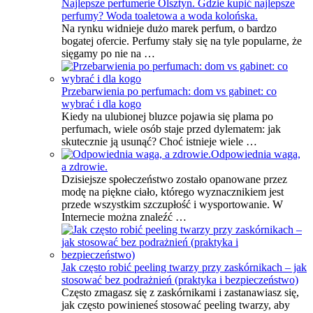
Najlepsze perfumerie Olsztyn. Gdzie kupić najlepsze
perfumy? Woda toaletowa a woda kolońska.
Na rynku widnieje dużo marek perfum, o bardzo
bogatej ofercie. Perfumy stały się na tyle popularne, że
sięgamy po nie na …
Przebarwienia po perfumach: dom vs gabinet: co
wybrać i dla kogo
Kiedy na ulubionej bluzce pojawia się plama po
perfumach, wiele osób staje przed dylematem: jak
skutecznie ją usunąć? Choć istnieje wiele …
Odpowiednia waga,
a zdrowie.
Dzisiejsze społeczeństwo zostało opanowane przez
modę na piękne ciało, którego wyznacznikiem jest
przede wszystkim szczupłość i wysportowanie. W
Internecie można znaleźć …
Jak często robić peeling twarzy przy zaskórnikach – jak
stosować bez podrażnień (praktyka i bezpieczeństwo)
Często zmagasz się z zaskórnikami i zastanawiasz się,
jak często powinieneś stosować peeling twarzy, aby