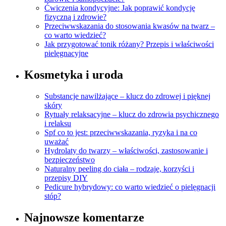
Ćwiczenia kondycyjne: Jak poprawić kondycję
fizyczną i zdrowie?
Przeciwwskazania do stosowania kwasów na twarz –
co warto wiedzieć?
Jak przygotować tonik różany? Przepis i właściwości
pielęgnacyjne
Kosmetyka i uroda
Substancje nawilżające – klucz do zdrowej i pięknej
skóry
Rytuały relaksacyjne – klucz do zdrowia psychicznego
i relaksu
Spf co to jest: przeciwwskazania, ryzyka i na co
uważać
Hydrolaty do twarzy – właściwości, zastosowanie i
bezpieczeństwo
Naturalny peeling do ciała – rodzaje, korzyści i
przepisy DIY
Pedicure hybrydowy: co warto wiedzieć o pielęgnacji
stóp?
Najnowsze komentarze