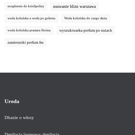
usuwanie blizn warszawa
urządzenie do kriolipolizy
woda kolońska a woda po goleniu
Woda kolońska do czego służy
wyszukiwarka perfum po nutach
woda kolońska prastara florina
zamienniki perfum fm
Uroda
Dbanie o włosy
Depilacja laserowa: depilacja