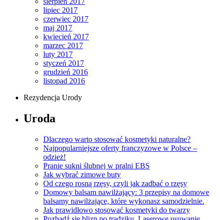
sierpień 2017
lipiec 2017
czerwiec 2017
maj 2017
kwiecień 2017
marzec 2017
luty 2017
styczeń 2017
grudzień 2016
listopad 2016
Rezydencja Urody
Uroda
Dlaczego warto stosować kosmetyki naturalne?
Najpopularniejsze oferty franczyzowe w Polsce –
odzież!
Pranie sukni ślubnej w pralni EBS
Jak wybrać zimowe buty
Od czego rosną rzęsy, czyli jak zadbać o rzęsy
Domowy balsam nawilżający: 3 przepisy na domowe
balsamy nawilżające, które wykonasz samodzielnie.
Jak prawidłowo stosować kosmetyki do twarzy
Pozbądź się blizn po trądziku. Laserowe usuwanie