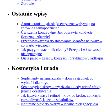
Zdrowie
Ostatnie wpisy
Aromaterapia – jak olejki eteryczne wpływają na
zdrowie i samopoczucie?
Ćwiczenia kondycyjne: Jak poprawić kondycję
fizyczną i zdrowie?
Przeciwwskazania do stosowania kwasów na twarz –
co warto wiedzieć?
Jak przygotować tonik różany? Przepis i właściwości
pielęgnacyjne
Dieta paleo – zasady, korzyści i przykładowy jadłospis
Kosmetyka i uroda
Suplementy na zmarszczki – dom vs gabinet: co
wybrać i dla kogo
Sen a wygląd skóry – czy działa i kiedy widać efekty
(realne oczekiwania)
Jak łączyć kwasy i retinol – krok po kroku: aplikacja,
częstotliwość, łączenie składników
Naturalne oleje do twarzy – idealna pielęgnacja dla