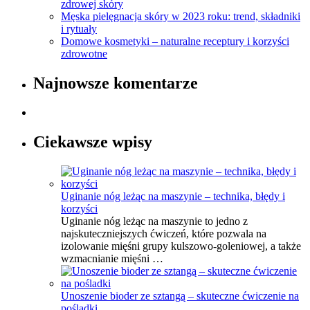
zdrowej skóry
Męska pielęgnacja skóry w 2023 roku: trend, składniki
i rytuały
Domowe kosmetyki – naturalne receptury i korzyści
zdrowotne
Najnowsze komentarze
Ciekawsze wpisy
Uginanie nóg leżąc na maszynie – technika, błędy i
korzyści
Uginanie nóg leżąc na maszynie to jedno z
najskuteczniejszych ćwiczeń, które pozwala na
izolowanie mięśni grupy kulszowo-goleniowej, a także
wzmacnianie mięśni …
Unoszenie bioder ze sztangą – skuteczne ćwiczenie na
pośladki