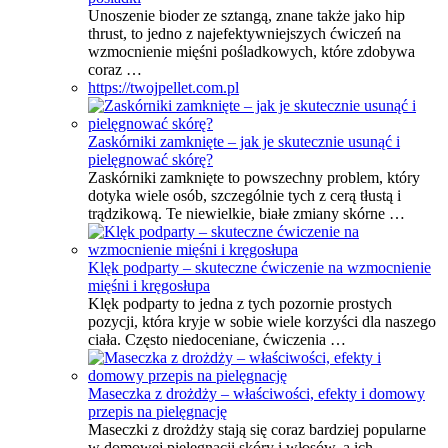
Unoszenie bioder ze sztangą, znane także jako hip
thrust, to jedno z najefektywniejszych ćwiczeń na
wzmocnienie mięśni pośladkowych, które zdobywa
coraz …
https://twojpellet.com.pl
Zaskórniki zamknięte – jak je skutecznie usunąć i
pielęgnować skórę?
Zaskórniki zamknięte to powszechny problem, który
dotyka wiele osób, szczególnie tych z cerą tłustą i
trądzikową. Te niewielkie, białe zmiany skórne …
Klęk podparty – skuteczne ćwiczenie na wzmocnienie
mięśni i kręgosłupa
Klęk podparty to jedna z tych pozornie prostych
pozycji, która kryje w sobie wiele korzyści dla naszego
ciała. Często niedoceniane, ćwiczenia …
Maseczka z drożdży – właściwości, efekty i domowy
przepis na pielęgnację
Maseczki z drożdży stają się coraz bardziej popularne
w domowej pielęgnacji skóry i włosów, a ich