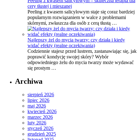
Peeling z kwasem salicylowym – skuteczna terapia dla
cery tłustej i mieszanej
Peeling z kwasem salicylowym staje się coraz bardziej
popularnym rozwiązaniem w walce z problemami
skórnymi, zwłaszcza dla osób z cerą tłustą …
Najlepszy żel do mycia twarzy: czy działa i kiedy
widać efekty (realne oczekiwania)
Codziennie stajesz przed lustrem, zastanawiając się, jak
poprawić kondycję swojej skóry? Wybór
odpowiedniego żelu do mycia twarzy może wydawać
się prostym …
Archiwa
sierpień 2026
lipiec 2026
maj 2026
kwiecień 2026
marzec 2026
luty 2026
styczeń 2026
grudzień 2025
listopad 2025