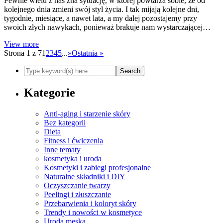
Pewnie wielu z nas zna sytuację, w której powtarza sobie, że od
kolejnego dnia zmieni swój styl życia. I tak mijają kolejne dni,
tygodnie, miesiące, a nawet lata, a my dalej pozostajemy przy
swoich złych nawykach, ponieważ brakuje nam wystarczającej…
View more
Strona 1 z 7
1
2
3
4
5
...
»
Ostatnia »
Kategorie
Anti-aging i starzenie skóry
Bez kategorii
Dieta
Fitness i ćwiczenia
Inne tematy
kosmetyka i uroda
Kosmetyki i zabiegi profesjonalne
Naturalne składniki i DIY
Oczyszczanie twarzy
Peelingi i złuszczanie
Przebarwienia i koloryt skóry
Trendy i nowości w kosmetyce
Uroda męska