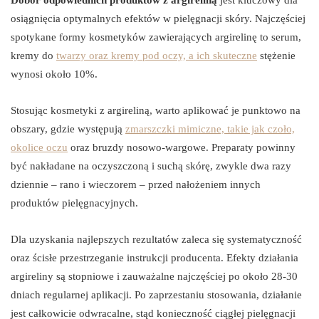
osiągnięcia optymalnych efektów w pielęgnacji skóry. Najczęściej
spotykane formy kosmetyków zawierających argirelinę to serum,
kremy do
twarzy oraz kremy pod oczy, a ich skuteczne
stężenie
wynosi około 10%.
Stosując kosmetyki z argireliną, warto aplikować je punktowo na
obszary, gdzie występują
zmarszczki mimiczne, takie jak czoło,
okolice oczu
oraz bruzdy nosowo-wargowe. Preparaty powinny
być nakładane na oczyszczoną i suchą skórę, zwykle dwa razy
dziennie – rano i wieczorem – przed nałożeniem innych
produktów pielęgnacyjnych.
Dla uzyskania najlepszych rezultatów zaleca się systematyczność
oraz ścisłe przestrzeganie instrukcji producenta. Efekty działania
argireliny są stopniowe i zauważalne najczęściej po około 28-30
dniach regularnej aplikacji. Po zaprzestaniu stosowania, działanie
jest całkowicie odwracalne, stąd konieczność ciągłej pielęgnacji