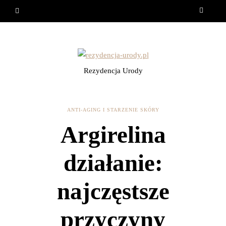
Rezydencja Urody
ANTI-AGING I STARZENIE SKÓRY
Argirelina
działanie:
najczęstsze
przyczyny