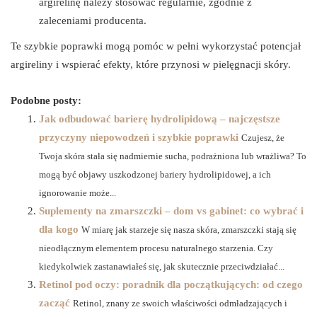
argirelinę należy stosować regularnie, zgodnie z
zaleceniami producenta.
Te szybkie poprawki mogą pomóc w pełni wykorzystać potencjał
argireliny i wspierać efekty, które przynosi w pielęgnacji skóry.
Podobne posty:
Jak odbudować barierę hydrolipidową – najczęstsze
przyczyny niepowodzeń i szybkie poprawki
Czujesz, że
Twoja skóra stała się nadmiernie sucha, podrażniona lub wrażliwa? To
mogą być objawy uszkodzonej bariery hydrolipidowej, a ich
ignorowanie może...
Suplementy na zmarszczki – dom vs gabinet: co wybrać i
dla kogo
W miarę jak starzeje się nasza skóra, zmarszczki stają się
nieodłącznym elementem procesu naturalnego starzenia. Czy
kiedykolwiek zastanawiałeś się, jak skutecznie przeciwdziałać...
Retinol pod oczy: poradnik dla początkujących: od czego
zacząć
Retinol, znany ze swoich właściwości odmładzających i