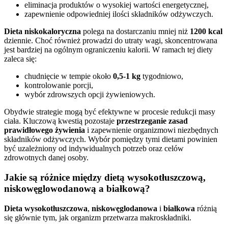
eliminacja produktów o wysokiej wartości energetycznej,
zapewnienie odpowiedniej ilości składników odżywczych.
Dieta niskokaloryczna
polega na dostarczaniu mniej niż
1200 kcal
dziennie. Choć również prowadzi do utraty wagi, skoncentrowana
jest bardziej na ogólnym ograniczeniu kalorii. W ramach tej diety
zaleca się:
chudnięcie w tempie około
0,5-1 kg
tygodniowo,
kontrolowanie porcji,
wybór zdrowszych opcji żywieniowych.
Obydwie strategie mogą być efektywne w procesie redukcji masy
ciała. Kluczową kwestią pozostaje
przestrzeganie zasad
prawidłowego żywienia
i zapewnienie organizmowi niezbędnych
składników odżywczych. Wybór pomiędzy tymi dietami powinien
być uzależniony od indywidualnych potrzeb oraz celów
zdrowotnych danej osoby.
Jakie są różnice między dietą wysokotłuszczową,
niskowęglowodanową a białkową?
Dieta wysokotłuszczowa
,
niskowęglodanowa
i
białkowa
różnią
się głównie tym, jak organizm przetwarza makroskładniki.