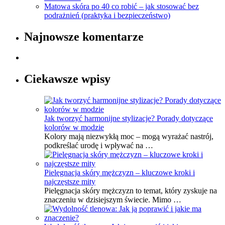
Matowa skóra po 40 co robić – jak stosować bez
podrażnień (praktyka i bezpieczeństwo)
Najnowsze komentarze
Ciekawsze wpisy
Jak tworzyć harmonijne stylizacje? Porady dotyczące
kolorów w modzie
Kolory mają niezwykłą moc – mogą wyrażać nastrój,
podkreślać urodę i wpływać na …
Pielęgnacja skóry mężczyzn – kluczowe kroki i
najczęstsze mity
Pielęgnacja skóry mężczyzn to temat, który zyskuje na
znaczeniu w dzisiejszym świecie. Mimo …