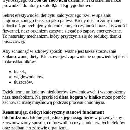
wynoszącego od
500 do 1000 kcal
dziennie. Taki schemat może
prowadzić do utraty około
0,5–1 kg
tygodniowo.
Sekret efektywności deficytu kalorycznego tkwi w spalaniu
nagromadzonego tłuszczu jako paliwa. Kiedy dostarczamy mniej
kalorii niż potrzebujemy do codziennych czynności oraz aktywności
fizycznej, nasz organizm zaczyna sięgać po zapasy energetyczne.
To naturalny mechanizm, który przyczynia się do redukcji tkanki
tłuszczowej.
Aby schudnąć w zdrowy sposób, ważne jest także stosowanie
zbilansowanej diety. Kluczowe jest zapewnienie odpowiedniej ilości
makroskładników:
białek,
węglowodanów,
tłuszczów.
Dzięki temu unikniemy niedoborów żywieniowych i wspomożemy
nasz metabolizm. Na przykład
dieta bogata w białko
może pomóc
zachować masę mięśniową podczas procesu chudnięcia.
Reasumując, deficyt kaloryczny stanowi fundament
odchudzania.
Istotne jest jednak jego osiągnięcie w przemyślany i
zrównoważony sposób, co pozwoli na uzyskanie trwałych efektów
oraz zadbanie o zdrowie organizmu.