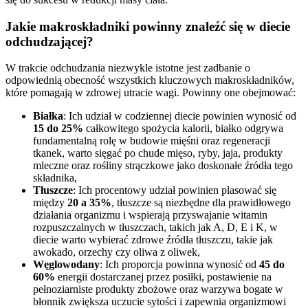
Jakie makroskładniki powinny znaleźć się w diecie
odchudzającej?
W trakcie odchudzania niezwykle istotne jest zadbanie o
odpowiednią obecność wszystkich kluczowych makroskładników,
które pomagają w zdrowej utracie wagi. Powinny one obejmować:
Białka
: Ich udział w codziennej diecie powinien wynosić od
15 do 25%
całkowitego spożycia kalorii, białko odgrywa
fundamentalną rolę w budowie mięśni oraz regeneracji
tkanek, warto sięgać po chude mięso, ryby, jaja, produkty
mleczne oraz rośliny strączkowe jako doskonałe źródła tego
składnika,
Tłuszcze
: Ich procentowy udział powinien plasować się
między
20 a 35%
, tłuszcze są niezbędne dla prawidłowego
działania organizmu i wspierają przyswajanie witamin
rozpuszczalnych w tłuszczach, takich jak A, D, E i K, w
diecie warto wybierać zdrowe źródła tłuszczu, takie jak
awokado, orzechy czy oliwa z oliwek,
Węglowodany
: Ich proporcja powinna wynosić od
45 do
60%
energii dostarczanej przez posiłki, postawienie na
pełnoziarniste produkty zbożowe oraz warzywa bogate w
błonnik zwiększa uczucie sytości i zapewnia organizmowi