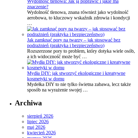
Wydolność tlenowa: Jak ją poprawić i jakie ma
znaczenie?
Wydolność tlenowa, znana również jako wydolność
aerobowa, to kluczowy wskaźnik zdrowia i kondycji
…
Jak zamknąć pory na twarzy – jak stosować bez
podrażnień (praktyka i bezpieczeństwo)
Rozszerzone pory to problem, który dotyka wiele osób,
a ich widoczność może być …
Mydła DIY: jak stworzyć ekologiczne i kreatywne
kosmetyki w domu
Mydełka DIY to nie tylko świetna zabawa, lecz także
sposób na wyrażenie swojej …
Archiwa
sierpień 2026
lipiec 2026
maj 2026
kwiecień 2026