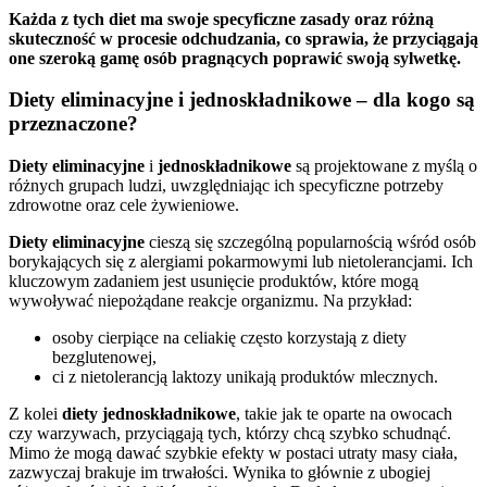
Każda z tych diet ma swoje specyficzne zasady oraz różną
skuteczność w procesie odchudzania, co sprawia, że przyciągają
one szeroką gamę osób pragnących poprawić swoją sylwetkę.
Diety eliminacyjne i jednoskładnikowe – dla kogo są
przeznaczone?
Diety eliminacyjne
i
jednoskładnikowe
są projektowane z myślą o
różnych grupach ludzi, uwzględniając ich specyficzne potrzeby
zdrowotne oraz cele żywieniowe.
Diety eliminacyjne
cieszą się szczególną popularnością wśród osób
borykających się z alergiami pokarmowymi lub nietolerancjami. Ich
kluczowym zadaniem jest usunięcie produktów, które mogą
wywoływać niepożądane reakcje organizmu. Na przykład:
osoby cierpiące na celiakię często korzystają z diety
bezglutenowej,
ci z nietolerancją laktozy unikają produktów mlecznych.
Z kolei
diety jednoskładnikowe
, takie jak te oparte na owocach
czy warzywach, przyciągają tych, którzy chcą szybko schudnąć.
Mimo że mogą dawać szybkie efekty w postaci utraty masy ciała,
zazwyczaj brakuje im trwałości. Wynika to głównie z ubogiej