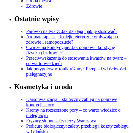
Uroda męska
Zdrowie
Ostatnie wpisy
Parówki na twarz: Jak działają i jak je stosować?
Aromaterapia – jak olejki eteryczne wpływają na
zdrowie i samopoczucie?
Ćwiczenia kondycyjne: Jak poprawić kondycję
fizyczną i zdrowie?
Przeciwwskazania do stosowania kwasów na twarz –
co warto wiedzieć?
Jak przygotować tonik różany? Przepis i właściwości
pielęgnacyjne
Kosmetyka i uroda
Darsonwalizacja – skuteczny zabieg na poprawę
kondycji skóry
Kremy na rozszerzone pory – co warto wiedzieć o
pielęgnacji?
Fryzury ślubne – fryzjerzy Warszawa
Pedicure biologiczny: zalety, przebieg i koszty zabiegu
w Gdańsku