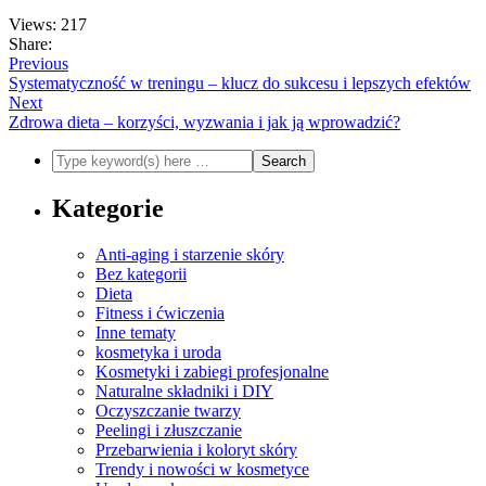
Views: 217
Share:
Previous
Systematyczność w treningu – klucz do sukcesu i lepszych efektów
Next
Zdrowa dieta – korzyści, wyzwania i jak ją wprowadzić?
Kategorie
Anti-aging i starzenie skóry
Bez kategorii
Dieta
Fitness i ćwiczenia
Inne tematy
kosmetyka i uroda
Kosmetyki i zabiegi profesjonalne
Naturalne składniki i DIY
Oczyszczanie twarzy
Peelingi i złuszczanie
Przebarwienia i koloryt skóry
Trendy i nowości w kosmetyce