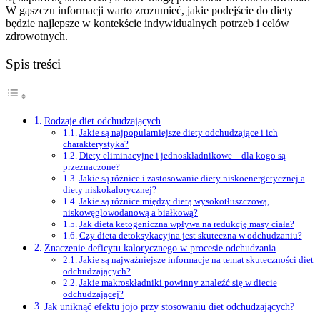
W gąszczu informacji warto zrozumieć, jakie podejście do diety
będzie najlepsze w kontekście indywidualnych potrzeb i celów
zdrowotnych.
Spis treści
Rodzaje diet odchudzających
Jakie są najpopularniejsze diety odchudzające i ich
charakterystyka?
Diety eliminacyjne i jednoskładnikowe – dla kogo są
przeznaczone?
Jakie są różnice i zastosowanie diety niskoenergetycznej a
diety niskokalorycznej?
Jakie są różnice między dietą wysokotłuszczową,
niskowęglowodanową a białkową?
Jak dieta ketogeniczna wpływa na redukcję masy ciała?
Czy dieta detoksykacyjna jest skuteczna w odchudzaniu?
Znaczenie deficytu kalorycznego w procesie odchudzania
Jakie są najważniejsze informacje na temat skuteczności diet
odchudzających?
Jakie makroskładniki powinny znaleźć się w diecie
odchudzającej?
Jak uniknąć efektu jojo przy stosowaniu diet odchudzających?