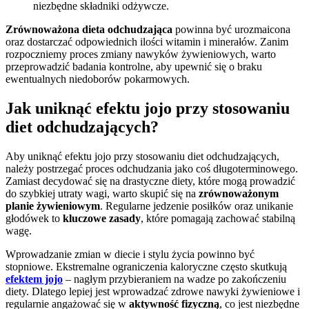
niezbędne składniki odżywcze.
Zrównoważona dieta odchudzająca
powinna być urozmaicona
oraz dostarczać odpowiednich ilości witamin i minerałów. Zanim
rozpoczniemy proces zmiany nawyków żywieniowych, warto
przeprowadzić badania kontrolne, aby upewnić się o braku
ewentualnych niedoborów pokarmowych.
Jak uniknąć efektu jojo przy stosowaniu
diet odchudzających?
Aby uniknąć efektu jojo przy stosowaniu diet odchudzających,
należy postrzegać proces odchudzania jako coś długoterminowego.
Zamiast decydować się na drastyczne diety, które mogą prowadzić
do szybkiej utraty wagi, warto skupić się na
zrównoważonym
planie żywieniowym
. Regularne jedzenie posiłków oraz unikanie
głodówek to
kluczowe zasady
, które pomagają zachować stabilną
wagę.
Wprowadzanie zmian w diecie i stylu życia powinno być
stopniowe. Ekstremalne ograniczenia kaloryczne często skutkują
efektem jojo
– nagłym przybieraniem na wadze po zakończeniu
diety. Dlatego lepiej jest wprowadzać zdrowe nawyki żywieniowe i
regularnie angażować się w
aktywność fizyczną
, co jest niezbędne