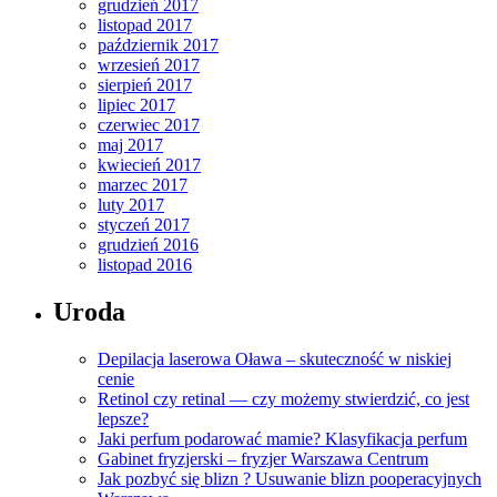
grudzień 2017
listopad 2017
październik 2017
wrzesień 2017
sierpień 2017
lipiec 2017
czerwiec 2017
maj 2017
kwiecień 2017
marzec 2017
luty 2017
styczeń 2017
grudzień 2016
listopad 2016
Uroda
Depilacja laserowa Oława – skuteczność w niskiej
cenie
Retinol czy retinal — czy możemy stwierdzić, co jest
lepsze?
Jaki perfum podarować mamie? Klasyfikacja perfum
Gabinet fryzjerski – fryzjer Warszawa Centrum
Jak pozbyć się blizn ? Usuwanie blizn pooperacyjnych