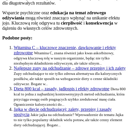
dla długotrwałych rezultatów.
Wsparcie psychiczne oraz
edukacja na temat zdrowego
odżywiania
mogą również znacząco wpłynąć na unikanie efektu
jojo. Kluczową rolę odgrywa tu
cierpliwość
i
konsekwencja
w
dążeniu do własnych celów zdrowotnych.
Podobne posty:
Witamina C – kluczowe znaczenie, dawkowanie i efekty
zdrowotne
Witamina C, znana również jako kwas askorbinowy,
odgrywa kluczową rolę w naszym organizmie, będąc nie tylko
niezbędnym składnikiem odżywczym, ale także silnym...
Najlepsze zupy na odchudzanie – zdrowe przepisy i ich zalety
Zupy odchudzające to nie tylko zdrowa alternatywa dla kalorycznych
posiłków, ale także sposób na wzbogacenie diety o cenne składniki
odżywcze. Bogate w...
Dieta 800 kcal – zasady, jadłospis i efekty zdrowotne
Dieta 800
kcal to jedna z najbardziej kontrowersyjnych metod odchudzania, która
przyciąga uwagę osób pragnących szybko zredukować masę ciała.
Ograniczenie kaloryczności do...
Jajka w diecie odchudzającej: zalety, przepisy i zasady
spożycia
Jakie jajka na odchudzanie? Wprowadzenie do tematu Jajka
to nie tylko popularny składnik wielu potraw, ale także cenny element
diety odchudzającej. Bogate...