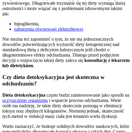
żywieniowego. Długotrwałe trzymanie się tej diety wymaga dużej
ostrożności i może wiązać się z problemami zdrowotnymi takimi
jak:
hipoglikemia,
zaburzenia równowagi elektrolitowej
.
Nie można też zapomnieć o tym, że nie ma jednoznacznych
dowodów potwierdzających wyższość diety ketogenicznej nad
standardową dietą z deficytem kalorycznym jeśli chodzi o
długoterminowe efekty odchudzania. Dlatego przed podjęciem
decyzji o rozpoczęciu takiej diety zaleca się
konsultację z lekarzem
lub dietetykiem
.
Czy dieta detoksykacyjna jest skuteczna w
odchudzaniu?
Dieta detoksykacyjna
często budzi zainteresowanie jako sposób na
oczyszczenie organizmu
i wsparcie procesu odchudzania. Wiele
osób ma nadzieję, że takie diety skutecznie pomogą w eliminacji
toksyn oraz zbędnych kilogramów. Niemniej jednak, skuteczność
tych metod w redukcji masy ciała jest tematem wielu dyskusji.
Warto zaznaczyć, że brakuje solidnych dowodów naukowych, które
potwierdzałyby długotrwałe korzyści płynące z takich diet. Często