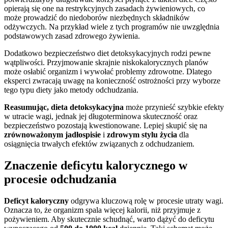
opierają się one na restrykcyjnych zasadach żywieniowych, co
może prowadzić do niedoborów niezbędnych składników
odżywczych. Na przykład wiele z tych programów nie uwzględnia
podstawowych zasad zdrowego żywienia.
Dodatkowo bezpieczeństwo diet detoksykacyjnych rodzi pewne
wątpliwości. Przyjmowanie skrajnie niskokalorycznych planów
może osłabić organizm i wywołać problemy zdrowotne. Dlatego
eksperci zwracają uwagę na konieczność ostrożności przy wyborze
tego typu diety jako metody odchudzania.
Reasumując, dieta detoksykacyjna
może przynieść szybkie efekty
w utracie wagi, jednak jej długoterminowa skuteczność oraz
bezpieczeństwo pozostają kwestionowane. Lepiej skupić się na
zrównoważonym jadłospisie
i
zdrowym stylu życia
dla
osiągnięcia trwałych efektów związanych z odchudzaniem.
Znaczenie deficytu kalorycznego w
procesie odchudzania
Deficyt kaloryczny
odgrywa kluczową rolę w procesie utraty wagi.
Oznacza to, że organizm spala więcej kalorii, niż przyjmuje z
pożywieniem. Aby skutecznie schudnąć, warto dążyć do deficytu