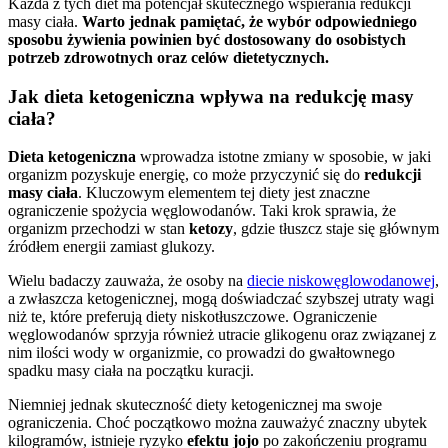
Każda z tych diet ma potencjał skutecznego wspierania redukcji
masy ciała.
Warto jednak pamiętać, że wybór odpowiedniego
sposobu żywienia powinien być dostosowany do osobistych
potrzeb zdrowotnych oraz celów dietetycznych.
Jak dieta ketogeniczna wpływa na redukcję masy
ciała?
Dieta ketogeniczna
wprowadza istotne zmiany w sposobie, w jaki
organizm pozyskuje energię, co może przyczynić się do
redukcji
masy ciała
. Kluczowym elementem tej diety jest znaczne
ograniczenie spożycia węglowodanów. Taki krok sprawia, że
organizm przechodzi w stan
ketozy
, gdzie tłuszcz staje się głównym
źródłem energii zamiast glukozy.
Wielu badaczy zauważa, że osoby na
diecie niskowęglowodanowej
,
a zwłaszcza ketogenicznej, mogą doświadczać szybszej utraty wagi
niż te, które preferują diety niskotłuszczowe. Ograniczenie
węglowodanów sprzyja również utracie glikogenu oraz związanej z
nim ilości wody w organizmie, co prowadzi do gwałtownego
spadku masy ciała na początku kuracji.
Niemniej jednak skuteczność diety ketogenicznej ma swoje
ograniczenia. Choć początkowo można zauważyć znaczny ubytek
kilogramów, istnieje ryzyko
efektu jojo
po zakończeniu programu