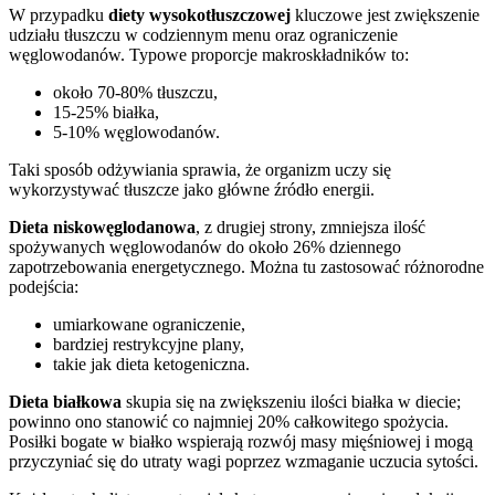
W przypadku
diety wysokotłuszczowej
kluczowe jest zwiększenie
udziału tłuszczu w codziennym menu oraz ograniczenie
węglowodanów. Typowe proporcje makroskładników to:
około 70-80% tłuszczu,
15-25% białka,
5-10% węglowodanów.
Taki sposób odżywiania sprawia, że organizm uczy się
wykorzystywać tłuszcze jako główne źródło energii.
Dieta niskowęglodanowa
, z drugiej strony, zmniejsza ilość
spożywanych węglowodanów do około 26% dziennego
zapotrzebowania energetycznego. Można tu zastosować różnorodne
podejścia:
umiarkowane ograniczenie,
bardziej restrykcyjne plany,
takie jak dieta ketogeniczna.
Dieta białkowa
skupia się na zwiększeniu ilości białka w diecie;
powinno ono stanowić co najmniej 20% całkowitego spożycia.
Posiłki bogate w białko wspierają rozwój masy mięśniowej i mogą
przyczyniać się do utraty wagi poprzez wzmaganie uczucia sytości.