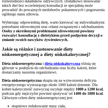
różnorodności składników odżywczych. Dodatkowo stosowanie
takich diet bez wcześniejszej konsultacji ze specjalistą może
prowadzić do poważnych niedoborów pokarmowych i pogorszenia
ogólnego stanu zdrowia.
Wybierając odpowiednią dietę, warto kierować się indywidualnymi
potrzebami zdrowotnymi oraz celami związanymi z odchudzaniem.
Osoby z określonymi problemami zdrowotnymi powinny
rozważyć konsultację z dietetykiem przed podjęciem decyzji o
zmianie swoich nawyków żywieniowych.
Jakie są różnice i zastosowanie diety
niskoenergetycznej a diety niskokalorycznej?
Dieta niskoenergetyczna
i
dieta niskokaloryczna
różnią się
głównie w podejściu do odchudzania oraz liczby kalorii, które
dostarczamy naszemu organizmowi.
Dieta niskoenergetyczna
skupia się na wytworzeniu deficytu
energetycznego wynoszącego około 1000 kalorii dziennie. Dla
kobiet kaloryczność zazwyczaj oscyluje między
1000 a 1200 kcal
,
podczas gdy mężczyźni powinni spożywać od
1400 do 1800 kcal
.
Głównym celem diety niskoenergetycznej jest:
stopniowe redukowanie masy ciała,