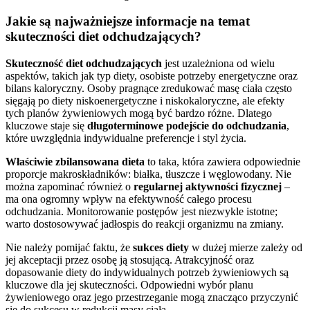
Jakie są najważniejsze informacje na temat
skuteczności diet odchudzających?
Skuteczność diet odchudzających
jest uzależniona od wielu
aspektów, takich jak typ diety, osobiste potrzeby energetyczne oraz
bilans kaloryczny. Osoby pragnące zredukować masę ciała często
sięgają po diety niskoenergetyczne i niskokaloryczne, ale efekty
tych planów żywieniowych mogą być bardzo różne. Dlatego
kluczowe staje się
długoterminowe podejście do odchudzania
,
które uwzględnia indywidualne preferencje i styl życia.
Właściwie zbilansowana dieta
to taka, która zawiera odpowiednie
proporcje makroskładników: białka, tłuszcze i węglowodany. Nie
można zapominać również o
regularnej aktywności fizycznej
–
ma ona ogromny wpływ na efektywność całego procesu
odchudzania. Monitorowanie postępów jest niezwykle istotne;
warto dostosowywać jadłospis do reakcji organizmu na zmiany.
Nie należy pomijać faktu, że
sukces diety
w dużej mierze zależy od
jej akceptacji przez osobę ją stosującą. Atrakcyjność oraz
dopasowanie diety do indywidualnych potrzeb żywieniowych są
kluczowe dla jej skuteczności. Odpowiedni wybór planu
żywieniowego oraz jego przestrzeganie mogą znacząco przyczynić
się do sukcesu w redukcji masy ciała.