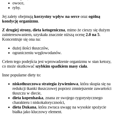
owoce,
ryby.
Jej zalety obejmują
korzystny wpływ na serce
oraz
ogólną
kondycję organizmu
.
Z drugiej strony, dieta ketogeniczna
, mimo że cieszy się dużym
zainteresowaniem, uzyskała znacznie niższą ocenę
2.0 na 5
.
Koncentruje się ona na:
dużej ilości tłuszczów,
ograniczeniu węglowodanów.
Celem tego podejścia jest wprowadzenie organizmu w stan ketozy,
co może skutkować
szybkim spadkiem masy ciała
.
Inne popularne diety to:
niskotłuszczowa strategia żywieniowa
, która skupia się na
redukcji tkanki tłuszczowej poprzez zmniejszenie zawartości
tłuszczu w diecie,
dieta kopenhaska
, znana ze swojego rygorystycznego
charakteru i niskokaloryczności,
dieta Dukana
, która zwraca uwagę na wysokie spożycie
białka jako kluczowy element.