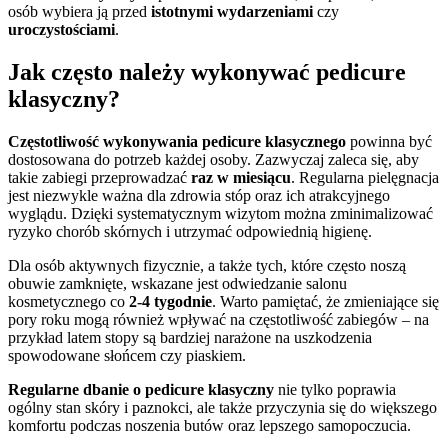
osób wybiera ją przed
istotnymi wydarzeniami
czy
uroczystościami
.
Jak często należy wykonywać pedicure
klasyczny?
Częstotliwość wykonywania pedicure klasycznego
powinna być
dostosowana do potrzeb każdej osoby. Zazwyczaj zaleca się, aby
takie zabiegi przeprowadzać
raz w miesiącu
. Regularna pielęgnacja
jest niezwykle ważna dla zdrowia stóp oraz ich atrakcyjnego
wyglądu. Dzięki systematycznym wizytom można zminimalizować
ryzyko chorób skórnych i utrzymać odpowiednią higienę.
Dla osób aktywnych fizycznie, a także tych, które często noszą
obuwie zamknięte, wskazane jest odwiedzanie salonu
kosmetycznego co
2-4 tygodnie
. Warto pamiętać, że zmieniające się
pory roku mogą również wpływać na częstotliwość zabiegów – na
przykład latem stopy są bardziej narażone na uszkodzenia
spowodowane słońcem czy piaskiem.
Regularne dbanie o pedicure klasyczny
nie tylko poprawia
ogólny stan skóry i paznokci, ale także przyczynia się do większego
komfortu podczas noszenia butów oraz lepszego samopoczucia.