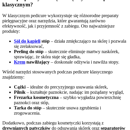
klasycznym?
W klasycznym pedicure wykorzystuje się różnorodne preparaty
pielęgnacyjne oraz narzędzia, które gwarantują zarówno
efektywność, jak i przyjemność z zabiegu. Oto najważniejsze
produkty:
Sól do kąpieli
stóp
– działa zmiękczająco na skórę i pozwala
się zrelaksować,
Peeling do stóp
– skutecznie eliminuje martwy naskórek,
sprawiając, że skóra staje się gładka,
Krem
nawilżający
– doskonale odżywia i nawilża stopy.
Wśród narzędzi stosowanych podczas pedicure klasycznego
znajdziemy:
Cążki
– idealne do precyzyjnego usuwania skórek,
Pilnik
– kształtuje paznokcie, nadając im pożądany wygląd,
Frezarka kosmetyczna
– szybko wygładza powierzchnię
paznokci oraz stóp,
Tarka do stóp
– skutecznie usuwa zgrubienia i
zrogowacenia.
Dodatkowo, podczas zabiegu kosmetyczki korzystają z
drewnianych patyczków
do odsuwania skórek oraz
separatorów