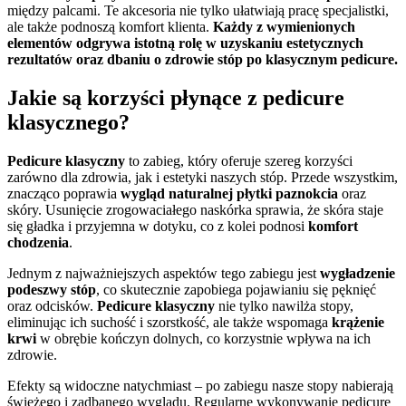
między palcami. Te akcesoria nie tylko ułatwiają pracę specjalistki,
ale także podnoszą komfort klienta.
Każdy z wymienionych
elementów odgrywa istotną rolę w uzyskaniu estetycznych
rezultatów oraz dbaniu o zdrowie stóp po klasycznym pedicure.
Jakie są korzyści płynące z pedicure
klasycznego?
Pedicure klasyczny
to zabieg, który oferuje szereg korzyści
zarówno dla zdrowia, jak i estetyki naszych stóp. Przede wszystkim,
znacząco poprawia
wygląd naturalnej płytki paznokcia
oraz
skóry. Usunięcie zrogowaciałego naskórka sprawia, że skóra staje
się gładka i przyjemna w dotyku, co z kolei podnosi
komfort
chodzenia
.
Jednym z najważniejszych aspektów tego zabiegu jest
wygładzenie
podeszwy stóp
, co skutecznie zapobiega pojawianiu się pęknięć
oraz odcisków.
Pedicure klasyczny
nie tylko nawilża stopy,
eliminując ich suchość i szorstkość, ale także wspomaga
krążenie
krwi
w obrębie kończyn dolnych, co korzystnie wpływa na ich
zdrowie.
Efekty są widoczne natychmiast – po zabiegu nasze stopy nabierają
świeżego i zadbanego wyglądu. Regularne wykonywanie pedicure