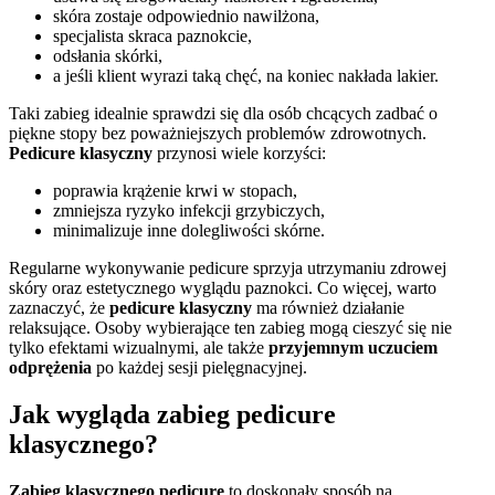
skóra zostaje odpowiednio nawilżona,
specjalista skraca paznokcie,
odsłania skórki,
a jeśli klient wyrazi taką chęć, na koniec nakłada lakier.
Taki zabieg idealnie sprawdzi się dla osób chcących zadbać o
piękne stopy bez poważniejszych problemów zdrowotnych.
Pedicure klasyczny
przynosi wiele korzyści:
poprawia krążenie krwi w stopach,
zmniejsza ryzyko infekcji grzybiczych,
minimalizuje inne dolegliwości skórne.
Regularne wykonywanie pedicure sprzyja utrzymaniu zdrowej
skóry oraz estetycznego wyglądu paznokci. Co więcej, warto
zaznaczyć, że
pedicure klasyczny
ma również działanie
relaksujące. Osoby wybierające ten zabieg mogą cieszyć się nie
tylko efektami wizualnymi, ale także
przyjemnym uczuciem
odprężenia
po każdej sesji pielęgnacyjnej.
Jak wygląda zabieg pedicure
klasycznego?
Zabieg klasycznego pedicure
to doskonały sposób na