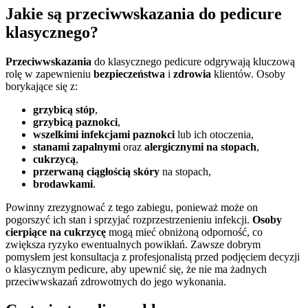
Jakie są przeciwwskazania do pedicure
klasycznego?
Przeciwwskazania
do klasycznego pedicure odgrywają kluczową
rolę w zapewnieniu
bezpieczeństwa
i
zdrowia
klientów. Osoby
borykające się z:
grzybicą stóp
,
grzybicą paznokci
,
wszelkimi infekcjami paznokci
lub ich otoczenia,
stanami zapalnymi
oraz
alergicznymi na stopach
,
cukrzycą
,
przerwaną ciągłością skóry
na stopach,
brodawkami
.
Powinny zrezygnować z tego zabiegu, ponieważ może on
pogorszyć ich stan i sprzyjać rozprzestrzenieniu infekcji.
Osoby
cierpiące na cukrzycę
mogą mieć obniżoną odporność, co
zwiększa ryzyko ewentualnych powikłań. Zawsze dobrym
pomysłem jest konsultacja z profesjonalistą przed podjęciem decyzji
o klasycznym pedicure, aby upewnić się, że nie ma żadnych
przeciwwskazań zdrowotnych do jego wykonania.