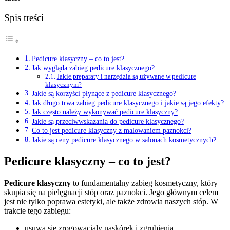
Spis treści
Pedicure klasyczny – co to jest?
Jak wygląda zabieg pedicure klasycznego?
Jakie preparaty i narzędzia są używane w pedicure
klasycznym?
Jakie są korzyści płynące z pedicure klasycznego?
Jak długo trwa zabieg pedicure klasycznego i jakie są jego efekty?
Jak często należy wykonywać pedicure klasyczny?
Jakie są przeciwwskazania do pedicure klasycznego?
Co to jest pedicure klasyczny z malowaniem paznokci?
Jakie są ceny pedicure klasycznego w salonach kosmetycznych?
Pedicure klasyczny – co to jest?
Pedicure klasyczny
to fundamentalny zabieg kosmetyczny, który
skupia się na pielęgnacji stóp oraz paznokci. Jego głównym celem
jest nie tylko poprawa estetyki, ale także zdrowia naszych stóp. W
trakcie tego zabiegu:
usuwa się zrogowaciały naskórek i zgrubienia,