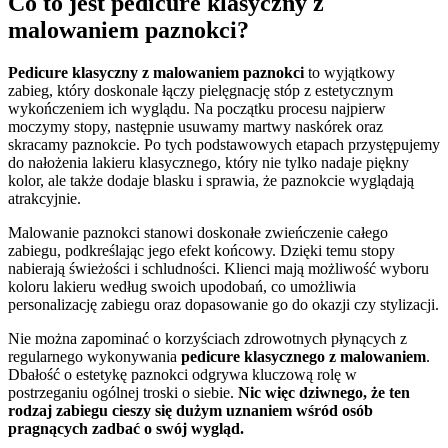
Co to jest pedicure klasyczny z
malowaniem paznokci?
Pedicure klasyczny z malowaniem paznokci
to wyjątkowy
zabieg, który doskonale łączy pielęgnację stóp z estetycznym
wykończeniem ich wyglądu. Na początku procesu najpierw
moczymy stopy, następnie usuwamy martwy naskórek oraz
skracamy paznokcie. Po tych podstawowych etapach przystępujemy
do nałożenia lakieru klasycznego, który nie tylko nadaje piękny
kolor, ale także dodaje blasku i sprawia, że paznokcie wyglądają
atrakcyjnie.
Malowanie paznokci stanowi doskonałe zwieńczenie całego
zabiegu, podkreślając jego efekt końcowy. Dzięki temu stopy
nabierają świeżości i schludności. Klienci mają możliwość wyboru
koloru lakieru według swoich upodobań, co umożliwia
personalizację zabiegu oraz dopasowanie go do okazji czy stylizacji.
Nie można zapominać o korzyściach zdrowotnych płynących z
regularnego wykonywania
pedicure klasycznego z malowaniem
.
Dbałość o estetykę paznokci odgrywa kluczową rolę w
postrzeganiu ogólnej troski o siebie.
Nic więc dziwnego, że ten
rodzaj zabiegu cieszy się dużym uznaniem wśród osób
pragnących zadbać o swój wygląd.