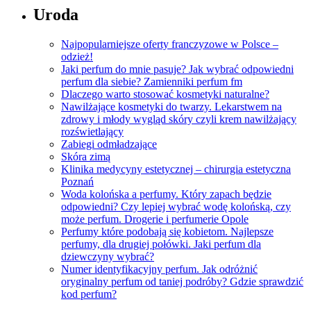
Uroda
Najpopularniejsze oferty franczyzowe w Polsce –
odzież!
Jaki perfum do mnie pasuje? Jak wybrać odpowiedni
perfum dla siebie? Zamienniki perfum fm
Dlaczego warto stosować kosmetyki naturalne?
Nawilżające kosmetyki do twarzy. Lekarstwem na
zdrowy i młody wygląd skóry czyli krem nawilżający
rozświetlający
Zabiegi odmładzające
Skóra zimą
Klinika medycyny estetycznej – chirurgia estetyczna
Poznań
Woda kolońska a perfumy. Który zapach będzie
odpowiedni? Czy lepiej wybrać wodę kolońską, czy
może perfum. Drogerie i perfumerie Opole
Perfumy które podobają się kobietom. Najlepsze
perfumy, dla drugiej połówki. Jaki perfum dla
dziewczyny wybrać?
Numer identyfikacyjny perfum. Jak odróżnić
oryginalny perfum od taniej podróby? Gdzie sprawdzić
kod perfum?