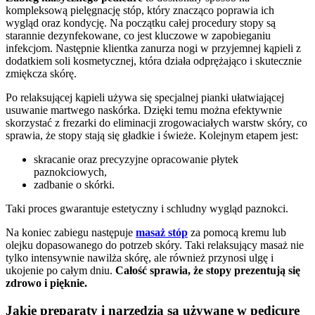
kompleksową pielęgnację stóp, który znacząco poprawia ich
wygląd oraz kondycję. Na początku całej procedury stopy są
starannie dezynfekowane, co jest kluczowe w zapobieganiu
infekcjom. Następnie klientka zanurza nogi w przyjemnej kąpieli z
dodatkiem soli kosmetycznej, która działa odprężająco i skutecznie
zmiękcza skórę.
Po relaksującej kąpieli używa się specjalnej pianki ułatwiającej
usuwanie martwego naskórka. Dzięki temu można efektywnie
skorzystać z frezarki do eliminacji zrogowaciałych warstw skóry, co
sprawia, że stopy stają się gładkie i świeże. Kolejnym etapem jest:
skracanie oraz precyzyjne opracowanie płytek
paznokciowych,
zadbanie o skórki.
Taki proces gwarantuje estetyczny i schludny wygląd paznokci.
Na koniec zabiegu następuje
masaż stóp
za pomocą kremu lub
olejku dopasowanego do potrzeb skóry. Taki relaksujący masaż nie
tylko intensywnie nawilża skórę, ale również przynosi ulgę i
ukojenie po całym dniu.
Całość sprawia, że stopy prezentują się
zdrowo i pięknie.
Jakie preparaty i narzędzia są używane w pedicure