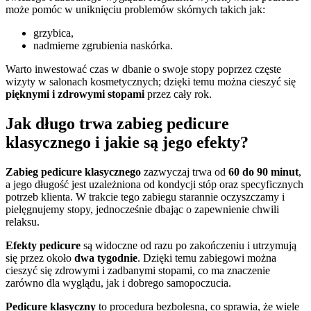
może pomóc w uniknięciu problemów skórnych takich jak:
grzybica,
nadmierne zgrubienia naskórka.
Warto inwestować czas w dbanie o swoje stopy poprzez częste
wizyty w salonach kosmetycznych; dzięki temu można cieszyć się
pięknymi i zdrowymi stopami
przez cały rok.
Jak długo trwa zabieg pedicure
klasycznego i jakie są jego efekty?
Zabieg pedicure klasycznego
zazwyczaj trwa od
60 do 90 minut
,
a jego długość jest uzależniona od kondycji stóp oraz specyficznych
potrzeb klienta. W trakcie tego zabiegu starannie oczyszczamy i
pielęgnujemy stopy, jednocześnie dbając o zapewnienie chwili
relaksu.
Efekty pedicure
są widoczne od razu po zakończeniu i utrzymują
się przez około
dwa tygodnie
. Dzięki temu zabiegowi można
cieszyć się zdrowymi i zadbanymi stopami, co ma znaczenie
zarówno dla wyglądu, jak i dobrego samopoczucia.
Pedicure klasyczny
to procedura bezbolesna, co sprawia, że wiele