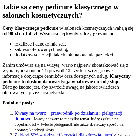
Jakie są ceny pedicure klasycznego w
salonach kosmetycznych?
Ceny klasycznego pedicure
w salonach kosmetycznych wahają się
od
90 zł
do
150 zł
. Wysokość tej kwoty zależy głównie od:
lokalizacji danego miejsca,
zakresu oferowanych usług,
dodatkowych opcji, takich jak malowanie paznokci.
Zanim umówisz się na wizytę, warto najpierw skontaktować się z
wybranym salonem. To pozwoli Ci uzyskać szczegółowe
informacje dotyczące cenników oraz dostępnych usług.
Klasyczny
pedicure to doskonała inwestycja w zdrowie i urodę stóp.
Dlatego istotne jest, aby zwrócić uwagę na jakość świadczeń
oferowanych przez kosmetyczki.
Podobne posty:
Kwasy na twarz – przewodnik po działaniu i pielęgnacji
domowej
Kwasy na twarz to nie tylko temat, który zyskuje na
popularności w świecie pielęgnacji, ale także skuteczny sposób na
poprawę kondycji skóry....
Zabiegi SPA – rodzaje i korzyści dla zdrowia i urody
Zabiegi