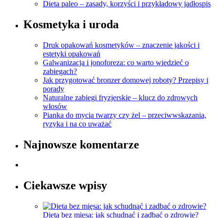
Dieta paleo – zasady, korzyści i przykładowy jadłospis
Kosmetyka i uroda
Druk opakowań kosmetyków – znaczenie jakości i
estetyki opakowań
Galwanizacja i jonoforeza: co warto wiedzieć o
zabiegach?
Jak przygotować bronzer domowej roboty? Przepisy i
porady
Naturalne zabiegi fryzjerskie – klucz do zdrowych
włosów
Pianka do mycia twarzy czy żel – przeciwwskazania,
ryzyka i na co uważać
Najnowsze komentarze
Ciekawsze wpisy
Dieta bez mięsa: jak schudnąć i zadbać o zdrowie?