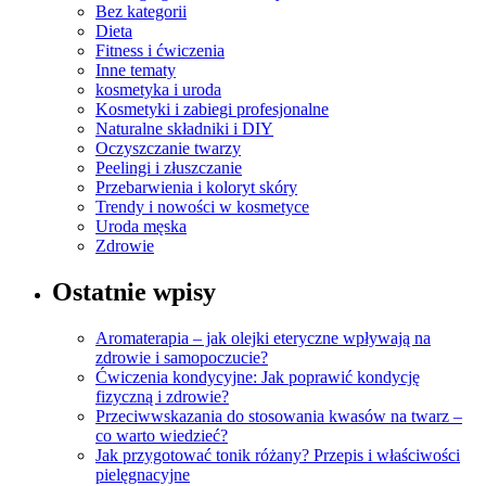
Bez kategorii
Dieta
Fitness i ćwiczenia
Inne tematy
kosmetyka i uroda
Kosmetyki i zabiegi profesjonalne
Naturalne składniki i DIY
Oczyszczanie twarzy
Peelingi i złuszczanie
Przebarwienia i koloryt skóry
Trendy i nowości w kosmetyce
Uroda męska
Zdrowie
Ostatnie wpisy
Aromaterapia – jak olejki eteryczne wpływają na
zdrowie i samopoczucie?
Ćwiczenia kondycyjne: Jak poprawić kondycję
fizyczną i zdrowie?
Przeciwwskazania do stosowania kwasów na twarz –
co warto wiedzieć?
Jak przygotować tonik różany? Przepis i właściwości
pielęgnacyjne