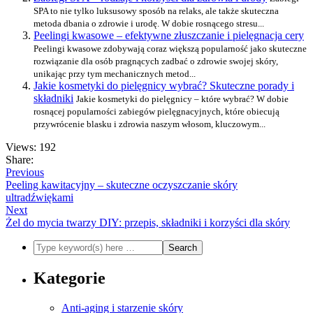
SPA to nie tylko luksusowy sposób na relaks, ale także skuteczna
metoda dbania o zdrowie i urodę. W dobie rosnącego stresu...
Peelingi kwasowe – efektywne złuszczanie i pielęgnacja cery
Peelingi kwasowe zdobywają coraz większą popularność jako skuteczne
rozwiązanie dla osób pragnących zadbać o zdrowie swojej skóry,
unikając przy tym mechanicznych metod...
Jakie kosmetyki do pielęgnicy wybrać? Skuteczne porady i
składniki
Jakie kosmetyki do pielęgnicy – które wybrać? W dobie
rosnącej popularności zabiegów pielęgnacyjnych, które obiecują
przywrócenie blasku i zdrowia naszym włosom, kluczowym...
Views: 192
Share:
Previous
Peeling kawitacyjny – skuteczne oczyszczanie skóry
ultradźwiękami
Next
Żel do mycia twarzy DIY: przepis, składniki i korzyści dla skóry
Kategorie
Anti-aging i starzenie skóry