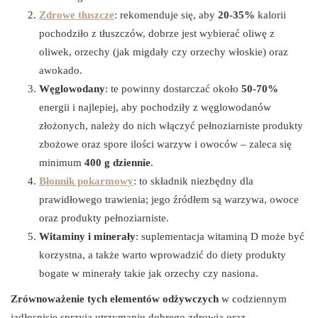
Zdrowe tłuszcze
: rekomenduje się, aby
20-35%
kalorii
pochodziło z tłuszczów, dobrze jest wybierać oliwę z
oliwek, orzechy (jak migdały czy orzechy włoskie) oraz
awokado.
Węglowodany
: te powinny dostarczać około
50-70%
energii i najlepiej, aby pochodziły z węglowodanów
złożonych, należy do nich włączyć pełnoziarniste produkty
zbożowe oraz spore ilości warzyw i owoców – zaleca się
minimum
400 g dziennie
.
Błonnik pokarmowy
: to składnik niezbędny dla
prawidłowego trawienia; jego źródłem są warzywa, owoce
oraz produkty pełnoziarniste.
Witaminy i minerały
: suplementacja witaminą D może być
korzystna, a także warto wprowadzić do diety produkty
bogate w minerały takie jak orzechy czy nasiona.
Zrównoważenie tych elementów odżywczych
w codziennym
jadłospisie sprzyja utrzymaniu dobrego zdrowia oraz