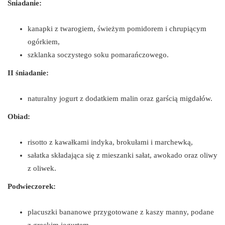
Śniadanie:
kanapki z twarogiem, świeżym pomidorem i chrupiącym
ogórkiem,
szklanka soczystego soku pomarańczowego.
II śniadanie:
naturalny jogurt z dodatkiem malin oraz garścią migdałów.
Obiad:
risotto z kawałkami indyka, brokułami i marchewką,
sałatka składająca się z mieszanki sałat, awokado oraz oliwy
z oliwek.
Podwieczorek:
placuszki bananowe przygotowane z kaszy manny, podane
z greckim jogurtem.