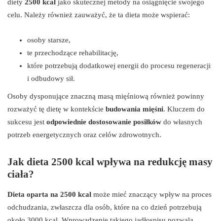
diety
2500 kcal
jako skutecznej metody na osiągnięcie swojego
celu. Należy również zauważyć, że ta dieta może wspierać:
osoby starsze,
te przechodzące rehabilitację,
które potrzebują dodatkowej energii do procesu regeneracji
i odbudowy sił.
Osoby dysponujące znaczną masą mięśniową również powinny
rozważyć tę dietę w kontekście
budowania mięśni
. Kluczem do
sukcesu jest
odpowiednie dostosowanie posiłków
do własnych
potrzeb energetycznych oraz celów zdrowotnych.
Jak dieta 2500 kcal wpływa na redukcję masy
ciała?
Dieta oparta na 2500 kcal
może mieć znaczący wpływ na proces
odchudzania, zwłaszcza dla osób, które na co dzień potrzebują
około 3000 kcal. Wprowadzenie takiego jadłospisu pozwala