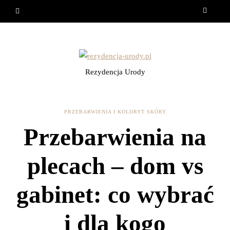
Rezydencja Urody
PRZEBARWIENIA I KOLORYT SKÓRY
Przebarwienia na
plecach – dom vs
gabinet: co wybrać
i dla kogo