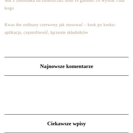
Sok z ziemniaka na zmarszczki: dom vs gabinet: co wybrać i dla
kogo
Kwas the ordinary czerwony jak stosować – krok po kroku:
aplikacja, częstotliwość, łączenie składników
Najnowsze komentarze
Ciekawsze wpisy