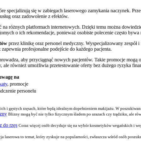
tóre specjalizują się w zabiegach laserowego zamykania naczynek. Prze
sług oraz zadowolenie z efektów.
źć na różnych platformach internetowych. Dzięki temu można dowiedzi
najomych o ich rekomendacje, ponieważ osobiste polecenie często bywa 
atów
przez klinikę oraz personel medyczny. Wyspecjalizowany zespół i
z zapewnia profesjonalne podejście do każdego pacjenta.
 wprowadza, aby przyciągnąć nowych pacjentów. Takie promocje mogą o
y, ale również umożliwia przetestowanie oferty bez dużego ryzyka fin
uwagę na
katy
, promocje
adczenie personelu
ich i gęstych rzęsach, które będą idealnym dopełnieniem makijażu. W poszukiwani
izny
Blizny mogą być nie tylko fizycznym śladem po urazach czy trądziku, ale ró
z do rzęs
Coraz więcej osób decyduje się na wybór kosmetyków wegańskich i weget
ja laserowa to temat, który zyskuje na popularności, zwłaszcza wśród osób poszu