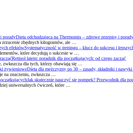
Dieta odchudzająca na Thermomix – zdrowe przepisy i porad
a zrzucenie zbędnych kilogramów, ale …
Systematyczność w treningu – klucz do sukcesu i lepszy
elementów, które decydują o sukcesie w …
Retinol latem: poradnik dla początkujących: od czego zacząć
 zwłaszcza dla tych, którzy obawiają się …
Dieta dla mężczyzny po 30 – zasady, składniki i nawyk
uje na znaczeniu, zwłaszcza …
Jak skutecznie nauczyć się pompek? Przewodnik dla po
dziej uniwersalnych ćwiczeń, które …