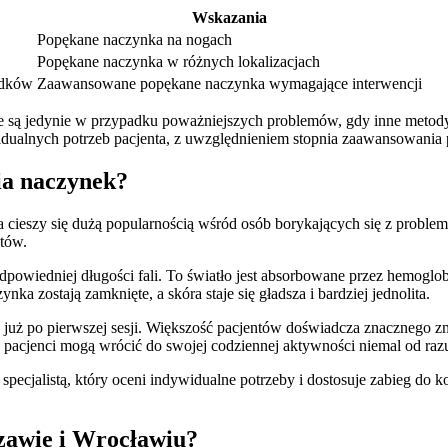
Wskazania
Popękane naczynka na nogach
Popękane naczynka w różnych lokalizacjach
adków
Zaawansowane popękane naczynka wymagające interwencji
ne są jedynie w przypadku poważniejszych problemów, gdy inne metod
ualnych potrzeb pacjenta, z uwzględnieniem stopnia zaawansowania 
ia naczynek?
 cieszy się dużą popularnością wśród osób borykających się z proble
ntów.
 odpowiedniej długości fali. To światło jest absorbowane przez hemog
ynka zostają zamknięte, a skóra staje się gładsza i bardziej jednolita.
ne już po pierwszej sesji. Większość pacjentów doświadcza znacznego 
 pacjenci mogą wrócić do swojej codziennej aktywności niemal od razu,
 specjalistą, który oceni indywidualne potrzeby i dostosuje zabieg do
zawie i Wrocławiu?