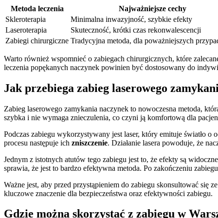
Metoda leczenia
Najważniejsze cechy
Skleroterapia
Minimalna inwazyjność, szybkie efekty
Laseroterapia
Skuteczność, krótki czas rekonwalescencji
Zabiegi chirurgiczne
Tradycyjna metoda, dla poważniejszych przyp
Warto również wspomnieć o zabiegach chirurgicznych, które zaleca
leczenia popękanych naczynek powinien być dostosowany do indywid
Jak przebiega zabieg laserowego zamykan
Zabieg laserowego zamykania naczynek to nowoczesna metoda, która
szybka i nie wymaga znieczulenia, co czyni ją komfortową dla pacje
Podczas zabiegu wykorzystywany jest laser, który emituje światło o
procesu następuje ich
zniszczenie
. Działanie lasera powoduje, że nacz
Jednym z istotnych atutów tego zabiegu jest to, że efekty są widocz
sprawia, że jest to bardzo efektywna metoda. Po zakończeniu zabiegu
Ważne jest, aby przed przystąpieniem do zabiegu skonsultować się ze
kluczowe znaczenie dla bezpieczeństwa oraz efektywności zabiegu.
Gdzie można skorzystać z zabiegu w Wars