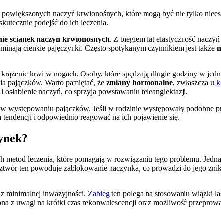
nka powiększonych naczyń krwionośnych, które mogą być nie tylko ni
skutecznie podejść do ich leczenia.
enie ścianek naczyń krwionośnych
. Z biegiem lat elastyczność naczy
minają cienkie pajęczynki. Często spotykanym czynnikiem jest także
n
ążenie krwi w nogach. Osoby, które spędzają długie godziny w jednej
ia pajączków. Warto pamiętać, że
zmiany hormonalne
, zwłaszcza u
k
osłabienie naczyń, co sprzyja powstawaniu teleangiektazji.
w występowaniu pajączków. Jeśli w rodzinie występowały podobne pr
tendencji i odpowiednio reagować na ich pojawienie się.
zynek?
 metod leczenia, które pomagają w rozwiązaniu tego problemu. Jedną 
ór ten powoduje zablokowanie naczynka, co prowadzi do jego zniknięc
raz minimalnej inwazyjności.
Zabieg
ten polega na stosowaniu wiązki la
niona z uwagi na krótki czas rekonwalescencji oraz możliwość przeprow