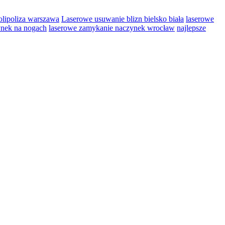
olipoliza warszawa
Laserowe usuwanie blizn bielsko biała
laserowe
ynek na nogach
laserowe zamykanie naczynek wrocław
najlepsze