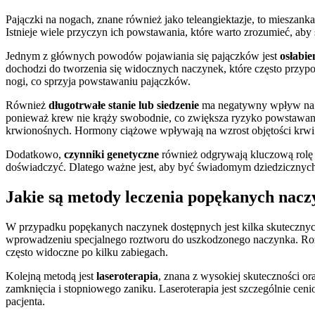
Pajączki na nogach, znane również jako teleangiektazje, to miesza
Istnieje wiele przyczyn ich powstawania, które warto zrozumieć, aby 
Jednym z głównych powodów pojawiania się pajączków jest
osłabi
dochodzi do tworzenia się widocznych naczynek, które często przypo
nogi, co sprzyja powstawaniu pajączków.
Również
długotrwałe stanie lub siedzenie
ma negatywny wpływ na kr
ponieważ krew nie krąży swobodnie, co zwiększa ryzyko powstawan
krwionośnych. Hormony ciążowe wpływają na wzrost objętości krwi i 
Dodatkowo,
czynniki genetyczne
również odgrywają kluczową rolę 
doświadczyć. Dlatego ważne jest, aby być świadomym dziedzicznych 
Jakie są metody leczenia popękanych nac
W przypadku popękanych naczynek dostępnych jest kilka skutecznych
wprowadzeniu specjalnego roztworu do uszkodzonego naczynka. Roztw
często widoczne po kilku zabiegach.
Kolejną metodą jest
laseroterapia
, znana z wysokiej skuteczności o
zamknięcia i stopniowego zaniku. Laseroterapia jest szczególnie ce
pacjenta.