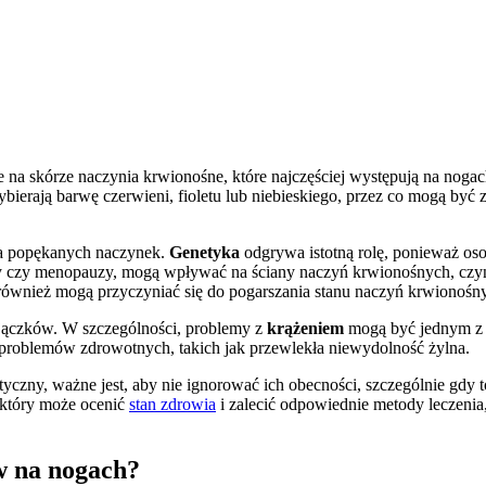
 na skórze naczynia krwionośne, które najczęściej występują na noga
bierają barwę czerwieni, fioletu lub niebieskiego, przez co mogą być
nia popękanych naczynek.
Genetyka
odgrywa istotną rolę, ponieważ osob
y czy menopauzy, mogą wpływać na ściany naczyń krwionośnych, czyni
ta, również mogą przyczyniać się do pogarszania stanu naczyń krwionośn
ajączków. W szczególności, problemy z
krążeniem
mogą być jednym z 
 problemów zdrowotnych, takich jak przewlekła niewydolność żylna.
czny, ważne jest, aby nie ignorować ich obecności, szczególnie gdy to
 który może ocenić
stan zdrowia
i zalecić odpowiednie metody leczenia, 
w na nogach?