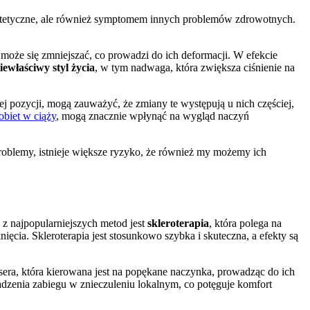
eestetyczne, ale również symptomem innych problemów zdrowotnych.
ń może się zmniejszać, co prowadzi do ich deformacji. W efekcie
iewłaściwy styl życia
, w tym nadwaga, która zwiększa ciśnienie na
 pozycji, mogą zauważyć, że zmiany te występują u nich częściej,
obiet w ciąży
, mogą znacznie wpłynąć na wygląd naczyń
oblemy, istnieje większe ryzyko, że również my możemy ich
z najpopularniejszych metod jest
skleroterapia
, która polega na
ia. Skleroterapia jest stosunkowo szybka i skuteczna, a efekty są
sera, która kierowana jest na popękane naczynka, prowadząc do ich
adzenia zabiegu w znieczuleniu lokalnym, co potęguje komfort