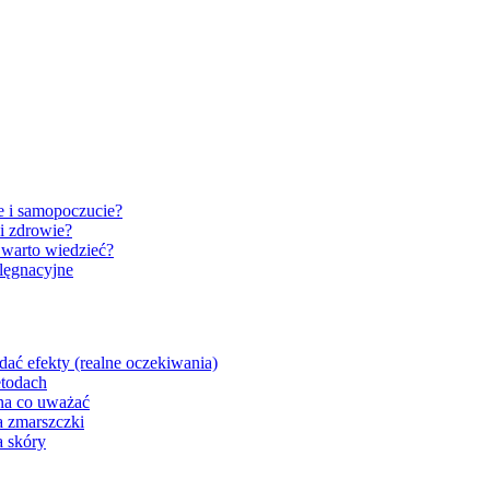
e i samopoczucie?
i zdrowie?
 warto wiedzieć?
elęgnacyjne
dać efekty (realne oczekiwania)
etodach
 na co uważać
a zmarszczki
a skóry