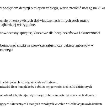
d podjęciem decyzji o miejscu zabiegu, warto zwrócić uwagę na kilka
eć się o rzeczywistych doświadczeniach innych osób oraz o
najbardziej wiarygodne.
 nowoczesny sprzęt są kluczowe dla bezpieczeństwa i skuteczności
bejmować zniżki na pierwsze zabiegi czy pakiety zabiegów w
ansowego.
u efektywnych rozwiązań wiele osób sięga...
wnież źródłem kompleksów i obniżonej pewności siebie. W dzisiejszych
ariańskich, kierując się troską o dobrostan zwierząt oraz chęcią dbania o
kujących skutecznych i trwałych rozwiązań w walce z niechcianym owłosieniem.