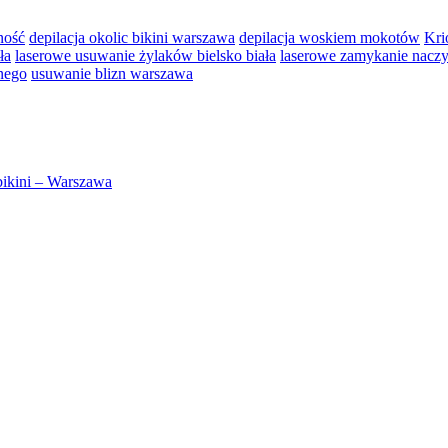
ność
depilacja okolic bikini warszawa
depilacja woskiem mokotów
Kri
ła
laserowe usuwanie żylaków bielsko biała
laserowe zamykanie nacz
nego
usuwanie blizn warszawa
 bikini – Warszawa