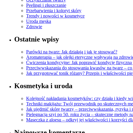
Peelingi i złuszczanie
Przebarwienia i koloryt skóry
Trendy i nowości w kosmetyce
Uroda męska
Zdrowie
Ostatnie wpisy
Parówki na twarz: Jak działają i jak je stosować?
Aromaterapia – jak olejki eteryczne wpływają na zdrowi
Ćwiczenia kondycyjne: Jak poprawić kondycję fizyczną 
Przeciwwskazania do stosowania kwasów na twarz – co
Jak przygotować tonik różany? Przepis i właściwości pi
Kosmetyka i uroda
Kolejność nakładania kosmetyków: czy działa i kiedy wi
Techniki makijażu: Twój przewodnik po skutecznych m
Jak ujędrnić skórę twarzy – przeciwwskazania, ryzyka i
Pielęgnacja szyi po 50. roku życia – skuteczne metody n
Maseczka z aloesu – odkryj jej właściwości i korzyści dl
Najnowsze komentarze