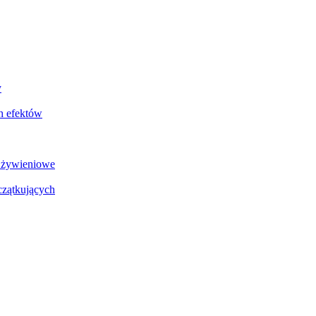
y
ch efektów
i żywieniowe
czątkujących