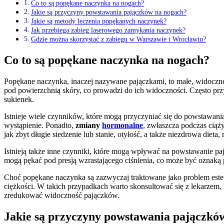
Co to są popękane naczynka na nogach?
Jakie są przyczyny powstawania pajączków na nogach?
Jakie są metody leczenia popękanych naczynek?
Jak przebiega zabieg laserowego zamykania naczynek?
Gdzie można skorzystać z zabiegu w Warszawie i Wrocławiu?
Co to są popękane naczynka na nogach?
Popękane naczynka, inaczej nazywane pajączkami, to małe, widoczne
pod powierzchnią skóry, co prowadzi do ich widoczności. Często przy
sukienek.
Istnieje wiele czynników, które mogą przyczyniać się do powstawa
wystąpienie. Ponadto,
zmiany
hormonalne
, zwłaszcza podczas ciąż
jak zbyt długie siedzenie lub stanie, otyłość, a także niezdrowa die
Istnieją także inne czynniki, które mogą wpływać na powstawanie p
mogą pękać pod presją wzrastającego ciśnienia, co może być oznaką
Choć popękane naczynka są zazwyczaj traktowane jako problem estety
ciężkości. W takich przypadkach warto skonsultować się z lekarzem,
zredukować widoczność pajączków.
Jakie są przyczyny powstawania pajączkó