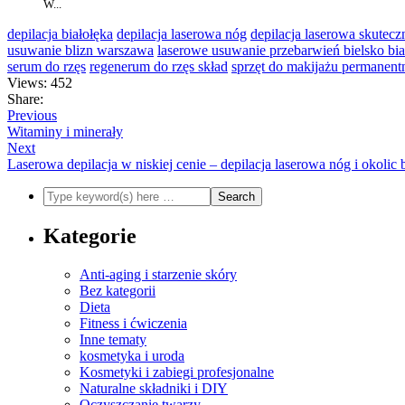
W...
depilacja białołęka
depilacja laserowa nóg
depilacja laserowa skutecz
usuwanie blizn warszawa
laserowe usuwanie przebarwień bielsko bia
serum do rzęs
regenerum do rzęs skład
sprzęt do makijażu permanent
Views: 452
Share:
Previous
Witaminy i minerały
Next
Laserowa depilacja w niskiej cenie – depilacja laserowa nóg i okolic
Kategorie
Anti-aging i starzenie skóry
Bez kategorii
Dieta
Fitness i ćwiczenia
Inne tematy
kosmetyka i uroda
Kosmetyki i zabiegi profesjonalne
Naturalne składniki i DIY
Oczyszczanie twarzy