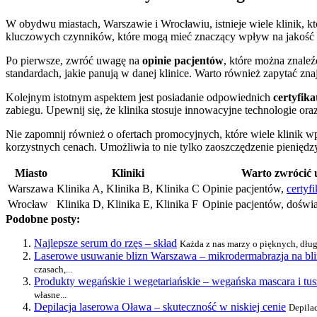
W obydwu miastach, Warszawie i Wrocławiu, istnieje wiele klinik, k
kluczowych czynników, które mogą mieć znaczący wpływ na jakość u
Po pierwsze, zwróć uwagę na
opinie pacjentów
, które można znale
standardach, jakie panują w danej klinice. Warto również zapytać z
Kolejnym istotnym aspektem jest posiadanie odpowiednich
certyfik
zabiegu. Upewnij się, że klinika stosuje innowacyjne technologie ora
Nie zapomnij również o ofertach promocyjnych, które wiele klinik
korzystnych cenach. Umożliwia to nie tylko zaoszczędzenie pieniędz
Miasto
Kliniki
Warto zwrócić 
Warszawa
Klinika A, Klinika B, Klinika C
Opinie pacjentów,
certyfi
Wrocław
Klinika D, Klinika E, Klinika F
Opinie pacjentów, doświ
Podobne posty:
Najlepsze serum do rzęs – skład
Każda z nas marzy o pięknych, dług
Laserowe usuwanie blizn Warszawa – mikrodermabrazja na bl
czasach,...
Produkty wegańskie i wegetariańskie – wegańska mascara i tus
własne...
Depilacja laserowa Oława – skuteczność w niskiej cenie
Depilac