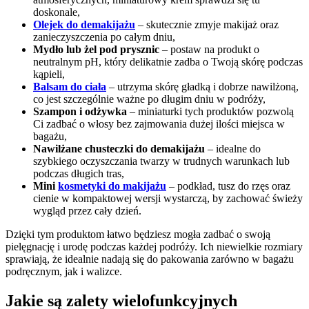
doskonale,
Olejek do demakijażu
– skutecznie zmyje makijaż oraz
zanieczyszczenia po całym dniu,
Mydło lub żel pod prysznic
– postaw na produkt o
neutralnym pH, który delikatnie zadba o Twoją skórę podczas
kąpieli,
Balsam do ciała
– utrzyma skórę gładką i dobrze nawilżoną,
co jest szczególnie ważne po długim dniu w podróży,
Szampon i odżywka
– miniaturki tych produktów pozwolą
Ci zadbać o włosy bez zajmowania dużej ilości miejsca w
bagażu,
Nawilżane chusteczki do demakijażu
– idealne do
szybkiego oczyszczania twarzy w trudnych warunkach lub
podczas długich tras,
Mini
kosmetyki do makijażu
– podkład, tusz do rzęs oraz
cienie w kompaktowej wersji wystarczą, by zachować świeży
wygląd przez cały dzień.
Dzięki tym produktom łatwo będziesz mogła zadbać o swoją
pielęgnację i urodę podczas każdej podróży. Ich niewielkie rozmiary
sprawiają, że idealnie nadają się do pakowania zarówno w bagażu
podręcznym, jak i walizce.
Jakie są zalety wielofunkcyjnych