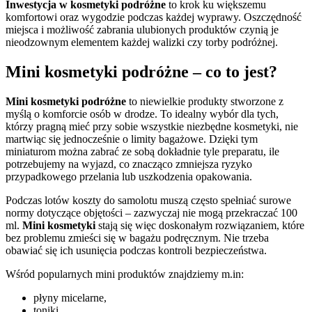
Inwestycja w kosmetyki podróżne
to krok ku większemu
komfortowi oraz wygodzie podczas każdej wyprawy. Oszczędność
miejsca i możliwość zabrania ulubionych produktów czynią je
nieodzownym elementem każdej walizki czy torby podróżnej.
Mini kosmetyki podróżne – co to jest?
Mini kosmetyki podróżne
to niewielkie produkty stworzone z
myślą o komforcie osób w drodze. To idealny wybór dla tych,
którzy pragną mieć przy sobie wszystkie niezbędne kosmetyki, nie
martwiąc się jednocześnie o limity bagażowe. Dzięki tym
miniaturom można zabrać ze sobą dokładnie tyle preparatu, ile
potrzebujemy na wyjazd, co znacząco zmniejsza ryzyko
przypadkowego przelania lub uszkodzenia opakowania.
Podczas lotów koszty do samolotu muszą często spełniać surowe
normy dotyczące objętości – zazwyczaj nie mogą przekraczać 100
ml.
Mini kosmetyki
stają się więc doskonałym rozwiązaniem, które
bez problemu zmieści się w bagażu podręcznym. Nie trzeba
obawiać się ich usunięcia podczas kontroli bezpieczeństwa.
Wśród popularnych mini produktów znajdziemy m.in:
płyny micelarne,
toniki,