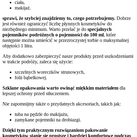
ciała,
makijaż.
sprawi, że szybciej znajdziemy to, czego potrzebujemy.
Dobrze
jest również ograniczyć liczbę płynnych kosmetyków do
niezbędnego minimum. Warto przelać je do
specjalnych
pojemników podróżnych o pojemności do 100 ml
, które
następnie można umieścić w przezroczystej torbie o maksymalnej
objętości 1 litra.
Aby dodatkowo zabezpieczyć nasze produkty przed uszkodzeniami
w trakcie podróży, zaleca się użycie:
szczelnych woreczków strunowych,
folii bąbelkowej.
Szklane opakowania warto owinąć miękkim materiałem
dla
lepszej ochrony przed stłuczeniem.
Nie zapomnijmy także o przydatnych akcesoriach, takich jak:
tuba na pędzle do makijażu,
zamykane pojemniki na drobiazgi.
Dzięki tym praktycznym rozwiązaniom pakowanie
kosmetyków stanie się prostsze i bardziej komfortowe podczas