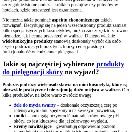
szczególnie istotne podczas krótkich postojów czy pobytów w
hotelach, gdzie przestrzeń jest ograniczona.
Nie można także pominąć
aspektu ekonomicznego
takich
rozwiązań. Decydując się na jeden wszechstronny produkt zamiast
kilku specjalistycznych kosmetyków, można zaoszczędzić zarówno
pieniądze, jak i cenną przestrzeń w walizce. Dlatego właśnie
wielofunkcyjne produkty
stanowią doskonały wybór dla osób
często podróżujących oraz tych, którzy cenią prostotę i
funkcjonalność w codziennej pielęgnacji.
Jakie są najczęściej wybierane
produkty
do pielęgnacji skóry
na wyjazd?
Podczas podróży wiele osób stawia na mini kosmetyki, które są
niezwykle praktyczne i nie zajmują dużo miejsca w walizce.
Oto
kilka produktów, na które warto zwrócić uwagę:
żele do mycia twarzy
– doskonale oczyszczają cerę po
intensywnym dniu spędzonym na świeżym powietrzu,
toniki
– pomagają przywrócić naturalną równowagę pH
skóry, co jest kluczowe dla jej zdrowego wyglądu,
kremy nawilżające
– gwarantują odpowiedni poziom
nawodnienia, co jest szczególnie istotne w zmieniających się