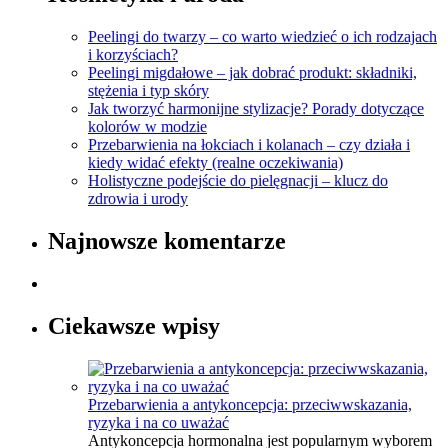
Peelingi do twarzy – co warto wiedzieć o ich rodzajach
i korzyściach?
Peelingi migdałowe – jak dobrać produkt: składniki,
stężenia i typ skóry
Jak tworzyć harmonijne stylizacje? Porady dotyczące
kolorów w modzie
Przebarwienia na łokciach i kolanach – czy działa i
kiedy widać efekty (realne oczekiwania)
Holistyczne podejście do pielęgnacji – klucz do
zdrowia i urody
Najnowsze komentarze
Ciekawsze wpisy
Przebarwienia a antykoncepcja: przeciwwskazania,
ryzyka i na co uważać
Antykoncepcja hormonalna jest popularnym wyborem