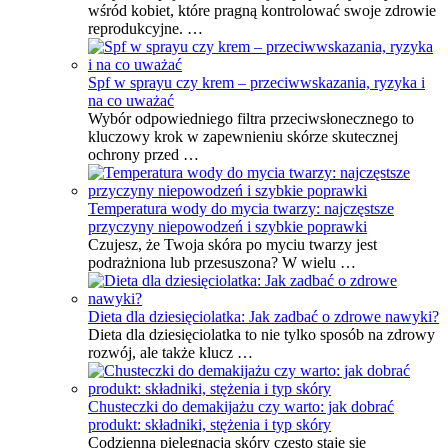
wśród kobiet, które pragną kontrolować swoje zdrowie
reprodukcyjne. …
Spf w sprayu czy krem – przeciwwskazania, ryzyka i
na co uważać
Wybór odpowiedniego filtra przeciwsłonecznego to
kluczowy krok w zapewnieniu skórze skutecznej
ochrony przed …
Temperatura wody do mycia twarzy: najczęstsze
przyczyny niepowodzeń i szybkie poprawki
Czujesz, że Twoja skóra po myciu twarzy jest
podrażniona lub przesuszona? W wielu …
Dieta dla dziesięciolatka: Jak zadbać o zdrowe nawyki?
Dieta dla dziesięciolatka to nie tylko sposób na zdrowy
rozwój, ale także klucz …
Chusteczki do demakijażu czy warto: jak dobrać
produkt: składniki, stężenia i typ skóry
Codzienna pielęgnacja skóry często staje się