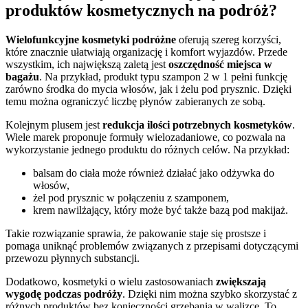
produktów kosmetycznych na podróż?
Wielofunkcyjne kosmetyki podróżne
oferują szereg korzyści,
które znacznie ułatwiają organizację i komfort wyjazdów. Przede
wszystkim, ich największą zaletą jest
oszczędność miejsca w
bagażu
. Na przykład, produkt typu szampon 2 w 1 pełni funkcję
zarówno środka do mycia włosów, jak i żelu pod prysznic. Dzięki
temu można ograniczyć liczbę płynów zabieranych ze sobą.
Kolejnym plusem jest
redukcja ilości potrzebnych kosmetyków
.
Wiele marek proponuje formuły wielozadaniowe, co pozwala na
wykorzystanie jednego produktu do różnych celów. Na przykład:
balsam do ciała może również działać jako odżywka do
włosów,
żel pod prysznic w połączeniu z szamponem,
krem nawilżający, który może być także bazą pod makijaż.
Takie rozwiązanie sprawia, że pakowanie staje się prostsze i
pomaga uniknąć problemów związanych z przepisami dotyczącymi
przewozu płynnych substancji.
Dodatkowo, kosmetyki o wielu zastosowaniach
zwiększają
wygodę podczas podróży
. Dzięki nim można szybko skorzystać z
różnych produktów bez konieczności grzebania w walizce. To