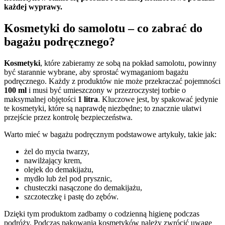
każdej wyprawy.
Kosmetyki do samolotu – co zabrać do
bagażu podręcznego?
Kosmetyki
, które zabieramy ze sobą na pokład samolotu, powinny
być starannie wybrane, aby sprostać wymaganiom bagażu
podręcznego. Każdy z produktów nie może przekraczać pojemności
100 ml
i musi być umieszczony w przezroczystej torbie o
maksymalnej objętości
1 litra
. Kluczowe jest, by spakować jedynie
te kosmetyki, które są naprawdę niezbędne; to znacznie ułatwi
przejście przez kontrolę bezpieczeństwa.
Warto mieć w bagażu podręcznym podstawowe artykuły, takie jak:
żel do mycia twarzy,
nawilżający krem,
olejek do demakijażu,
mydło lub żel pod prysznic,
chusteczki nasączone do demakijażu,
szczoteczkę i pastę do zębów.
Dzięki tym produktom zadbamy o codzienną higienę podczas
podróży. Podczas pakowania kosmetyków należy zwrócić uwagę