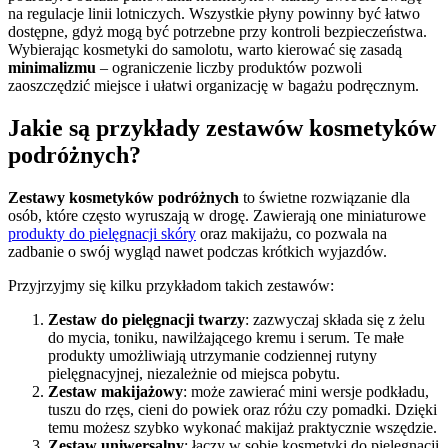
na regulacje linii lotniczych. Wszystkie płyny powinny być łatwo
dostępne, gdyż mogą być potrzebne przy kontroli bezpieczeństwa.
Wybierając kosmetyki do samolotu, warto kierować się zasadą
minimalizmu
– ograniczenie liczby produktów pozwoli
zaoszczędzić miejsce i ułatwi organizację w bagażu podręcznym.
Jakie są przykłady zestawów kosmetyków
podróżnych?
Zestawy kosmetyków podróżnych
to świetne rozwiązanie dla
osób, które często wyruszają w drogę. Zawierają one miniaturowe
produkty do pielęgnacji skóry
oraz makijażu, co pozwala na
zadbanie o swój wygląd nawet podczas krótkich wyjazdów.
Przyjrzyjmy się kilku przykładom takich zestawów:
Zestaw do pielęgnacji twarzy
: zazwyczaj składa się z żelu
do mycia, toniku, nawilżającego kremu i serum. Te małe
produkty umożliwiają utrzymanie codziennej rutyny
pielęgnacyjnej, niezależnie od miejsca pobytu.
Zestaw makijażowy
: może zawierać mini wersje podkładu,
tuszu do rzęs, cieni do powiek oraz różu czy pomadki. Dzięki
temu możesz szybko wykonać makijaż praktycznie wszędzie.
Zestaw uniwersalny
: łączy w sobie kosmetyki do pielęgnacji