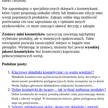
marki i artykuły.
Nie zapominajmy o specjalistycznych sklepach z kosmetykami,
które często proponują unikalne oferty lub limitowane edycje mini
wersji popularnych produktów. Zakupy online dają możliwość
porównania cen oraz zapoznania się z opiniami innych
użytkowników, co może znacząco ułatwić decyzję o zakupie.
Zestawy mini kosmetyków
zazwyczaj zawierają najchętniej
wybierane produkty, ale w mniejszych opakowaniach. Takie
rozwiązanie pozwala zaoszczędzić miejsce w bagażu oraz
pieniądze. Wybierając te zestawy, możemy być pewni
wysokiej
jakości kosmetyków
bez konieczności kupowania
pełnowymiarowych wersji.
Podobne posty:
Kluczowe składniki kosmetyczne: co warto wiedzieć?
Składniki kosmetyczne są kluczowym elementem, który decyduje o
skuteczności produktów pielęgnacyjnych, które stosujemy na co dzień.
Woda, będąca głównym składnikiem większości kosmetyków,...
Dobre kosmetyki do twarzy – jak wybrać najlepsze produkty?
Dobre kosmetyki do twarzy potrafią zdziałać cuda, przywracając skórze
blask i zdrowy wygląd. W dzisiejszym świecie, gdzie pielęgnacja skóry
staje się priorytetem,...
Sekrety odmładzania skóry: skuteczne składniki i metody