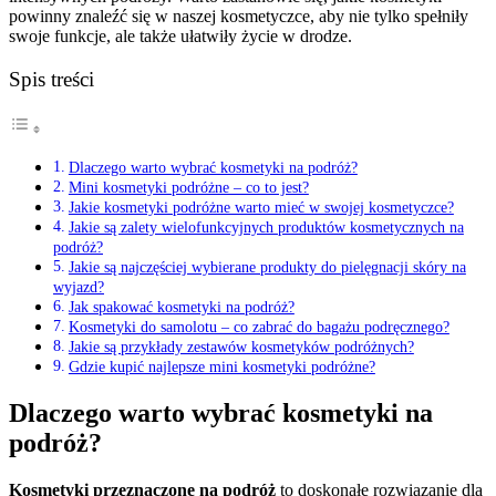
powinny znaleźć się w naszej kosmetyczce, aby nie tylko spełniły
swoje funkcje, ale także ułatwiły życie w drodze.
Spis treści
Dlaczego warto wybrać kosmetyki na podróż?
Mini kosmetyki podróżne – co to jest?
Jakie kosmetyki podróżne warto mieć w swojej kosmetyczce?
Jakie są zalety wielofunkcyjnych produktów kosmetycznych na
podróż?
Jakie są najczęściej wybierane produkty do pielęgnacji skóry na
wyjazd?
Jak spakować kosmetyki na podróż?
Kosmetyki do samolotu – co zabrać do bagażu podręcznego?
Jakie są przykłady zestawów kosmetyków podróżnych?
Gdzie kupić najlepsze mini kosmetyki podróżne?
Dlaczego warto wybrać kosmetyki na
podróż?
Kosmetyki przeznaczone na podróż
to doskonałe rozwiązanie dla