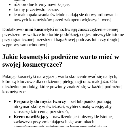
różnorodne kremy nawilżające,
kremy przeciwsłoneczne.
te małe opakowania świetnie nadają się do wypróbowania
nowych kosmetyków przed zakupem większych wersji.
Dodatkowo
mini kosmetyki
umożliwiają zaoszczędzenie cennej
przestrzeni w walizce lub torbie podróżnej, co jest niezwykle istotne
przy ograniczonej przestrzeni bagażowej podczas lotu czy długiej
wyprawy samochodowej.
Jakie kosmetyki podróżne warto mieć w
swojej kosmetyczce?
Pakując kosmetyki na wyjazd, warto skoncentrować się na tych,
które są kluczowe dla codziennej pielęgnacji oraz makijażu. Oto
niezbędne produkty, które powinny znaleźć się w każdej podróżnej
kosmetyczce:
Preparaty do mycia twarzy
– żel lub pianka pomogą
utrzymać skórę w świeżości, wybierz małą wersję, aby
zaoszczędzić cenną przestrzeń,
Krem nawilżający
– nawilżenie jest niezwykle istotne,
zwłaszcza przy zmieniających się warunkach
atmosferycznych, miniaturowy krem sprawdzi się tu