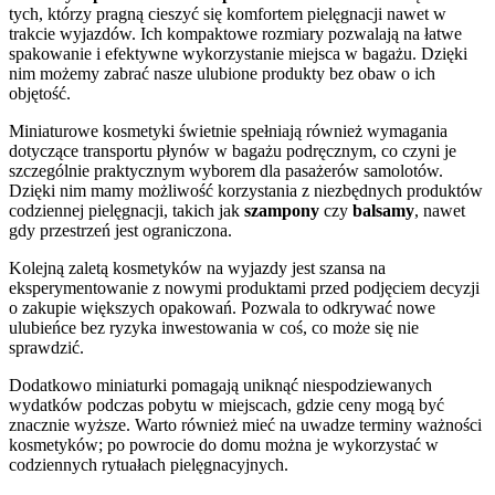
tych, którzy pragną cieszyć się komfortem pielęgnacji nawet w
trakcie wyjazdów. Ich kompaktowe rozmiary pozwalają na łatwe
spakowanie i efektywne wykorzystanie miejsca w bagażu. Dzięki
nim możemy zabrać nasze ulubione produkty bez obaw o ich
objętość.
Miniaturowe kosmetyki świetnie spełniają również wymagania
dotyczące transportu płynów w bagażu podręcznym, co czyni je
szczególnie praktycznym wyborem dla pasażerów samolotów.
Dzięki nim mamy możliwość korzystania z niezbędnych produktów
codziennej pielęgnacji, takich jak
szampony
czy
balsamy
, nawet
gdy przestrzeń jest ograniczona.
Kolejną zaletą kosmetyków na wyjazdy jest szansa na
eksperymentowanie z nowymi produktami przed podjęciem decyzji
o zakupie większych opakowań. Pozwala to odkrywać nowe
ulubieńce bez ryzyka inwestowania w coś, co może się nie
sprawdzić.
Dodatkowo miniaturki pomagają uniknąć niespodziewanych
wydatków podczas pobytu w miejscach, gdzie ceny mogą być
znacznie wyższe. Warto również mieć na uwadze terminy ważności
kosmetyków; po powrocie do domu można je wykorzystać w
codziennych rytuałach pielęgnacyjnych.