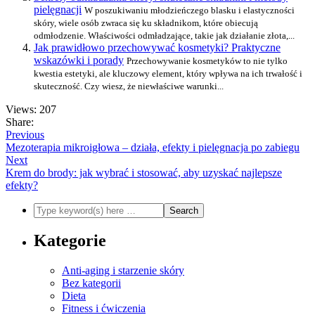
pielęgnacji
W poszukiwaniu młodzieńczego blasku i elastyczności
skóry, wiele osób zwraca się ku składnikom, które obiecują
odmłodzenie. Właściwości odmładzające, takie jak działanie złota,...
Jak prawidłowo przechowywać kosmetyki? Praktyczne
wskazówki i porady
Przechowywanie kosmetyków to nie tylko
kwestia estetyki, ale kluczowy element, który wpływa na ich trwałość i
skuteczność. Czy wiesz, że niewłaściwe warunki...
Views: 207
Share:
Previous
Mezoterapia mikroigłowa – działa, efekty i pielęgnacja po zabiegu
Next
Krem do brody: jak wybrać i stosować, aby uzyskać najlepsze
efekty?
Kategorie
Anti-aging i starzenie skóry
Bez kategorii
Dieta
Fitness i ćwiczenia