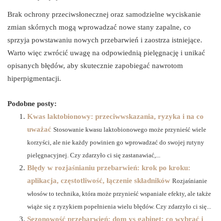
Brak ochrony przeciwsłonecznej oraz samodzielne wyciskanie
zmian skórnych mogą wprowadzać nowe stany zapalne, co
sprzyja powstawaniu nowych przebarwień i zaostrza istniejące.
Warto więc zwrócić uwagę na odpowiednią pielęgnację i unikać
opisanych błędów, aby skutecznie zapobiegać nawrotom
hiperpigmentacji.
Podobne posty:
Kwas laktobionowy: przeciwwskazania, ryzyka i na co
uważać
Stosowanie kwasu laktobionowego może przynieść wiele
korzyści, ale nie każdy powinien go wprowadzać do swojej rutyny
pielęgnacyjnej. Czy zdarzyło ci się zastanawiać,...
Błędy w rozjaśnianiu przebarwień: krok po kroku:
aplikacja, częstotliwość, łączenie składników
Rozjaśnianie
włosów to technika, która może przynieść wspaniałe efekty, ale także
wiąże się z ryzykiem popełnienia wielu błędów. Czy zdarzyło ci się...
Sezonowość przebarwień: dom vs gabinet: co wybrać i