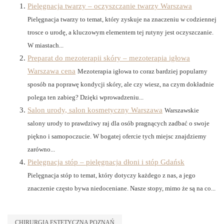
Pielęgnacja twarzy – oczyszczanie twarzy Warszawa
Pielęgnacja twarzy to temat, który zyskuje na znaczeniu w codziennej
trosce o urodę, a kluczowym elementem tej rutyny jest oczyszczanie.
W miastach...
Preparat do mezoterapii skóry – mezoterapia igłowa
Warszawa cena
Mezoterapia igłowa to coraz bardziej popularny
sposób na poprawę kondycji skóry, ale czy wiesz, na czym dokładnie
polega ten zabieg? Dzięki wprowadzeniu...
Salon urody, salon kosmetyczny Warszawa
Warszawskie
salony urody to prawdziwy raj dla osób pragnących zadbać o swoje
piękno i samopoczucie. W bogatej ofercie tych miejsc znajdziemy
zarówno...
Pielęgnacja stóp – pielęgnacja dłoni i stóp Gdańsk
Pielęgnacja stóp to temat, który dotyczy każdego z nas, a jego
znaczenie często bywa niedoceniane. Nasze stopy, mimo że są na co...
CHIRURGIA ESTETYCZNA POZNAŃ