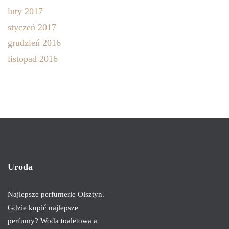
luty 2017
styczeń 2017
grudzień 2016
listopad 2016
Uroda
Najlepsze perfumerie Olsztyn.
Gdzie kupić najlepsze
perfumy? Woda toaletowa a