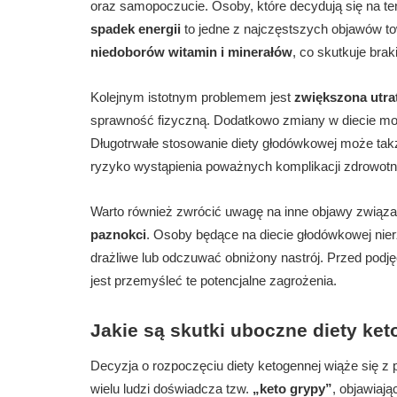
oraz samopoczucie. Osoby, które decydują się na t
spadek energii
to jedne z najczęstszych objawów to
niedoborów witamin i minerałów
, co skutkuje bra
Kolejnym istotnym problemem jest
zwiększona utra
sprawność fizyczną. Dodatkowo zmiany w diecie mog
Długotrwałe stosowanie diety głodówkowej może ta
ryzyko wystąpienia poważnych komplikacji zdrowotn
Warto również zwrócić uwagę na inne objawy związane
paznokci
. Osoby będące na diecie głodówkowej nier
drażliwe lub odczuwać obniżony nastrój. Przed podj
jest przemyśleć te potencjalne zagrożenia.
Jakie są skutki uboczne diety ke
Decyzja o rozpoczęciu diety ketogennej wiąże się 
wielu ludzi doświadcza tzw.
„keto grypy”
, objawiając