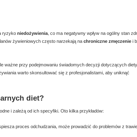
za ryzyko
niedożywienia
, co ma negatywny wpływ na ogólny stan zd
planów żywieniowych często narzekają na
chroniczne zmęczenie
i 
le ważne przy podejmowaniu świadomych decyzji dotyczących diety
iania warto skonsultować się z profesjonalistami, aby uniknąć
larnych diet?
ne i zależą od ich specyfiki. Oto kilka przykładów:
spiesza proces odchudzania, może prowadzić do problemów z trawi