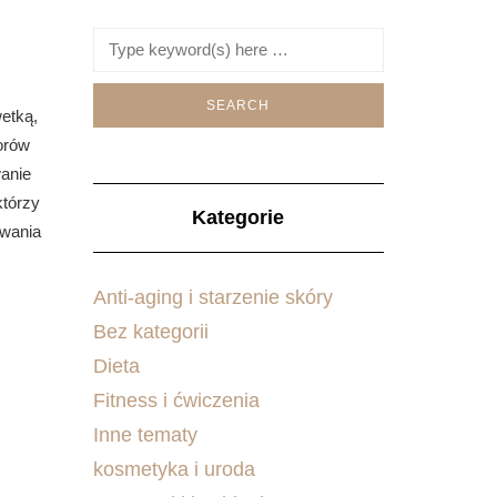
wetką,
orów
wanie
którzy
Kategorie
owania
Anti-aging i starzenie skóry
Bez kategorii
Dieta
Fitness i ćwiczenia
Inne tematy
kosmetyka i uroda