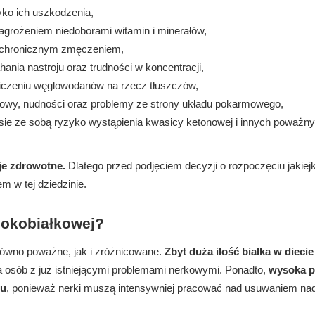
yko ich uszkodzenia,
grożeniem niedoborami witamin i minerałów,
 chronicznym zmęczeniem,
ania nastroju oraz trudności w koncentracji,
iczeniu węglowodanów na rzecz tłuszczów,
owy, nudności oraz problemy ze strony układu pokarmowego,
iesie ze sobą ryzyko wystąpienia kwasicy ketonowej i innych poważn
je zdrowotne.
Dlatego przed podjęciem decyzji o rozpoczęciu jakiej
m w tej dziedzinie.
sokobiałkowej?
równo poważne, jak i zróżnicowane.
Zbyt duża ilość białka w diecie
a osób z już istniejącymi problemami nerkowymi. Ponadto,
wysoka 
mu
, ponieważ nerki muszą intensywniej pracować nad usuwaniem na