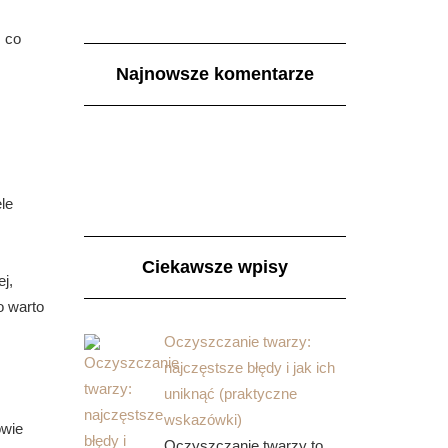
, co
Najnowsze komentarze
ele
Ciekawsze wpisy
j,
o warto
Oczyszczanie twarzy:
najczęstsze błędy i jak ich
uniknąć (praktyczne
wskazówki)
owie
Oczyszczanie twarzy to