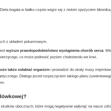
 Dieta bogata w białko często wiąże się z niskim spożyciem błonnika
anych z układem pokarmowym.
jest
wyższe prawdopodobieństwo wystąpienia chorób serca
. Wi
wierzęcego, co może podnosić poziom cholesterolu we krwi.
oże także osłabiać organizm
i prowadzić do utraty masy mięśniowe
etycznego. Dlatego przed rozpoczęciem takiego planu żywienioweg
iem.
odówkowej?
 skutków ubocznych, które mogą negatywnie wpłynąć na nasze zdr