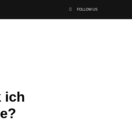
FOLLOW US
 ich
ie?