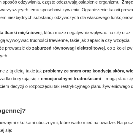
en sposób odżywiania, często odczuwają osłabienie organizmu.
Zmęcz
warzyszących temu sposobowi żywienia. Ograniczenie kalorii prowa
kiem niezbędnych substancji odżywczych dla właściwego funkcjonow
ta tkanki mięśniowej
, która może negatywnie wpływać na siłę oraz
ą wywoływać trudności trawienne, takie jak zaparcia czy wzdęcia.
kże prowadzić do
zaburzeń równowagi elektrolitowej
, co z kolei z
ych.
 z tą dietą, takie jak
problemy ze snem oraz kondycją skóry, wł
zadko borykają się z
emocjonalnymi trudnościami
– mogą stać się
ęciem decyzji o rozpoczęciu tak restrykcyjnego planu żywieniowego 
togennej?
z pewnymi skutkami ubocznymi, które warto mieć na uwadze. Na poc
ej się: