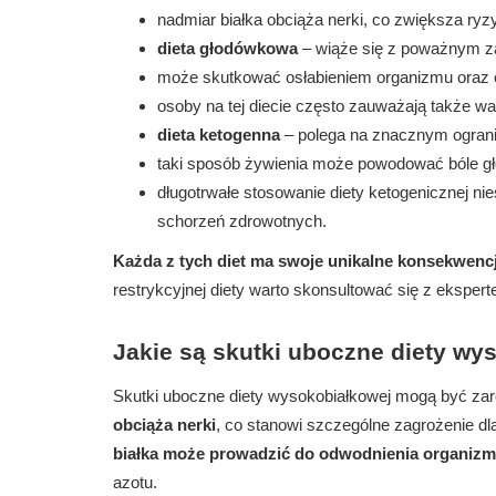
nadmiar białka obciąża nerki, co zwiększa ryz
dieta głodówkowa
– wiąże się z poważnym za
może skutkować osłabieniem organizmu oraz
osoby na tej diecie często zauważają także wah
dieta ketogenna
– polega na znacznym ogran
taki sposób żywienia może powodować bóle gł
długotrwałe stosowanie diety ketogenicznej n
schorzeń zdrowotnych.
Każda z tych diet ma swoje unikalne konsekwenc
restrykcyjnej diety warto skonsultować się z eksperte
Jakie są skutki uboczne diety wy
Skutki uboczne diety wysokobiałkowej mogą być za
obciąża nerki
, co stanowi szczególne zagrożenie dl
białka może prowadzić do odwodnienia organiz
azotu.