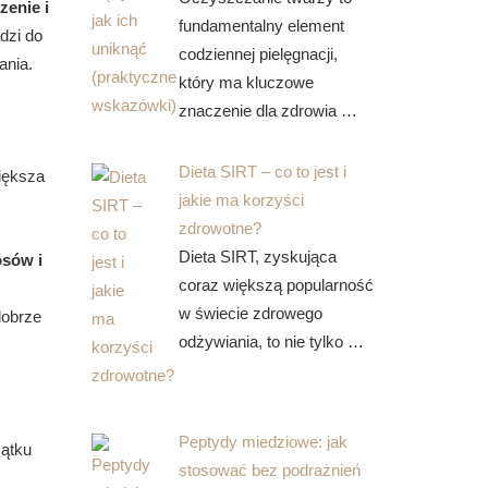
enie i
fundamentalny element
dzi do
codziennej pielęgnacji,
ania.
który ma kluczowe
znaczenie dla zdrowia …
Dieta SIRT – co to jest i
większa
jakie ma korzyści
zdrowotne?
Dieta SIRT, zyskująca
osów i
coraz większą popularność
w świecie zdrowego
dobrze
odżywiania, to nie tylko …
Peptydy miedziowe: jak
zątku
stosować bez podrażnień