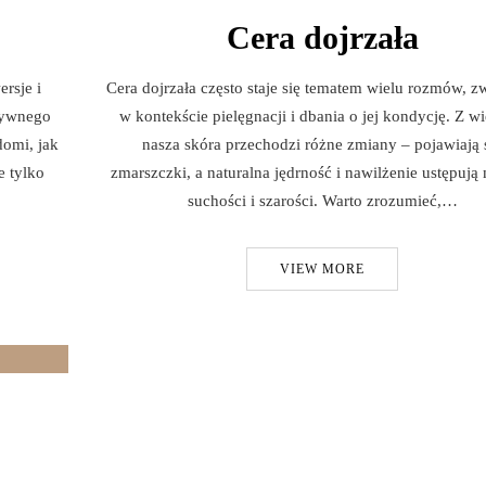
Cera dojrzała
ersje i
Cera dojrzała często staje się tematem wielu rozmów, z
atywnego
w kontekście pielęgnacji i dbania o jej kondycję. Z w
omi, jak
nasza skóra przechodzi różne zmiany – pojawiają 
e tylko
zmarszczki, a naturalna jędrność i nawilżenie ustępują
suchości i szarości. Warto zrozumieć,…
VIEW MORE