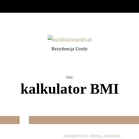
Rezydencja Urody
TAG
kalkulator BMI
KOSMETYKA I URODA
,
ZDROWIE