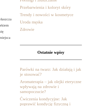
Peelingi i złuszczanie
Przebarwienia i koloryt skóry
Trendy i nowości w kosmetyce
właszcza
Uroda męska
iekiem
Zdrowie
się
 miejsca
Ostatnie wpisy
Parówki na twarz: Jak działają i jak
je stosować?
Aromaterapia – jak olejki eteryczne
wpływają na zdrowie i
samopoczucie?
Ćwiczenia kondycyjne: Jak
poprawić kondycję fizyczną i