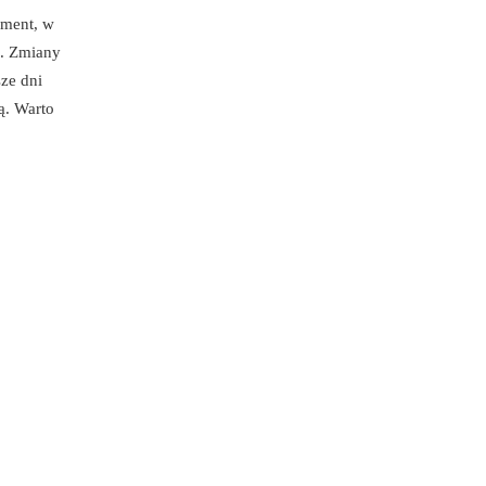
oment, w
ę. Zmiany
ze dni
ą. Warto