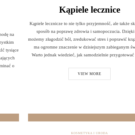
Kąpiele lecznice
Kąpiele lecznicze to nie tylko przyjemność, ale także s
sposób na poprawę zdrowia i samopoczucia. Dzięki
 modę na
możemy złagodzić ból, zredukować stres i poprawić krą
zystkim
ma ogromne znaczenie w dzisiejszym zabieganym św
źć tysiące
Warto jednak wiedzieć, jak samodzielnie przygotowa
iających
ominać o
VIEW MORE
KOSMETYKA I URODA