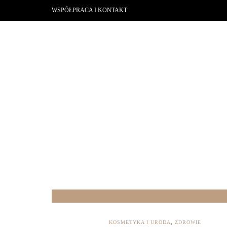
WSPÓŁPRACA I KONTAKT
KOSMETYKA I URODA
,
ZDROWIE