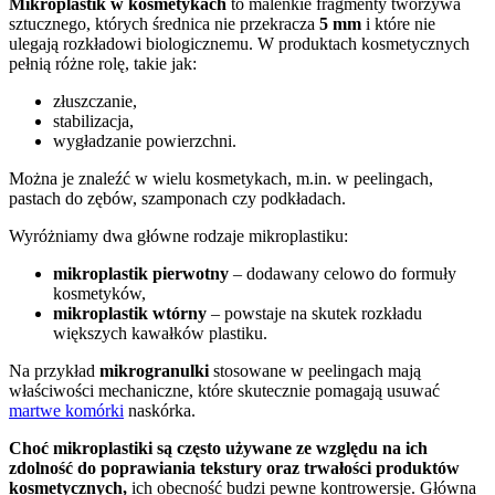
Mikroplastik w kosmetykach
to maleńkie fragmenty tworzywa
sztucznego, których średnica nie przekracza
5 mm
i które nie
ulegają rozkładowi biologicznemu. W produktach kosmetycznych
pełnią różne rolę, takie jak:
złuszczanie,
stabilizacja,
wygładzanie powierzchni.
Można je znaleźć w wielu kosmetykach, m.in. w peelingach,
pastach do zębów, szamponach czy podkładach.
Wyróżniamy dwa główne rodzaje mikroplastiku:
mikroplastik pierwotny
– dodawany celowo do formuły
kosmetyków,
mikroplastik wtórny
– powstaje na skutek rozkładu
większych kawałków plastiku.
Na przykład
mikrogranulki
stosowane w peelingach mają
właściwości mechaniczne, które skutecznie pomagają usuwać
martwe komórki
naskórka.
Choć mikroplastiki są często używane ze względu na ich
zdolność do poprawiania tekstury oraz trwałości produktów
kosmetycznych,
ich obecność budzi pewne kontrowersje. Główna