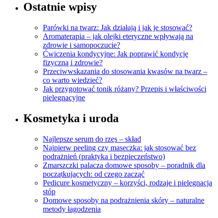
Ostatnie wpisy
Parówki na twarz: Jak działają i jak je stosować?
Aromaterapia – jak olejki eteryczne wpływają na
zdrowie i samopoczucie?
Ćwiczenia kondycyjne: Jak poprawić kondycję
fizyczną i zdrowie?
Przeciwwskazania do stosowania kwasów na twarz –
co warto wiedzieć?
Jak przygotować tonik różany? Przepis i właściwości
pielęgnacyjne
Kosmetyka i uroda
Najlepsze serum do rzęs – skład
Najpierw peeling czy maseczka: jak stosować bez
podrażnień (praktyka i bezpieczeństwo)
Zmarszczki palacza domowe sposoby – poradnik dla
początkujących: od czego zacząć
Pedicure kosmetyczny – korzyści, rodzaje i pielęgnacja
stóp
Domowe sposoby na podrażnienia skóry – naturalne
metody łagodzenia