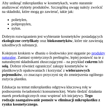
Aby uniknąć mikroplastiku w kosmetykach, warto starannie
analizować etykiety produktów. Szczególną uwagę należy zwrócić
na składniki, które mogą go zawierać, takie jak:
polietylen,
polipropylen,
nylon.
Dobrym rozwiązaniem jest wybieranie kosmetyków posiadających
ekologiczne certyfikaty
oraz
biokosmetyków
, które nie zawierają
szkodliwych substancji.
Kolejnym krokiem w dbaniu o środowisko jest sięganie po
produkty
naturalne
. Zamiast syntetycznych peelingów, lepiej postawić na te z
naturalnymi składnikami złuszczającymi – na przykład
cukrem
lub
solą
. Dobrze również ograniczyć zakupy kosmetyków w
plastikowych opakowaniach i korzystać z
wielorazowych
pojemników
, co znacząco przyczyni się do zmniejszenia ogólnego
zużycia plastiku.
Edukacja na temat mikroplastiku odgrywa kluczową rolę w
podnoszeniu świadomości konsumenckiej. Warto śledzić działania
marek proekologicznych oraz wspierać ich inicjatywy.
Tego
rodzaju zaangażowanie pomoże w eliminacji mikroplastiku z
rynku kosmetycznego.