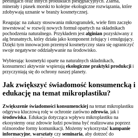
peelingach oraz innych produktach pielęgnacyjnych. Ziarna,
minerały i piasek morski to kolejne ekologiczne rozwiązania, które
zdobywają uznanie w branży kosmetycznej.
Reagując na zakazy stosowania mikrogranulek, wiele firm zaczęło
inwestować w rozwój nowych formuł opartych na składnikach
pochodzenia naturalnego. Przykładem jest
alginian
pozyskiwany z
alg brunatnych, który działa jako komponent żelujący i emulgujący.
Dzięki tym innowacjom przemysł kosmetyczny stara się ograniczyć
swoje negatywne oddziaływanie na środowisko.
Wybierając kosmetyki oparte na naturalnych składnikach,
konsumenci aktywnie wspierają
ekologiczne praktyki produkcji
i
przyczyniają się do ochrony naszej planety.
Jak zwiększyć świadomość konsumencką i
edukację na temat mikroplastiku?
Zwiększenie świadomości konsumenckiej
na temat mikroplastiku
odgrywa kluczową rolę w ochronie zarówno
zdrowia
, jak i
środowiska
. Edukacja dotycząca wpływu mikroplastiku na
ekosystemy oraz zdrowie ludzi powinna być realizowana poprzez
różnorodne formy komunikacji. Możemy wykorzystać
kampanie
informacyjne
,
warsztaty
czy
seminaria
, aby dotrzeć do