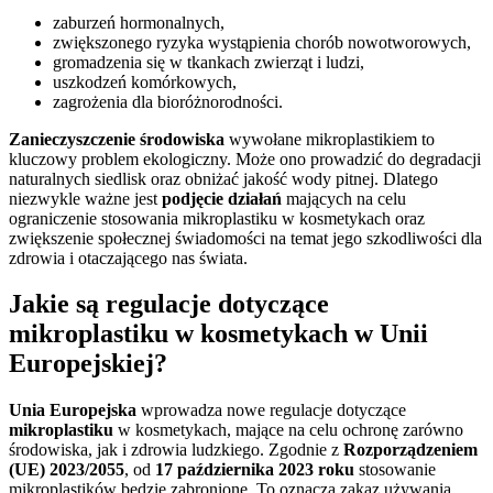
zaburzeń hormonalnych,
zwiększonego ryzyka wystąpienia chorób nowotworowych,
gromadzenia się w tkankach zwierząt i ludzi,
uszkodzeń komórkowych,
zagrożenia dla bioróżnorodności.
Zanieczyszczenie środowiska
wywołane mikroplastikiem to
kluczowy problem ekologiczny. Może ono prowadzić do degradacji
naturalnych siedlisk oraz obniżać jakość wody pitnej. Dlatego
niezwykle ważne jest
podjęcie działań
mających na celu
ograniczenie stosowania mikroplastiku w kosmetykach oraz
zwiększenie społecznej świadomości na temat jego szkodliwości dla
zdrowia i otaczającego nas świata.
Jakie są regulacje dotyczące
mikroplastiku w kosmetykach w Unii
Europejskiej?
Unia Europejska
wprowadza nowe regulacje dotyczące
mikroplastiku
w kosmetykach, mające na celu ochronę zarówno
środowiska, jak i zdrowia ludzkiego. Zgodnie z
Rozporządzeniem
(UE) 2023/2055
, od
17 października 2023 roku
stosowanie
mikroplastików będzie zabronione. To oznacza zakaz używania