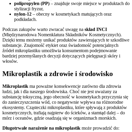
polipropylen (PP)
– znajduje swoje miejsce w produktach do
stylizacji fryzur,
nylon-12
– obecny w kosmetykach matujących oraz
podkładach.
Podczas zakupów warto zwracać uwagę na
skład INCI
(Międzynarodowa Nomenklatura Składników Kosmetycznych).
Dzięki temu możemy unikać produktów zawierających te szkodliwe
substancje. Znajomość etykiet oraz świadomość potencjalnych
źródeł mikroplastiku umożliwia konsumentom podejmowanie
bardziej przemyślanych decyzji dotyczących pielęgnacji skóry i
włosów.
Mikroplastik a zdrowie i środowisko
Mikroplastik
ma poważne konsekwencje zarówno dla zdrowia
ludzi, jak i dla naszego środowiska. Choć nie jest uważany za
substancję toksyczną, jego obecność w kosmetykach przyczynia się
do zanieczyszczenia wód, co negatywnie wpływa na różnorodne
ekosystemy. Cząsteczki mikroplastiku, które spływają z produktów
kosmetycznych, trafiają najpierw do ścieków, a stamtąd dalej – do
mórz i oceanów, gdzie osadzają się w organizmach morskich.
Długotrwałe narażenie na mikroplastik
może prowadzić do: