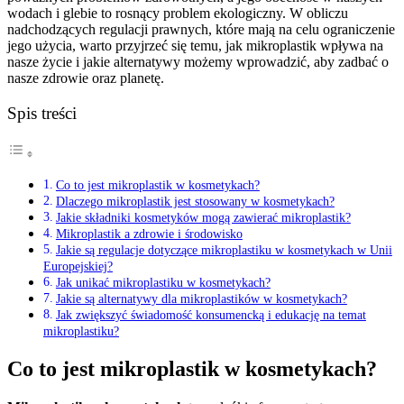
wodach i glebie to rosnący problem ekologiczny. W obliczu
nadchodzących regulacji prawnych, które mają na celu ograniczenie
jego użycia, warto przyjrzeć się temu, jak mikroplastik wpływa na
nasze życie i jakie alternatywy możemy wprowadzić, aby zadbać o
nasze zdrowie oraz planetę.
Spis treści
Co to jest mikroplastik w kosmetykach?
Dlaczego mikroplastik jest stosowany w kosmetykach?
Jakie składniki kosmetyków mogą zawierać mikroplastik?
Mikroplastik a zdrowie i środowisko
Jakie są regulacje dotyczące mikroplastiku w kosmetykach w Unii
Europejskiej?
Jak unikać mikroplastiku w kosmetykach?
Jakie są alternatywy dla mikroplastików w kosmetykach?
Jak zwiększyć świadomość konsumencką i edukację na temat
mikroplastiku?
Co to jest mikroplastik w kosmetykach?