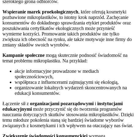
szerokiego grona odbiorców.
Wspieranie marek proekologicznych
, które oferują kosmetyki
pozbawione mikroplastików, to istotny krok naprzód. Zachęcanie
konsumentów do dokładnego sprawdzania etykiet produktów oraz
poszukiwania certyfikatów ekologicznych może przynieść
wymierne korzyści. Promowanie takich produktów nie tylko
zwiększa ich obecność na rynku, ale także motywuje inne firmy do
zmiany składów swoich wyrobów.
Kampanie społeczne
mogą skutecznie podnosić świadomość na
temat problemu mikroplastiku. Na przykład:
akcje informacyjne prowadzone w mediach
społecznościowych,
współpraca z influencerami zajmującymi się ekologią,
organizowanie lokalnych wydarzeń skoncentrowanych na
edukacji konsumentów.
Łączenie sił z
organizacjami pozarządowymi
i
instytucjami
edukacyjnymi
może przyczynić się do tworzenia programów
nauczania dotyczących skutków stosowania mikroplastików. Dzięki
temu młodsze pokolenia staną się bardziej świadome wyborów
związanych z kosmetykami i ich wpływem na otaczający nas świat.
Zwiększenie świadomości konsumenckiej
wymaga