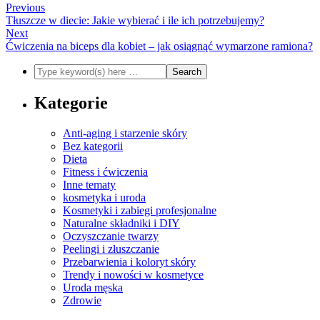
Previous
Tłuszcze w diecie: Jakie wybierać i ile ich potrzebujemy?
Next
Ćwiczenia na biceps dla kobiet – jak osiągnąć wymarzone ramiona?
Kategorie
Anti-aging i starzenie skóry
Bez kategorii
Dieta
Fitness i ćwiczenia
Inne tematy
kosmetyka i uroda
Kosmetyki i zabiegi profesjonalne
Naturalne składniki i DIY
Oczyszczanie twarzy
Peelingi i złuszczanie
Przebarwienia i koloryt skóry
Trendy i nowości w kosmetyce
Uroda męska
Zdrowie