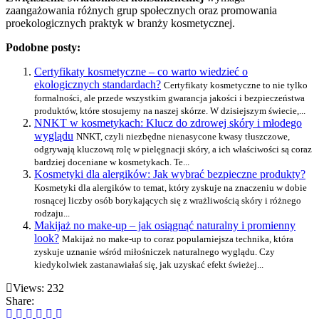
zaangażowania różnych grup społecznych oraz promowania
proekologicznych praktyk w branży kosmetycznej.
Podobne posty:
Certyfikaty kosmetyczne – co warto wiedzieć o
ekologicznych standardach?
Certyfikaty kosmetyczne to nie tylko
formalności, ale przede wszystkim gwarancja jakości i bezpieczeństwa
produktów, które stosujemy na naszej skórze. W dzisiejszym świecie,...
NNKT w kosmetykach: Klucz do zdrowej skóry i młodego
wyglądu
NNKT, czyli niezbędne nienasycone kwasy tłuszczowe,
odgrywają kluczową rolę w pielęgnacji skóry, a ich właściwości są coraz
bardziej doceniane w kosmetykach. Te...
Kosmetyki dla alergików: Jak wybrać bezpieczne produkty?
Kosmetyki dla alergików to temat, który zyskuje na znaczeniu w dobie
rosnącej liczby osób borykających się z wrażliwością skóry i różnego
rodzaju...
Makijaż no make-up – jak osiągnąć naturalny i promienny
look?
Makijaż no make-up to coraz popularniejsza technika, która
zyskuje uznanie wśród miłośniczek naturalnego wyglądu. Czy
kiedykolwiek zastanawiałaś się, jak uzyskać efekt świeżej...
Views: 232
Share: