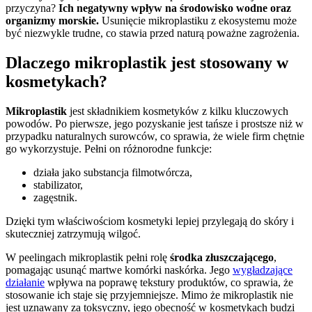
przyczyna?
Ich negatywny wpływ na środowisko wodne oraz
organizmy morskie.
Usunięcie mikroplastiku z ekosystemu może
być niezwykle trudne, co stawia przed naturą poważne zagrożenia.
Dlaczego mikroplastik jest stosowany w
kosmetykach?
Mikroplastik
jest składnikiem kosmetyków z kilku kluczowych
powodów. Po pierwsze, jego pozyskanie jest tańsze i prostsze niż w
przypadku naturalnych surowców, co sprawia, że wiele firm chętnie
go wykorzystuje. Pełni on różnorodne funkcje:
działa jako substancja filmotwórcza,
stabilizator,
zagęstnik.
Dzięki tym właściwościom kosmetyki lepiej przylegają do skóry i
skuteczniej zatrzymują wilgoć.
W peelingach mikroplastik pełni rolę
środka złuszczającego
,
pomagając usunąć martwe komórki naskórka. Jego
wygładzające
działanie
wpływa na poprawę tekstury produktów, co sprawia, że
stosowanie ich staje się przyjemniejsze. Mimo że mikroplastik nie
jest uznawany za toksyczny, jego obecność w kosmetykach budzi