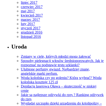
lipiec 2017
czerwiec 2017
maj 2017
kwiecień 2017
marzec 2017
luty 2017
styczeń 2017
grudzień 2016
listopad 2016
Uroda
Zmiany w ciele, których młodzi mogą żałować
Sposoby pielęgnacji włosów średnioporowatych. Jak je
rozpoznać na podstawie testu szklanki?
Ulubione perfumy gwiazd. Najbardziej znane,
angielskie marki perfum.
Woda kolońska czy po goleniu? Którą wybrać? Woda
kolońska kosztuje 125 zł
Depilacja laserowa Oława – skuteczność w niskiej
cenie
Jakie są najlepsze odżywki do rzęs ? Ranking odżywek
do rzęs
Wyglądaj szczupło dzięki urządzeniu do kriolipolizy –