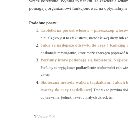
wręcz korzystne. Wynika to z faktu, że zawierają witam
pomagają organizmowi funkcjonować na optymalnym 
Podobne posty:
Tabletki na porost włosów – przeszczep włosó
płci. Często jest to efekt stresu, niewłaściwej diety lub z
Jakie są najlepsze odżywki do rzęs ? Ranking
doskonałe rozwiązanie, które może znacząco poprawić ic
Perfumy które podobają się kobietom. Najleps
Perfumy to wyjątkowe podkreślenie osobowości człowieka.
każdy...
Skuteczna metoda walki z trądzikiem. Jakich
twarzy do cery trądzikowej
Trądzik to przykra do
dojrzewania, jednak nawet u małych dzieci, ta...
Views: 519