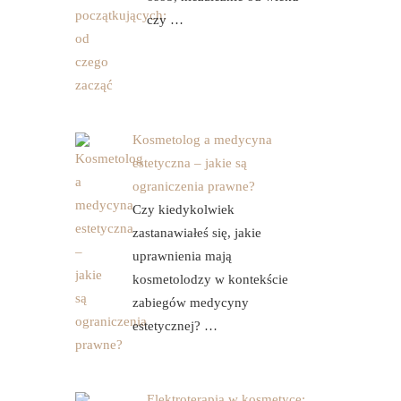
czy …
Kosmetolog a medycyna
estetyczna – jakie są
ograniczenia prawne?
Czy kiedykolwiek
zastanawiałeś się, jakie
uprawnienia mają
kosmetolodzy w kontekście
zabiegów medycyny
estetycznej? …
Elektroterapia w kosmetyce: