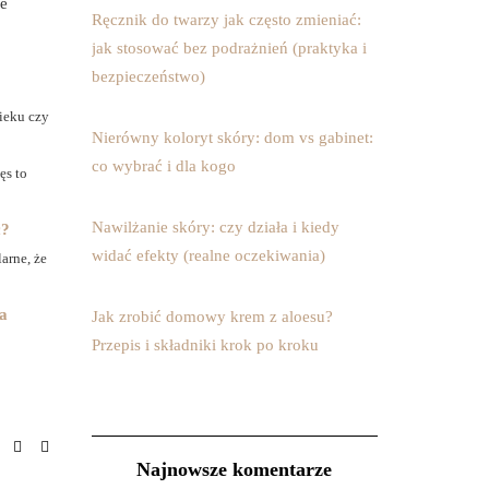
re
Ręcznik do twarzy jak często zmieniać:
jak stosować bez podrażnień (praktyka i
bezpieczeństwo)
ieku czy
Nierówny koloryt skóry: dom vs gabinet:
co wybrać i dla kogo
ęs to
Nawilżanie skóry: czy działa i kiedy
ć?
widać efekty (realne oczekiwania)
arne, że
ia
Jak zrobić domowy krem z aloesu?
Przepis i składniki krok po kroku
Najnowsze komentarze