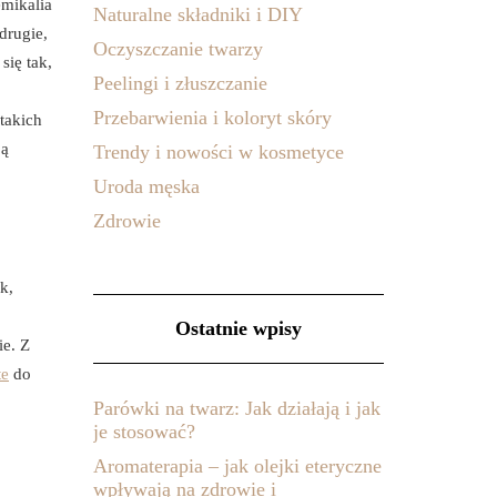
emikalia
Naturalne składniki i DIY
drugie,
Oczyszczanie twarzy
się tak,
Peelingi i złuszczanie
Przebarwienia i koloryt skóry
takich
ją
Trendy i nowości w kosmetyce
Uroda męska
Zdrowie
k,
Ostatnie wpisy
ie. Z
te
do
Parówki na twarz: Jak działają i jak
je stosować?
Aromaterapia – jak olejki eteryczne
wpływają na zdrowie i