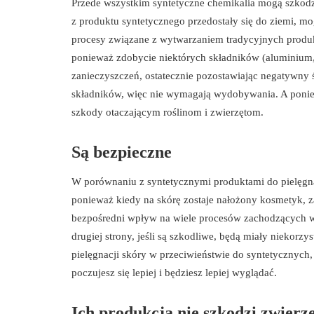
Przede wszystkim syntetyczne chemikalia mogą szkodzi
z produktu syntetycznego przedostały się do ziemi, m
procesy związane z wytwarzaniem tradycyjnych produktó
ponieważ zdobycie niektórych składników (aluminium,
zanieczyszczeń, ostatecznie pozostawiając negatywny 
składników, więc nie wymagają wydobywania. A poniew
szkody otaczającym roślinom i zwierzętom.
Są bezpieczne
W porównaniu z syntetycznymi produktami do pielęgnacj
ponieważ kiedy na skórę zostaje nałożony kosmetyk, z
bezpośredni wpływ na wiele procesów zachodzących w or
drugiej strony, jeśli są szkodliwe, będą miały niekorz
pielęgnacji skóry w przeciwieństwie do syntetycznyc
poczujesz się lepiej i będziesz lepiej wyglądać.
Ich produkcja nie szkodzi zwierz