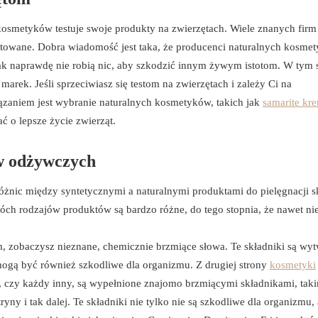
smetyków testuje swoje produkty na zwierzętach. Wiele znanych firm 
testowane. Dobra wiadomość jest taka, że producenci naturalnych kosme
 tak naprawdę nie robią nic, aby szkodzić innym żywym istotom. W tym 
 marek. Jeśli sprzeciwiasz się testom na zwierzętach i zależy Ci na
ązaniem jest wybranie naturalnych kosmetyków, takich jak
samarite kr
ć o lepsze życie zwierząt.
ów odżywczych
żnic między syntetycznymi a naturalnymi produktami do pielęgnacji sk
óch rodzajów produktów są bardzo różne, do tego stopnia, że nawet ni
m, zobaczysz nieznane, chemicznie brzmiące słowa. Te składniki są wy
 mogą być również szkodliwe dla organizmu. Z drugiej strony
kosmetyki
ła, czy każdy inny, są wypełnione znajomo brzmiącymi składnikami, taki
ryny i tak dalej. Te składniki nie tylko nie są szkodliwe dla organizmu, 