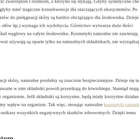
ć zwierzętom i roślinom, z którymi się stykają. Gdyby syntetyczne ch
ogłyby mieć tragiczne konsekwencje dla otaczających ekosystemów. Po 
w do pielęgnacji skóry są bardzo obciążające dla środowiska. Dzieje 
 ołów itp.) wymaga ich wydobycia. Górnictwo wytwarza duże ilości
ślad węglowy na całym środowisku. Kosmetyki naturalne nie zawierają 
aż używają są oparte tylko na naturalnych składnikach, nie wyrządza
i skóry, naturalne produkty są znacznie bezpieczniejsze. Dzieje się ta
awarte w nim składniki powoli przenikają do krwiobiegu. Stamtąd mają
ganizmie. Jeśli składniki są korzystne, będą miały korzystne działan
ystny wpływ na organizm. Tak więc, stosując naturalne
kosmetyki samari
h, unikasz wszystkich negatywnych skutków zdrowotnych. Dzięki temu
ętom