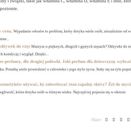
iny i związki, takie jak witamina C, witamina D, witamina E i inne, któ
poziomie.
w cena,
Wypadanie włosów to problem, który dotyka wiele osób, niezależnie od w
mian...
 odżywek do rzęs
Marzysz o pięknych, długich i gęstych rzęsach? Odżywki do rz
h kondycję i wygląd. Dzięki...
ze perfumy, dla drugiej połówki. Jaki perfum dla dziewczyny wybra
 Potrafią wiele powiedzieć o człowieku i jego stylu życia. Stały się na tyle popul
 kosmetyków używać, by zniwelować stan zapalny skóry? Żel do myc
legliwość, która dotyka osób w różnym wieku. Najczęściej pojawia się w okresie
Share: