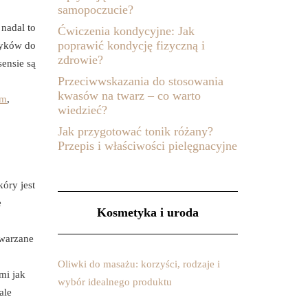
samopoczucie?
nadal to
Ćwiczenia kondycyjne: Jak
poprawić kondycję fizyczną i
tyków do
zdrowie?
sensie są
Przeciwwskazania do stosowania
kwasów na twarz – co warto
em
,
wiedzieć?
Jak przygotować tonik różany?
Przepis i właściwości pielęgnacyjne
óry jest
e
Kosmetyka i uroda
twarzane
Oliwki do masażu: korzyści, rodzaje i
mi jak
wybór idealnego produktu
ale