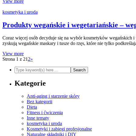
View more
kosmetyka i uroda
Produkty wegańskie i wegetariańskie – weg
Coraz więcej osób decyduje się na wybór kosmetyków wegańskich i we
zyskują wegańskie maskary i tusze do rzęs, które nie tylko podkreśla
View more
Strona 1 z 2
1
2
»
Kategorie
Anti-aging i starzenie skóry
Bez kategorii
Dieta
Fitness i ćwiczenia
Inne tematy
kosmetyka i uroda
Kosmetyki i zabiegi profesjonalne
Naturalne składniki i DIY