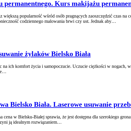
żu permanentnego. Kurs makijażu permane
az większą popularność wśród osób pragnących zaoszczędzić czas na co
 konieczność codziennego malowania brwi czy ust. Jednak aby…
suwanie żylaków Bielsko Biała
ąc na ich komfort życia i samopoczucie. Uczucie ciężkości w nogach, w
pne…
erowa Bielsko Biała. Laserowe usuwanie prze
na cena w Bielsku-Białej sprawia, że jest dostępna dla szerokiego gro
 czyni ją idealnym rozwiązaniem…