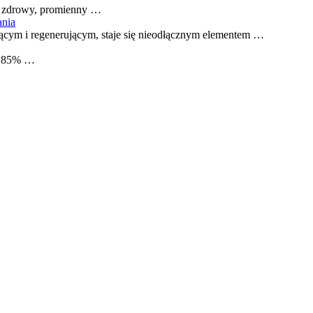
 o zdrowy, promienny …
ania
ącym i regenerującym, staje się nieodłącznym elementem …
do 85% …