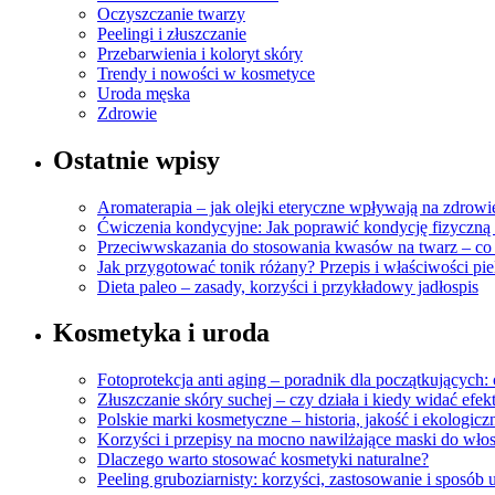
Oczyszczanie twarzy
Peelingi i złuszczanie
Przebarwienia i koloryt skóry
Trendy i nowości w kosmetyce
Uroda męska
Zdrowie
Ostatnie wpisy
Aromaterapia – jak olejki eteryczne wpływają na zdrowi
Ćwiczenia kondycyjne: Jak poprawić kondycję fizyczną 
Przeciwwskazania do stosowania kwasów na twarz – co
Jak przygotować tonik różany? Przepis i właściwości pi
Dieta paleo – zasady, korzyści i przykładowy jadłospis
Kosmetyka i uroda
Fotoprotekcja anti aging – poradnik dla początkujących:
Złuszczanie skóry suchej – czy działa i kiedy widać efek
Polskie marki kosmetyczne – historia, jakość i ekologic
Korzyści i przepisy na mocno nawilżające maski do w
Dlaczego warto stosować kosmetyki naturalne?
Peeling gruboziarnisty: korzyści, zastosowanie i sposób 