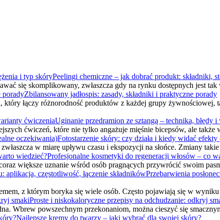
Peelingi chemiczne – jak dobrać produkt: składniki, st
 się skomplikowany, zwłaszcza gdy na rynku dostępnych jest tak wie
Zbilansowany jadłospis: zasady, składniki i praktyczne porady
a, który łączy różnorodność produktów z każdej grupy żywnościowej, 
Uginanie przedramion ze sztangą – technika, błędy i
ejszych ćwiczeń, które nie tylko angażuje mięśnie bicepsów, ale takż
Fotostarzenie skóry: czy działa i kiedy widać efekty
, zwłaszcza w miarę upływu czasu i ekspozycji na słońce. Zmiany taki
Profesjonalne kosmetyki do regeneracji włosów – co w
ą coraz większe uznanie wśród osób pragnących przywrócić swoim pas
Przebarwienia posłonecz
emem, z którym boryka się wiele osób. Często pojawiają się w wynik
Proste i niskokaloryczne przepisy na odchudzanie: odkryj sm
dna. Wbrew powszechnym przekonaniom, można cieszyć się smacznymi 
Najlepsze kremy do twarzy – jaki wybrać dla swojej skóry?