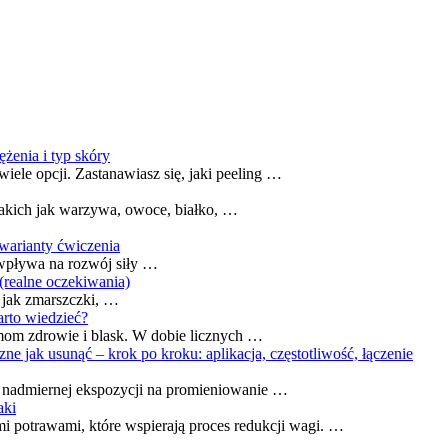
ężenia i typ skóry
le opcji. Zastanawiasz się, jaki peeling …
takich jak warzywa, owoce, białko, …
 warianty ćwiczenia
e wpływa na rozwój siły …
 (realne oczekiwania)
e jak zmarszczki, …
arto wiedzieć?
mom zdrowie i blask. W dobie licznych …
ne jak usunąć – krok po kroku: aplikacja, częstotliwość, łączenie
u nadmiernej ekspozycji na promieniowanie …
aki
potrawami, które wspierają proces redukcji wagi. …