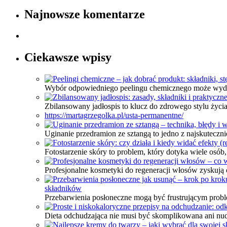
Najnowsze komentarze
Ciekawsze wpisy
Wybór odpowiedniego peelingu chemicznego może wydawać
Zbilansowany jadłospis to klucz do zdrowego stylu życi
https://martagrzegolka.pl/usta-permanentne/
Uginanie przedramion ze sztangą to jedno z najskuteczni
Fotostarzenie skóry to problem, który dotyka wiele osób
Profesjonalne kosmetyki do regeneracji włosów zyskuj
składników
Przebarwienia posłoneczne mogą być frustrującym probl
Dieta odchudzająca nie musi być skomplikowana ani nu