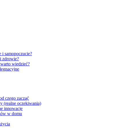
e i samopoczucie?
i zdrowie?
 warto wiedzieć?
elęgnacyjne
 od czego zacząć
ty (realne oczekiwania)
zne innowacje
łosów w domu
użycia