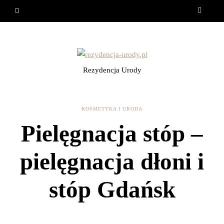
Rezydencja Urody
KOSMETYKA I URODA
Pielęgnacja stóp –
pielęgnacja dłoni i
stóp Gdańsk