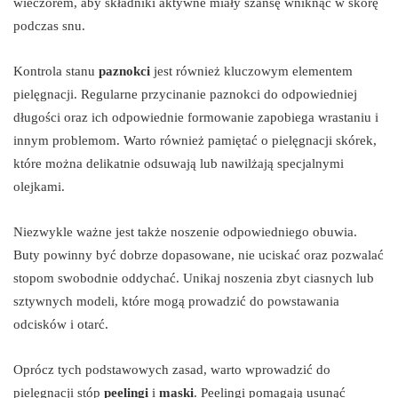
wieczorem, aby składniki aktywne miały szansę wniknąć w skórę
podczas snu.
Kontrola stanu
paznokci
jest również kluczowym elementem
pielęgnacji. Regularne przycinanie paznokci do odpowiedniej
długości oraz ich odpowiednie formowanie zapobiega wrastaniu i
innym problemom. Warto również pamiętać o pielęgnacji skórek,
które można delikatnie odsuwają lub nawilżają specjalnymi
olejkami.
Niezwykle ważne jest także noszenie odpowiedniego obuwia.
Buty powinny być dobrze dopasowane, nie uciskać oraz pozwalać
stopom swobodnie oddychać. Unikaj noszenia zbyt ciasnych lub
sztywnych modeli, które mogą prowadzić do powstawania
odcisków i otarć.
Oprócz tych podstawowych zasad, warto wprowadzić do
pielęgnacji stóp
peelingi
i
maski
. Peelingi pomagają usunąć