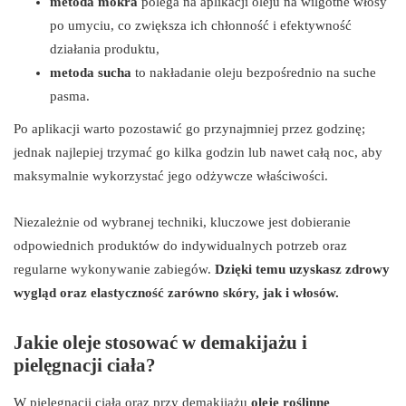
metoda mokra
polega na aplikacji oleju na wilgotne włosy
po umyciu, co zwiększa ich chłonność i efektywność
działania produktu,
metoda sucha
to nakładanie oleju bezpośrednio na suche
pasma.
Po aplikacji warto pozostawić go przynajmniej przez godzinę;
jednak najlepiej trzymać go kilka godzin lub nawet całą noc, aby
maksymalnie wykorzystać jego odżywcze właściwości.
Niezależnie od wybranej techniki, kluczowe jest dobieranie
odpowiednich produktów do indywidualnych potrzeb oraz
regularne wykonywanie zabiegów.
Dzięki temu uzyskasz zdrowy
wygląd oraz elastyczność zarówno skóry, jak i włosów.
Jakie oleje stosować w demakijażu i
pielęgnacji ciała?
W pielęgnacji ciała oraz przy demakijażu
oleje roślinne