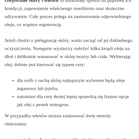
Olejowanie skóry i włosów
to doskonały sposób na poprawę ich
kondycji, zapewnienie właściwego nawilżenia oraz skuteczne
odżywienie. Cały proces polega na zastosowaniu odpowiedniego
oleju, co wspiera regenerację.
Jeżeli chodzi o pielęgnację skóry, warto zacząć od jej dokładnego
oczyszczenia. Następnie wystarczy nałożyć kilka kropli oleju na
dłoń i delikatnie wmasować w skórę twarzy lub ciała. Wybierając
olej, dobrze jest kierować się typem cery:
dla osób z suchą skórą najlepszym wyborem będą oleje
arganowy lub jojoba,
natomiast dla cery tłustej lepiej sprawdzą się lżejsze opcje
jak olej z pestek winogron.
W przypadku włosów można zastosować dwie metody
olejowania: