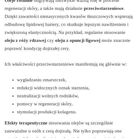
Oleje roślinne
odgrywają niezwykle ważną rolę w procesie
regeneracji skóry, a także mają działanie
przeciwstarzeniowe
.
Dzięki zawartości nienasyconych kwasów tłuszczowych wspierają
odbudowę lipidowej bariery, co skutkuje lepszym nawilżeniem i
zwiększoną elastycznością. Na przykład, regularne stosowanie
oleju z róży rdzawej
czy
oleju z opuncji figowej
może znacznie
poprawić kondycję dojrzałej cery.
Ich właściwości przeciwstarzeniowe manifestują się głównie w:
wygładzaniu zmarszczek,
redukcji widocznych oznak starzenia,
neutralizacji wolnych rodników,
pomocy w regeneracji skóry,
stymulacji produkcji kolagenu.
Efekty terapeutyczne
stosowania olejów są szczególnie
zauważalne u osób z cerą dojrzałą. Nie tylko poprawiają one