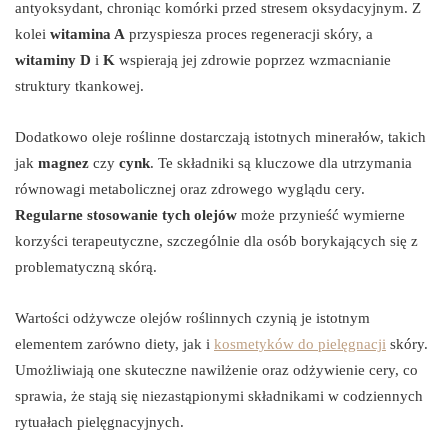
antyoksydant, chroniąc komórki przed stresem oksydacyjnym. Z
kolei
witamina A
przyspiesza proces regeneracji skóry, a
witaminy D
i
K
wspierają jej zdrowie poprzez wzmacnianie
struktury tkankowej.
Dodatkowo oleje roślinne dostarczają istotnych minerałów, takich
jak
magnez
czy
cynk
. Te składniki są kluczowe dla utrzymania
równowagi metabolicznej oraz zdrowego wyglądu cery.
Regularne stosowanie tych olejów
może przynieść wymierne
korzyści terapeutyczne, szczególnie dla osób borykających się z
problematyczną skórą.
Wartości odżywcze olejów roślinnych czynią je istotnym
elementem zarówno diety, jak i
kosmetyków do pielęgnacji
skóry.
Umożliwiają one skuteczne nawilżenie oraz odżywienie cery, co
sprawia, że stają się niezastąpionymi składnikami w codziennych
rytuałach pielęgnacyjnych.