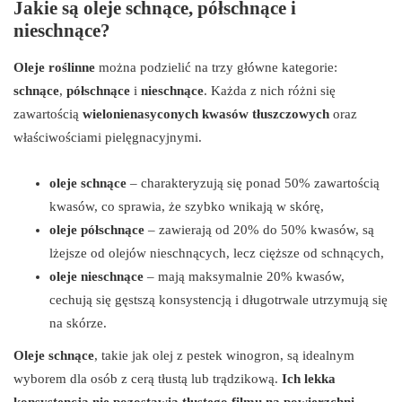
Jakie są oleje schnące, półschnące i
nieschnące?
Oleje roślinne
można podzielić na trzy główne kategorie:
schnące
,
półschnące
i
nieschnące
. Każda z nich różni się
zawartością
wielonienasyconych kwasów tłuszczowych
oraz
właściwościami pielęgnacyjnymi.
oleje schnące
– charakteryzują się ponad 50% zawartością
kwasów, co sprawia, że szybko wnikają w skórę,
oleje półschnące
– zawierają od 20% do 50% kwasów, są
lżejsze od olejów nieschnących, lecz cięższe od schnących,
oleje nieschnące
– mają maksymalnie 20% kwasów,
cechują się gęstszą konsystencją i długotrwale utrzymują się
na skórze.
Oleje schnące
, takie jak olej z pestek winogron, są idealnym
wyborem dla osób z cerą tłustą lub trądzikową.
Ich lekka
konsystencja nie pozostawia tłustego filmu na powierzchni