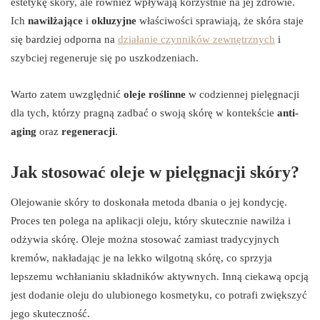
estetykę skóry, ale również wpływają korzystnie na jej zdrowie.
Ich
nawilżające
i
okluzyjne
właściwości sprawiają, że skóra staje
się bardziej odporna na
działanie czynników zewnętrznych
i
szybciej regeneruje się po uszkodzeniach.
Warto zatem uwzględnić
oleje roślinne
w codziennej pielęgnacji
dla tych, którzy pragną zadbać o swoją skórę w kontekście
anti-
aging
oraz
regeneracji
.
Jak stosować oleje w pielęgnacji skóry?
Olejowanie skóry to doskonała metoda dbania o jej kondycję.
Proces ten polega na aplikacji oleju, który skutecznie nawilża i
odżywia skórę. Oleje można stosować zamiast tradycyjnych
kremów, nakładając je na lekko wilgotną skórę, co sprzyja
lepszemu wchłanianiu składników aktywnych. Inną ciekawą opcją
jest dodanie oleju do ulubionego kosmetyku, co potrafi zwiększyć
jego skuteczność.