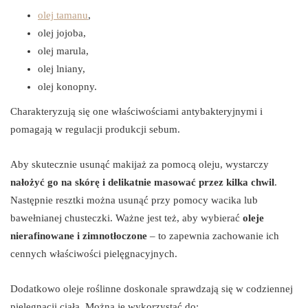
olej tamanu
,
olej jojoba,
olej marula,
olej lniany,
olej konopny.
Charakteryzują się one właściwościami antybakteryjnymi i
pomagają w regulacji produkcji sebum.
Aby skutecznie usunąć makijaż za pomocą oleju, wystarczy
nałożyć go na skórę i delikatnie masować przez kilka chwil
.
Następnie resztki można usunąć przy pomocy wacika lub
bawełnianej chusteczki. Ważne jest też, aby wybierać
oleje
nierafinowane i zimnotłoczone
– to zapewnia zachowanie ich
cennych właściwości pielęgnacyjnych.
Dodatkowo oleje roślinne doskonale sprawdzają się w codziennej
pielęgnacji ciała. Można je wykorzystać do: