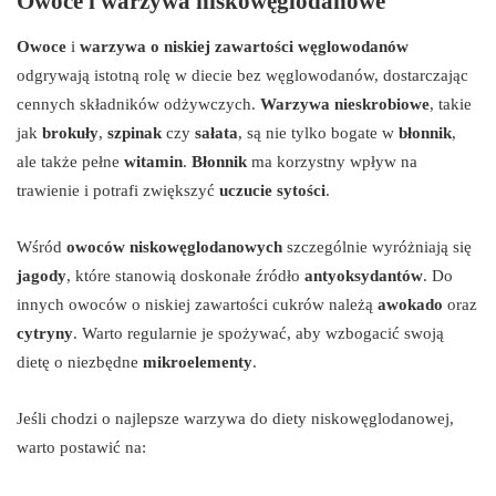
Owoce i warzywa niskowęglodanowe
Owoce
i
warzywa o niskiej zawartości węglowodanów
odgrywają istotną rolę w diecie bez węglowodanów, dostarczając
cennych składników odżywczych.
Warzywa nieskrobiowe
, takie
jak
brokuły
,
szpinak
czy
sałata
, są nie tylko bogate w
błonnik
,
ale także pełne
witamin
.
Błonnik
ma korzystny wpływ na
trawienie i potrafi zwiększyć
uczucie sytości
.
Wśród
owoców niskowęglodanowych
szczególnie wyróżniają się
jagody
, które stanowią doskonałe źródło
antyoksydantów
. Do
innych owoców o niskiej zawartości cukrów należą
awokado
oraz
cytryny
. Warto regularnie je spożywać, aby wzbogacić swoją
dietę o niezbędne
mikroelementy
.
Jeśli chodzi o najlepsze warzywa do diety niskowęglodanowej,
warto postawić na: