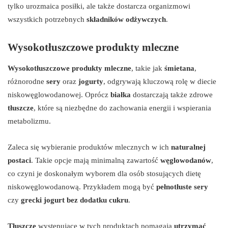
tylko urozmaica posiłki, ale także dostarcza organizmowi
wszystkich potrzebnych
składników odżywczych
.
Wysokotłuszczowe produkty mleczne
Wysokotłuszczowe produkty mleczne
, takie jak
śmietana
,
różnorodne
sery
oraz
jogurty
, odgrywają kluczową rolę w diecie
niskowęglowodanowej. Oprócz
białka
dostarczają także zdrowe
tłuszcze
, które są niezbędne do zachowania energii i wspierania
metabolizmu.
Zaleca się wybieranie produktów mlecznych w ich
naturalnej
postaci
. Takie opcje mają minimalną zawartość
węglowodanów
,
co czyni je doskonałym wyborem dla osób stosujących dietę
niskowęglowodanową. Przykładem mogą być
pełnotłuste sery
czy
grecki jogurt bez dodatku cukru
.
Tłuszcze
występujące w tych produktach pomagają
utrzymać