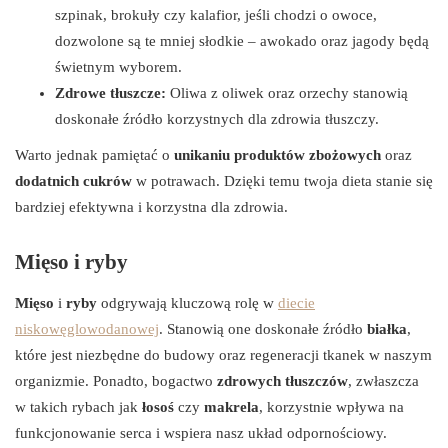
szpinak, brokuły czy kalafior, jeśli chodzi o owoce,
dozwolone są te mniej słodkie – awokado oraz jagody będą
świetnym wyborem.
Zdrowe tłuszcze:
Oliwa z oliwek oraz orzechy stanowią
doskonałe źródło korzystnych dla zdrowia tłuszczy.
Warto jednak pamiętać o
unikaniu produktów zbożowych
oraz
dodatnich cukrów
w potrawach. Dzięki temu twoja dieta stanie się
bardziej efektywna i korzystna dla zdrowia.
Mięso i ryby
Mięso
i
ryby
odgrywają kluczową rolę w
diecie
niskowęglowodanowej
. Stanowią one doskonałe źródło
białka
,
które jest niezbędne do budowy oraz regeneracji tkanek w naszym
organizmie. Ponadto, bogactwo
zdrowych tłuszczów
, zwłaszcza
w takich rybach jak
łosoś
czy
makrela
, korzystnie wpływa na
funkcjonowanie serca i wspiera nasz układ odpornościowy.