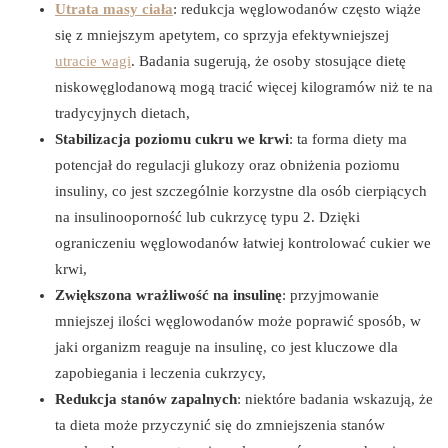
Utrata masy ciała
: redukcja węglowodanów często wiąże
się z mniejszym apetytem, co sprzyja efektywniejszej
utracie wagi
. Badania sugerują, że osoby stosujące dietę
niskowęglodanową mogą tracić więcej kilogramów niż te na
tradycyjnych dietach,
Stabilizacja poziomu cukru we krwi
: ta forma diety ma
potencjał do regulacji glukozy oraz obniżenia poziomu
insuliny, co jest szczególnie korzystne dla osób cierpiących
na insulinooporność lub cukrzycę typu 2. Dzięki
ograniczeniu węglowodanów łatwiej kontrolować cukier we
krwi,
Zwiększona wrażliwość na insulinę
: przyjmowanie
mniejszej ilości węglowodanów może poprawić sposób, w
jaki organizm reaguje na insulinę, co jest kluczowe dla
zapobiegania i leczenia cukrzycy,
Redukcja stanów zapalnych
: niektóre badania wskazują, że
ta dieta może przyczynić się do zmniejszenia stanów