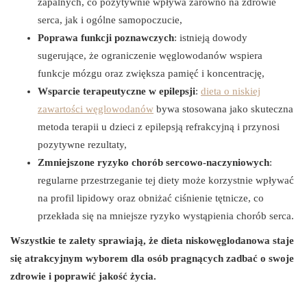
zapalnych, co pozytywnie wpływa zarówno na zdrowie
serca, jak i ogólne samopoczucie,
Poprawa funkcji poznawczych
: istnieją dowody
sugerujące, że ograniczenie węglowodanów wspiera
funkcje mózgu oraz zwiększa pamięć i koncentrację,
Wsparcie terapeutyczne w epilepsji
:
dieta o niskiej
zawartości węglowodanów
bywa stosowana jako skuteczna
metoda terapii u dzieci z epilepsją refrakcyjną i przynosi
pozytywne rezultaty,
Zmniejszone ryzyko chorób sercowo-naczyniowych
:
regularne przestrzeganie tej diety może korzystnie wpływać
na profil lipidowy oraz obniżać ciśnienie tętnicze, co
przekłada się na mniejsze ryzyko wystąpienia chorób serca.
Wszystkie te zalety sprawiają, że dieta niskowęglodanowa staje
się atrakcyjnym wyborem dla osób pragnących zadbać o swoje
zdrowie i poprawić jakość życia.