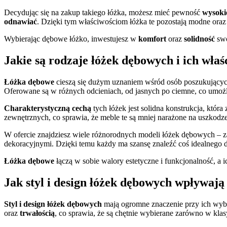
Decydując się na zakup takiego łóżka, możesz mieć pewność
wysokie
odnawiać
. Dzięki tym właściwościom łóżka te pozostają modne ora
Wybierając dębowe łóżko, inwestujesz w
komfort
oraz
solidność
swo
Jakie są rodzaje łóżek dębowych i ich właś
Łóżka dębowe
cieszą się dużym uznaniem wśród osób poszukujących 
Oferowane są w różnych odcieniach, od jasnych po ciemne, co umo
Charakterystyczną cechą
tych łóżek jest solidna konstrukcja, która
zewnętrznych, co sprawia, że meble te są mniej narażone na uszkodz
W ofercie znajdziesz wiele różnorodnych modeli łóżek dębowych – za
dekoracyjnymi. Dzięki temu każdy ma szansę znaleźć coś idealnego dla
Łóżka dębowe
łączą w sobie walory estetyczne i funkcjonalność, a 
Jak styl i design łóżek dębowych wpływaj
Styl i design łóżek dębowych
mają ogromne znaczenie przy ich wybo
oraz
trwałością
, co sprawia, że są chętnie wybierane zarówno w kla