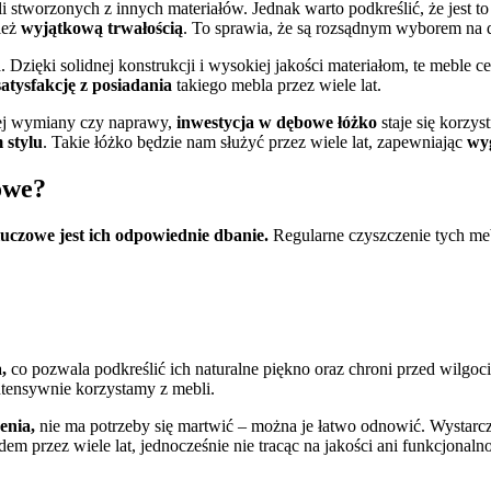
stworzonych z innych materiałów. Jednak warto podkreślić, że jest t
ież
wyjątkową trwałością
. To sprawia, że są rozsądnym wyborem na dł
zięki solidnej konstrukcji i wysokiej jakości materiałom, te meble c
satysfakcję z posiadania
takiego mebla przez wiele lat.
zej wymiany czy naprawy,
inwestycja w dębowe łóżko
staje się korzys
 stylu
. Takie łóżko będzie nam służyć przez wiele lat, zapewniając
wy
owe?
luczowe jest ich odpowiednie dbanie.
Regularne czyszczenie tych meb
,
co pozwala podkreślić ich naturalne piękno oraz chroni przed wilgo
intensywnie korzystamy z mebli.
enia,
nie ma potrzeby się martwić – można je łatwo odnowić. Wystarcz
rzez wiele lat, jednocześnie nie tracąc na jakości ani funkcjonalno