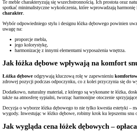
Te meble charakteryzują się wszechstronnością. Ich prostota oraz n
spotkać minimalistyczne wykończenia, które wprowadzają harmonię i 
charakter
.
Wybór odpowiedniego stylu i designu łóżka dębowego powinien uwzgl
uwagę na:
proporcje mebla,
jego kolorystykę,
harmonizację z innymi elementami wyposażenia wnętrza.
Jak łóżka dębowe wpływają na komfort sn
Łóżka dębowe
odgrywają kluczową rolę w zapewnieniu
komfortow
zdrowej pozycji podczas odpoczynku, co z kolei przyczynia się do wy
Dodatkowo, naturalny materiał, z którego są wykonane te łóżka, dosk
także na atmosferę sypialni, tworząc harmonijne otoczenie sprzyjające
Decyzja o wyborze łóżka dębowego to nie tylko kwestia estetyki – 
wygody. Inwestując w łóżko dębowe, robimy krok ku lepszemu snu 
Jak wygląda cena łóżek dębowych – opłaca