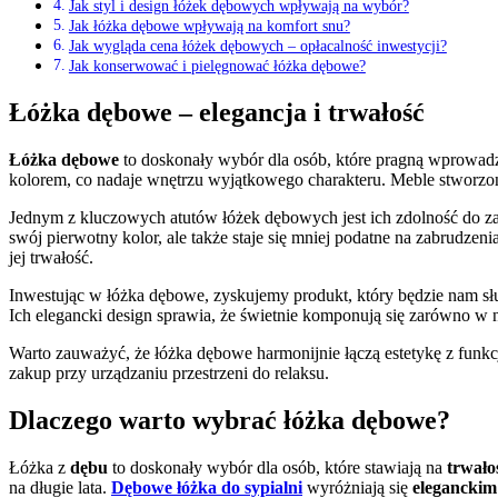
Jak styl i design łóżek dębowych wpływają na wybór?
Jak łóżka dębowe wpływają na komfort snu?
Jak wygląda cena łóżek dębowych – opłacalność inwestycji?
Jak konserwować i pielęgnować łóżka dębowe?
Łóżka dębowe – elegancja i trwałość
Łóżka dębowe
to doskonały wybór dla osób, które pragną wprowadzi
kolorem, co nadaje wnętrzu wyjątkowego charakteru. Meble stworzone z
Jednym z kluczowych atutów łóżek dębowych jest ich zdolność do za
swój pierwotny kolor, ale także staje się mniej podatne na zabrudze
jej trwałość.
Inwestując w łóżka dębowe, zyskujemy produkt, który będzie nam sł
Ich elegancki design sprawia, że świetnie komponują się zarówno w 
Warto zauważyć, że łóżka dębowe harmonijnie łączą estetykę z funkc
zakup przy urządzaniu przestrzeni do relaksu.
Dlaczego warto wybrać łóżka dębowe?
Łóżka z
dębu
to doskonały wybór dla osób, które stawiają na
trwało
na długie lata.
Dębowe łóżka do sypialni
wyróżniają się
eleganckim