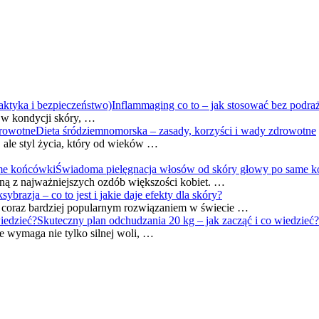
Inflammaging co to – jak stosować bez podraż
y w kondycji skóry, …
Dieta śródziemnomorska – zasady, korzyści i wady zdrowotne
 ale styl życia, który od wieków …
Świadoma pielęgnacja włosów od skóry głowy po same 
dną z najważniejszych ozdób większości kobiet. …
sybrazja – co to jest i jakie daje efekty dla skóry?
ię coraz bardziej popularnym rozwiązaniem w świecie …
Skuteczny plan odchudzania 20 kg – jak zacząć i co wiedzieć?
e wymaga nie tylko silnej woli, …