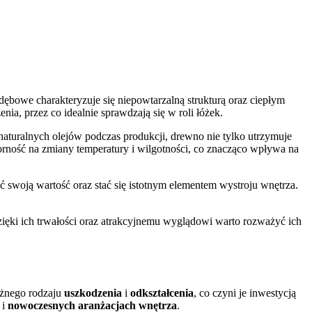
ębowe charakteryzuje się niepowtarzalną strukturą oraz ciepłym
ia, przez co idealnie sprawdzają się w roli łóżek.
aturalnych olejów podczas produkcji, drewno nie tylko utrzymuje
porność na zmiany temperatury i wilgotności, co znacząco wpływa na
 swoją wartość oraz stać się istotnym elementem wystroju wnętrza.
zięki ich trwałości oraz atrakcyjnemu wyglądowi warto rozważyć ich
óżnego rodzaju
uszkodzenia
i
odkształcenia
, co czyni je inwestycją
 i
nowoczesnych aranżacjach wnętrza
.