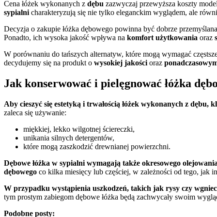
Cena łóżek wykonanych z
dębu
zazwyczaj przewyższa koszty modeli 
sypialni
charakteryzują się nie tylko eleganckim wyglądem, ale równ
Decyzja o zakupie łóżka dębowego powinna być dobrze przemyślana. D
Ponadto, ich wysoka jakość wpływa na
komfort użytkowania
oraz
W porównaniu do tańszych alternatyw, które mogą wymagać częsts
decydujemy się na produkt o
wysokiej jakości
oraz
ponadczasowym
Jak konserwować i pielęgnować łóżka dęb
Aby cieszyć się estetyką i trwałością łóżek wykonanych z dębu, k
zaleca się używanie:
miękkiej, lekko wilgotnej ściereczki,
unikania silnych detergentów,
które mogą zaszkodzić drewnianej powierzchni.
Dębowe łóżka w sypialni wymagają także okresowego olejowania
dębowego
co kilka miesięcy lub częściej, w zależności od tego, jak 
W przypadku wystąpienia uszkodzeń, takich jak rysy czy wgniec
tym prostym zabiegom dębowe łóżka będą zachwycały swoim wyglądem p
Podobne posty: