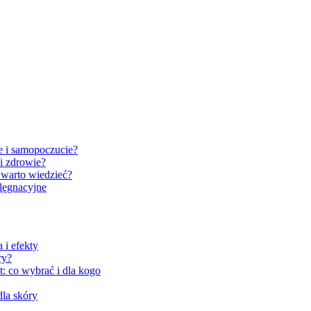
e i samopoczucie?
i zdrowie?
 warto wiedzieć?
elęgnacyjne
 i efekty
ry?
: co wybrać i dla kogo
la skóry