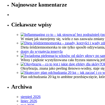
Najnowsze komentarze
Ciekawsze wpisy
W miarę jak starzejemy się, wielu z nas zauważa zmian
Dieta śródziemnomorska to nie tylko sposób odżywiania,
domy do wynajęcia teneryfa
Włosy i pięknie wystylizowana cała fryzura stanowią je
Ok
Oksybrazja, znana jako peeling tlenowo-wodny, staje s
Plan odchudzania 20 kg to ambitne przedsięwzięcie, któr
Archiwa
sierpień 2026
lipiec 2026