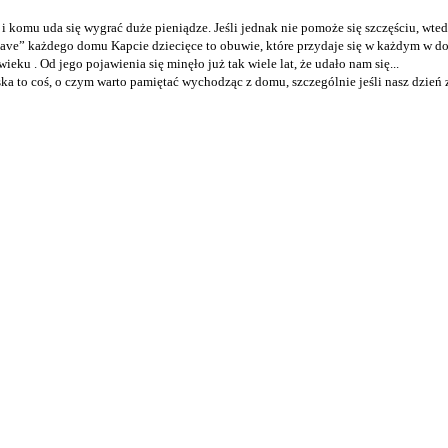
 komu uda się wygrać duże pieniądze. Jeśli jednak nie pomoże się szczęściu, wtedy
ave” każdego domu Kapcie dziecięce to obuwie, które przydaje się w każdym w dom
ieku . Od jego pojawienia się minęło już tak wiele lat, że udało nam się...
a to coś, o czym warto pamiętać wychodząc z domu, szczególnie jeśli nasz dzień z