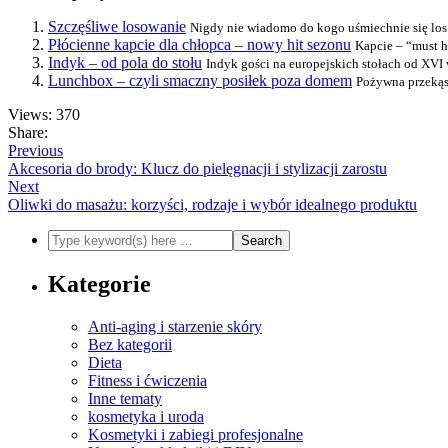
Szczęśliwe losowanie
Nigdy nie wiadomo do kogo uśmiechnie się los i
Płócienne kapcie dla chłopca – nowy hit sezonu
Kapcie – “must h
Indyk – od pola do stołu
Indyk gości na europejskich stołach od XVI w
Lunchbox – czyli smaczny posiłek poza domem
Pożywna przekąsk
Views: 370
Share:
Previous
Akcesoria do brody: Klucz do pielęgnacji i stylizacji zarostu
Next
Oliwki do masażu: korzyści, rodzaje i wybór idealnego produktu
Kategorie
Anti-aging i starzenie skóry
Bez kategorii
Dieta
Fitness i ćwiczenia
Inne tematy
kosmetyka i uroda
Kosmetyki i zabiegi profesjonalne