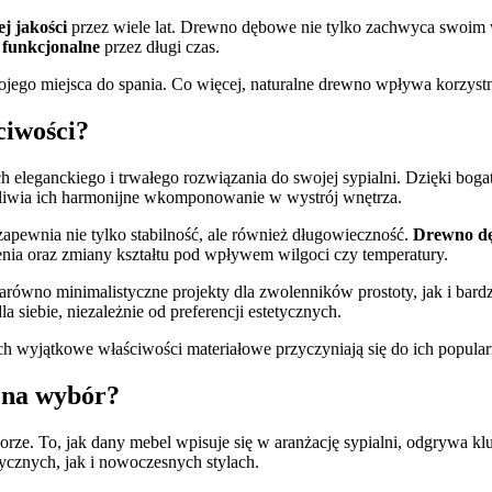
j jakości
przez wiele lat. Drewno dębowe nie tylko zachwyca swoim 
z
funkcjonalne
przez długi czas.
jego miejsca do spania. Co więcej, naturalne drewno wpływa korzystn
ciwości?
eleganckiego i trwałego rozwiązania do swojej sypialni. Dzięki boga
żliwia ich harmonijne wkomponowanie w wystrój wnętrza.
 zapewnia nie tylko stabilność, ale również długowieczność.
Drewno d
enia oraz zmiany kształtu pod wpływem wilgoci czy temperatury.
równo minimalistyczne projekty dla zwolenników prostoty, jak i bardz
 siebie, niezależnie od preferencji estetycznych.
ich wyjątkowe właściwości materiałowe przyczyniają się do ich popular
ą na wybór?
rze. To, jak dany mebel wpisuje się w aranżację sypialni, odgrywa k
sycznych, jak i nowoczesnych stylach.