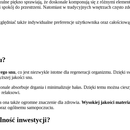
aturalne piękno sprawiają, że doskonale komponują się z różnymi ele
spokój do przestrzeni. Natomiast w tradycyjnych wnętrzach często zdo
ędniać także indywidualne preferencje użytkownika oraz całościową 
u?
ego snu
, co jest niezwykle istotne dla regeneracji organizmu. Dzięki 
ższej jakości snu.
onale absorbuje drgania i minimalizuje hałas. Dzięki temu można ciesz
 relaksowi.
ma ona także ogromne znaczenie dla zdrowia.
Wysokiej jakości materi
oraz ogólnemu samopoczuciu.
lność inwestycji?