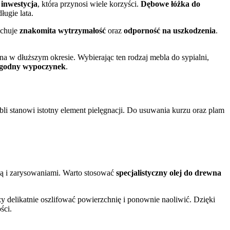
o
inwestycja
, która przynosi wiele korzyści.
Dębowe łóżka do
ugie lata.
echuje
znakomita wytrzymałość
oraz
odporność na uszkodzenia
.
tna w dłuższym okresie. Wybierając ten rodzaj mebla do sypialni,
godny wypoczynek
.
li stanowi istotny element pielęgnacji. Do usuwania kurzu oraz plam
cią i zarysowaniami. Warto stosować
specjalistyczny olej do drewna
y delikatnie oszlifować powierzchnię i ponownie naoliwić. Dzięki
ści.