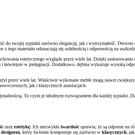
ć do swojej sypialni zarówno elegancję, jak i wytrzymałość. Drewno d
 tego materiału odznaczają się solidnością i odpornością na uszkodzen
chowania estetycznego wyglądu przez wiele lat. Dzięki zastosowaniu n
nia i łatwiejsze w pielęgnacji. Dodatkowo, dębina wykazuje wysoką od
użył przez wiele lat. Właściwie wykonane meble mogą nawet zwiększyć
nowoczesnych, jak i klasycznych aranżacjach.
jonalnością. To czyni je idealnym rozwiązaniem dla każdej sypialni. D
ść
oraz
estetykę
. Ich niezwykła
twardość
sprawia, że są odporne na r
 designem
, który świetnie komponuje się zarówno w
klasycznych
, jak