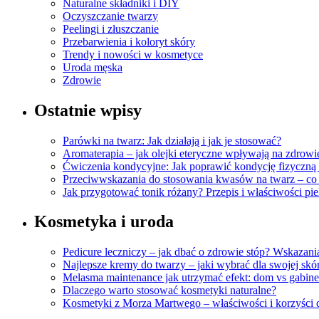
Naturalne składniki i DIY
Oczyszczanie twarzy
Peelingi i złuszczanie
Przebarwienia i koloryt skóry
Trendy i nowości w kosmetyce
Uroda męska
Zdrowie
Ostatnie wpisy
Parówki na twarz: Jak działają i jak je stosować?
Aromaterapia – jak olejki eteryczne wpływają na zdrowi
Ćwiczenia kondycyjne: Jak poprawić kondycję fizyczną 
Przeciwwskazania do stosowania kwasów na twarz – co
Jak przygotować tonik różany? Przepis i właściwości pi
Kosmetyka i uroda
Pedicure leczniczy – jak dbać o zdrowie stóp? Wskazania
Najlepsze kremy do twarzy – jaki wybrać dla swojej skó
Melasma maintenance jak utrzymać efekt: dom vs gabinet
Dlaczego warto stosować kosmetyki naturalne?
Kosmetyki z Morza Martwego – właściwości i korzyści d