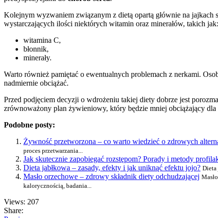
Kolejnym wyzwaniem związanym z dietą opartą głównie na jajkach s
wystarczających ilości niektórych witamin oraz minerałów, takich jak
witamina C,
błonnik,
minerały.
Warto również pamiętać o ewentualnych problemach z nerkami. Oso
nadmiernie obciążać.
Przed podjęciem decyzji o wdrożeniu takiej diety dobrze jest porozm
zrównoważony plan żywieniowy, który będzie mniej obciążający dla
Podobne posty:
Żywność przetworzona – co warto wiedzieć o zdrowych alter
proces przetwarzania...
Jak skutecznie zapobiegać rozstępom? Porady i metody profila
Dieta jabłkowa – zasady, efekty i jak uniknąć efektu jojo?
Dieta
Masło orzechowe – zdrowy składnik diety odchudzającej
Masło
kalorycznością, badania...
Views: 207
Share: