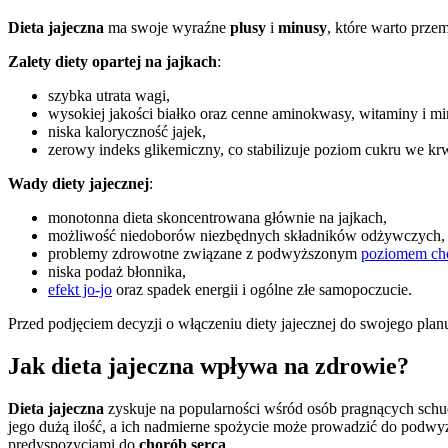
Dieta jajeczna
ma swoje wyraźne
plusy
i
minusy
, które warto prze
Zalety diety opartej na jajkach
:
szybka utrata wagi,
wysokiej jakości białko oraz cenne aminokwasy, witaminy i mi
niska kaloryczność jajek,
zerowy indeks glikemiczny, co stabilizuje poziom cukru we krw
Wady diety jajecznej
:
monotonna dieta skoncentrowana głównie na jajkach,
możliwość niedoborów niezbędnych składników odżywczych,
problemy zdrowotne związane z podwyższonym
poziomem cho
niska podaż błonnika,
efekt jo-jo
oraz spadek energii i ogólne złe samopoczucie.
Przed podjęciem decyzji o włączeniu diety jajecznej do swojego pla
Jak dieta jajeczna wpływa na zdrowie?
Dieta jajeczna
zyskuje na popularności wśród osób pragnących schu
jego dużą ilość, a ich nadmierne spożycie może prowadzić do podwyżs
predyspozycjami do
chorób serca
.