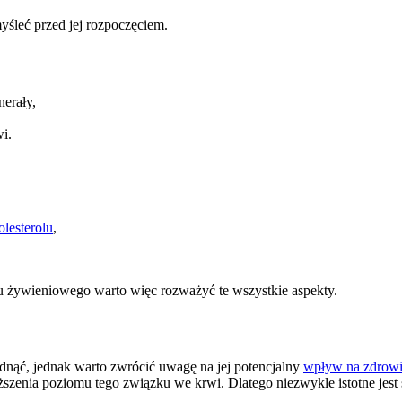
myśleć przed jej rozpoczęciem.
nerały,
i.
lesterolu
,
nu żywieniowego warto więc rozważyć te wszystkie aspekty.
dnąć, jednak warto zwrócić uwagę na jej potencjalny
wpływ na zdrow
zenia poziomu tego związku we krwi. Dlatego niezwykle istotne jest ś