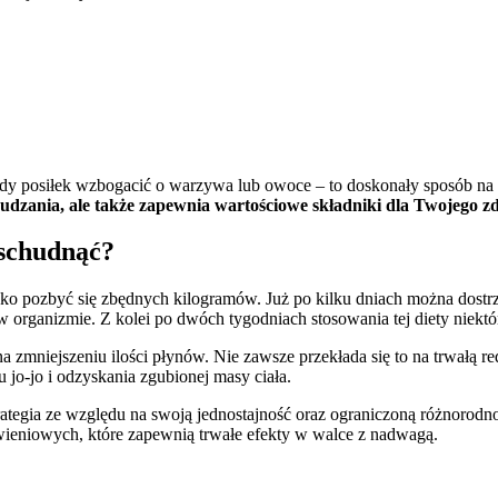
dy posiłek wzbogacić o warzywa lub owoce – to doskonały sposób na 
hudzania, ale także zapewnia wartościowe składniki dla Twojego z
a schudnąć?
ko pozbyć się zbędnych kilogramów. Już po kilku dniach można dostrzec
w organizmie. Z kolei po dwóch tygodniach stosowania tej diety niektó
a zmniejszeniu ilości płynów. Nie zawsze przekłada się to na trwałą r
jo-jo i odzyskania zgubionej masy ciała.
ategia ze względu na swoją jednostajność oraz ograniczoną różnorod
eniowych, które zapewnią trwałe efekty w walce z nadwagą.