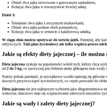
Obiad: dwa jajka serwowane z gotowanym szpinakiem,
Kolacja: dwa jajka w towarzystwie świeżej sałaty.
Dzień 3:
Śniadanie: dwa jajka z soczystymi truskawkami,
Obiad: dwa jajka podane obok pomarańczy,
Kolacja: dwa jajka w zestawie z kalafiorową sałatką.
W ciągu dnia możesz spożywać do sześciu jajek.
Pamiętaj, aby każ
odżywczych.
Taki plan żywieniowy nie tylko wspiera proces odc
Jakie są efekty diety jajecznej – ile możn
Dieta jajeczna
zyskuje na popularności wśród tych, którzy chcą szyb
od
2 do 5 kg
, co zazwyczaj jest efektem utraty glikogenu oraz wody 
Należy jednak pamiętać, że początkowe wyniki opierają się głównie n
dawnych przyzwyczajeń żywieniowych, co często prowadzi do efektu 
Dieta jajeczna
nie jest najlepszym wyborem jako długoterminowa str
widoczne, kluczowe staje się wypracowanie zdrowych nawyków żywi
Jakie są wady i zalety diety jajecznej?