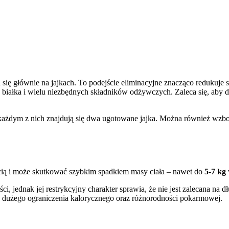
 się głównie na jajkach. To podejście eliminacyjne znacząco redukuje
 białka i wielu niezbędnych składników odżywczych. Zaleca się, aby 
w każdym z nich znajdują się dwa ugotowane jajka. Można również wzbog
cią i może skutkować szybkim spadkiem masy ciała – nawet do
5-7 kg
ci, jednak jej restrykcyjny charakter sprawia, że nie jest zalecana na
 dużego ograniczenia kalorycznego oraz różnorodności pokarmowej.