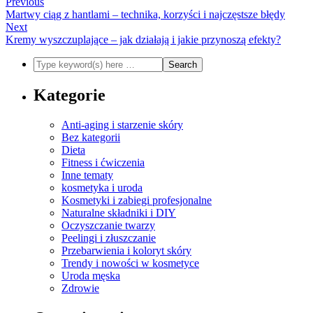
Previous
Martwy ciąg z hantlami – technika, korzyści i najczęstsze błędy
Next
Kremy wyszczuplające – jak działają i jakie przynoszą efekty?
Kategorie
Anti-aging i starzenie skóry
Bez kategorii
Dieta
Fitness i ćwiczenia
Inne tematy
kosmetyka i uroda
Kosmetyki i zabiegi profesjonalne
Naturalne składniki i DIY
Oczyszczanie twarzy
Peelingi i złuszczanie
Przebarwienia i koloryt skóry
Trendy i nowości w kosmetyce
Uroda męska
Zdrowie