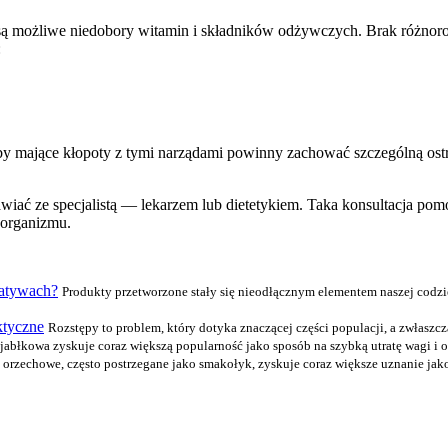
ą możliwe niedobory witamin i składników odżywczych. Brak różnoro
:
by mające kłopoty z tymi narządami powinny zachować szczególną ost
awiać ze specjalistą — lekarzem lub dietetykiem. Taka konsultacja po
 organizmu.
natywach?
Produkty przetworzone stały się nieodłącznym elementem naszej codzie
ktyczne
Rozstępy to problem, który dotyka znaczącej części populacji, a zwłaszcz
 jabłkowa zyskuje coraz większą popularność jako sposób na szybką utratę wagi i o
 orzechowe, często postrzegane jako smakołyk, zyskuje coraz większe uznanie ja