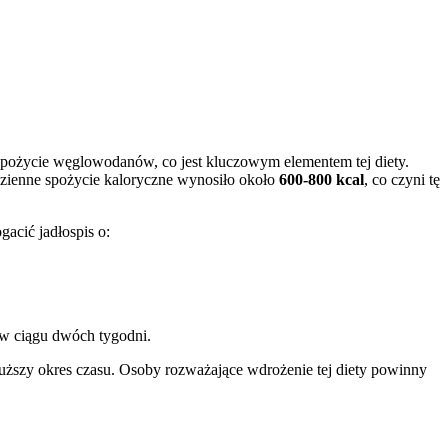
 spożycie węglowodanów, co jest kluczowym elementem tej diety.
dzienne spożycie kaloryczne wynosiło około
600-800 kcal
, co czyni tę
acić jadłospis o:
w ciągu dwóch tygodni.
 dłuższy okres czasu. Osoby rozważające wdrożenie tej diety powinny