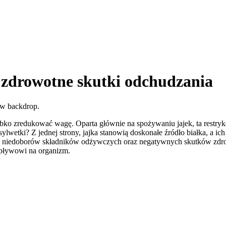
 i zdrowotne skutki odchudzania
zybko zredukować wagę. Oparta głównie na spożywaniu jajek, ta restry
ylwetki? Z jednej strony, jajka stanowią doskonałe źródło białka, a i
yzyko niedoborów składników odżywczych oraz negatywnych skutków zd
 wpływowi na organizm.