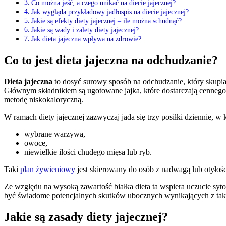
Co można jeść, a czego unikać na diecie jajecznej?
Jak wygląda przykładowy jadłospis na diecie jajecznej?
Jakie są efekty diety jajecznej – ile można schudnąć?
Jakie są wady i zalety diety jajecznej?
Jak dieta jajeczna wpływa na zdrowie?
Co to jest dieta jajeczna na odchudzanie?
Dieta jajeczna
to dosyć surowy sposób na odchudzanie, który skupia
Głównym składnikiem są ugotowane jajka, które dostarczają cennego
metodę niskokaloryczną.
W ramach diety jajecznej zazwyczaj jada się trzy posiłki dziennie, 
wybrane warzywa,
owoce,
niewielkie ilości chudego mięsa lub ryb.
Taki
plan żywieniowy
jest skierowany do osób z nadwagą lub otyłoś
Ze względu na wysoką zawartość białka dieta ta wspiera uczucie sytoś
być świadome potencjalnych skutków ubocznych wynikających z tak
Jakie są zasady diety jajecznej?