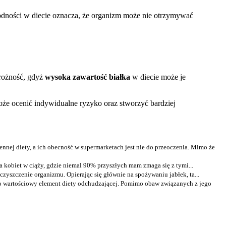
dności w diecie oznacza, że organizm może nie otrzymywać
rożność, gdyż
wysoka zawartość białka
w diecie może je
może ocenić indywidualne ryzyko oraz stworzyć bardziej
nnej diety, a ich obecność w supermarketach jest nie do przeoczenia. Mimo że
a kobiet w ciąży, gdzie niemal 90% przyszłych mam zmaga się z tymi...
czyszczenie organizmu. Opierając się głównie na spożywaniu jabłek, ta...
ko wartościowy element diety odchudzającej. Pomimo obaw związanych z jego