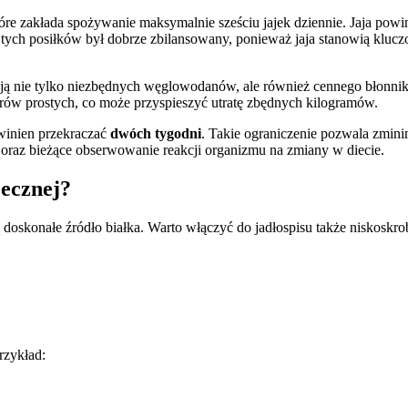
które zakłada spożywanie maksymalnie sześciu jajek dziennie. Jaja p
z tych posiłków był dobrze zbilansowany, ponieważ jaja stanowią kluc
zają nie tylko niezbędnych węglowodanów, ale również cennego błonnik
rów prostych, co może przyspieszyć utratę zbędnych kilogramów.
owinien przekraczać
dwóch tygodni
. Takie ograniczenie pozwala zmi
y oraz bieżące obserwowanie reakcji organizmu na zmiany w diecie.
jecznej?
ą doskonałe źródło białka. Warto włączyć do jadłospisu także niskoskr
rzykład: