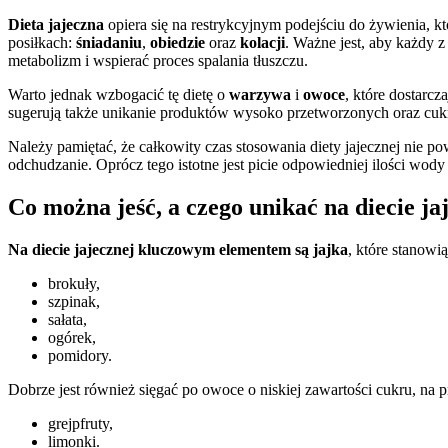
Dieta jajeczna
opiera się na restrykcyjnym podejściu do żywienia, 
posiłkach:
śniadaniu
,
obiedzie
oraz
kolacji
. Ważne jest, aby każdy 
metabolizm i wspierać proces spalania tłuszczu.
Warto jednak wzbogacić tę dietę o
warzywa
i
owoce
, które dostarc
sugerują także unikanie produktów wysoko przetworzonych oraz cuk
Należy pamiętać, że całkowity czas stosowania diety jajecznej nie p
odchudzanie. Oprócz tego istotne jest picie odpowiedniej ilości wod
Co można jeść, a czego unikać na diecie ja
Na diecie jajecznej kluczowym elementem są jajka
, które stanowi
brokuły,
szpinak,
sałata,
ogórek,
pomidory.
Dobrze jest również sięgać po owoce o niskiej zawartości cukru, na p
grejpfruty,
limonki.