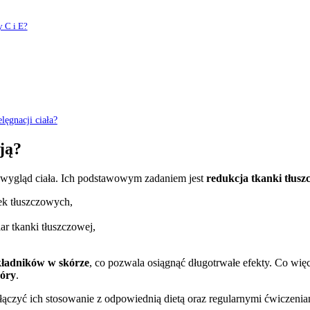
y C i E?
ęgnacji ciała?
ją?
 wygląd ciała. Ich podstawowym zadaniem jest
redukcja tkanki tłusz
rek tłuszczowych,
ar tkanki tłuszczowej,
składników w skórze
, co pozwala osiągnąć długotrwałe efekty. Co wię
kóry
.
ę łączyć ich stosowanie z odpowiednią dietą oraz regularnymi ćwiczenia