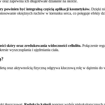
oraz zapewnia ich długotrwałe działanie na skórze.
y powinien być integralną częścią aplikacji kosmetyków.
Dzięki ni
stosowanie okrężnych ruchów w kierunku serca, co potęguje efekty dzi
ości skóry oraz zredukowania widoczności cellulitu.
Połączenie reg
esie wyszczuplania i ujędrniania ciała.
ą?
etą oraz aktywnością fizyczną odgrywa kluczową rolę w dążeniu do wym
nki tłuszczowej.
Redukcja kalorii
poprzez wybór niskokalorycznych p