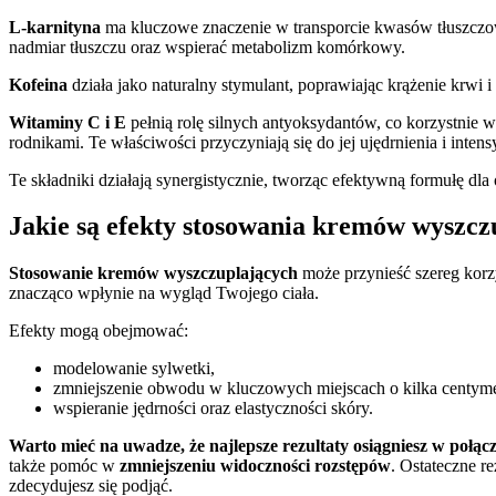
L-karnityna
ma kluczowe znaczenie w transporcie kwasów tłuszczowy
nadmiar tłuszczu oraz wspierać metabolizm komórkowy.
Kofeina
działa jako naturalny stymulant, poprawiając krążenie krwi 
Witaminy C i E
pełnią rolę silnych antyoksydantów, co korzystnie 
rodnikami. Te właściwości przyczyniają się do jej ujędrnienia i inte
Te składniki działają synergistycznie, tworząc efektywną formułę d
Jakie są efekty stosowania kremów wyszcz
Stosowanie kremów wyszczuplających
może przynieść szereg korz
znacząco wpłynie na wygląd Twojego ciała.
Efekty mogą obejmować:
modelowanie sylwetki,
zmniejszenie obwodu w kluczowych miejscach o kilka centym
wspieranie jędrności oraz elastyczności skóry.
Warto mieć na uwadze, że najlepsze rezultaty osiągniesz w połącz
także pomóc w
zmniejszeniu widoczności rozstępów
. Ostateczne r
zdecydujesz się podjąć.