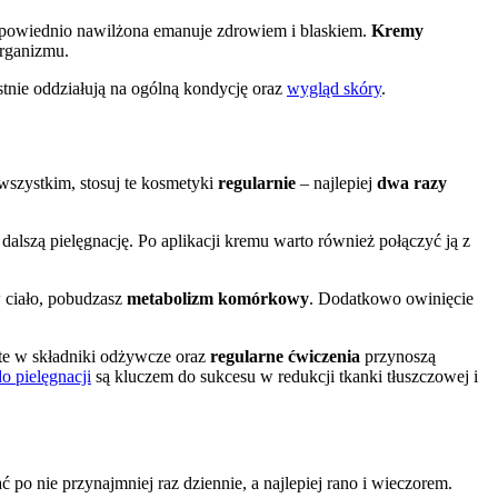
dpowiednio nawilżona emanuje zdrowiem i blaskiem.
Kremy
organizmu.
stnie oddziałują na ogólną kondycję oraz
wygląd skóry
.
wszystkim, stosuj te kosmetyki
regularnie
– najlepiej
dwa razy
alszą pielęgnację. Po aplikacji kremu warto również połączyć ją z
w ciało, pobudzasz
metabolizm komórkowy
. Dodatkowo owinięcie
ate w składniki odżywcze oraz
regularne ćwiczenia
przynoszą
do pielęgnacji
są kluczem do sukcesu w redukcji tkanki tłuszczowej i
ć po nie przynajmniej raz dziennie, a najlepiej rano i wieczorem.