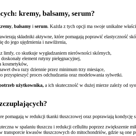
ących: kremy, balsamy, serum?
kremy
,
balsamy
i
serum
. Każda z tych opcji ma swoje unikalne właśc
zawierają składniki aktywne, które pomagają poprawić elastyczność sk
ę do jego ujędrnienia i nawilżenia,
az limfy, co skutkuje wygładzaniem nierówności skórnych,
 doskonały element rutyny pielęgnacyjnej,
ma kosmetyków,
 nawet dwa razy dziennie przez minimum trzy miesiące,
co przyspieszyć proces odchudzania oraz modelowania sylwetki.
potrzeb użytkownika,
a ich skuteczność w dużej mierze zależy od syst
szczuplających?
e pomagają w redukcji tkanki tłuszczowej oraz poprawiają kondycję sk
teczna w spalaniu tłuszczu i redukcji cellulitu poprzez zwiększenie mi
transporcie kwasów tłuszczowych do mitochondriów, gdzie są one prz