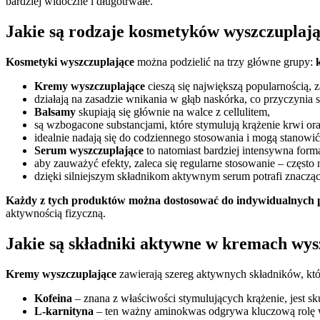
bardziej widoczne i długotrwałe.
Jakie są rodzaje kosmetyków wyszczuplaj
Kosmetyki wyszczuplające
można podzielić na trzy główne grupy:
Kremy wyszczuplające
cieszą się największą popularnością, 
działają na zasadzie wnikania w głąb naskórka, co przyczynia si
Balsamy
skupiają się głównie na walce z cellulitem,
są wzbogacone substancjami, które stymulują krążenie krwi or
idealnie nadają się do codziennego stosowania i mogą stanowić
Serum wyszczuplające
to natomiast bardziej intensywna for
aby zauważyć efekty, zaleca się regularne stosowanie – często
dzięki silniejszym składnikom aktywnym serum potrafi znaczą
Każdy z tych produktów można dostosować do indywidualnych 
aktywnością fizyczną.
Jakie są składniki aktywne w kremach wy
Kremy wyszczuplające
zawierają szereg aktywnych składników, któr
Kofeina
– znana z właściwości stymulujących krążenie, jest sku
L-karnityna
– ten ważny aminokwas odgrywa kluczową rolę w 