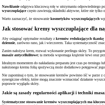
Nawilżanie
odgrywa kluczową rolę w utrzymaniu odpowiedniego poz
wyszczuplające
często zawierają składniki aktywne, które nie tylko 
Warto zaznaczyć, że stosowanie
kosmetyków wyszczuplających
wpł
Jak stosować kremy wyszczuplające dla na
Aby osiągnąć optymalne rezultaty z
kremów redukujących tkankę 
dziennie
, zarówno rano, jak i wieczorem. Taka systematyczność zn
Zanim nałożysz krem, rozważ wykonanie peelingu skóry. To przygotowa
masaże antycellulitowe
; ta metoda wspomaga krążenie krwi oraz przy
Idealnym momentem do nakładania preparatu jest czas po treningu l
nałożonego kremu folią spożywczą może dodatkowo potęgować jego 
Nie zapominaj o tym, że stosowanie kremów powinno iść w parze z
synergiczne efekty, które mogą znacznie wzmacniać działanie wysz
poprawie wyglądu skóry.
Jakie są zasady regularności aplikacji i techniki mas
Systematyczne stosowanie kremów wyszczuplających ma kluczow