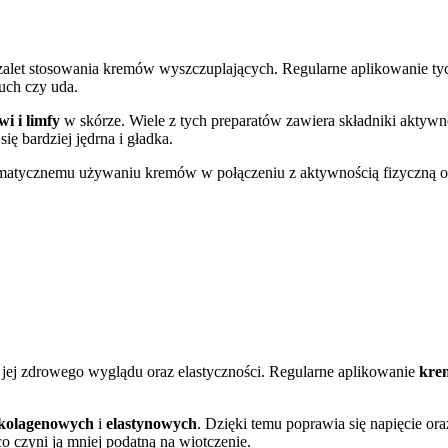
zalet stosowania kremów wyszczuplających. Regularne aplikowanie ty
uch czy uda.
i i limfy
w skórze. Wiele z tych preparatów zawiera składniki aktywne
ę bardziej jędrna i gładka.
ystematycznemu używaniu kremów w połączeniu z aktywnością fizyczną 
jej zdrowego wyglądu oraz elastyczności. Regularne aplikowanie
kre
kolagenowych
i
elastynowych
. Dzięki temu poprawia się napięcie oraz 
 co czyni ją mniej podatną na wiotczenie.