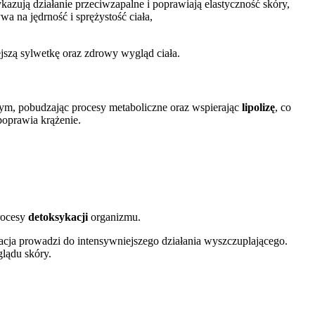
kazują działanie przeciwzapalne i poprawiają elastyczność skóry,
wa na jędrność i sprężystość ciała,
jszą sylwetkę oraz zdrowy wygląd ciała.
ym, pobudzając procesy metaboliczne oraz wspierając
lipolizę
, co
 poprawia krążenie.
procesy
detoksykacji
organizmu.
inacja prowadzi do intensywniejszego działania wyszczuplającego.
lądu skóry.