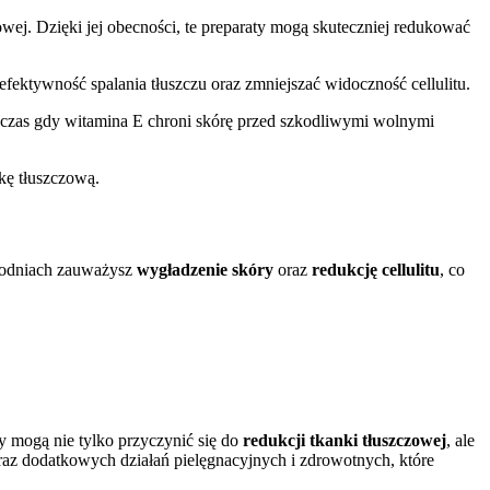
ej. Dzięki jej obecności, te preparaty mogą skuteczniej redukować
fektywność spalania tłuszczu oraz zmniejszać widoczność cellulitu.
dczas gdy witamina E chroni skórę przed szkodliwymi wolnymi
kę tłuszczową.
ygodniach zauważysz
wygładzenie skóry
oraz
redukcję cellulitu
, co
y mogą nie tylko przyczynić się do
redukcji tkanki tłuszczowej
, ale
raz dodatkowych działań pielęgnacyjnych i zdrowotnych, które