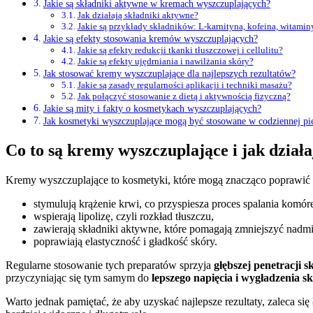
Jakie są składniki aktywne w kremach wyszczuplających?
Jak działają składniki aktywne?
Jakie są przykłady składników: L-karnityna, kofeina, witamin
Jakie są efekty stosowania kremów wyszczuplających?
Jakie są efekty redukcji tkanki tłuszczowej i cellulitu?
Jakie są efekty ujędrniania i nawilżania skóry?
Jak stosować kremy wyszczuplające dla najlepszych rezultatów?
Jakie są zasady regularności aplikacji i techniki masażu?
Jak połączyć stosowanie z dietą i aktywnością fizyczną?
Jakie są mity i fakty o kosmetykach wyszczuplających?
Jak kosmetyki wyszczuplające mogą być stosowane w codziennej piel
Co to są kremy wyszczuplające i jak działa
Kremy wyszczuplające to kosmetyki, które mogą znacząco poprawić
stymulują krążenie krwi, co przyspiesza proces spalania komó
wspierają lipolizę, czyli rozkład tłuszczu,
zawierają składniki aktywne, które pomagają zmniejszyć nadmi
poprawiają elastyczność i gładkość skóry.
Regularne stosowanie tych preparatów sprzyja
głębszej penetracji 
przyczyniając się tym samym do
lepszego napięcia i wygładzenia s
Warto jednak pamiętać, że aby uzyskać najlepsze rezultaty, zaleca si