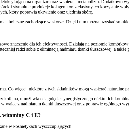
ają detoksykująco na organizm oraz wspierają metabolizm. Dodatkowo wy
mórek i stymuluje produkcję kolagenu oraz elastyny, co korzystnie wpły
ych, który poprawia ukrwienie oraz ujędrnia skórę.
y metaboliczne zachodzące w skórze. Dzięki nim można uzyskać smukle
owe znaczenie dla ich efektywności. Działają na poziomie komórkow
teczniej radzi sobie z eliminacją nadmiaru tkanki tłuszczowej, a także
jędrna. Co więcej, niektóre z tych składników mogą wspierać naturalne 
 czy kofeina, umożliwia osiągnięcie synergistycznego efektu. Ich komb
 w walce z nadmiarem tkanki tłuszczowej oraz poprawie ogólnego wyg
, witaminy C i E?
tykane w kosmetykach wyszczuplających.