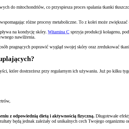
ch do mitochondriów, co przyspiesza proces spalania tkanki tłuszczow
i wspomagając różne procesy metaboliczne. To z kolei może zwiększać e
wpływa na kondycję skóry.
Witamina C
sprzyja produkcji kolagenu, po
nsywnego nawilżenia.
la osób pragnących poprawić wygląd swojej skóry oraz zredukować tkan
uplających?
yści, które dostrzeżesz przy regularnym ich używaniu. Już po kilku t
etrów,
eniu z odpowiednią dietą i aktywnością fizyczną.
Długotrwałe efekt
ezultaty będą jednak zależały od unikalnych cech Twojego organizmu o