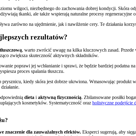
iomu wilgoci, niezbędnego do zachowania dobrej kondycji. Skóra o
odżywiają tkanki, ale także wspierają naturalne procesy regeneracyjne 
ywa zarówno na ujędrnienie, jak i nawilżenie cery. Te działania korzy
jlepszych rezultatów?
tłuszczową
, warto zwrócić uwagę na kilka kluczowych zasad. Przede 
acząco zwiększa skuteczność aktywnych składników.
nie poprawi jej wchłanianie i sprawi, że będzie bardziej podatna na d
spiesza proces spalania tłuszczu.
ub prysznicu, kiedy skóra jest dobrze ukrwiona. Wmasowując produkt 
działanie.
 odpowiednią
dieta
i
aktywną fizycznością
. Zbilansowane posiłki bog
czuplających kosmetyków. Systematyczność oraz
holistyczne podejście 
ażu?
e znaczenie dla zauważalnych efektów.
Eksperci sugerują, aby sięga