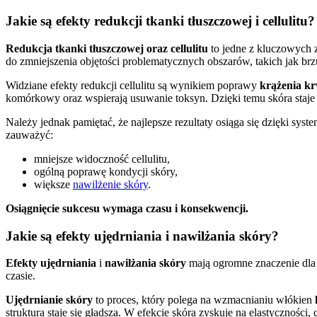
Jakie są efekty redukcji tkanki tłuszczowej i cellulitu?
Redukcja tkanki tłuszczowej oraz cellulitu
to jedne z kluczowych 
do zmniejszenia objętości problematycznych obszarów, takich jak brz
Widziane efekty redukcji cellulitu są wynikiem poprawy
krążenia krw
komórkowy oraz wspierają usuwanie toksyn. Dzięki temu skóra staje si
Należy jednak pamiętać, że najlepsze rezultaty osiąga się dzięki s
zauważyć:
mniejsze widoczność cellulitu,
ogólną poprawę kondycji skóry,
większe
nawilżenie skóry
.
Osiągnięcie sukcesu wymaga czasu i konsekwencji.
Jakie są efekty ujędrniania i nawilżania skóry?
Efekty ujędrniania
i
nawilżania skóry
mają ogromne znaczenie dla 
czasie.
Ujędrnianie skóry
to proces, który polega na wzmacnianiu włókien
struktura staje się gładsza. W efekcie skóra zyskuje na elastyczności,