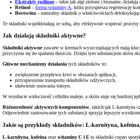
Ekstrakty roślinne
– takie jak algi zielone i brunatne, dział
Retinol
–
forma witaminy A
, która przyspiesza regenerację ko
Borowina
– naturalny składnik o właściwościach detoksykując
Te składniki współdziałają ze sobą, aby efektywnie wspierać proces
Jak działają składniki aktywne?
Składniki aktywne
zawarte w kremach wyszczuplających mają klucz
przyczynia się do spalania tłuszczu. Dzięki tym substancjom skóra sku
Główne mechanizmy działania
tych składników to:
zwiększenie przepływu krwi w obszarach aplikacji,
przyspieszenie transportu składników odżywczych,
ułatwienie usuwania toksyn.
W rezultacie widoczność cellulitu maleje, a skóra staje się bardziej 
Różnorodność aktywnych komponentów
, takich jak L-karnityna
Odpowiednie zastosowanie tych substancji sprzyja lepszym wynikom
Jakie są przykłady składników: L-karnityna, kofeina
L-karnityna
,
kofeina
oraz
witaminy C i E
to składniki często spo