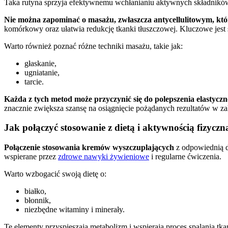
Taka rutyna sprzyja efektywnemu wchłanianiu aktywnych składników 
Nie można zapominać o masażu, zwłaszcza antycellulitowym, któr
komórkowy oraz ułatwia redukcję tkanki tłuszczowej. Kluczowe jest 
Warto również poznać różne techniki masażu, takie jak:
głaskanie,
ugniatanie,
tarcie.
Każda z tych metod może przyczynić się do polepszenia elastyczn
znacznie zwiększa szansę na osiągnięcie pożądanych rezultatów w zakr
Jak połączyć stosowanie z dietą i aktywnością fizyczn
Połączenie stosowania kremów wyszczuplających
z odpowiednią di
wspierane przez
zdrowe nawyki żywieniowe
i regularne ćwiczenia.
Warto wzbogacić swoją dietę o:
białko,
błonnik,
niezbędne witaminy i minerały.
Te elementy przyspieszają metabolizm i wspierają proces spalania tka