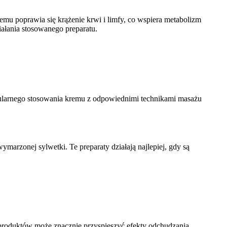
emu poprawia się krążenie krwi i limfy, co wspiera metabolizm
ałania stosowanego preparatu.
ularnego stosowania kremu z odpowiednimi technikami masażu
arzonej sylwetki. Te preparaty działają najlepiej, gdy są
roduktów może znacznie przyspieszyć efekty odchudzania.