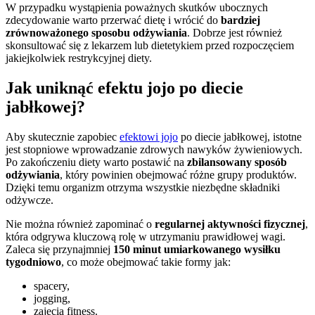
W przypadku wystąpienia poważnych skutków ubocznych
zdecydowanie warto przerwać dietę i wrócić do
bardziej
zrównoważonego sposobu odżywiania
. Dobrze jest również
skonsultować się z lekarzem lub dietetykiem przed rozpoczęciem
jakiejkolwiek restrykcyjnej diety.
Jak uniknąć efektu jojo po diecie
jabłkowej?
Aby skutecznie zapobiec
efektowi jojo
po diecie jabłkowej, istotne
jest stopniowe wprowadzanie zdrowych nawyków żywieniowych.
Po zakończeniu diety warto postawić na
zbilansowany sposób
odżywiania
, który powinien obejmować różne grupy produktów.
Dzięki temu organizm otrzyma wszystkie niezbędne składniki
odżywcze.
Nie można również zapominać o
regularnej aktywności fizycznej
,
która odgrywa kluczową rolę w utrzymaniu prawidłowej wagi.
Zaleca się przynajmniej
150 minut umiarkowanego wysiłku
tygodniowo
, co może obejmować takie formy jak:
spacery,
jogging,
zajęcia fitness.