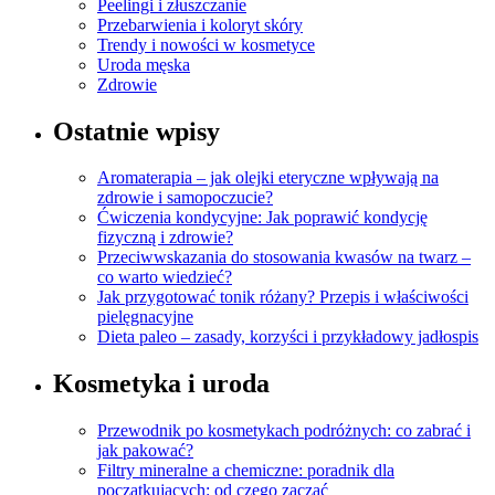
Peelingi i złuszczanie
Przebarwienia i koloryt skóry
Trendy i nowości w kosmetyce
Uroda męska
Zdrowie
Ostatnie wpisy
Aromaterapia – jak olejki eteryczne wpływają na
zdrowie i samopoczucie?
Ćwiczenia kondycyjne: Jak poprawić kondycję
fizyczną i zdrowie?
Przeciwwskazania do stosowania kwasów na twarz –
co warto wiedzieć?
Jak przygotować tonik różany? Przepis i właściwości
pielęgnacyjne
Dieta paleo – zasady, korzyści i przykładowy jadłospis
Kosmetyka i uroda
Przewodnik po kosmetykach podróżnych: co zabrać i
jak pakować?
Filtry mineralne a chemiczne: poradnik dla
początkujących: od czego zacząć