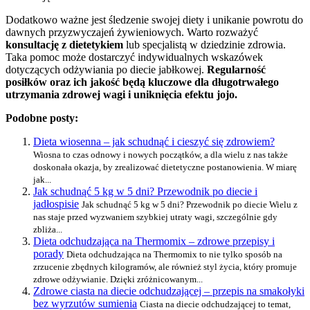
Dodatkowo ważne jest śledzenie swojej diety i unikanie powrotu do
dawnych przyzwyczajeń żywieniowych. Warto rozważyć
konsultację z dietetykiem
lub specjalistą w dziedzinie zdrowia.
Taka pomoc może dostarczyć indywidualnych wskazówek
dotyczących odżywiania po diecie jabłkowej.
Regularność
posiłków oraz ich jakość będą kluczowe dla długotrwałego
utrzymania zdrowej wagi i uniknięcia efektu jojo.
Podobne posty:
Dieta wiosenna – jak schudnąć i cieszyć się zdrowiem?
Wiosna to czas odnowy i nowych początków, a dla wielu z nas także
doskonała okazja, by zrealizować dietetyczne postanowienia. W miarę
jak...
Jak schudnąć 5 kg w 5 dni? Przewodnik po diecie i
jadłospisie
Jak schudnąć 5 kg w 5 dni? Przewodnik po diecie Wielu z
nas staje przed wyzwaniem szybkiej utraty wagi, szczególnie gdy
zbliża...
Dieta odchudzająca na Thermomix – zdrowe przepisy i
porady
Dieta odchudzająca na Thermomix to nie tylko sposób na
zrzucenie zbędnych kilogramów, ale również styl życia, który promuje
zdrowe odżywianie. Dzięki zróżnicowanym...
Zdrowe ciasta na diecie odchudzającej – przepis na smakołyki
bez wyrzutów sumienia
Ciasta na diecie odchudzającej to temat,