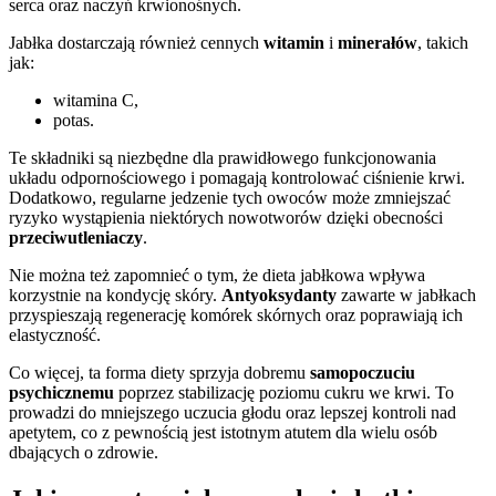
serca oraz naczyń krwionośnych.
Jabłka dostarczają również cennych
witamin
i
minerałów
, takich
jak:
witamina C,
potas.
Te składniki są niezbędne dla prawidłowego funkcjonowania
układu odpornościowego i pomagają kontrolować ciśnienie krwi.
Dodatkowo, regularne jedzenie tych owoców może zmniejszać
ryzyko wystąpienia niektórych nowotworów dzięki obecności
przeciwutleniaczy
.
Nie można też zapomnieć o tym, że dieta jabłkowa wpływa
korzystnie na kondycję skóry.
Antyoksydanty
zawarte w jabłkach
przyspieszają regenerację komórek skórnych oraz poprawiają ich
elastyczność.
Co więcej, ta forma diety sprzyja dobremu
samopoczuciu
psychicznemu
poprzez stabilizację poziomu cukru we krwi. To
prowadzi do mniejszego uczucia głodu oraz lepszej kontroli nad
apetytem, co z pewnością jest istotnym atutem dla wielu osób
dbających o zdrowie.