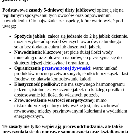
Podstawowe zasady 5-dniowej diety jabłkowej
opierają się na
regularnym spożywaniu tych owoców oraz odpowiednim
nawodnieniu. Oto najważniejsze aspekty, które warto wziąć pod
uwagę:
Spożycie jabłek
: zaleca się jedzenie do 2 kg jabłek dziennie,
można wybierać spośród świeżych owoców, naturalnego
soku bez dodatku cukru lub duszonych jabłek,
Nawodnienie
: kluczowe jest picie dużej ilości wody
mineralnej oraz ziołowych naparów, co przyczynia się do
skuteczniejszej detoksykacji organizmu,
Ograniczenie
przetworzonej żywności
: warto unikać
produktów mocno przetworzonych, słodkich przekąsek i fast
foodów, co ułatwia kontrolowanie kalorii,
Elastyczność posiłków
: nie ma sztywnego harmonogramu
jedzenia; istotne jest włączenie jabłek do każdego posiłku i
dostosowanie ich ilości do własnych potrzeb,
Zrównoważenie wartości energetycznej
: mimo
niskokalorycznej natury diety ważne jest, aby zachować
równowagę między przyjmowanymi kaloriami a wydatkiem
energetycznym.
Te zasady nie tylko wspierają proces odchudzania, ale także
przyczyniają się do poprawy samopoczucia oraz kształtowania