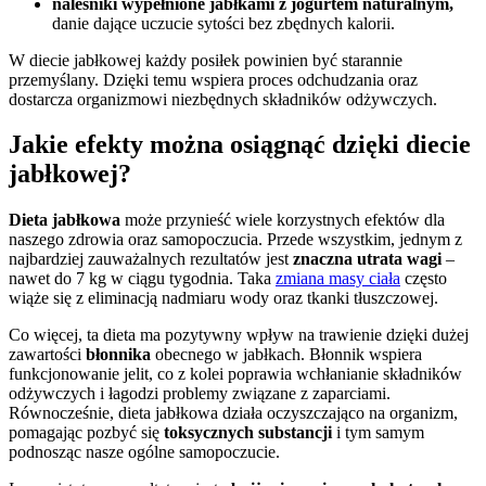
naleśniki wypełnione jabłkami z jogurtem naturalnym,
danie dające uczucie sytości bez zbędnych kalorii.
W diecie jabłkowej każdy posiłek powinien być starannie
przemyślany. Dzięki temu wspiera proces odchudzania oraz
dostarcza organizmowi niezbędnych składników odżywczych.
Jakie efekty można osiągnąć dzięki diecie
jabłkowej?
Dieta jabłkowa
może przynieść wiele korzystnych efektów dla
naszego zdrowia oraz samopoczucia. Przede wszystkim, jednym z
najbardziej zauważalnych rezultatów jest
znaczna utrata wagi
–
nawet do 7 kg w ciągu tygodnia. Taka
zmiana masy ciała
często
wiąże się z eliminacją nadmiaru wody oraz tkanki tłuszczowej.
Co więcej, ta dieta ma pozytywny wpływ na trawienie dzięki dużej
zawartości
błonnika
obecnego w jabłkach. Błonnik wspiera
funkcjonowanie jelit, co z kolei poprawia wchłanianie składników
odżywczych i łagodzi problemy związane z zaparciami.
Równocześnie, dieta jabłkowa działa oczyszczająco na organizm,
pomagając pozbyć się
toksycznych substancji
i tym samym
podnosząc nasze ogólne samopoczucie.