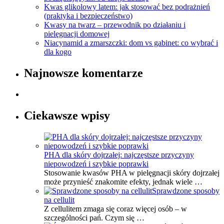
Kwas glikolowy latem: jak stosować bez podrażnień
(praktyka i bezpieczeństwo)
Kwasy na twarz – przewodnik po działaniu i
pielęgnacji domowej
Niacynamid a zmarszczki: dom vs gabinet: co wybrać i
dla kogo
Najnowsze komentarze
Ciekawsze wpisy
PHA dla skóry dojrzałej: najczęstsze przyczyny
niepowodzeń i szybkie poprawki
Stosowanie kwasów PHA w pielęgnacji skóry dojrzałej
może przynieść znakomite efekty, jednak wiele …
Sprawdzone sposoby
na cellulit
Z cellulitem zmaga się coraz więcej osób – w
szczególności pań. Czym się …