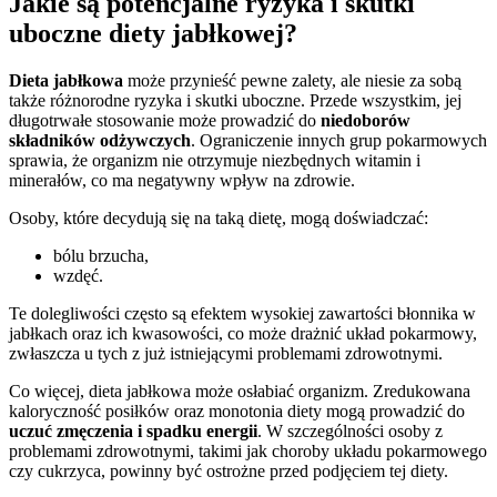
Jakie są potencjalne ryzyka i skutki
uboczne diety jabłkowej?
Dieta jabłkowa
może przynieść pewne zalety, ale niesie za sobą
także różnorodne ryzyka i skutki uboczne. Przede wszystkim, jej
długotrwałe stosowanie może prowadzić do
niedoborów
składników odżywczych
. Ograniczenie innych grup pokarmowych
sprawia, że organizm nie otrzymuje niezbędnych witamin i
minerałów, co ma negatywny wpływ na zdrowie.
Osoby, które decydują się na taką dietę, mogą doświadczać:
bólu brzucha,
wzdęć.
Te dolegliwości często są efektem wysokiej zawartości błonnika w
jabłkach oraz ich kwasowości, co może drażnić układ pokarmowy,
zwłaszcza u tych z już istniejącymi problemami zdrowotnymi.
Co więcej, dieta jabłkowa może osłabiać organizm. Zredukowana
kaloryczność posiłków oraz monotonia diety mogą prowadzić do
uczuć zmęczenia i spadku energii
. W szczególności osoby z
problemami zdrowotnymi, takimi jak choroby układu pokarmowego
czy cukrzyca, powinny być ostrożne przed podjęciem tej diety.