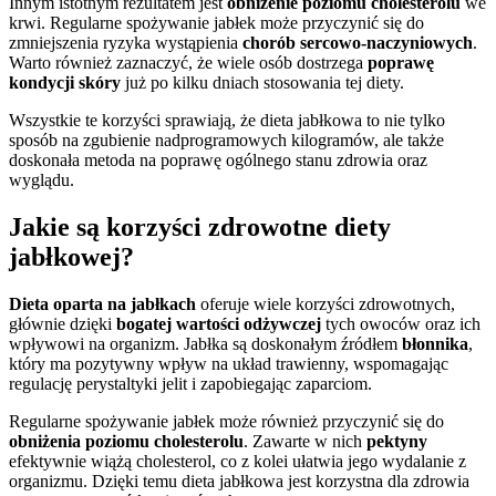
Innym istotnym rezultatem jest
obniżenie poziomu cholesterolu
we
krwi. Regularne spożywanie jabłek może przyczynić się do
zmniejszenia ryzyka wystąpienia
chorób sercowo-naczyniowych
.
Warto również zaznaczyć, że wiele osób dostrzega
poprawę
kondycji skóry
już po kilku dniach stosowania tej diety.
Wszystkie te korzyści sprawiają, że dieta jabłkowa to nie tylko
sposób na zgubienie nadprogramowych kilogramów, ale także
doskonała metoda na poprawę ogólnego stanu zdrowia oraz
wyglądu.
Jakie są korzyści zdrowotne diety
jabłkowej?
Dieta oparta na jabłkach
oferuje wiele korzyści zdrowotnych,
głównie dzięki
bogatej wartości odżywczej
tych owoców oraz ich
wpływowi na organizm. Jabłka są doskonałym źródłem
błonnika
,
który ma pozytywny wpływ na układ trawienny, wspomagając
regulację perystaltyki jelit i zapobiegając zaparciom.
Regularne spożywanie jabłek może również przyczynić się do
obniżenia poziomu cholesterolu
. Zawarte w nich
pektyny
efektywnie wiążą cholesterol, co z kolei ułatwia jego wydalanie z
organizmu. Dzięki temu dieta jabłkowa jest korzystna dla zdrowia