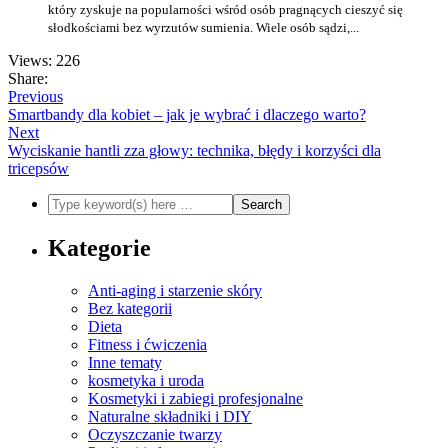
który zyskuje na popularności wśród osób pragnących cieszyć się
słodkościami bez wyrzutów sumienia. Wiele osób sądzi,...
Views: 226
Share:
Previous
Smartbandy dla kobiet – jak je wybrać i dlaczego warto?
Next
Wyciskanie hantli zza głowy: technika, błędy i korzyści dla
tricepsów
Kategorie
Anti-aging i starzenie skóry
Bez kategorii
Dieta
Fitness i ćwiczenia
Inne tematy
kosmetyka i uroda
Kosmetyki i zabiegi profesjonalne
Naturalne składniki i DIY
Oczyszczanie twarzy