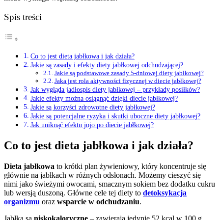
Spis treści
Co to jest dieta jabłkowa i jak działa?
Jakie są zasady i efekty diety jabłkowej odchudzającej?
Jakie są podstawowe zasady 5-dniowej diety jabłkowej?
Jaka jest rola aktywności fizycznej w diecie jabłkowej?
Jak wygląda jadłospis diety jabłkowej – przykłady posiłków?
Jakie efekty można osiągnąć dzięki diecie jabłkowej?
Jakie są korzyści zdrowotne diety jabłkowej?
Jakie są potencjalne ryzyka i skutki uboczne diety jabłkowej?
Jak uniknąć efektu jojo po diecie jabłkowej?
Co to jest dieta jabłkowa i jak działa?
Dieta jabłkowa
to krótki plan żywieniowy, który koncentruje się
głównie na jabłkach w różnych odsłonach. Możemy cieszyć się
nimi jako świeżymi owocami, smacznym sokiem bez dodatku cukru
lub wersją duszoną. Główne cele tej diety to
detoksykacja
organizmu
oraz
wsparcie w odchudzaniu
.
Jabłka są
niskokaloryczne
– zawierają jedynie 52 kcal w 100 g.