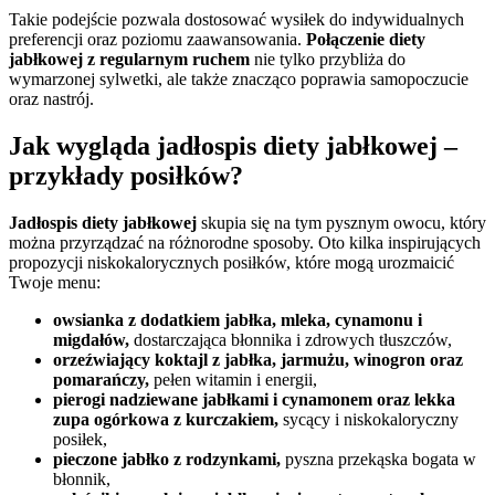
Takie podejście pozwala dostosować wysiłek do indywidualnych
preferencji oraz poziomu zaawansowania.
Połączenie diety
jabłkowej z regularnym ruchem
nie tylko przybliża do
wymarzonej sylwetki, ale także znacząco poprawia samopoczucie
oraz nastrój.
Jak wygląda jadłospis diety jabłkowej –
przykłady posiłków?
Jadłospis diety jabłkowej
skupia się na tym pysznym owocu, który
można przyrządzać na różnorodne sposoby. Oto kilka inspirujących
propozycji niskokalorycznych posiłków, które mogą urozmaicić
Twoje menu:
owsianka z dodatkiem jabłka, mleka, cynamonu i
migdałów,
dostarczająca błonnika i zdrowych tłuszczów,
orzeźwiający koktajl z jabłka, jarmużu, winogron oraz
pomarańczy,
pełen witamin i energii,
pierogi nadziewane jabłkami i cynamonem oraz lekka
zupa ogórkowa z kurczakiem,
sycący i niskokaloryczny
posiłek,
pieczone jabłko z rodzynkami,
pyszna przekąska bogata w
błonnik,