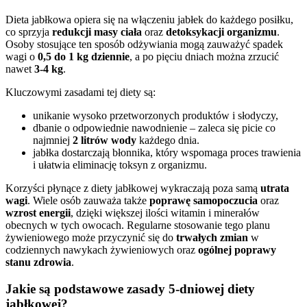
Dieta jabłkowa opiera się na włączeniu jabłek do każdego posiłku,
co sprzyja
redukcji masy ciała
oraz
detoksykacji organizmu
.
Osoby stosujące ten sposób odżywiania mogą zauważyć spadek
wagi o
0,5 do 1 kg dziennie
, a po pięciu dniach można zrzucić
nawet
3-4 kg
.
Kluczowymi zasadami tej diety są:
unikanie wysoko przetworzonych produktów i słodyczy,
dbanie o odpowiednie nawodnienie – zaleca się picie co
najmniej
2 litrów wody
każdego dnia.
jabłka dostarczają błonnika, który wspomaga proces trawienia
i ułatwia eliminację toksyn z organizmu.
Korzyści płynące z diety jabłkowej wykraczają poza samą
utrata
wagi
. Wiele osób zauważa także
poprawę samopoczucia
oraz
wzrost energii
, dzięki większej ilości witamin i minerałów
obecnych w tych owocach. Regularne stosowanie tego planu
żywieniowego może przyczynić się do
trwałych zmian
w
codziennych nawykach żywieniowych oraz
ogólnej poprawy
stanu zdrowia
.
Jakie są podstawowe zasady 5-dniowej diety
jabłkowej?