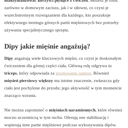
maksymalizować korzyści płynące z ćwiczeń.
Możesz je robić
zarówno w domowym zaciszu, jak i w siłowni, co czyni je
wszechstronnym rozwiązaniem dla każdego, kto poszukuje
efektywnego treningu górnych partii mięśniowych bez potrzeby
używania specjalistycznego sprzętu.
Dipy jakie mięśnie angażują?
Dipy
angażują wiele kluczowych mięśni, co czyni je doskonałym
ćwiczeniem dla górnej części ciała. Główną rolę odgrywa tu
triceps
, który odpowiada za
prostowanie ramion
. Również
mięsień piersiowy większy
ma istotne znaczenie, zwłaszcza gdy
ciało jest pochylone do przodu; jego aktywność w tym momencie
znacząco wzrasta.
Nie można zapomnieć o
mięśniach naramiennych
, które również
mocno uczestniczą w tym ruchu. Oferują one stabilizację i
wspierają inne partie mięśniowe podczas wykonywania dipów.