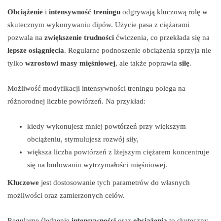
Obciążenie
i
intensywność treningu
odgrywają kluczową rolę w
skutecznym wykonywaniu dipów. Użycie pasa z ciężarami
pozwala na
zwiększenie trudności
ćwiczenia, co przekłada się na
lepsze osiągnięcia
. Regularne podnoszenie obciążenia sprzyja nie
tylko
wzrostowi masy mięśniowej
, ale także poprawia
siłę
.
Możliwość modyfikacji intensywności treningu polega na
różnorodnej liczbie powtórzeń. Na przykład:
kiedy wykonujesz mniej powtórzeń przy większym
obciążeniu, stymulujesz rozwój siły,
większa liczba powtórzeń z lżejszym ciężarem koncentruje
się na budowaniu wytrzymałości mięśniowej.
Kluczowe
jest dostosowanie tych parametrów do własnych
możliwości oraz zamierzonych celów.
Regularne śledzenie
intensywności
oraz
obciążenia
to skuteczny