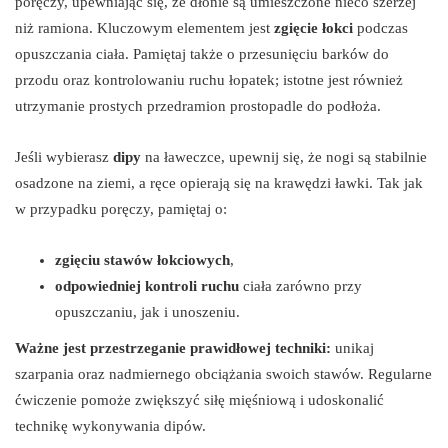
poręczy, upewniając się, że dłonie są umieszczone nieco szerzej
niż ramiona. Kluczowym elementem jest
zgięcie łokci
podczas
opuszczania ciała. Pamiętaj także o przesunięciu barków do
przodu oraz kontrolowaniu ruchu łopatek; istotne jest również
utrzymanie prostych przedramion prostopadle do podłoża.
Jeśli wybierasz
dipy
na ławeczce, upewnij się, że nogi są stabilnie
osadzone na ziemi, a ręce opierają się na krawędzi ławki. Tak jak
w przypadku poręczy, pamiętaj o:
zgięciu stawów łokciowych
,
odpowiedniej kontroli ruchu
ciała zarówno przy
opuszczaniu, jak i unoszeniu.
Ważne jest przestrzeganie prawidłowej techniki:
unikaj
szarpania oraz nadmiernego obciążania swoich stawów. Regularne
ćwiczenie pomoże zwiększyć siłę mięśniową i udoskonalić
technikę wykonywania dipów.