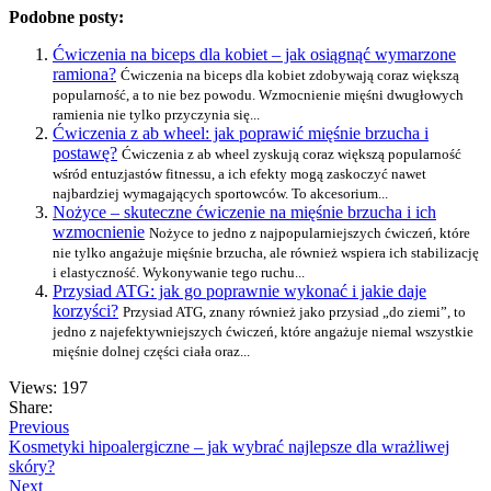
Podobne posty:
Ćwiczenia na biceps dla kobiet – jak osiągnąć wymarzone
ramiona?
Ćwiczenia na biceps dla kobiet zdobywają coraz większą
popularność, a to nie bez powodu. Wzmocnienie mięśni dwugłowych
ramienia nie tylko przyczynia się...
Ćwiczenia z ab wheel: jak poprawić mięśnie brzucha i
postawę?
Ćwiczenia z ab wheel zyskują coraz większą popularność
wśród entuzjastów fitnessu, a ich efekty mogą zaskoczyć nawet
najbardziej wymagających sportowców. To akcesorium...
Nożyce – skuteczne ćwiczenie na mięśnie brzucha i ich
wzmocnienie
Nożyce to jedno z najpopularniejszych ćwiczeń, które
nie tylko angażuje mięśnie brzucha, ale również wspiera ich stabilizację
i elastyczność. Wykonywanie tego ruchu...
Przysiad ATG: jak go poprawnie wykonać i jakie daje
korzyści?
Przysiad ATG, znany również jako przysiad „do ziemi”, to
jedno z najefektywniejszych ćwiczeń, które angażuje niemal wszystkie
mięśnie dolnej części ciała oraz...
Views: 197
Share:
Previous
Kosmetyki hipoalergiczne – jak wybrać najlepsze dla wrażliwej
skóry?
Next