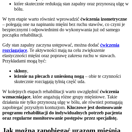
które skutecznie redukują stan zapalny oraz przynoszą ulgę w
bólu.
W tym etapie warto również wprowadzić
ćwiczenia izometryczne
– polegają one na napinaniu mięśni bez ruchu stawów, co czyni je
bezpiecznymi i odpowiednimi do wykonywania już od samego
początku rehabilitacji.
Gdy stan zapalny zaczyna ustępować, można dodać
ćwiczenia
rozciągające
. Te aktywności mają na celu zwiększenie
elastyczności mięśni oraz poprawę zakresu ruchu w stawach.
Przykładami mogą być:
skłony
,
leżenie na plecach z uniesioną nogą
– obie te czynności
skutecznie rozciągają tylnią część uda.
W kolejnych etapach rehabilitacji warto uwzględnić
ćwiczenia
wzmacniające
, które angażują różne grupy mięśniowe. Takie
działania nie tylko przynoszą ulgę w bólu, ale również pomagają
zapobiegać przyszłym kontuzjom.
Kluczowe jest dostosowanie
programu rehabilitacji do indywidualnych potrzeb pacjenta
oraz regularne monitorowanie postępów przez specjalistę.
Jak można zapobiegać urazom mięśnia