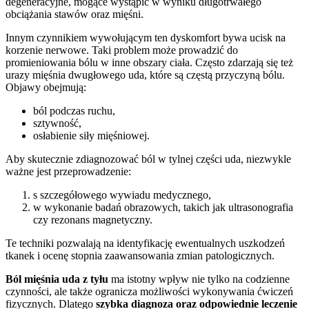
degeneracyjne, mogące wystąpić w wyniku długotrwałego
obciążania stawów oraz mięśni.
Innym czynnikiem wywołującym ten dyskomfort bywa ucisk na
korzenie nerwowe. Taki problem może prowadzić do
promieniowania bólu w inne obszary ciała. Często zdarzają się też
urazy mięśnia dwugłowego uda, które są częstą przyczyną bólu.
Objawy obejmują:
ból podczas ruchu,
sztywność,
osłabienie siły mięśniowej.
Aby skutecznie zdiagnozować ból w tylnej części uda, niezwykle
ważne jest przeprowadzenie:
s szczegółowego wywiadu medycznego,
w wykonanie badań obrazowych, takich jak ultrasonografia
czy rezonans magnetyczny.
Te techniki pozwalają na identyfikację ewentualnych uszkodzeń
tkanek i ocenę stopnia zaawansowania zmian patologicznych.
Ból mięśnia uda z tyłu
ma istotny wpływ nie tylko na codzienne
czynności, ale także ogranicza możliwości wykonywania ćwiczeń
fizycznych. Dlatego
szybka diagnoza oraz odpowiednie leczenie