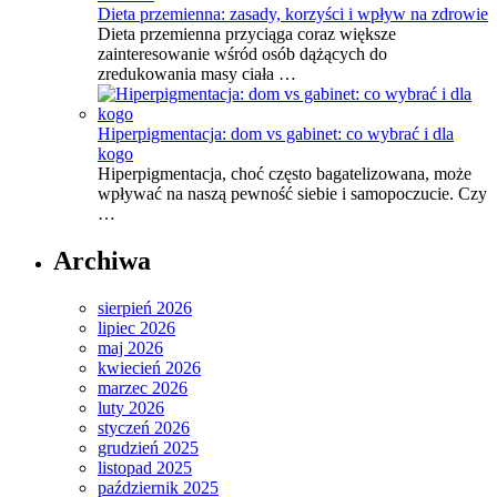
Dieta przemienna: zasady, korzyści i wpływ na zdrowie
Dieta przemienna przyciąga coraz większe
zainteresowanie wśród osób dążących do
zredukowania masy ciała …
Hiperpigmentacja: dom vs gabinet: co wybrać i dla
kogo
Hiperpigmentacja, choć często bagatelizowana, może
wpływać na naszą pewność siebie i samopoczucie. Czy
…
Archiwa
sierpień 2026
lipiec 2026
maj 2026
kwiecień 2026
marzec 2026
luty 2026
styczeń 2026
grudzień 2025
listopad 2025
październik 2025