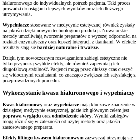
hialuronowego do indywidualnych potrzeb pacjenta. Taki proces
prowadzi do osiągania lepszych wyników oraz ich dłuższego
utrzymywania.
Wypełniacze
stosowane w medycynie estetycznej również zyskały
na jakości dzięki nowym technologiom produkcji. Nowatorskie
metody umożliwiają tworzenie preparatów o wyższej odporności na
rozkład enzymatyczny oraz lepszej integracji z tkankami. W efekcie
rezultaty stają się
bardziej naturalne i trwalsze
.
Dzięki tym nowoczesnym rozwiązaniom zabiegi estetyczne nie
tylko przynoszą szybkie efekty, ale również zapewniają ich
długofalową stabilność. Pacjenci mogą przez dłuższy czas cieszyć
się widocznymi rezultatami, co znacząco zwiększa ich satysfakcję z
przeprowadzonych procedur.
Wykorzystanie kwasu hialuronowego i wypełniaczy
Kwas hialuronowy
oraz
wypełniacze
mają kluczowe znaczenie w
dzisiejszej medycynie estetycznej, gdzie ich głównym celem jest
poprawa wyglądu
oraz
odmłodzenie skóry
. Wyniki zabiegów
mogą różnić się w zależności od użytej metody oraz jakości
zastosowanego preparatu.
Efekty liftingu kwasem hialuronowym
zazwyczaj utrzymują się