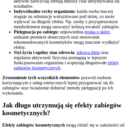
aktywne zazwyczaj oferują dłuższy czas utrzymywania się
rezultatów.
Indywidualne cechy organizmu
: każda osoba inaczej
reaguje na substancje wstrzykiwane pod skórę, co może
wpływać na długość efektu. Np. osoby z przyspieszonym
metabolizmem mogą zauważyć krótszą trwałość zabiegów.
Pielęgnacja po zabiegu
: odpowiednia
troska o skórę
,
unikanie promieni słonecznych oraz stosowanie
rekomendowanych kosmetyków mogą znacznie wydłużyć
efekty.
Styl życia i ogólny stan zdrowia
:
zdrowa dieta
oraz
regularna aktywność fizyczna pomagają w lepszym
funkcjonowaniu organizmu i wspierają długotrwałe
efekty
zabiegów kosmetycznych
.
Zrozumienie tych wszystkich elementów
pozwoli osobom
korzystającym z usług estetycznych lepiej przygotować się do
zabiegów oraz świadomie dobierać metody pielęgnacji po ich
wykonaniu.
Jak długo utrzymują się efekty zabiegów
kosmetycznych?
Efekty zabiegów kosmetycznych
mogą różnić się w zależności od