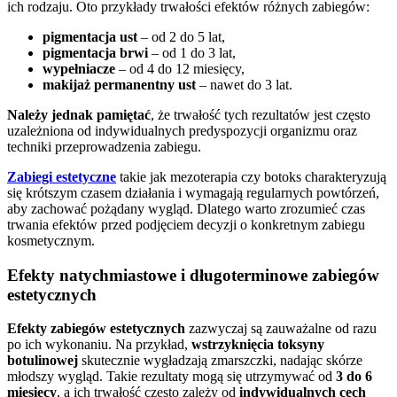
ich rodzaju. Oto przykłady trwałości efektów różnych zabiegów:
pigmentacja ust
– od 2 do 5 lat,
pigmentacja brwi
– od 1 do 3 lat,
wypełniacze
– od 4 do 12 miesięcy,
makijaż permanentny ust
– nawet do 3 lat.
Należy jednak pamiętać
, że trwałość tych rezultatów jest często
uzależniona od indywidualnych predyspozycji organizmu oraz
techniki przeprowadzenia zabiegu.
Zabiegi estetyczne
takie jak mezoterapia czy botoks charakteryzują
się krótszym czasem działania i wymagają regularnych powtórzeń,
aby zachować pożądany wygląd. Dlatego warto zrozumieć czas
trwania efektów przed podjęciem decyzji o konkretnym zabiegu
kosmetycznym.
Efekty natychmiastowe i długoterminowe zabiegów
estetycznych
Efekty zabiegów estetycznych
zazwyczaj są zauważalne od razu
po ich wykonaniu. Na przykład,
wstrzyknięcia toksyny
botulinowej
skutecznie wygładzają zmarszczki, nadając skórze
młodszy wygląd. Takie rezultaty mogą się utrzymywać od
3 do 6
miesięcy
, a ich trwałość często zależy od
indywidualnych cech