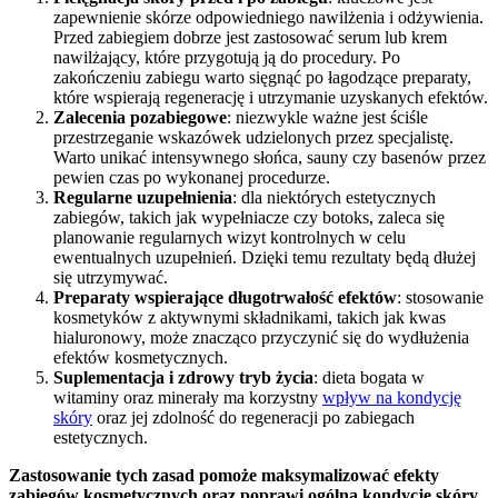
zapewnienie skórze odpowiedniego nawilżenia i odżywienia.
Przed zabiegiem dobrze jest zastosować serum lub krem
nawilżający, które przygotują ją do procedury. Po
zakończeniu zabiegu warto sięgnąć po łagodzące preparaty,
które wspierają regenerację i utrzymanie uzyskanych efektów.
Zalecenia pozabiegowe
: niezwykle ważne jest ściśle
przestrzeganie wskazówek udzielonych przez specjalistę.
Warto unikać intensywnego słońca, sauny czy basenów przez
pewien czas po wykonanej procedurze.
Regularne uzupełnienia
: dla niektórych estetycznych
zabiegów, takich jak wypełniacze czy botoks, zaleca się
planowanie regularnych wizyt kontrolnych w celu
ewentualnych uzupełnień. Dzięki temu rezultaty będą dłużej
się utrzymywać.
Preparaty wspierające długotrwałość efektów
: stosowanie
kosmetyków z aktywnymi składnikami, takich jak kwas
hialuronowy, może znacząco przyczynić się do wydłużenia
efektów kosmetycznych.
Suplementacja i zdrowy tryb życia
: dieta bogata w
witaminy oraz minerały ma korzystny
wpływ na kondycję
skóry
oraz jej zdolność do regeneracji po zabiegach
estetycznych.
Zastosowanie tych zasad pomoże maksymalizować efekty
zabiegów kosmetycznych oraz poprawi ogólną kondycję skóry