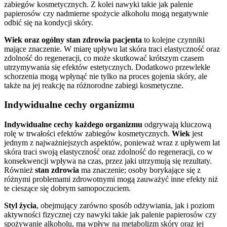
zabiegów kosmetycznych. Z kolei nawyki takie jak palenie
papierosów czy nadmierne spożycie alkoholu mogą negatywnie
odbić się na kondycji skóry.
Wiek oraz ogólny stan zdrowia pacjenta
to kolejne czynniki
mające znaczenie. W miarę upływu lat skóra traci elastyczność oraz
zdolność do regeneracji, co może skutkować krótszym czasem
utrzymywania się efektów estetycznych. Dodatkowo przewlekłe
schorzenia mogą wpłynąć nie tylko na proces gojenia skóry, ale
także na jej reakcję na różnorodne zabiegi kosmetyczne.
Indywidualne cechy organizmu
Indywidualne cechy każdego organizmu
odgrywają kluczową
rolę w trwałości efektów zabiegów kosmetycznych.
Wiek
jest
jednym z najważniejszych aspektów, ponieważ wraz z upływem lat
skóra traci swoją elastyczność oraz zdolność do regeneracji, co w
konsekwencji wpływa na czas, przez jaki utrzymują się rezultaty.
Również
stan zdrowia
ma znaczenie; osoby borykające się z
różnymi problemami zdrowotnymi mogą zauważyć inne efekty niż
te cieszące się dobrym samopoczuciem.
Styl życia
, obejmujący zarówno sposób odżywiania, jak i poziom
aktywności fizycznej czy nawyki takie jak palenie papierosów czy
spożywanie alkoholu, ma wpływ na metabolizm skóry oraz jej