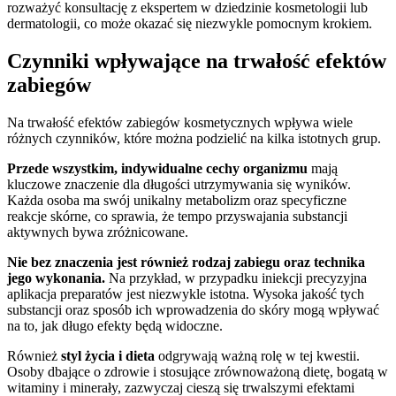
rozważyć konsultację z ekspertem w dziedzinie kosmetologii lub
dermatologii, co może okazać się niezwykle pomocnym krokiem.
Czynniki wpływające na trwałość efektów
zabiegów
Na trwałość efektów zabiegów kosmetycznych wpływa wiele
różnych czynników, które można podzielić na kilka istotnych grup.
Przede wszystkim, indywidualne cechy organizmu
mają
kluczowe znaczenie dla długości utrzymywania się wyników.
Każda osoba ma swój unikalny metabolizm oraz specyficzne
reakcje skórne, co sprawia, że tempo przyswajania substancji
aktywnych bywa zróżnicowane.
Nie bez znaczenia jest również rodzaj zabiegu oraz technika
jego wykonania.
Na przykład, w przypadku iniekcji precyzyjna
aplikacja preparatów jest niezwykle istotna. Wysoka jakość tych
substancji oraz sposób ich wprowadzenia do skóry mogą wpływać
na to, jak długo efekty będą widoczne.
Również
styl życia i dieta
odgrywają ważną rolę w tej kwestii.
Osoby dbające o zdrowie i stosujące zrównoważoną dietę, bogatą w
witaminy i minerały, zazwyczaj cieszą się trwalszymi efektami