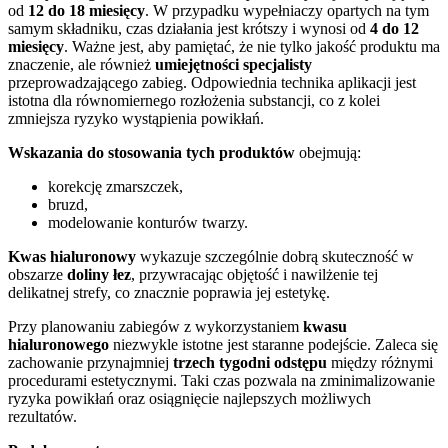
od
12 do 18 miesięcy
. W przypadku wypełniaczy opartych na tym
samym składniku, czas działania jest krótszy i wynosi od
4 do 12
miesięcy
. Ważne jest, aby pamiętać, że nie tylko jakość produktu ma
znaczenie, ale również
umiejętności specjalisty
przeprowadzającego zabieg. Odpowiednia technika aplikacji jest
istotna dla równomiernego rozłożenia substancji, co z kolei
zmniejsza ryzyko wystąpienia powikłań.
Wskazania do stosowania tych produktów
obejmują:
korekcję zmarszczek,
bruzd,
modelowanie konturów twarzy.
Kwas hialuronowy
wykazuje szczególnie dobrą skuteczność w
obszarze
doliny łez
, przywracając objętość i nawilżenie tej
delikatnej strefy, co znacznie poprawia jej estetykę.
Przy planowaniu zabiegów z wykorzystaniem
kwasu
hialuronowego
niezwykle istotne jest staranne podejście. Zaleca się
zachowanie przynajmniej
trzech tygodni odstępu
między różnymi
procedurami estetycznymi. Taki czas pozwala na zminimalizowanie
ryzyka powikłań oraz osiągnięcie najlepszych możliwych
rezultatów.