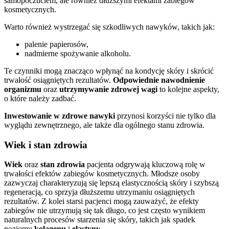
samopoczuciem, ale również dłuższymi efektami zabiegów
kosmetycznych.
Warto również wystrzegać się szkodliwych nawyków, takich jak:
palenie papierosów,
nadmierne spożywanie alkoholu.
Te czynniki mogą znacząco wpłynąć na kondycję skóry i skrócić
trwałość osiągniętych rezultatów.
Odpowiednie nawodnienie
organizmu
oraz
utrzymywanie zdrowej wagi
to kolejne aspekty,
o które należy zadbać.
Inwestowanie w zdrowe nawyki
przynosi korzyści nie tylko dla
wyglądu zewnętrznego, ale także dla ogólnego stanu zdrowia.
Wiek i stan zdrowia
Wiek
oraz
stan zdrowia
pacjenta odgrywają kluczową rolę w
trwałości efektów zabiegów kosmetycznych. Młodsze osoby
zazwyczaj charakteryzują się lepszą elastycznością skóry i szybszą
regeneracją, co sprzyja dłuższemu utrzymaniu osiągniętych
rezultatów. Z kolei starsi pacjenci mogą zauważyć, że efekty
zabiegów nie utrzymują się tak długo, co jest często wynikiem
naturalnych procesów starzenia się skóry, takich jak spadek
poziomu
kolagenu
i
elastyny
.