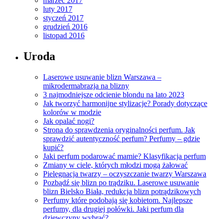
marzec 2017
luty 2017
styczeń 2017
grudzień 2016
listopad 2016
Uroda
Laserowe usuwanie blizn Warszawa –
mikrodermabrazja na blizny
3 najmodniejsze odcienie blondu na lato 2023
Jak tworzyć harmonijne stylizacje? Porady dotyczące
kolorów w modzie
Jak opalać nogi?
Strona do sprawdzenia oryginalności perfum. Jak
sprawdzić autentyczność perfum? Perfumy – gdzie
kupić?
Jaki perfum podarować mamie? Klasyfikacja perfum
Zmiany w ciele, których młodzi mogą żałować
Pielęgnacja twarzy – oczyszczanie twarzy Warszawa
Pozbądź się blizn po trądziku. Laserowe usuwanie
blizn Bielsko Biała, redukcja blizn potrądzikowych
Perfumy które podobają się kobietom. Najlepsze
perfumy, dla drugiej połówki. Jaki perfum dla
dziewczyny wybrać?