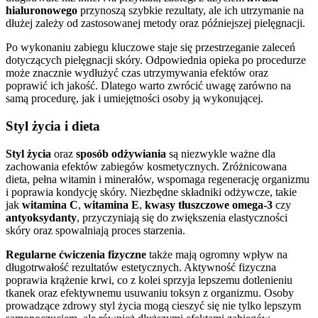
hialuronowego
przynoszą szybkie rezultaty, ale ich utrzymanie na
dłużej zależy od zastosowanej metody oraz późniejszej pielęgnacji.
Po wykonaniu zabiegu kluczowe staje się przestrzeganie zaleceń
dotyczących pielęgnacji skóry. Odpowiednia opieka po procedurze
może znacznie wydłużyć czas utrzymywania efektów oraz
poprawić ich jakość. Dlatego warto zwrócić uwagę zarówno na
samą procedurę, jak i umiejętności osoby ją wykonującej.
Styl życia i dieta
Styl życia
oraz
sposób odżywiania
są niezwykle ważne dla
zachowania efektów zabiegów kosmetycznych. Zróżnicowana
dieta, pełna witamin i minerałów, wspomaga regenerację organizmu
i poprawia kondycję skóry. Niezbędne składniki odżywcze, takie
jak
witamina C
,
witamina E
,
kwasy tłuszczowe omega-3
czy
antyoksydanty
, przyczyniają się do zwiększenia elastyczności
skóry oraz spowalniają proces starzenia.
Regularne ćwiczenia fizyczne
także mają ogromny wpływ na
długotrwałość rezultatów estetycznych. Aktywność fizyczna
poprawia krążenie krwi, co z kolei sprzyja lepszemu dotlenieniu
tkanek oraz efektywnemu usuwaniu toksyn z organizmu. Osoby
prowadzące zdrowy styl życia mogą cieszyć się nie tylko lepszym