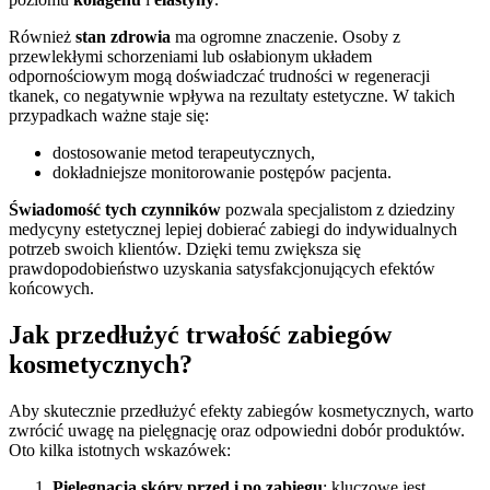
Również
stan zdrowia
ma ogromne znaczenie. Osoby z
przewlekłymi schorzeniami lub osłabionym układem
odpornościowym mogą doświadczać trudności w regeneracji
tkanek, co negatywnie wpływa na rezultaty estetyczne. W takich
przypadkach ważne staje się:
dostosowanie metod terapeutycznych,
dokładniejsze monitorowanie postępów pacjenta.
Świadomość tych czynników
pozwala specjalistom z dziedziny
medycyny estetycznej lepiej dobierać zabiegi do indywidualnych
potrzeb swoich klientów. Dzięki temu zwiększa się
prawdopodobieństwo uzyskania satysfakcjonujących efektów
końcowych.
Jak przedłużyć trwałość zabiegów
kosmetycznych?
Aby skutecznie przedłużyć efekty zabiegów kosmetycznych, warto
zwrócić uwagę na pielęgnację oraz odpowiedni dobór produktów.
Oto kilka istotnych wskazówek:
Pielęgnacja skóry przed i po zabiegu
: kluczowe jest