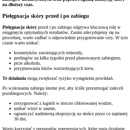
na dłuższy czas.
Pielęgnacja skóry przed i po zabiegu
Pielęgnacja skóry
przed i po zabiegu odgrywa kluczową rolę w
osiągnięciu optymalnych rezultatów. Zanim zdecydujemy się na
procedurę, warto zadbać o odpowiednie przygotowanie cery. W tym
czasie warto unikać:
kosmetyków zawierających retinoidy,
peelingów na kilka tygodni przed planowanym zabiegiem,
picie alkoholu,
przyjmowania leków rozrzedzających krew.
Te działania
mogą zwiększać ryzyko wystąpienia powikłań.
Po wykonaniu zabiegu istotne jest, aby ściśle przestrzegać zaleceń
pozabiegowych. Należy:
zrezygnować z kąpieli w mocno chlorowanej wodzie,
unikać wizyt w saunie,
ograniczyć nadmierną ekspozycję na słońce przez co najmniej
30 dni.
Warto korzystać z preparatów regenerujących, które mają działanie