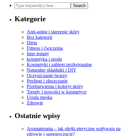
Kategorie
Anti-aging i starzenie skóry
Bez kategorii
Dieta
Fitness i ćwiczenia
Inne tematy
kosmetyka i uroda
Kosmetyki i zabiegi profesjonalne
Naturalne składniki i DIY
Oczyszczanie twarzy
Peelingi i złuszczanie
Przebarwienia i koloryt skóry
Trendy i nowości w kosmetyce
Uroda męska
Zdrowie
Ostatnie wpisy
Aromaterapia – jak olejki eteryczne wpływają na
zdrowie i samopoczucie?