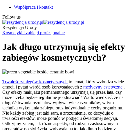
Współpraca i kontakt
Follow us
Rezydencja Urody
Kosmetyki i zabiegi profesjonalne
Jak długo utrzymują się efekty
zabiegów kosmetycznych?
Trwałość zabiegów kosmetycznych
to temat, który wzbudza wiele
emocji i pytań wśród osób korzystających z
medycyny estetycznej
.
Czy efekty makijażu permanentnego utrzymają się przez lata, czy
może trzeba będzie regularnie je odnawiać? Warto wiedzieć, że na
długość trwania rezultatów wpływa wiele czynników, w tym
technika wykonania zabiegu oraz indywidualne cechy organizmu.
Nie każdy zabieg jest taki sam, a zrozumienie, co decyduje o
trwałości efektów, może pomóc w podjęciu świadomej decyzji.
Odkryjmy zatem, jak różne aspekty, od rodzaju zastosowanych
preparatów po styl życia, wpływają na to, jak długo będziemy