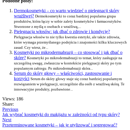
Podobne posty:
Dermokosmetyki – co warto wiedzieć o pielęgnacji skóry
wrażliwej?
Dermokosmetyki to coraz bardziej popularna grupa
produktów, która łączy w sobie zalety kosmetyków i farmaceutyków.
Stworzone z myślą o osobach z wrażliwą,...
Pielęgnacja włosów: jak dbać o zdrowie i kondycję?
Pielęgnacja włosów to nie tylko kwestia estetyki, ale także zdrowia,
które wymaga przemyślanego podejścia i znajomości kilku kluczowych
zasad. Czy wiesz, że...
Kosmetyki po mikrodermabrazji – co stosować i jak dbać o
skórę?
Kosmetyki po mikrodermabrazji to temat, który zasługuje na
szczególną uwagę, zwłaszcza w kontekście pielęgnacji skóry po tym
popularnym zabiegu. Po mikrodermabrazji skóra...
Serum do skóry głowy – właściwości, zastosowanie i
korzyści
Serum do skóry głowy staje się coraz bardziej popularnym
rozwiązaniem w pielęgnacji, szczególnie dla osób z wrażliwą skórą. Te
innowacyjne produkty, pozbawione...
Views: 186
Share:
Previous
Jak wybrać kosmetyki do makijażu w zależności od typu skóry?
Next
Przeterminowane kosmetyki – jak je utylizować i segregować?