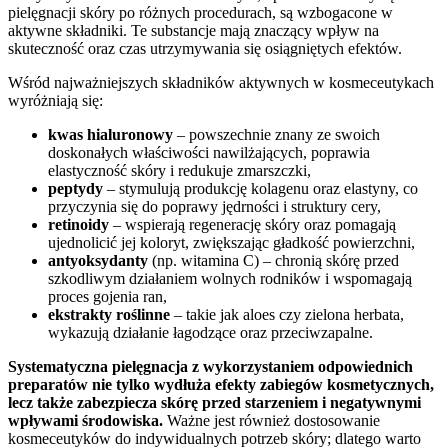
pielęgnacji skóry po różnych procedurach, są wzbogacone w
aktywne składniki. Te substancje mają znaczący wpływ na
skuteczność oraz czas utrzymywania się osiągniętych efektów.
Wśród najważniejszych składników aktywnych w kosmeceutykach
wyróżniają się:
kwas hialuronowy
– powszechnie znany ze swoich
doskonałych właściwości nawilżających, poprawia
elastyczność skóry i redukuje zmarszczki,
peptydy
– stymulują produkcję kolagenu oraz elastyny, co
przyczynia się do poprawy jędrności i struktury cery,
retinoidy
– wspierają regenerację skóry oraz pomagają
ujednolicić jej koloryt, zwiększając gładkość powierzchni,
antyoksydanty
(np. witamina C) – chronią skórę przed
szkodliwym działaniem wolnych rodników i wspomagają
proces gojenia ran,
ekstrakty roślinne
– takie jak aloes czy zielona herbata,
wykazują działanie łagodzące oraz przeciwzapalne.
Systematyczna pielęgnacja z wykorzystaniem odpowiednich
preparatów nie tylko wydłuża efekty zabiegów kosmetycznych,
lecz także zabezpiecza skórę przed starzeniem i negatywnymi
wpływami środowiska.
Ważne jest również dostosowanie
kosmeceutyków do indywidualnych potrzeb skóry; dlatego warto