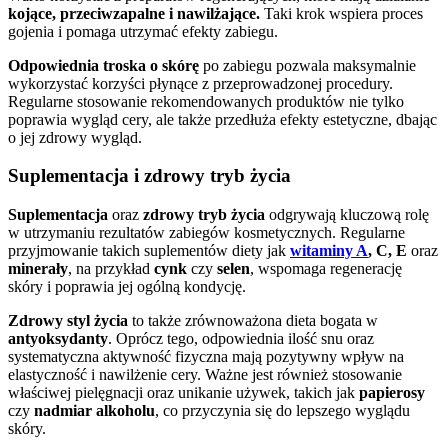
kojące, przeciwzapalne i nawilżające.
Taki krok wspiera proces
gojenia i pomaga utrzymać efekty zabiegu.
Odpowiednia troska o skórę
po zabiegu pozwala maksymalnie
wykorzystać korzyści płynące z przeprowadzonej procedury.
Regularne stosowanie rekomendowanych produktów nie tylko
poprawia wygląd cery, ale także przedłuża efekty estetyczne, dbając
o jej zdrowy wygląd.
Suplementacja i zdrowy tryb życia
Suplementacja
oraz
zdrowy tryb życia
odgrywają kluczową rolę
w utrzymaniu rezultatów zabiegów kosmetycznych. Regularne
przyjmowanie takich suplementów diety jak
witaminy A
, C, E
oraz
minerały
, na przykład
cynk
czy
selen
, wspomaga regenerację
skóry i poprawia jej ogólną kondycję.
Zdrowy styl życia
to także zrównoważona dieta bogata w
antyoksydanty
. Oprócz tego, odpowiednia ilość snu oraz
systematyczna aktywność fizyczna mają pozytywny wpływ na
elastyczność i nawilżenie cery. Ważne jest również stosowanie
właściwej pielęgnacji oraz unikanie używek, takich jak
papierosy
czy
nadmiar alkoholu
, co przyczynia się do lepszego wyglądu
skóry.