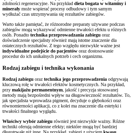
zdolności regeneracyjne. Na przykład
dieta bogata w witaminy i
minerały
może wspierać procesy odbudowy i tym samym
wydłużać czas utrzymywania się rezultatów zabiegów.
Warto także pamiętać, że różnorodne preparaty używane podczas
zabiegów mogą wykazywać odmienne trwałości efektu u różnych
osób. Ponadto
technika przeprowadzania zabiegu
oraz
doświadczenie specjalisty również mają istotne znaczenie dla
ostatecznych rezultatów. Z tego względu niezwykle ważne jest
indywidualne podejście do pacjentów
oraz dostosowanie
procedur do ich unikalnych potrzeb i cech organizmu.
Rodzaj zabiegu i technika wykonania
Rodzaj zabiegu
oraz
technika jego przeprowadzenia
odgrywają
kluczową rolę w trwałości efektów kosmetycznych. Na przykład,
przy
makijażu permanentnym
, jakość i precyzja stosowanej
metody mają bezpośredni wpływ na długowieczność rezultatów. To,
jak specjalista wprowadza pigment, decyduje o głębokości oraz
równomierności aplikacji, co z kolei ma znaczenie dla estetyki i
trwałości finalnego wyglądu.
Właściwy wybór zabiegu
również jest niezwykle ważny. Różne
techniki oferują odmienne efekty; niektóre mogą być bardziej
długotrwałe niż inne. Na przykład, zabiegi z użyciem
kwasu