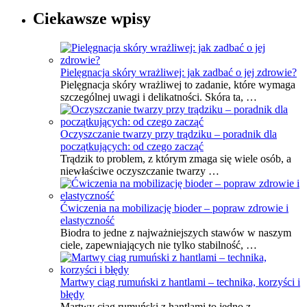
Ciekawsze wpisy
Pielęgnacja skóry wrażliwej: jak zadbać o jej zdrowie?
Pielęgnacja skóry wrażliwej to zadanie, które wymaga
szczególnej uwagi i delikatności. Skóra ta, …
Oczyszczanie twarzy przy trądziku – poradnik dla
początkujących: od czego zacząć
Trądzik to problem, z którym zmaga się wiele osób, a
niewłaściwe oczyszczanie twarzy …
Ćwiczenia na mobilizację bioder – popraw zdrowie i
elastyczność
Biodra to jedne z najważniejszych stawów w naszym
ciele, zapewniających nie tylko stabilność, …
Martwy ciąg rumuński z hantlami – technika, korzyści i
błędy
Martwy ciąg rumuński z hantlami to jedno z