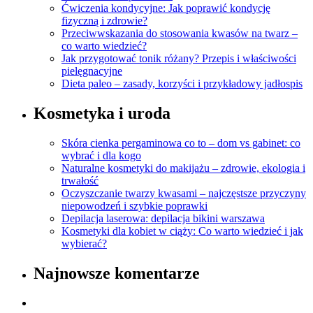
Ćwiczenia kondycyjne: Jak poprawić kondycję
fizyczną i zdrowie?
Przeciwwskazania do stosowania kwasów na twarz –
co warto wiedzieć?
Jak przygotować tonik różany? Przepis i właściwości
pielęgnacyjne
Dieta paleo – zasady, korzyści i przykładowy jadłospis
Kosmetyka i uroda
Skóra cienka pergaminowa co to – dom vs gabinet: co
wybrać i dla kogo
Naturalne kosmetyki do makijażu – zdrowie, ekologia i
trwałość
Oczyszczanie twarzy kwasami – najczęstsze przyczyny
niepowodzeń i szybkie poprawki
Depilacja laserowa: depilacja bikini warszawa
Kosmetyki dla kobiet w ciąży: Co warto wiedzieć i jak
wybierać?
Najnowsze komentarze