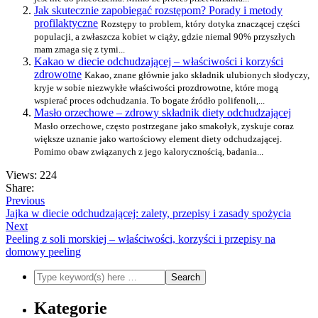
Jak skutecznie zapobiegać rozstępom? Porady i metody
profilaktyczne
Rozstępy to problem, który dotyka znaczącej części
populacji, a zwłaszcza kobiet w ciąży, gdzie niemal 90% przyszłych
mam zmaga się z tymi...
Kakao w diecie odchudzającej – właściwości i korzyści
zdrowotne
Kakao, znane głównie jako składnik ulubionych słodyczy,
kryje w sobie niezwykłe właściwości prozdrowotne, które mogą
wspierać proces odchudzania. To bogate źródło polifenoli,...
Masło orzechowe – zdrowy składnik diety odchudzającej
Masło orzechowe, często postrzegane jako smakołyk, zyskuje coraz
większe uznanie jako wartościowy element diety odchudzającej.
Pomimo obaw związanych z jego kalorycznością, badania...
Views: 224
Share:
Previous
Jajka w diecie odchudzającej: zalety, przepisy i zasady spożycia
Next
Peeling z soli morskiej – właściwości, korzyści i przepisy na
domowy peeling
Kategorie