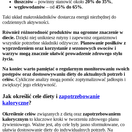
tłuszczów
– powinny stanowić około
20% do 35%
,
węglowodanów
– od
45% do 65%
.
Taki układ makroskładników dostarcza energii niezbędnej do
codziennych aktywności.
Również różnorodność produktów ma ogromne znaczenie w
diecie.
Dzięki niej unikniesz rutyny i zapewnisz organizmowi
wszystkie potrzebne składniki odżywcze.
Planowanie posiłków z
wyprzedzeniem oraz korzystanie z sezonowych owoców i
warzyw mogą znacznie ułatwić prowadzenie zdrowego stylu
życia.
Na koniec warto pamiętać o regularnym monitorowaniu swoich
postępów oraz dostosowywaniu diety do aktualnych potrzeb i
celów.
Cykliczne analizy mogą pomóc zoptymalizować jadłospis i
zwiększyć jego efektywność.
Jak określić cele diety i
zapotrzebowanie
kaloryczne
?
Określenie celów
związanych z dietą oraz
zapotrzebowaniem
kalorycznym
to kluczowe kroki w tworzeniu zdrowego planu
żywieniowego. Ważne jest, aby cele były jasno sformułowane, co
ułatwia dostosowanie diety do indywidualnych potrzeb. Na