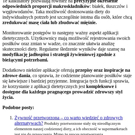
Te kalkulatory pozwalają również na
precyzyjne określenie
odpowiednich proporcji makroskładników
: białek, tłuszczów i
węglowodanów. Taka możliwość dostosowania diety do
indywidualnych potrzeb jest szczególnie istotna dla osób, które chcą
zredukować masę ciała lub zbudować mięśnie.
Monitorowanie postępów to następny ważny aspekt aplikacji
dietetycznych. Użytkownicy mają możliwość rejestrowania swoich
posiłków oraz zmian w wadze, co znacznie ułatwia analizę
skuteczności diety. Regularne śledzenie wyników daje szansę na
modyfikację jadłospisu i strategii żywieniowej zgodnie z
bieżącymi potrzebami.
Dodatkowo niektóre aplikacje oferują
przepisy oraz inspiracje na
zdrowe dania
, co sprawia, że codzienne planowanie posiłków staje
się łatwiejsze i bardziej przyjemne. Integracja tych funkcji sprawia,
że korzystanie z aplikacji dietetycznych jest
kompleksowe i
dostępne dla każdego pragnącego prowadzić zdrowszy styl
życia.
Podobne posty:
Żywność przetworzona – co warto wiedzieć o zdrowych
alternatywach?
Produkty przetworzone stały się nieodłącznym
elementem naszej codziennej diety, a ich obecność w supermarketach
jest nie do przeoczenia. Mimo że proces przetwarzania...