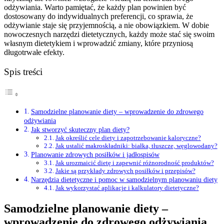
odżywiania. Warto pamiętać, że każdy plan powinien być
dostosowany do indywidualnych preferencji, co sprawia, że
odżywianie staje się przyjemnością, a nie obowiązkiem. W dobie
nowoczesnych narzędzi dietetycznych, każdy może stać się swoim
własnym dietetykiem i wprowadzić zmiany, które przyniosą
długotrwałe efekty.
Spis treści
Samodzielne planowanie diety – wprowadzenie do zdrowego
odżywiania
Jak stworzyć skuteczny plan diety?
Jak określić cele diety i zapotrzebowanie kaloryczne?
Jak ustalić makroskładniki: białka, tłuszcze, węglowodany?
Planowanie zdrowych posiłków i jadłospisów
Jak urozmaicić dietę i zapewnić różnorodność produktów?
Jakie są przykłady zdrowych posiłków i przepisów?
Narzędzia dietetyczne i pomoc w samodzielnym planowaniu diety
Jak wykorzystać aplikacje i kalkulatory dietetyczne?
Samodzielne planowanie diety –
wprowadzenie do zdrowego odżywiania