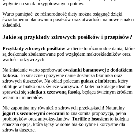
wpłynie na smak przygotowanych potraw.
Warto pamiętać, że różnorodność diety można osiągnąć dzięki
świadomemu planowaniu posiłków oraz otwartości na nowe smaki i
składniki.
Jakie są przykłady zdrowych posiłków i przepisów?
Przykłady zdrowych posiłków
w diecie to różnorodne dania, które
są doskonale zbalansowane pod względem makroskładników oraz
wartości odżywczych.
Na śniadanie warto spróbować
owsianki bananowej z dodatkiem
kokosa
. To smaczne i pożywne danie dostarcza błonnika oraz
zdrowych tłuszczów. Na obiad polecam
gulasz z imbirem
, który
obfituje w białko oraz świeże warzywa. Z kolei na kolację idealnie
sprawdzi się
sałatka z czerwoną fasolą
, będąca świetnym źródłem
witamin i minerałów.
Nie zapominajmy również o zdrowych przekąskach! Naturalny
jogurt z sezonowymi owocami
to znakomita propozycja, pełna
probiotyków oraz antyoksydantów.
Tortille z łososiem
to kolejna
smaczna opcja, która łączy w sobie białko rybne i korzystne dla
zdrowia tłuszcze.