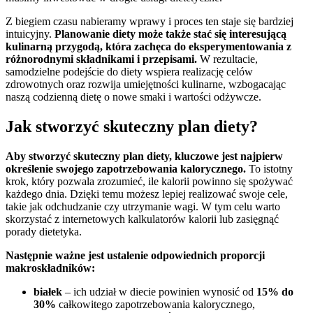
Z biegiem czasu nabieramy wprawy i proces ten staje się bardziej
intuicyjny.
Planowanie diety może także stać się interesującą
kulinarną przygodą, która zachęca do eksperymentowania z
różnorodnymi składnikami i przepisami.
W rezultacie,
samodzielne podejście do diety wspiera realizację celów
zdrowotnych oraz rozwija umiejętności kulinarne, wzbogacając
naszą codzienną dietę o nowe smaki i wartości odżywcze.
Jak stworzyć skuteczny plan diety?
Aby stworzyć skuteczny plan diety, kluczowe jest najpierw
określenie swojego zapotrzebowania kalorycznego.
To istotny
krok, który pozwala zrozumieć, ile kalorii powinno się spożywać
każdego dnia. Dzięki temu możesz lepiej realizować swoje cele,
takie jak odchudzanie czy utrzymanie wagi. W tym celu warto
skorzystać z internetowych kalkulatorów kalorii lub zasięgnąć
porady dietetyka.
Następnie ważne jest ustalenie odpowiednich proporcji
makroskładników:
białek
– ich udział w diecie powinien wynosić od
15% do
30%
całkowitego zapotrzebowania kalorycznego,