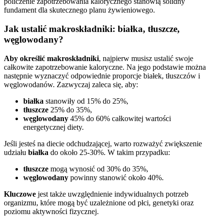
policzenie zapotrzebowania kalorycznego stanowią solidny
fundament dla skutecznego planu żywieniowego.
Jak ustalić makroskładniki: białka, tłuszcze,
węglowodany?
Aby określić makroskładniki
, najpierw musisz ustalić swoje
całkowite zapotrzebowanie kaloryczne. Na jego podstawie można
następnie wyznaczyć odpowiednie proporcje białek, tłuszczów i
węglowodanów. Zazwyczaj zaleca się, aby:
białka
stanowiły od 15% do 25%,
tłuszcze
25% do 35%,
węglowodany
45% do 60% całkowitej wartości
energetycznej diety.
Jeśli jesteś na diecie odchudzającej, warto rozważyć zwiększenie
udziału
białka
do około 25-30%. W takim przypadku:
tłuszcze
mogą wynosić od 30% do 35%,
węglowodany
powinny stanowić około 40%.
Kluczowe
jest także uwzględnienie indywidualnych potrzeb
organizmu, które mogą być uzależnione od płci, genetyki oraz
poziomu aktywności fizycznej.