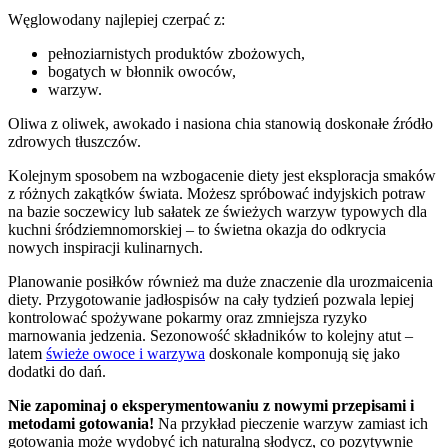
Węglowodany najlepiej czerpać z:
pełnoziarnistych produktów zbożowych,
bogatych w błonnik owoców,
warzyw.
Oliwa z oliwek, awokado i nasiona chia stanowią doskonałe źródło
zdrowych tłuszczów.
Kolejnym sposobem na wzbogacenie diety jest eksploracja smaków
z różnych zakątków świata. Możesz spróbować indyjskich potraw
na bazie soczewicy lub sałatek ze świeżych warzyw typowych dla
kuchni śródziemnomorskiej – to świetna okazja do odkrycia
nowych inspiracji kulinarnych.
Planowanie posiłków również ma duże znaczenie dla urozmaicenia
diety. Przygotowanie jadłospisów na cały tydzień pozwala lepiej
kontrolować spożywane pokarmy oraz zmniejsza ryzyko
marnowania jedzenia. Sezonowość składników to kolejny atut –
latem
świeże owoce i warzywa
doskonale komponują się jako
dodatki do dań.
Nie zapominaj o eksperymentowaniu z nowymi przepisami i
metodami gotowania!
Na przykład pieczenie warzyw zamiast ich
gotowania może wydobyć ich naturalną słodycz, co pozytywnie