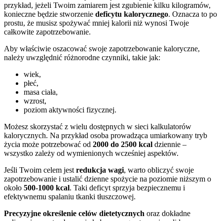
przykład, jeżeli Twoim zamiarem jest zgubienie kilku kilogramów,
konieczne będzie stworzenie
deficytu kalorycznego
. Oznacza to po
prostu, że musisz spożywać mniej kalorii niż wynosi Twoje
całkowite zapotrzebowanie.
Aby właściwie oszacować swoje zapotrzebowanie kaloryczne,
należy uwzględnić różnorodne czynniki, takie jak:
wiek,
płeć,
masa ciała,
wzrost,
poziom aktywności fizycznej.
Możesz skorzystać z wielu dostępnych w sieci kalkulatorów
kalorycznych. Na przykład osoba prowadząca umiarkowany tryb
życia może potrzebować od
2000 do 2500 kcal
dziennie –
wszystko zależy od wymienionych wcześniej aspektów.
Jeśli Twoim celem jest
redukcja wagi
, warto obliczyć swoje
zapotrzebowanie i ustalić dzienne spożycie na poziomie niższym o
około
500-1000 kcal
. Taki deficyt sprzyja bezpiecznemu i
efektywnemu spalaniu tkanki tłuszczowej.
Precyzyjne określenie celów dietetycznych
oraz dokładne