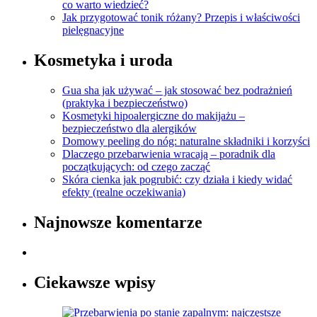
co warto wiedzieć?
Jak przygotować tonik różany? Przepis i właściwości
pielęgnacyjne
Kosmetyka i uroda
Gua sha jak używać – jak stosować bez podrażnień
(praktyka i bezpieczeństwo)
Kosmetyki hipoalergiczne do makijażu –
bezpieczeństwo dla alergików
Domowy peeling do nóg: naturalne składniki i korzyści
Dlaczego przebarwienia wracają – poradnik dla
początkujących: od czego zacząć
Skóra cienka jak pogrubić: czy działa i kiedy widać
efekty (realne oczekiwania)
Najnowsze komentarze
Ciekawsze wpisy