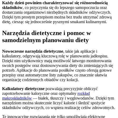
Każdy dzień powinien charakteryzować się różnorodnością
składników
, co przyczynia się do lepszego samopoczucia oraz
dostarczania organizmowi niezbędnych składników odżywczych.
Dzięki tym prostym przepisom można bez trudu utrzymać zdrową
dietę, ciesząc się jednocześnie pysznymi smakami kulinarnymi.
Narzędzia dietetyczne i pomoc w
samodzielnym planowaniu diety
Nowoczesne narzędzia dietetyczne
, takie jak aplikacje i
kalkulatory, odgrywają kluczową rolę w planowaniu jadłospisu.
Dzięki nim użytkownicy mają możliwość łatwego monitorowania
swoich postępów oraz dostosowywania diety do zmieniających się
potrzeb. Aplikacje do planowania posiłków często oferują gotowe
przepisy oraz automatyczne listy zakupów, co znacznie ułatwia
organizację codziennych obiadów czy kolacji.
Kalkulatory dietetyczne
pozwalają precyzyjnie obliczyć
zapotrzebowanie kaloryczne oraz optymalny
rozkład
makroskładników
— białek, tłuszczy i węglowodanów. Dzięki tym
narzędziom można skutecznie liczyć kalorie i śledzić spożycie
składników odżywczych, co wspiera realizację celów zdrowotnych.
Te innowacyjne rozwiązania nie tylko umożliwiają efektywne