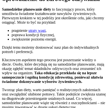
Samodzielne planowanie diety
to fascynujący proces, który
umożliwia świadome kształtowanie nawyków żywieniowych.
Pierwszym krokiem w tej podróży jest określenie celu, jaki chcemy
osiągnąć. Może to być na przykład:
pragnienie
utraty wagi
,
poprawa kondycji fizycznej,
zwiększenie poziomu energii.
Dzięki temu możemy dostosować nasz plan do indywidualnych
potrzeb i preferencji.
Kluczowym aspektem tego procesu jest poszerzanie wiedzy o
diecie. Osoby, które decydują się na samodzielne planowanie, mają
okazję zgłębić temat składników odżywczych oraz zrozumieć ich
wpływ na organizm.
Taka edukacja przekłada się na lepsze
samopoczucie i ogólną kondycję zdrowotną, ponieważ ułatwia
świadome dokonywanie wyborów żywieniowych.
Tworząc plan diety, warto pamiętać o realistycznych założeniach
oraz uwzględnić ulubione potrawy. Takie podejście zwiększa szansę
na długotrwałe przestrzeganie ustalonych zasad. Co więcej,
samodzielne planowanie wiąże się również z oszczędnościami – nie
musimy inwestować w drogie usługi dietetyczne.