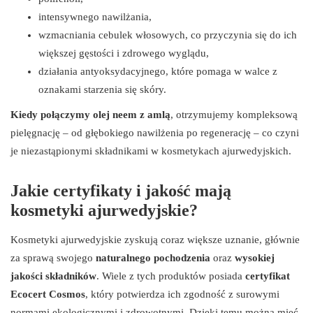
intensywnego nawilżania,
wzmacniania cebulek włosowych, co przyczynia się do ich
większej gęstości i zdrowego wyglądu,
działania antyoksydacyjnego, które pomaga w walce z
oznakami starzenia się skóry.
Kiedy połączymy olej neem z amlą
, otrzymujemy kompleksową
pielęgnację – od głębokiego nawilżenia po regenerację – co czyni
je niezastąpionymi składnikami w kosmetykach ajurwedyjskich.
Jakie certyfikaty i jakość mają
kosmetyki ajurwedyjskie?
Kosmetyki ajurwedyjskie zyskują coraz większe uznanie, głównie
za sprawą swojego
naturalnego pochodzenia
oraz
wysokiej
jakości składników
. Wiele z tych produktów posiada
certyfikat
Ecocert Cosmos
, który potwierdza ich zgodność z surowymi
normami ekologicznymi i zdrowotnymi. Dzięki temu można mieć