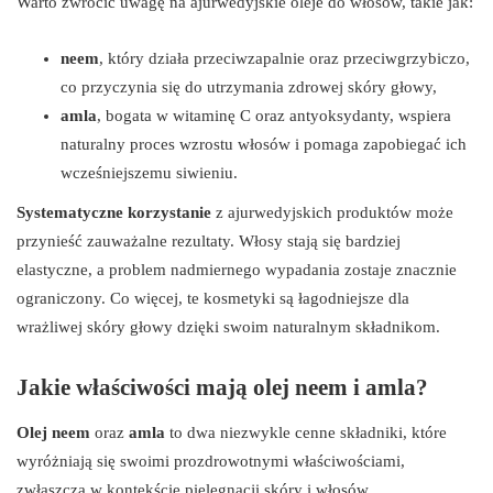
Warto zwrócić uwagę na ajurwedyjskie oleje do włosów, takie jak:
neem
, który działa przeciwzapalnie oraz przeciwgrzybiczo,
co przyczynia się do utrzymania zdrowej skóry głowy,
amla
, bogata w witaminę C oraz antyoksydanty, wspiera
naturalny proces wzrostu włosów i pomaga zapobiegać ich
wcześniejszemu siwieniu.
Systematyczne korzystanie
z ajurwedyjskich produktów może
przynieść zauważalne rezultaty. Włosy stają się bardziej
elastyczne, a problem nadmiernego wypadania zostaje znacznie
ograniczony. Co więcej, te kosmetyki są łagodniejsze dla
wrażliwej skóry głowy dzięki swoim naturalnym składnikom.
Jakie właściwości mają olej neem i amla?
Olej neem
oraz
amla
to dwa niezwykle cenne składniki, które
wyróżniają się swoimi prozdrowotnymi właściwościami,
zwłaszcza w kontekście pielęgnacji skóry i włosów.