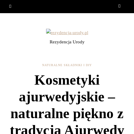
Rezydencja Urody
NATURALNE SKŁADNIKI I DIY
Kosmetyki
ajurwedyjskie –
naturalne piękno z
tradycją Ajurwedy