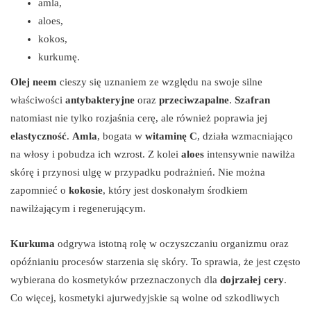
amla,
aloes,
kokos,
kurkumę.
Olej neem
cieszy się uznaniem ze względu na swoje silne
właściwości
antybakteryjne
oraz
przeciwzapalne
.
Szafran
natomiast nie tylko rozjaśnia cerę, ale również poprawia jej
elastyczność
.
Amla
, bogata w
witaminę C
, działa wzmacniająco
na włosy i pobudza ich wzrost. Z kolei
aloes
intensywnie nawilża
skórę i przynosi ulgę w przypadku podrażnień. Nie można
zapomnieć o
kokosie
, który jest doskonałym środkiem
nawilżającym i regenerującym.
Kurkuma
odgrywa istotną rolę w oczyszczaniu organizmu oraz
opóźnianiu procesów starzenia się skóry. To sprawia, że jest często
wybierana do kosmetyków przeznaczonych dla
dojrzałej cery
.
Co więcej, kosmetyki ajurwedyjskie są wolne od szkodliwych