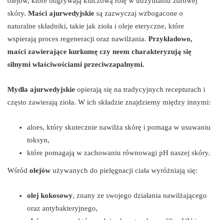
olejów, które odgrywają kluczową rolę w utrzymaniu zdrowej
skóry.
Maści ajurwedyjskie
są zazwyczaj wzbogacone o
naturalne składniki, takie jak zioła i oleje eteryczne, które
wspierają proces regeneracji oraz nawilżania.
Przykładowo,
maści zawierające kurkumę czy neem charakteryzują się
silnymi właściwościami przeciwzapalnymi.
Mydła ajurwedyjskie
opierają się na tradycyjnych recepturach i
często zawierają zioła. W ich składzie znajdziemy między innymi:
aloes, który skutecznie nawilża skórę i pomaga w usuwaniu
toksyn,
które pomagają w zachowaniu równowagi pH naszej skóry.
Wśród
olejów
używanych do pielęgnacji ciała wyróżniają się:
olej kokosowy
, znany ze swojego działania nawilżającego
oraz antybakteryjnego,