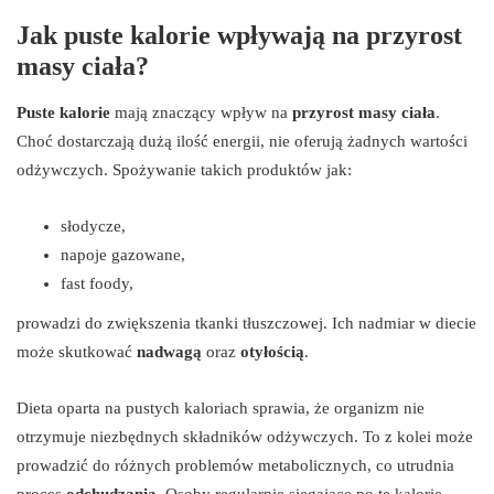
Jak puste kalorie wpływają na przyrost
masy ciała?
Puste kalorie
mają znaczący wpływ na
przyrost masy ciała
.
Choć dostarczają dużą ilość energii, nie oferują żadnych wartości
odżywczych. Spożywanie takich produktów jak:
słodycze,
napoje gazowane,
fast foody,
prowadzi do zwiększenia tkanki tłuszczowej. Ich nadmiar w diecie
może skutkować
nadwagą
oraz
otyłością
.
Dieta oparta na pustych kaloriach sprawia, że organizm nie
otrzymuje niezbędnych składników odżywczych. To z kolei może
prowadzić do różnych problemów metabolicznych, co utrudnia
proces
odchudzania
. Osoby regularnie sięgające po te kalorie