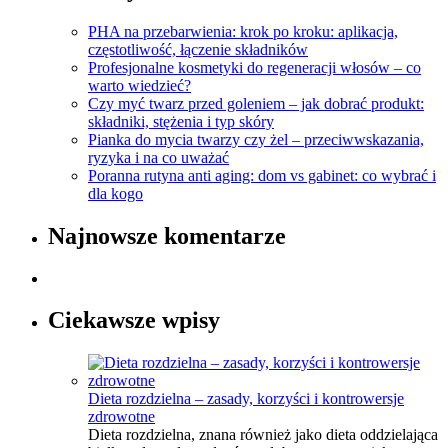
PHA na przebarwienia: krok po kroku: aplikacja,
częstotliwość, łączenie składników
Profesjonalne kosmetyki do regeneracji włosów – co
warto wiedzieć?
Czy myć twarz przed goleniem – jak dobrać produkt:
składniki, stężenia i typ skóry
Pianka do mycia twarzy czy żel – przeciwwskazania,
ryzyka i na co uważać
Poranna rutyna anti aging: dom vs gabinet: co wybrać i
dla kogo
Najnowsze komentarze
Ciekawsze wpisy
Dieta rozdzielna – zasady, korzyści i kontrowersje
zdrowotne
Dieta rozdzielna, znana również jako dieta oddzielająca