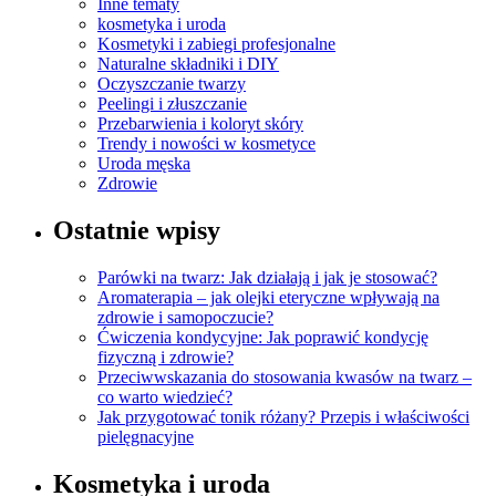
Inne tematy
kosmetyka i uroda
Kosmetyki i zabiegi profesjonalne
Naturalne składniki i DIY
Oczyszczanie twarzy
Peelingi i złuszczanie
Przebarwienia i koloryt skóry
Trendy i nowości w kosmetyce
Uroda męska
Zdrowie
Ostatnie wpisy
Parówki na twarz: Jak działają i jak je stosować?
Aromaterapia – jak olejki eteryczne wpływają na
zdrowie i samopoczucie?
Ćwiczenia kondycyjne: Jak poprawić kondycję
fizyczną i zdrowie?
Przeciwwskazania do stosowania kwasów na twarz –
co warto wiedzieć?
Jak przygotować tonik różany? Przepis i właściwości
pielęgnacyjne
Kosmetyka i uroda