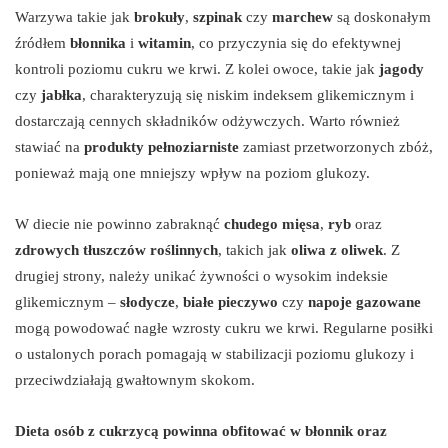
Warzywa takie jak
brokuły
,
szpinak
czy
marchew
są doskonałym
źródłem
błonnika
i
witamin
, co przyczynia się do efektywnej
kontroli poziomu cukru we krwi. Z kolei owoce, takie jak
jagody
czy
jabłka
, charakteryzują się niskim indeksem glikemicznym i
dostarczają cennych składników odżywczych. Warto również
stawiać na
produkty pełnoziarniste
zamiast przetworzonych zbóż,
ponieważ mają one mniejszy wpływ na poziom glukozy.
W diecie nie powinno zabraknąć
chudego mięsa
,
ryb
oraz
zdrowych tłuszczów roślinnych
, takich jak
oliwa z oliwek
. Z
drugiej strony, należy unikać żywności o wysokim indeksie
glikemicznym –
słodycze
,
białe pieczywo
czy
napoje gazowane
mogą powodować nagłe wzrosty cukru we krwi. Regularne posiłki
o ustalonych porach pomagają w stabilizacji poziomu glukozy i
przeciwdziałają gwałtownym skokom.
Dieta osób z cukrzycą powinna obfitować w błonnik oraz