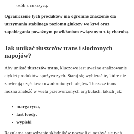
osób z cukrzycą.
Ograniczenie tych produktów ma ogromne znaczenie dla
utrzymania stabilnego poziomu glukozy we krwi oraz
zapobiegania poważnym powikłaniom związanym z tą chorobą.
Jak unikać tłuszczów trans i słodzonych
napojów?
Aby unikać
tłuszczów trans
, kluczowe jest uważne analizowanie
etykiet produktów spożywczych. Staraj się wybierać te, które nie
zawierają częściowo uwodornionych olejów. Tłuszcze trans
można znaleźć w wielu przetworzonych artykułach, takich jak:
margaryna
,
fast foody
,
wypieki
.
Regularne sprawdzanie składników pozwoli ci pozbyć się tych