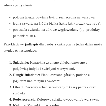
zdrowego żywienia:
połowa talerza powinna być przeznaczona na warzywa,
jedna czwarta na źródła białka (takie jak kurczak czy ryba),
pozostała ćwiartka na zdrowe węglowodany (np. produkty
pełnoziarniste).
Przykładowy jadłospis
dla osoby z cukrzycą na jeden dzień może
wyglądać następująco:
Śniadanie:
Kanapki z żytniego chleba razowego z
polędwicą indyka i świeżymi warzywami.
Drugie śniadanie:
Płatki owsiane górskie, podane z
jogurtem naturalnym i owocami.
Obiad:
Pieczony schab serwowany z kaszą pęczak oraz
surówką.
Podwieczorek:
Kolorowa sałatka owocowa lub warzywna.
Kolacja:
Kanapki z pastą rybną.