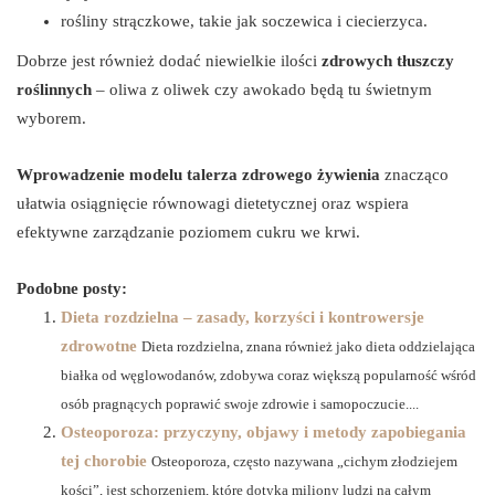
rośliny strączkowe, takie jak soczewica i ciecierzyca.
Dobrze jest również dodać niewielkie ilości
zdrowych tłuszczy
roślinnych
– oliwa z oliwek czy awokado będą tu świetnym
wyborem.
Wprowadzenie modelu talerza zdrowego żywienia
znacząco
ułatwia osiągnięcie równowagi dietetycznej oraz wspiera
efektywne zarządzanie poziomem cukru we krwi.
Podobne posty:
Dieta rozdzielna – zasady, korzyści i kontrowersje
zdrowotne
Dieta rozdzielna, znana również jako dieta oddzielająca
białka od węglowodanów, zdobywa coraz większą popularność wśród
osób pragnących poprawić swoje zdrowie i samopoczucie....
Osteoporoza: przyczyny, objawy i metody zapobiegania
tej chorobie
Osteoporoza, często nazywana „cichym złodziejem
kości”, jest schorzeniem, które dotyka miliony ludzi na całym