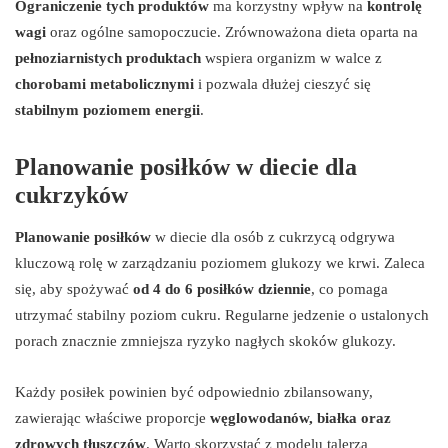
Ograniczenie tych produktów
ma korzystny wpływ na
kontrolę
wagi
oraz ogólne samopoczucie. Zrównoważona dieta oparta na
pełnoziarnistych produktach
wspiera organizm w walce z
chorobami metabolicznymi
i pozwala dłużej cieszyć się
stabilnym poziomem energii
.
Planowanie posiłków w diecie dla
cukrzyków
Planowanie posiłków
w diecie dla osób z cukrzycą odgrywa
kluczową rolę w zarządzaniu poziomem glukozy we krwi. Zaleca
się, aby spożywać
od 4 do 6 posiłków dziennie
, co pomaga
utrzymać stabilny poziom cukru. Regularne jedzenie o ustalonych
porach znacznie zmniejsza ryzyko nagłych skoków glukozy.
Każdy posiłek powinien być odpowiednio zbilansowany,
zawierając właściwe proporcje
węglowodanów, białka oraz
zdrowych tłuszczów
. Warto skorzystać z modelu talerza