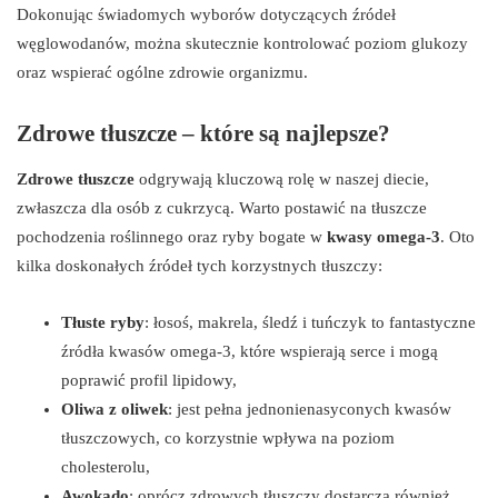
Dokonując świadomych wyborów dotyczących źródeł
węglowodanów, można skutecznie kontrolować poziom glukozy
oraz wspierać ogólne zdrowie organizmu.
Zdrowe tłuszcze – które są najlepsze?
Zdrowe tłuszcze
odgrywają kluczową rolę w naszej diecie,
zwłaszcza dla osób z cukrzycą. Warto postawić na tłuszcze
pochodzenia roślinnego oraz ryby bogate w
kwasy omega-3
. Oto
kilka doskonałych źródeł tych korzystnych tłuszczy:
Tłuste ryby
: łosoś, makrela, śledź i tuńczyk to fantastyczne
źródła kwasów omega-3, które wspierają serce i mogą
poprawić profil lipidowy,
Oliwa z oliwek
: jest pełna jednonienasyconych kwasów
tłuszczowych, co korzystnie wpływa na poziom
cholesterolu,
Awokado
: oprócz zdrowych tłuszczy dostarcza również