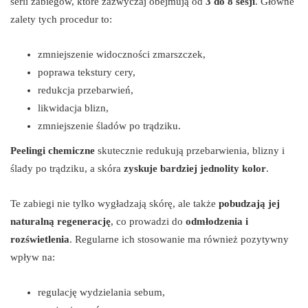
serii zabiegów, które zazwyczaj obejmują od
3 do 8 sesji
. Główne
zalety tych procedur to:
zmniejszenie widoczności zmarszczek,
poprawa tekstury cery,
redukcja przebarwień,
likwidacja blizn,
zmniejszenie śladów po trądziku.
Peelingi chemiczne
skutecznie redukują przebarwienia, blizny i
ślady po trądziku, a skóra
zyskuje bardziej jednolity kolor
.
Te zabiegi nie tylko wygładzają skórę, ale także
pobudzają jej
naturalną regenerację
, co prowadzi do
odmłodzenia i
rozświetlenia
. Regularne ich stosowanie ma również pozytywny
wpływ na:
regulację wydzielania sebum,