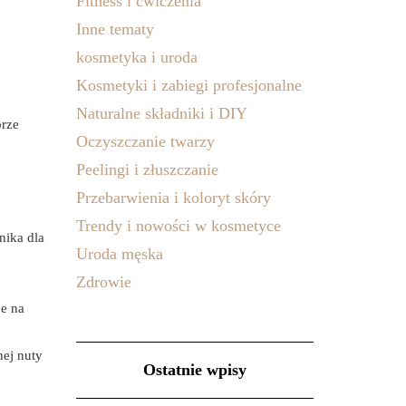
Fitness i ćwiczenia
Inne tematy
kosmetyka i uroda
Kosmetyki i zabiegi profesjonalne
Naturalne składniki i DIY
orze
Oczyszczanie twarzy
Peelingi i złuszczanie
Przebarwienia i koloryt skóry
Trendy i nowości w kosmetyce
nika dla
Uroda męska
Zdrowie
je na
nej nuty
Ostatnie wpisy