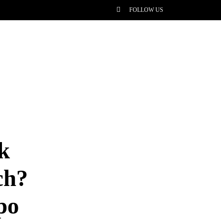
FOLLOW US
k
ch?
po