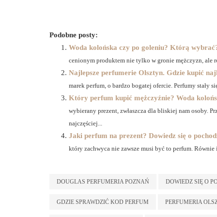
Podobne posty:
Woda kolońska czy po goleniu? Którą wybrać?
cenionym produktem nie tylko w gronie mężczyzn, ale ró
Najlepsze perfumerie Olsztyn. Gdzie kupić na
marek perfum, o bardzo bogatej ofercie. Perfumy stały si
Który perfum kupić mężczyźnie? Woda kolońsk
wybierany prezent, zwłaszcza dla bliskiej nam osoby. P
najczęściej...
Jaki perfum na prezent? Dowiedz się o pocho
który zachwyca nie zawsze musi być to perfum. Równie i
DOUGLAS PERFUMERIA POZNAŃ
DOWIEDZ SIĘ O 
GDZIE SPRAWDZIĆ KOD PERFUM
PERFUMERIA OLS