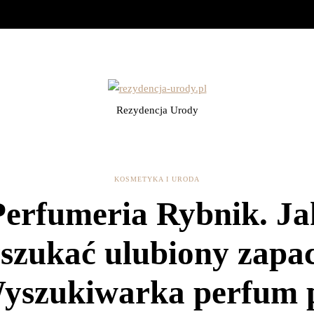
Rezydencja Urody
KOSMETYKA I URODA
Perfumeria Rybnik. Ja
szukać ulubiony zapa
yszukiwarka perfum 