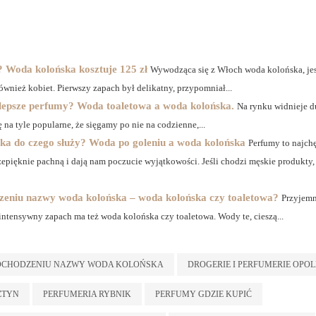
 Woda kolońska kosztuje 125 zł
Wywodząca się z Włoch woda kolońska, je
wnież kobiet. Pierwszy zapach był delikatny, przypomniał...
jlepsze perfumy? Woda toaletowa a woda kolońska.
Na rynku widnieje 
ę na tyle popularne, że sięgamy po nie na codzienne,...
a do czego służy? Woda po goleniu a woda kolońska
Perfumy to najchę
rzepięknie pachną i dają nam poczucie wyjątkowości. Jeśli chodzi męskie produkty,
dzeniu nazwy woda kolońska – woda kolońska czy toaletowa?
Przyjemn
ntensywny zapach ma też woda kolońska czy toaletowa. Wody te, cieszą...
POCHODZENIU NAZWY WODA KOLOŃSKA
DROGERIE I PERFUMERIE OPOL
ZTYN
PERFUMERIA RYBNIK
PERFUMY GDZIE KUPIĆ