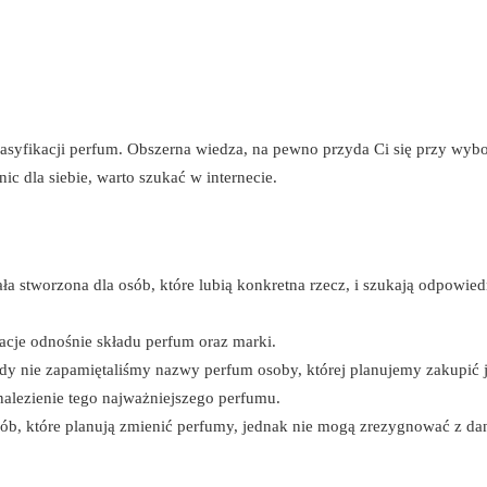
asyfikacji perfum. Obszerna wiedza, na pewno przyda Ci się przy wyb
nic dla siebie, warto szukać w internecie.
tała stworzona dla osób, które lubią konkretna rzecz, i szukają odpowied
acje odnośnie składu perfum oraz marki.
dy nie zapamiętaliśmy nazwy perfum osoby, której planujemy zakupić 
alezienie tego najważniejszego perfumu.
ób, które planują zmienić perfumy, jednak nie mogą zrezygnować z da