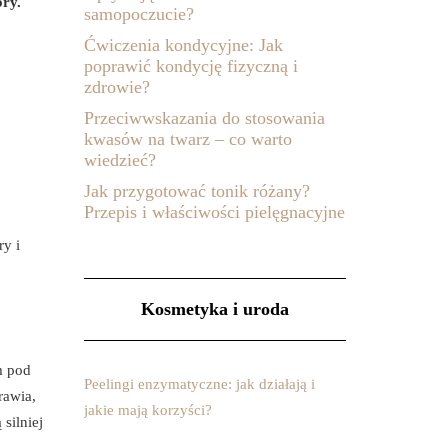
óry.
samopoczucie?
Ćwiczenia kondycyjne: Jak
poprawić kondycję fizyczną i
zdrowie?
Przeciwwskazania do stosowania
kwasów na twarz – co warto
wiedzieć?
Jak przygotować tonik różany?
Przepis i właściwości pielęgnacyjne
ry i
Kosmetyka i uroda
m pod
Peelingi enzymatyczne: jak działają i
rawia,
jakie mają korzyści?
silniej