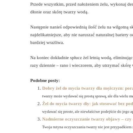
Przede wszystkim, przed nałożeniem żelu, wykonaj dema
dłonie oraz skórę twarzy wodą.
Następnie nanieś odpowiednią ilość żelu na wilgotną s
najdelikatniejsze, aby nie naruszać naturalnej bariery o
bardziej wrażliwa.
Na koniec dokładnie spłucz żel letnią wodą, eliminując 
razy dziennie – rano i wieczorem, aby utrzymać skórę w
Podobne posty:
Dobry żel do mycia twarzy dla mężczyzn: pora
twarzy może wydawać się prostą sprawą, ale dla wielu m
Żel do mycia twarzy diy: jak stosować bez pod
wydawać się proste, ale niewłaściwe podejście do jego a
Nadmierne oczyszczanie twarzy objawy – czy dz
Twoja rutyna oczyszczania twarzy nie jest przypadkiem z