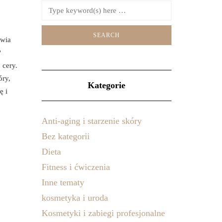
owia
?
 cery.
óry,
Kategorie
ę i
Anti-aging i starzenie skóry
Bez kategorii
Dieta
Fitness i ćwiczenia
Inne tematy
kosmetyka i uroda
Kosmetyki i zabiegi profesjonalne