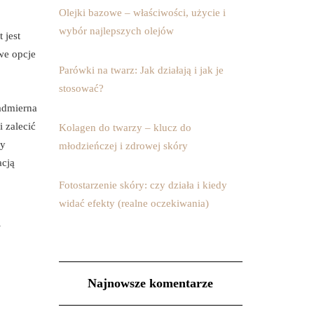
Olejki bazowe – właściwości, użycie i
wybór najlepszych olejów
 jest
we opcje
Parówki na twarz: Jak działają i jak je
stosować?
nadmierna
 zalecić
Kolagen do twarzy – klucz do
zy
młodzieńczej i zdrowej skóry
acją
Fotostarzenie skóry: czy działa i kiedy
widać efekty (realne oczekiwania)
m
Najnowsze komentarze