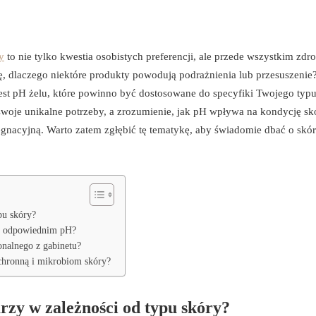
y
to nie tylko kwestia osobistych preferencji, ale przede wszystkim zdr
ę, dlaczego niektóre produkty powodują podrażnienia lub przesuszenie
st pH żelu, które powinno być dostosowane do specyfiki Twojego typu
woje unikalne potrzeby, a zrozumienie, jak pH wpływa na kondycję sk
nacyjną. Warto zatem zgłębić tę tematykę, aby świadomie dbać o skór
pu skóry?
 o odpowiednim pH?
nalnego z gabinetu?
ochronną i mikrobiom skóry?
rzy w zależności od typu skóry?