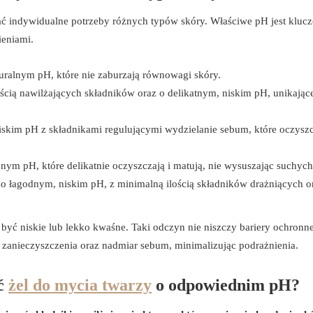
 indywidualne potrzeby różnych typów skóry. Właściwe pH jest kluc
ieniami.
turalnym pH, które nie zaburzają równowagi skóry.
cią nawilżających składników oraz o delikatnym, niskim pH, unikając
iskim pH z składnikami regulującymi wydzielanie sebum, które oczysz
ym pH, które delikatnie oczyszczają i matują, nie wysuszając suchych 
 łagodnym, niskim pH, z minimalną ilością składników drażniących o
yć niskie lub lekko kwaśne. Taki odczyn nie niszczy bariery ochronne
a zanieczyszczenia oraz nadmiar sebum, minimalizując podrażnienia.
ać
żel do mycia twarzy
o odpowiednim pH?