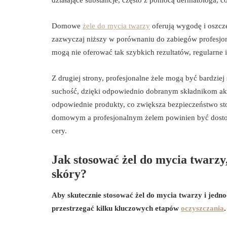
działające substancje, często z pomocą dermatologa, c
Domowe
żele do mycia twarzy
oferują wygodę i oszczę
zazwyczaj niższy w porównaniu do zabiegów profesjon
mogą nie oferować tak szybkich rezultatów, regularne
Z drugiej strony, profesjonalne żele mogą być bardzie
suchość, dzięki odpowiednio dobranym składnikom akty
odpowiednie produkty, co zwiększa bezpieczeństwo sto
domowym a profesjonalnym żelem powinien być dostos
cery.
Jak stosować żel do mycia twarzy
skóry?
Aby skutecznie stosować żel do mycia twarzy i jedn
przestrzegać kilku kluczowych etapów
oczyszczania
.