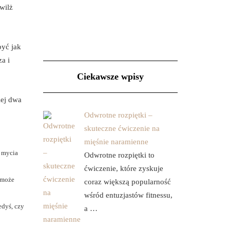
wilż
być jak
za i
Ciekawsze wpisy
iej dwa
Odwrotne rozpiętki –
skuteczne ćwiczenie na
mięśnie naramienne
 mycia
Odwrotne rozpiętki to
ćwiczenie, które zyskuje
 może
coraz większą popularność
wśród entuzjastów fitnessu,
edyś, czy
a …