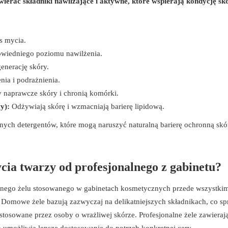
erać składniki nawilżające i aktywne, które wspierają kondycję sk
s mycia.
wiedniego poziomu nawilżenia.
enerację skóry.
nia i podrażnienia.
naprawcze skóry i chronią komórki.
y):
Odżywiają skórę i wzmacniają barierę lipidową.
nych detergentów, które mogą naruszyć naturalną barierę ochronną skó
cia twarzy od profesjonalnego z gabinetu?
alnego żelu stosowanego w gabinetach kosmetycznych przede wszystki
Domowe żele bazują zazwyczaj na delikatniejszych składnikach, co sp
osowane przez osoby o wrażliwej skórze. Profesjonalne żele zawierają 