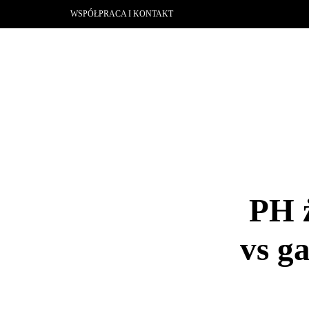
WSPÓŁPRACA I KONTAKT
PH 
vs g