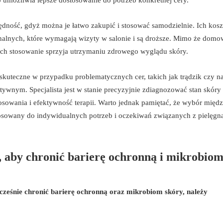
o umożliwia lepsze dostosowanie do potrzeb konkretnej cery.
dność, gdyż można je łatwo zakupić i stosować samodzielnie. Ich koszt
alnych, które wymagają wizyty w salonie i są droższe. Mimo że domo
 ich stosowanie sprzyja utrzymaniu zdrowego wyglądu skóry.
j skuteczne w przypadku problematycznych cer, takich jak trądzik czy 
wnym. Specjalista jest w stanie precyzyjnie zdiagnozować stan skóry i
sowania i efektywność terapii. Warto jednak pamiętać, że wybór międ
owany do indywidualnych potrzeb i oczekiwań związanych z pielęgn
, aby chronić barierę ochronną i mikrobio
ocześnie chronić barierę ochronną oraz mikrobiom skóry, należy