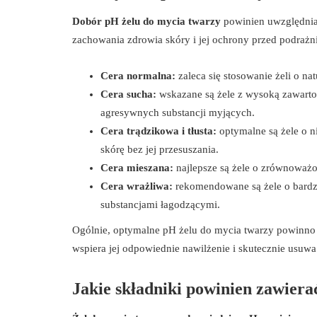
Dobór pH żelu do mycia twarzy
powinien uwzględniać
zachowania zdrowia skóry i jej ochrony przed podrażn
Cera normalna:
zaleca się stosowanie żeli o na
Cera sucha:
wskazane są żele z wysoką zawartoś
agresywnych substancji myjących.
Cera trądzikowa i tłusta:
optymalne są żele o n
skórę bez jej przesuszania.
Cera mieszana:
najlepsze są żele o zrównoważon
Cera wrażliwa:
rekomendowane są żele o bardzo
substancjami łagodzącymi.
Ogólnie, optymalne pH żelu do mycia twarzy powinno b
wspiera jej odpowiednie nawilżenie i skutecznie usuw
Jakie składniki powinien zawier