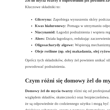
Żel do mycia twarzy o odpowiednim pH powinien zawi
Kluczowe składniki to:
Gliceryna:
Zapobiega wysuszeniu skóry podcza
Kwas hialuronowy:
Pomaga w utrzymaniu odpo
Niacynamid:
Łagodzi podrażnienia i wspiera reg
Aloes:
Działa łagodząco, redukując zaczerwienie
Oligosacharydy algowe:
Wspierają mechanizmy 
Oleje roślinne (np. olej makadamia, olej ryżow
Oprócz tych składników, dobry żel powinien unikać sil
powodować podrażnienia.
Czym różni się domowy żel do my
Domowy żel do mycia twarzy
różni się od profesjon
względem składów, skuteczności oraz bezpieczeństwa. 
że są odpowiednie do codziennego użytku i mogą być st