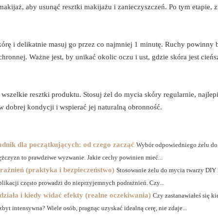
kijaż, aby usunąć resztki makijażu i zanieczyszczeń. Po tym etapie, z
kórę i delikatnie masuj go przez co najmniej 1 minutę. Ruchy powinny 
chronnej. Ważne jest, by unikać okolic oczu i ust, gdzie skóra jest cieńs
wszelkie resztki produktu. Stosuj żel do mycia skóry regularnie, najlep
 dobrej kondycji i wspierać jej naturalną obronność.
dnik dla początkujących: od czego zacząć
Wybór odpowiedniego żelu do
ężczyzn to prawdziwe wyzwanie. Jakie cechy powinien mieć...
rażnień (praktyka i bezpieczeństwo)
Stosowanie żelu do mycia twarzy DIY
plikacji często prowadzi do nieprzyjemnych podrażnień. Czy...
iała i kiedy widać efekty (realne oczekiwania)
Czy zastanawiałeś się ki
byt intensywna? Wiele osób, pragnąc uzyskać idealną cerę, nie zdaje...