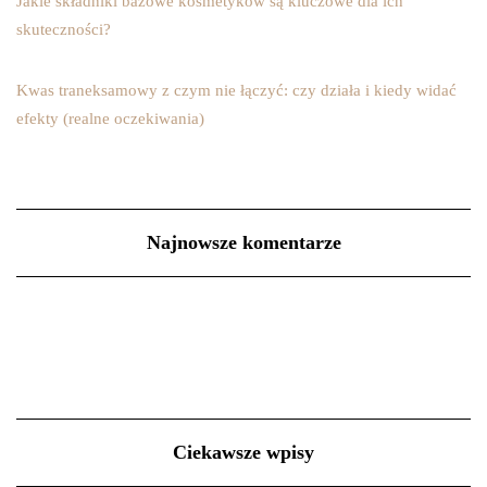
Jakie składniki bazowe kosmetyków są kluczowe dla ich
skuteczności?
Kwas traneksamowy z czym nie łączyć: czy działa i kiedy widać
efekty (realne oczekiwania)
Najnowsze komentarze
Ciekawsze wpisy