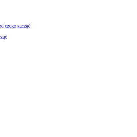
 od czego zacząć
cząć