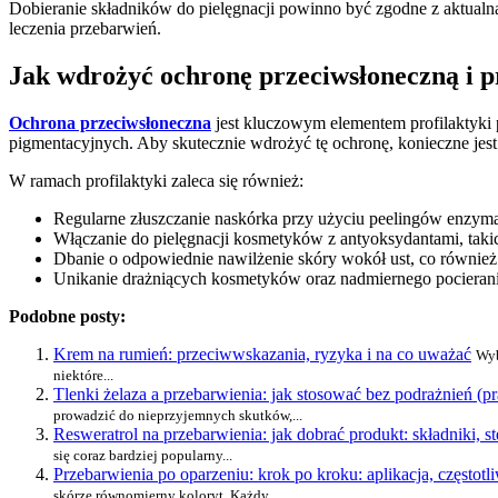
Dobieranie składników do pielęgnacji powinno być zgodne z aktualną 
leczenia przebarwień.
Jak wdrożyć ochronę przeciwsłoneczną i p
Ochrona przeciwsłoneczna
jest kluczowym elementem profilaktyki
pigmentacyjnych. Aby skutecznie wdrożyć tę ochronę, konieczne jes
W ramach profilaktyki zaleca się również:
Regularne złuszczanie naskórka przy użyciu peelingów enzy
Włączanie do pielęgnacji kosmetyków z antyoksydantami, takic
Dbanie o odpowiednie nawilżenie skóry wokół ust, co równie
Unikanie drażniących kosmetyków oraz nadmiernego pocierania
Podobne posty:
Krem na rumień: przeciwwskazania, ryzyka i na co uważać
Wyb
niektóre...
Tlenki żelaza a przebarwienia: jak stosować bez podrażnień (p
prowadzić do nieprzyjemnych skutków,...
Resweratrol na przebarwienia: jak dobrać produkt: składniki, st
się coraz bardziej popularny...
Przebarwienia po oparzeniu: krok po kroku: aplikacja, częstotl
skórze równomierny koloryt. Każdy,...