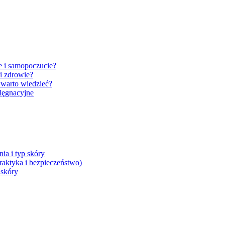
e i samopoczucie?
i zdrowie?
 warto wiedzieć?
elęgnacyjne
nia i typ skóry
raktyka i bezpieczeństwo)
 skóry