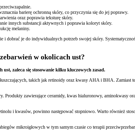
przeciwzapalnie.
macnia barierę ochronną skóry, co przyczynia się do jej poprawy.
arwienia oraz poprawia teksturę skóry.
nie innych substancji aktywnych i poprawia koloryt skóry.
dukcję melaniny.
larnie i dobrać je do indywidualnych potrzeb swojej skóry. Systematy
rzebarwień w okolicach ust?
ust, zaleca się stosowanie kilku kluczowych zasad.
uszczających, takich jak retinoidy oraz kwasy AHA i BHA. Zamiast te
y. Produkty zawierające ceramidy, kwas hialuronowy, aminokwasy oraz 
tinolu i kwasów, powinno następować stopniowo. Warto również stosow
abiegów mikroigłowych w tym samym czasie co terapii przeciwprzeba