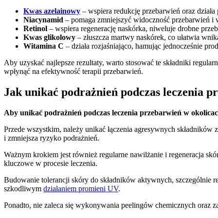
Kwas azelainowy
– wspiera redukcję przebarwień oraz działa 
Niacynamid
– pomaga zmniejszyć widoczność przebarwień i wz
Retinol
– wspiera regenerację naskórka, niweluje drobne przeb
Kwas glikolowy
– złuszcza martwy naskórek, co ułatwia wnika
Witamina C
– działa rozjaśniająco, hamując jednocześnie pro
Aby uzyskać najlepsze rezultaty, warto stosować te składniki regu
wpłynąć na efektywność terapii przebarwień.
Jak unikać podrażnień podczas leczenia p
Aby unikać podrażnień podczas leczenia przebarwień w okolicach 
Przede wszystkim, należy unikać łączenia agresywnych składników zł
i zmniejsza ryzyko podrażnień.
Ważnym krokiem jest również regularne nawilżanie i regeneracja skór
kluczowe w procesie leczenia.
Budowanie tolerancji skóry do składników aktywnych, szczególnie re
szkodliwym
działaniem promieni UV
.
Ponadto, nie zaleca się wykonywania peelingów chemicznych oraz z