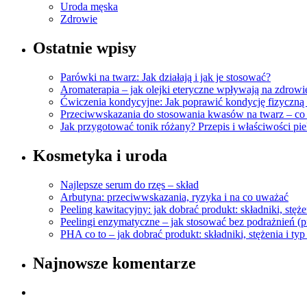
Uroda męska
Zdrowie
Ostatnie wpisy
Parówki na twarz: Jak działają i jak je stosować?
Aromaterapia – jak olejki eteryczne wpływają na zdrowi
Ćwiczenia kondycyjne: Jak poprawić kondycję fizyczną 
Przeciwwskazania do stosowania kwasów na twarz – co
Jak przygotować tonik różany? Przepis i właściwości pi
Kosmetyka i uroda
Najlepsze serum do rzęs – skład
Arbutyna: przeciwwskazania, ryzyka i na co uważać
Peeling kawitacyjny: jak dobrać produkt: składniki, stęże
Peelingi enzymatyczne – jak stosować bez podrażnień (p
PHA co to – jak dobrać produkt: składniki, stężenia i typ
Najnowsze komentarze