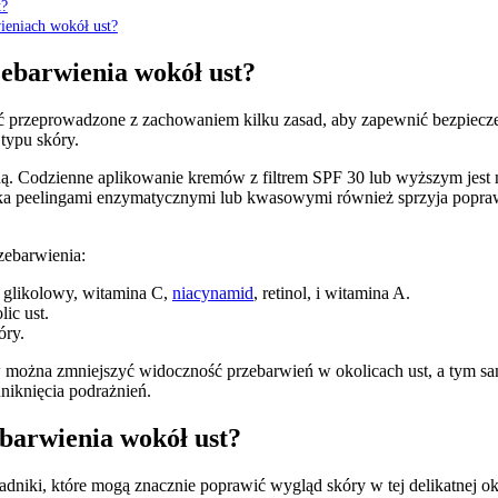
t?
ieniach wokół ust?
zebarwienia wokół ust?
przeprowadzone z zachowaniem kilku zasad, aby zapewnić bezpieczeń
typu skóry.
ą. Codzienne aplikowanie kremów z filtrem SPF 30 lub wyższym jest
órka peelingami enzymatycznymi lub kwasowymi również sprzyja popra
zebarwienia:
 glikolowy, witamina C,
niacynamid
, retinol, i witamina A.
ic ust.
óry.
w można zmniejszyć widoczność przebarwień w okolicach ust, a tym s
niknięcia podrażnień.
ebarwienia wokół ust?
ładniki, które mogą znacznie poprawić wygląd skóry w tej delikatnej o