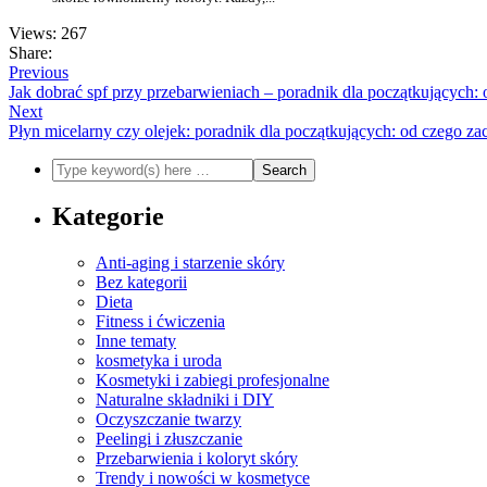
Views: 267
Share:
Previous
Jak dobrać spf przy przebarwieniach – poradnik dla początkujących:
Next
Płyn micelarny czy olejek: poradnik dla początkujących: od czego za
Kategorie
Anti-aging i starzenie skóry
Bez kategorii
Dieta
Fitness i ćwiczenia
Inne tematy
kosmetyka i uroda
Kosmetyki i zabiegi profesjonalne
Naturalne składniki i DIY
Oczyszczanie twarzy
Peelingi i złuszczanie
Przebarwienia i koloryt skóry
Trendy i nowości w kosmetyce