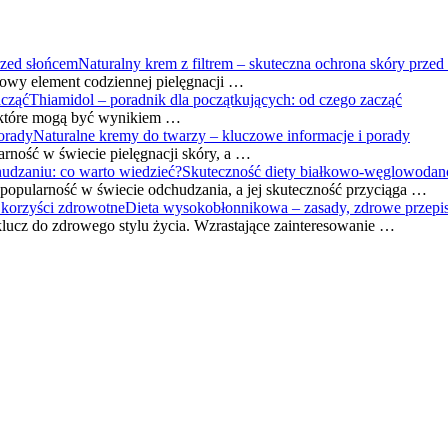
Naturalny krem z filtrem – skuteczna ochrona skóry przed
czowy element codziennej pielęgnacji …
Thiamidol – poradnik dla początkujących: od czego zacząć
, które mogą być wynikiem …
Naturalne kremy do twarzy – kluczowe informacje i porady
rność w świecie pielęgnacji skóry, a …
Skuteczność diety białkowo-węglowodan
opularność w świecie odchudzania, a jej skuteczność przyciąga …
Dieta wysokobłonnikowa – zasady, zdrowe przepis
lucz do zdrowego stylu życia. Wzrastające zainteresowanie …