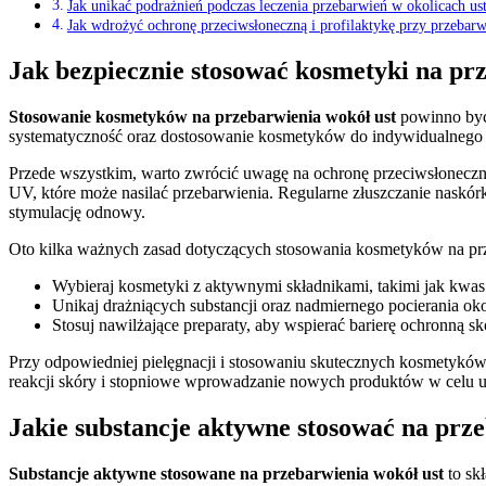
Jak unikać podrażnień podczas leczenia przebarwień w okolicach us
Jak wdrożyć ochronę przeciwsłoneczną i profilaktykę przy przebarw
Jak bezpiecznie stosować kosmetyki na pr
Stosowanie kosmetyków na przebarwienia wokół ust
powinno być 
systematyczność oraz dostosowanie kosmetyków do indywidualnego 
Przede wszystkim, warto zwrócić uwagę na ochronę przeciwsłoneczn
UV, które może nasilać przebarwienia. Regularne złuszczanie nask
stymulację odnowy.
Oto kilka ważnych zasad dotyczących stosowania kosmetyków na pr
Wybieraj kosmetyki z aktywnymi składnikami, takimi jak kwas
Unikaj drażniących substancji oraz nadmiernego pocierania okol
Stosuj nawilżające preparaty, aby wspierać barierę ochronną sk
Przy odpowiedniej pielęgnacji i stosowaniu skutecznych kosmetykó
reakcji skóry i stopniowe wprowadzanie nowych produktów w celu u
Jakie substancje aktywne stosować na prz
Substancje aktywne stosowane na przebarwienia wokół ust
to sk