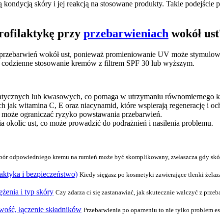
kondycją skóry i jej reakcją na stosowane produkty. Takie podejście 
rofilaktykę przy
przebarwieniach
wokół ust
 przebarwień wokół ust, ponieważ promieniowanie UV może stymulow
t codzienne stosowanie kremów z filtrem SPF 30 lub wyższym.
matycznych lub kwasowych, co pomaga w utrzymaniu równomiernego ko
h jak witamina C, E oraz niacynamid, które wspierają regenerację i 
ż może ograniczać ryzyko powstawania przebarwień.
 okolic ust, co może prowadzić do podrażnień i nasilenia problemu.
ór odpowiedniego kremu na rumień może być skomplikowany, zwłaszcza gdy skóra j
raktyka i bezpieczeństwo)
Kiedy sięgasz po kosmetyki zawierające tlenki żelaz
ężenia i typ skóry
Czy zdarza ci się zastanawiać, jak skutecznie walczyć z prze
iwość, łączenie składników
Przebarwienia po oparzeniu to nie tylko problem es