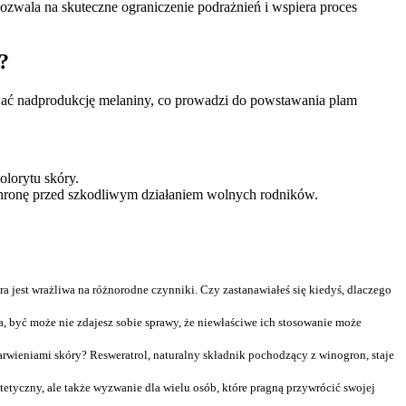
pozwala na skuteczne ograniczenie podrażnień i wspiera proces
?
ać nadprodukcję melaniny, co prowadzi do powstawania plam
lorytu skóry.
ochronę przed szkodliwym działaniem wolnych rodników.
est wrażliwa na różnorodne czynniki. Czy zastanawiałeś się kiedyś, dlaczego
a, być może nie zdajesz sobie sprawy, że niewłaściwe ich stosowanie może
barwieniami skóry? Resweratrol, naturalny składnik pochodzący z winogron, staje
tetyczny, ale także wyzwanie dla wielu osób, które pragną przywrócić swojej