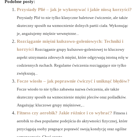
Podobne posty:
Przysiady Plié – jak je wykonywać i jakie niosą korzyści?
Przysiady Plié to nie tylko klasyczne baletowe ćwiczenie, ale także
skuteczny sposób na wzmocnienie dolnych partii ciała. Wykonując
je, angażujemy mięśnie wewnętrzne...
Rozciąganie mięśni kulszowo-goleniowych: Techniki i
korzyści
Rozciąganie grupy kulszowo-goleniowej to kluczowy
aspekt utrzymania zdrowych mięśni, które odgrywają istotną rolę w
codziennych ruchach. Regularne ćwiczenia rozciągające nie tylko
zwiększają...
Focze wiosło – jak poprawnie ćwiczyć i uniknąć błędów?
Focze wiosło to nie tylko zabawna nazwa ćwiczenia, ale także
skuteczny sposób na wzmocnienie mięśni pleców oraz pośladków.
Angażując kluczowe grupy mięśniowe,...
Fitness czy aerobik? Jakie różnice i co wybrać?
Fitness i
aerobik to dwa popularne podejścia do aktywności fizycznej, które
przyciągają osoby pragnące poprawić swoją kondycję oraz ogólne
samopoczucie. Choć często...