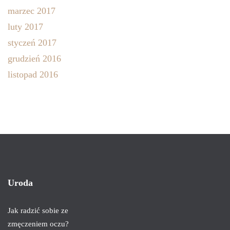
marzec 2017
luty 2017
styczeń 2017
grudzień 2016
listopad 2016
Uroda
Jak radzić sobie ze
zmęczeniem oczu?