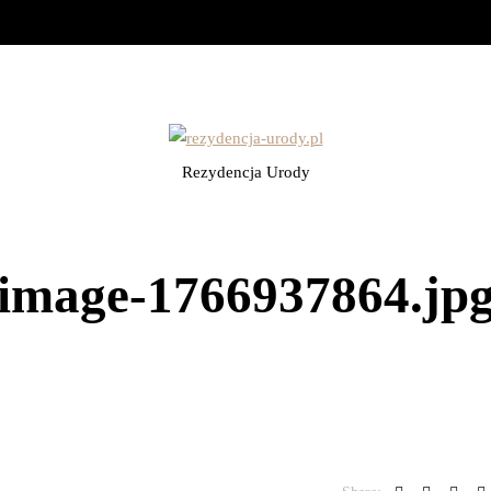
Rezydencja Urody
image-1766937864.jp