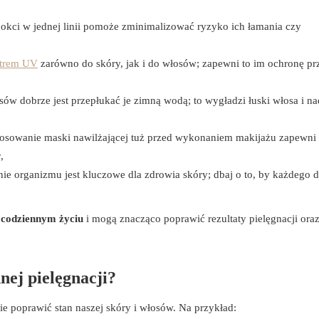
okci w jednej linii pomoże zminimalizować ryzyko ich łamania czy
ltrem UV
zarówno do skóry, jak i do włosów; zapewni to im ochronę pr
ów dobrze jest przepłukać je zimną wodą; to wygładzi łuski włosa i n
osowanie maski nawilżającej tuż przed wykonaniem makijażu zapewni 
,
e organizmu jest kluczowe dla zdrowia skóry; dbaj o to, by każdego d
 codziennym życiu
i mogą znacząco poprawić rezultaty pielęgnacji oraz
nnej pielęgnacji?
 poprawić stan naszej skóry i włosów. Na przykład: