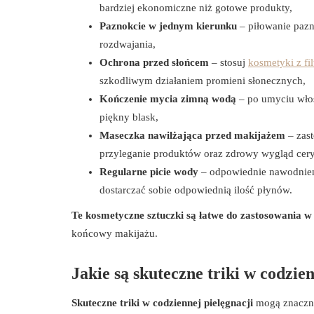
bardziej ekonomiczne niż gotowe produkty,
Paznokcie w jednym kierunku
– piłowanie pazn
rozdwajania,
Ochrona przed słońcem
– stosuj
kosmetyki z fi
szkodliwym działaniem promieni słonecznych,
Kończenie mycia zimną wodą
– po umyciu włos
piękny blask,
Maseczka nawilżająca przed makijażem
– zast
przyleganie produktów oraz zdrowy wygląd cery
Regularne picie wody
– odpowiednie nawodnieni
dostarczać sobie odpowiednią ilość płynów.
Te kosmetyczne sztuczki są łatwe do zastosowania w
końcowy makijażu.
Jakie są skuteczne triki w codzie
Skuteczne triki w codziennej pielęgnacji
mogą znacznie