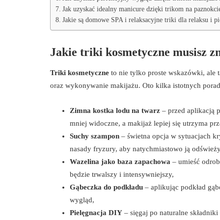
Jak uzyskać idealny manicure dzięki trikom na paznokci
Jakie są domowe SPA i relaksacyjne triki dla relaksu i pi
Jakie triki kosmetyczne musisz z
Triki kosmetyczne
to nie tylko proste wskazówki, ale
oraz wykonywanie makijażu. Oto kilka istotnych porad
Zimna kostka lodu na twarz
– przed aplikacją 
mniej widoczne, a makijaż lepiej się utrzyma prz
Suchy szampon
– świetna opcja w sytuacjach k
nasady fryzury, aby natychmiastowo ją odświeży
Wazelina jako baza zapachowa
– umieść odrobi
będzie trwalszy i intensywniejszy,
Gąbeczka do podkładu
– aplikując podkład gąb
wygląd,
Pielęgnacja DIY
– sięgaj po naturalne składnik