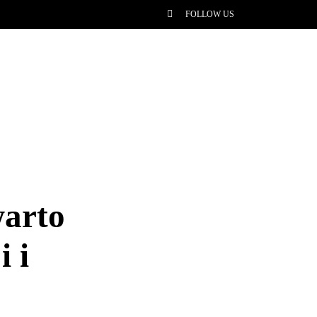
FOLLOW US
warto
i i