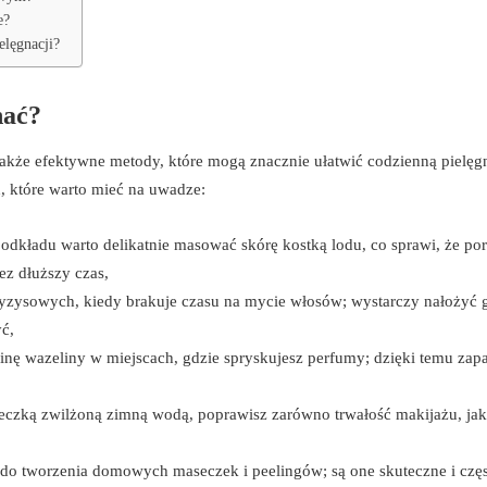
e?
elęgnacji?
nać?
 także efektywne metody, które mogą znacznie ułatwić codzienną pielęg
, które warto mieć na uwadze:
podkładu warto delikatnie masować skórę kostką lodu, co sprawi, że po
ez dłuższy czas,
ryzysowych, kiedy brakuje czasu na mycie włosów; wystarczy nałożyć 
ć,
nę wazeliny w miejscach, gdzie spryskujesz perfumy; dzięki temu zap
eczką zwilżoną zimną wodą, poprawisz zarówno trwałość makijażu, jak 
i do tworzenia domowych maseczek i peelingów; są one skuteczne i czę