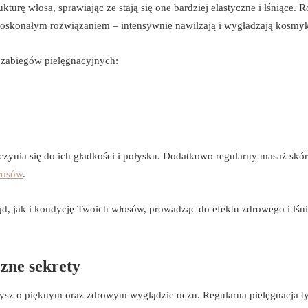
turę włosa, sprawiając że stają się one bardziej elastyczne i lśniące. 
doskonałym rozwiązaniem – intensywnie nawilżają i wygładzają kosmyk
 zabiegów pielęgnacyjnych:
ynia się do ich gładkości i połysku. Dodatkowo regularny masaż skó
łosów
.
d, jak i kondycję Twoich włosów, prowadząc do efektu zdrowego i lśn
czne sekrety
arzysz o pięknym oraz zdrowym wyglądzie oczu. Regularna pielęgnacja t