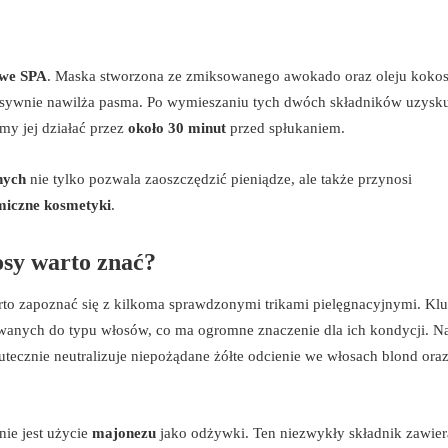
we SPA
. Maska stworzona ze zmiksowanego awokado oraz oleju kok
nsywnie nawilża pasma. Po wymieszaniu tych dwóch składników uzysk
my jej działać przez
około 30 minut
przed spłukaniem.
nych
nie tylko pozwala zaoszczędzić pieniądze, ale także przynosi
miczne kosmetyki
.
łosy warto znać?
rto zapoznać się z kilkoma sprawdzonymi trikami pielęgnacyjnymi. K
anych do typu włosów, co ma ogromne znaczenie dla ich kondycji. N
kutecznie neutralizuje niepożądane żółte odcienie we włosach blond ora
ie jest użycie
majonezu
jako odżywki. Ten niezwykły składnik zawier