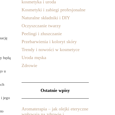
kosmetyka i uroda
Kosmetyki i zabiegi profesjonalne
Naturalne składniki i DIY
Oczyszczanie twarzy
Peelingi i złuszczanie
nację
Przebarwienia i koloryt skóry
Trendy i nowości w kosmetyce
Uroda męska
ry będą
Zdrowie
go u
ach
Ostatnie wpisy
i jego
Aromaterapia – jak olejki eteryczne
sto
wpływają na zdrowie i