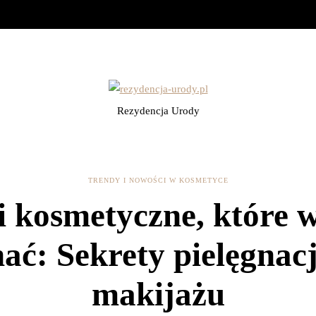
Rezydencja Urody
TRENDY I NOWOŚCI W KOSMETYCE
i kosmetyczne, które 
ać: Sekrety pielęgnacj
makijażu