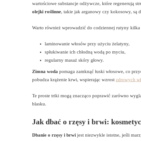
wartościowe substancje odżywcze, które regenerują struk
olejki roślinne
, takie jak arganowy czy kokosowy, są 
Warto również wprowadzić do codziennej rutyny kilka
laminowanie włosów przy użyciu żelatyny,
spłukiwanie ich chłodną wodą po myciu,
regularny masaż skóry głowy.
Zimna woda
pomaga zamknąć łuski włosowe, co przycz
pobudza krążenie krwi, wspierając wzrost
zdrowych w
Te proste triki mogą znacząco poprawić zarówno wyglą
blasku.
Jak dbać o rzęsy i brwi: kosmety
Dbanie o rzęsy i brwi
jest niezwykle istotne, jeśli m