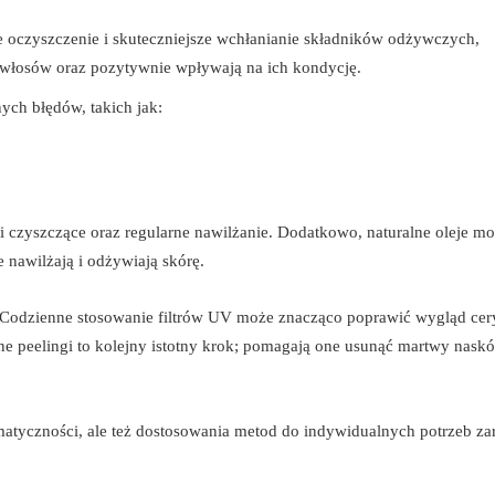
ze oczyszczenie i skuteczniejsze wchłanianie składników odżywczych,
t włosów oraz pozytywnie wpływają na ich kondycję.
ych błędów, takich jak:
i czyszczące oraz regularne nawilżanie. Dodatkowo, naturalne oleje m
 nawilżają i odżywiają skórę.
Codzienne stosowanie filtrów UV może znacząco poprawić wygląd cery
e peelingi to kolejny istotny krok; pomagają one usunąć martwy naskó
matyczności, ale też dostosowania metod do indywidualnych potrzeb z