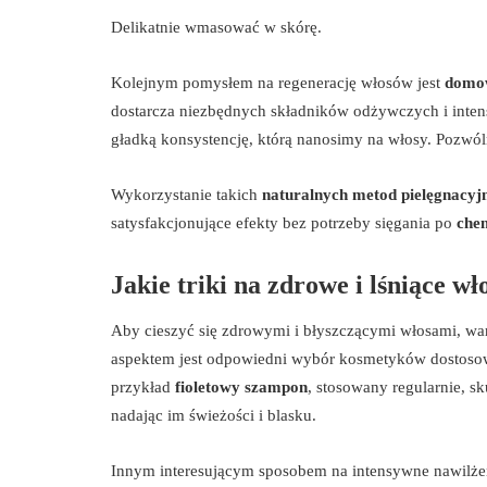
Delikatnie wmasować w skórę.
Kolejnym pomysłem na regenerację włosów jest
domo
dostarcza niezbędnych składników odżywczych i inte
gładką konsystencję, którą nanosimy na włosy. Pozwól
Wykorzystanie takich
naturalnych metod pielęgnacyj
satysfakcjonujące efekty bez potrzeby sięgania po
che
Jakie triki na zdrowe i lśniące w
Aby cieszyć się zdrowymi i błyszczącymi włosami, wa
aspektem jest odpowiedni wybór kosmetyków dostosow
przykład
fioletowy szampon
, stosowany regularnie, s
nadając im świeżości i blasku.
Innym interesującym sposobem na intensywne nawilżen