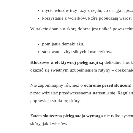
mycie włosów trzy razy z rzędu, co osiąga leps
korzystanie z wcierków, które pobudzają wzros
W trakcie dbania o skórę dobrze jest unikać powszechn
pomijanie demakijażu,
stosowanie zbyt silnych kosmetyków.
Kluczowe w efektywnej pielęgnacji są
delikatne środk
okazać się świetnym uzupełnieniem rutyny – doskonale
Nie zapominajmy również o
ochronie przed słońcem!
przeciwdziałać przedwczesnemu starzeniu się. Regularn
poprawiają strukturę skóry.
Zatem
skuteczna pielęgnacja wymaga
nie tylko syste
skóry, jak i włosów.