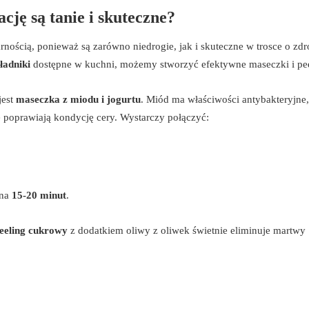
cję są tanie i skuteczne?
rnością, ponieważ są zarówno niedrogie, jak i skuteczne w trosce o zd
ładniki
dostępne w kuchni, możemy stworzyć efektywne maseczki i pee
jest
maseczka z miodu i jogurtu
. Miód ma właściwości antybakteryjne,
poprawiają kondycję cery. Wystarczy połączyć:
 na
15-20 minut
.
eeling cukrowy
z dodatkiem oliwy z oliwek świetnie eliminuje martwy