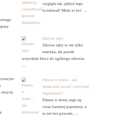
wygląda tak, jakbyś tego
oczekiwał? Może to być …
osowego
ujemy
Zdrowe zęby
Zdrowe zęby to nie tylko
estetyka, ale przede
wszystkim klucz do ogólnego zdrowia.
…
luczowym
Fitness w domu – jak
a
skutecznie zacząć i utrzymać
z siwych,
regularność?
Fitness w domu staje się
coraz bardziej popularny, a
a
to nie bez powodu. …