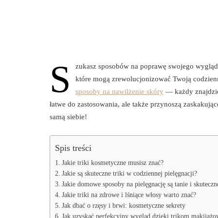
S
zukasz sposobów na poprawę swojego wyglądu 
które mogą zrewolucjonizować Twoją codzienną
sposoby na nawilżenie skóry
— każdy znajdzie 
łatwe do zastosowania, ale także przynoszą zaskakujące
samą siebie!
Spis treści
Jakie triki kosmetyczne musisz znać?
Jakie są skuteczne triki w codziennej pielęgnacji?
Jakie domowe sposoby na pielęgnację są tanie i skuteczn
Jakie triki na zdrowe i lśniące włosy warto znać?
Jak dbać o rzęsy i brwi: kosmetyczne sekrety
Jak uzyskać perfekcyjny wygląd dzięki trikom makijaż