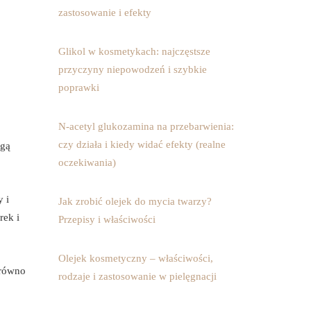
zastosowanie i efekty
Glikol w kosmetykach: najczęstsze
przyczyny niepowodzeń i szybkie
poprawki
N-acetyl glukozamina na przebarwienia:
czy działa i kiedy widać efekty (realne
ogą
oczekiwania)
 i
Jak zrobić olejek do mycia twarzy?
rek i
Przepisy i właściwości
Olejek kosmetyczny – właściwości,
arówno
rodzaje i zastosowanie w pielęgnacji