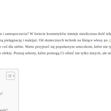
i samopoczucia? W świecie kosmetyków istnieje niezliczona ilość tri
 pielęgnację i makijaż. Od skutecznych technik na lśniące włosy po
d
coś dla siebie. Warto przyjrzeć się popularnym sztuczkom, które nie t
 efekty. Poznaj sekrety, które pomogą Ci olśnić nie tylko innych, ale t
e?
owym?