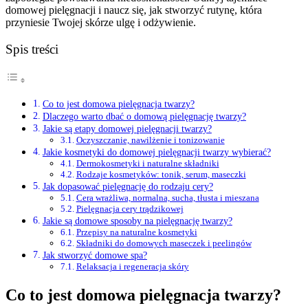
domowej pielęgnacji i naucz się, jak stworzyć rutynę, która
przyniesie Twojej skórze ulgę i odżywienie.
Spis treści
Co to jest domowa pielęgnacja twarzy?
Dlaczego warto dbać o domową pielęgnację twarzy?
Jakie są etapy domowej pielęgnacji twarzy?
Oczyszczanie, nawilżenie i tonizowanie
Jakie kosmetyki do domowej pielęgnacji twarzy wybierać?
Dermokosmetyki i naturalne składniki
Rodzaje kosmetyków: tonik, serum, maseczki
Jak dopasować pielęgnację do rodzaju cery?
Cera wrażliwa, normalna, sucha, tłusta i mieszana
Pielęgnacja cery trądzikowej
Jakie są domowe sposoby na pielęgnację twarzy?
Przepisy na naturalne kosmetyki
Składniki do domowych maseczek i peelingów
Jak stworzyć domowe spa?
Relaksacja i regeneracja skóry
Co to jest domowa pielęgnacja twarzy?