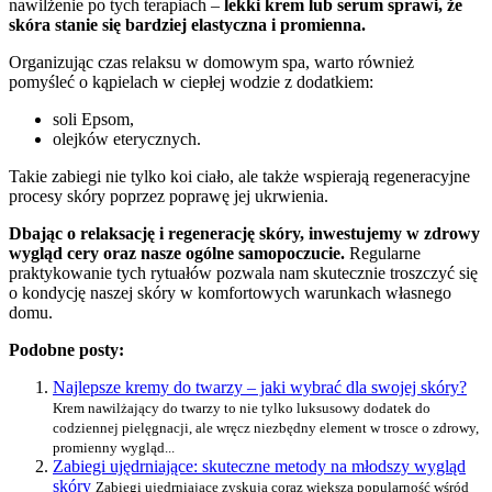
nawilżenie po tych terapiach –
lekki krem lub serum sprawi, że
skóra stanie się bardziej elastyczna i promienna.
Organizując czas relaksu w domowym spa, warto również
pomyśleć o kąpielach w ciepłej wodzie z dodatkiem:
soli Epsom,
olejków eterycznych.
Takie zabiegi nie tylko koi ciało, ale także wspierają regeneracyjne
procesy skóry poprzez poprawę jej ukrwienia.
Dbając o relaksację i regenerację skóry, inwestujemy w zdrowy
wygląd cery oraz nasze ogólne samopoczucie.
Regularne
praktykowanie tych rytuałów pozwala nam skutecznie troszczyć się
o kondycję naszej skóry w komfortowych warunkach własnego
domu.
Podobne posty:
Najlepsze kremy do twarzy – jaki wybrać dla swojej skóry?
Krem nawilżający do twarzy to nie tylko luksusowy dodatek do
codziennej pielęgnacji, ale wręcz niezbędny element w trosce o zdrowy,
promienny wygląd...
Zabiegi ujędrniające: skuteczne metody na młodszy wygląd
skóry
Zabiegi ujędrniające zyskują coraz większą popularność wśród