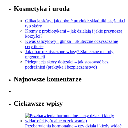
Kosmetyka i uroda
Glikacja skóry: jak dobrać produkt: składniki, stężenia i
typ skóry
Kremy z probiotykami – jak działają i jakie przynoszą
korzyści?
Kwas salicylowy i glinka – skuteczne oczyszczanie
cery tłustej
Jak dbać o zniszczone włosy? Skuteczne metody
regeneracji
Pielęgnacja skóry dojrzałej – jak stosować bez
podrażnień (praktyka i bezpieczeństwo)
Najnowsze komentarze
Ciekawsze wpisy
Przebarwienia hormonalne – czy działa i kiedy widać