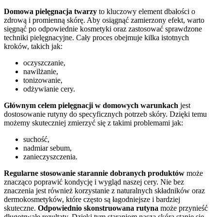
Domowa pielęgnacja twarzy
to kluczowy element dbałości o
zdrową i promienną skórę. Aby osiągnąć zamierzony efekt, warto
sięgnąć po odpowiednie kosmetyki oraz zastosować sprawdzone
techniki pielęgnacyjne. Cały proces obejmuje kilka istotnych
kroków, takich jak:
oczyszczanie,
nawilżanie,
tonizowanie,
odżywianie cery.
Głównym celem pielęgnacji w domowych warunkach
jest
dostosowanie rutyny do specyficznych potrzeb skóry. Dzięki temu
możemy skuteczniej zmierzyć się z takimi problemami jak:
suchość,
nadmiar sebum,
zanieczyszczenia.
Regularne stosowanie starannie dobranych produktów
może
znacząco poprawić kondycję i wygląd naszej cery. Nie bez
znaczenia jest również korzystanie z naturalnych składników oraz
dermokosmetyków, które często są łagodniejsze i bardziej
skuteczne.
Odpowiednio skonstruowana rutyna
może przynieść
długotrwałe rezultaty. Dzięki tym staraniom nasza skóra stanie się