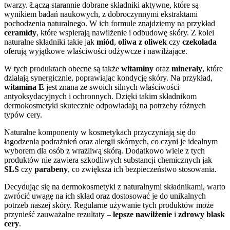
twarzy. Łączą starannie dobrane składniki aktywne, które są
wynikiem badań naukowych, z dobroczynnymi ekstraktami
pochodzenia naturalnego. W ich formule znajdziemy na przykład
ceramidy
, które wspierają nawilżenie i odbudowę skóry. Z kolei
naturalne składniki takie jak
miód
,
oliwa z oliwek
czy
czekolada
oferują wyjątkowe właściwości odżywcze i nawilżające.
W tych produktach obecne są także
witaminy
oraz
minerały
, które
działają synergicznie, poprawiając kondycję skóry. Na przykład,
witamina E
jest znana ze swoich silnych właściwości
antyoksydacyjnych i ochronnych. Dzięki takim składnikom
dermokosmetyki skutecznie odpowiadają na potrzeby różnych
typów cery.
Naturalne komponenty w kosmetykach przyczyniają się do
łagodzenia podrażnień oraz alergii skórnych, co czyni je idealnym
wyborem dla osób z wrażliwą skórą. Dodatkowo wiele z tych
produktów nie zawiera szkodliwych substancji chemicznych jak
SLS
czy
parabeny
, co zwiększa ich bezpieczeństwo stosowania.
Decydując się na dermokosmetyki z naturalnymi składnikami, warto
zwrócić uwagę na ich skład oraz dostosować je do unikalnych
potrzeb naszej skóry. Regularne używanie tych produktów może
przynieść zauważalne rezultaty –
lepsze nawilżenie
i
zdrowy blask
cery
.