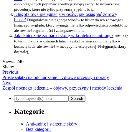
osób pragnących poprawić kondycję swojej skóry. To nowoczesne
procedury, które nie tylko przywracają jędrność i...
Długofalowa pielęgnacja włosów: jak osiągnąć zdrowy
blask?
Długofalowa pielęgnacja włosów to klucz do ich zdrowego i
lśniącego wyglądu, który wymaga nie tylko odpowiednich produktów,
ale również regularności i zaangażowania....
Jak skutecznie zadbać o skórę w kontekście anti-age?
Anti-age
to termin, który w ostatnich latach zyskał na znaczeniu nie tylko w
kosmetykach, ale również w medycynie estetycznej. Pielęgnacja skóry
dojrzałej,...
Views: 240
Share:
Previous
Proste sałatki na odchudzanie – zdrowe przepisy i porady
Next
Zespół nocnego jedzenia – objawy, przyczyny i metody leczenia
Kategorie
Anti-aging i starzenie skóry
Bez kategorii