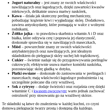
Jogurt naturalny
– jest znany ze swoich właściwości
nawilżających oraz łagodzących, dzięki zawartości kwasów
mlekowych, delikatnie usuwa martwy naskórek,
Kawa
– działa jak skuteczny peeling mechaniczny,
pobudzając krążenie krwi i wygładzając skórę. Dodatkowo,
zawiera antyoksydanty, które pomagają w walce z wolnymi
rodnikami,
Żółtko jajka
– to prawdziwa skarbnica witamin A i D oraz
białka, które odżywia cerę i poprawia jej elastyczność,
doskonale sprawdza się w nawilżających maseczkach,
Miód
– powszechnie znany ze swoich właściwości
antybakteryjnych oraz nawilżających, jest idealnym
składnikiem do pielęgnacji skóry suchej lub trądzikowej,
Cukier
– świetnie nadaje się do przygotowywania peelingów
cukrowych; efektywnie usuwa martwe komórki naskórka,
pozostawiając skórę gładką w dotyku,
Płatki owsiane
– doskonałe do zastosowania w peelingach i
maseczkach; mają właściwości łagodzące podrażnienia i są
szczególnie polecane dla cery wrażliwej,
Sok z cytryny
– dodaje świeżości oraz rozjaśnia cerę dzięki
witaminie C i
kwasom owocowym
; warto jednak zachować
ostrożność przy stosowaniu go na wrażliwej skórze.
Te składniki są łatwe do znalezienia w każdej kuchni, co czyni
domową pielęgnację twarzy prostą i dostępną dla każdego.