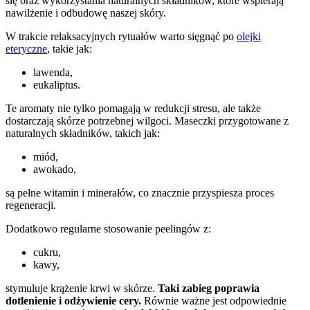
się oraz wykorzystania naturalnych składników, które wspierają
nawilżenie i odbudowę naszej skóry.
W trakcie relaksacyjnych rytuałów warto sięgnąć po
olejki
eteryczne
, takie jak:
lawenda,
eukaliptus.
Te aromaty nie tylko pomagają w redukcji stresu, ale także
dostarczają skórze potrzebnej wilgoci. Maseczki przygotowane z
naturalnych składników, takich jak:
miód,
awokado,
są pełne witamin i minerałów, co znacznie przyspiesza proces
regeneracji.
Dodatkowo regularne stosowanie peelingów z:
cukru,
kawy,
stymuluje krążenie krwi w skórze.
Taki zabieg poprawia
dotlenienie i odżywienie cery.
Równie ważne jest odpowiednie