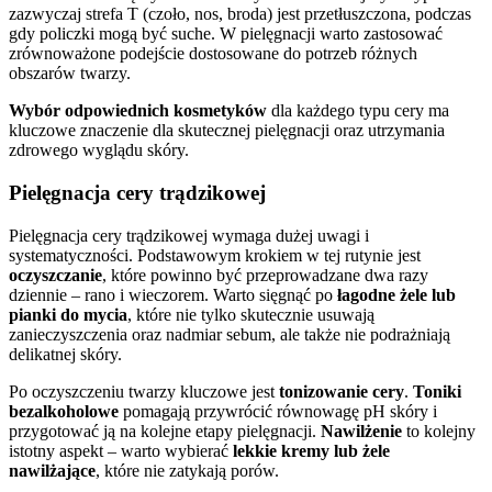
zazwyczaj strefa T (czoło, nos, broda) jest przetłuszczona, podczas
gdy policzki mogą być suche. W pielęgnacji warto zastosować
zrównoważone podejście dostosowane do potrzeb różnych
obszarów twarzy.
Wybór odpowiednich kosmetyków
dla każdego typu cery ma
kluczowe znaczenie dla skutecznej pielęgnacji oraz utrzymania
zdrowego wyglądu skóry.
Pielęgnacja cery trądzikowej
Pielęgnacja cery trądzikowej wymaga dużej uwagi i
systematyczności. Podstawowym krokiem w tej rutynie jest
oczyszczanie
, które powinno być przeprowadzane dwa razy
dziennie – rano i wieczorem. Warto sięgnąć po
łagodne żele lub
pianki do mycia
, które nie tylko skutecznie usuwają
zanieczyszczenia oraz nadmiar sebum, ale także nie podrażniają
delikatnej skóry.
Po oczyszczeniu twarzy kluczowe jest
tonizowanie cery
.
Toniki
bezalkoholowe
pomagają przywrócić równowagę pH skóry i
przygotować ją na kolejne etapy pielęgnacji.
Nawilżenie
to kolejny
istotny aspekt – warto wybierać
lekkie kremy lub żele
nawilżające
, które nie zatykają porów.