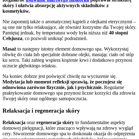
skóry i ułatwia absorpcję aktywnych składników z
kosmetyków.
Nie zapomnij także o aromatycznej kąpieli z olejkami eterycznymi –
są one nie tylko relaksujące, ale również korzystne dla Twojej skóry.
Pamiętaj jednak, by temperatura wody była niższa niż
40 stopni
Celsjusza
, co pozwoli uniknąć podrażnień.
Masaż
to następny istotny element domowego spa. Wykorzystaj
oliwkę do ciała lub specjalnie dobrane olejki, masując ciało od stóp
ku sercu. Taki zabieg wspiera krążenie krwi i dodatkowo przynosi
uczucie głębokiego relaksu.
Na koniec dobrze jest poświęcić chwilę na wyciszenie się.
Medytacja lub moment refleksji sprawią, że poczujesz się
odnowiona zarówno fizycznie, jak i psychicznie.
Regularne
praktykowanie domowego spa przynosi liczne korzyści dla zdrowia
Twojej skóry oraz ogólnego samopoczucia.
Relaksacja i regeneracja skóry
Relaksacja
oraz
regeneracja skóry
to fundamentalne aspekty
domowej pielęgnacji, które znacząco wpływają na zdrowy wygląd
cery. Stworzenie domowego spa to doskonała okazja do odprężenia