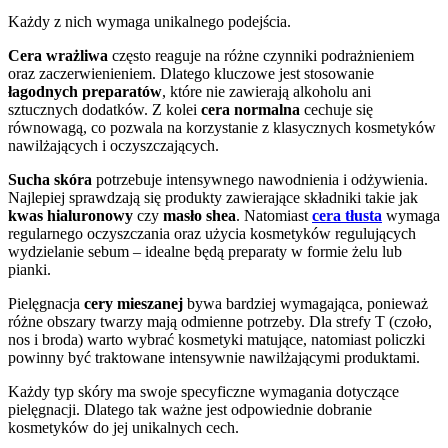
Każdy z nich wymaga unikalnego podejścia.
Cera wrażliwa
często reaguje na różne czynniki podrażnieniem
oraz zaczerwienieniem. Dlatego kluczowe jest stosowanie
łagodnych preparatów
, które nie zawierają alkoholu ani
sztucznych dodatków. Z kolei
cera normalna
cechuje się
równowagą, co pozwala na korzystanie z klasycznych kosmetyków
nawilżających i oczyszczających.
Sucha skóra
potrzebuje intensywnego nawodnienia i odżywienia.
Najlepiej sprawdzają się produkty zawierające składniki takie jak
kwas hialuronowy
czy
masło shea
. Natomiast
cera tłusta
wymaga
regularnego oczyszczania oraz użycia kosmetyków regulujących
wydzielanie sebum – idealne będą preparaty w formie żelu lub
pianki.
Pielęgnacja
cery mieszanej
bywa bardziej wymagająca, ponieważ
różne obszary twarzy mają odmienne potrzeby. Dla strefy T (czoło,
nos i broda) warto wybrać kosmetyki matujące, natomiast policzki
powinny być traktowane intensywnie nawilżającymi produktami.
Każdy typ skóry ma swoje specyficzne wymagania dotyczące
pielęgnacji. Dlatego tak ważne jest odpowiednie dobranie
kosmetyków do jej unikalnych cech.