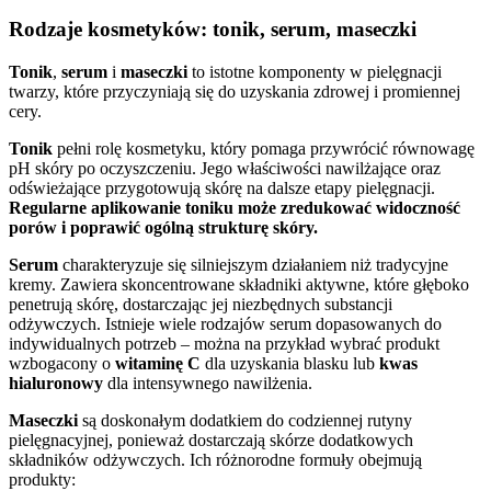
Rodzaje kosmetyków: tonik, serum, maseczki
Tonik
,
serum
i
maseczki
to istotne komponenty w pielęgnacji
twarzy, które przyczyniają się do uzyskania zdrowej i promiennej
cery.
Tonik
pełni rolę kosmetyku, który pomaga przywrócić równowagę
pH skóry po oczyszczeniu. Jego właściwości nawilżające oraz
odświeżające przygotowują skórę na dalsze etapy pielęgnacji.
Regularne aplikowanie toniku może zredukować widoczność
porów i poprawić ogólną strukturę skóry.
Serum
charakteryzuje się silniejszym działaniem niż tradycyjne
kremy. Zawiera skoncentrowane składniki aktywne, które głęboko
penetrują skórę, dostarczając jej niezbędnych substancji
odżywczych. Istnieje wiele rodzajów serum dopasowanych do
indywidualnych potrzeb – można na przykład wybrać produkt
wzbogacony o
witaminę C
dla uzyskania blasku lub
kwas
hialuronowy
dla intensywnego nawilżenia.
Maseczki
są doskonałym dodatkiem do codziennej rutyny
pielęgnacyjnej, ponieważ dostarczają skórze dodatkowych
składników odżywczych. Ich różnorodne formuły obejmują
produkty: