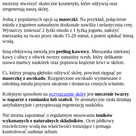
możemy stworzyć skuteczne kosmetyki, które odżywią oraz
zregenerują naszą skórę.
Jedną z popularnych opcji są
maseczki
. Na przykład, połączenie
miodu z jogurtem naturalnym doskonale nawilża i uelastycznia cerę.
Wystarczy zmieszać 2 łyżki miodu z 1 łyżką jogurtu, nałożyć
mieszankę na twarz przez około 15-20 minut, a potem spłukać letnią
wodą.
Inną efektywną metodą jest
peeling kawowy
. Mieszanka mielonej
kawy i oliwy z oliwek tworzy naturalny scrub, który delikatnie
usuwa martwy naskórek oraz poprawia krążenie krwi w skórze.
Ci, którzy pragną głęboko odżywić skórę, powinni sięgnąć po
maseczkę z awokado
. Rozgniecione awokado wymieszane z
odrobiną miodu przynosi ukojenie i dostarcza cennych witamin.
Kolejnym sposobem na
oczyszczenie skóry
jest
moczenie twarzy
w naparze z rumianku lub szałwii
. Te aromatyczne zioła działają
antybakteryjnie i przyspieszają regenerację naskórka.
Nie można zapominać o regularnym stosowaniu
toników
wykonanych z naturalnych składników
. Ocet jabłkowy
rozcieńczony wodą ma właściwości tonizujące i pomaga
kontrolować nadmiar sebum.