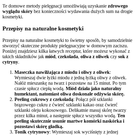
Te domowe metody pielęgnacji umożliwiają uzyskanie
zdrowego
wyglądu skóry
bez konieczności wydawania dużych sum na drogie
kosmetyki.
Przepisy na naturalne kosmetyki
Przepisy na naturalne kosmetyki to świetny sposób, by samodzielnie
stworzyć skuteczne produkty pielęgnacyjne w domowym zaciszu.
Poniżej znajdziesz kilka łatwych receptur, które możesz wykonać z
takich składników jak
miód
,
czekolada
,
oliwa z oliwek
czy
sok z
cytryny
.
Maseczka nawilżająca z miodu i oliwy z oliwek
:
Wymieszaj dwie łyżki miodu z jedną łyżką oliwy z oliwek.
Nałóż mieszankę na twarz i pozostaw na 15 minut. Po tym
czasie spłucz ciepłą wodą.
Miód działa jako naturalny
humektant, natomiast oliwa doskonale odżywia skórę.
Peeling cukrowy z czekoladą
: Połącz pół szklanki
brązowego cukru z ćwierć szklanki kakao oraz ćwierć
szklanki oleju kokosowego. Delikatnie masuj skórę twarzy
przez kilka minut, a następnie spłucz wszystko wodą.
Ten
peeling skutecznie usunie martwe komórki naskórka i
pozostawi skórę gładką.
Tonik cytrynowy
: Wymieszaj sok wyciśnięty z jednej