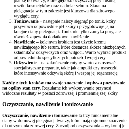
piankę do twarzy, które głęboko oczyszczą pory i usuną
resztki kosmetyków oraz nadmiar sebum. Staranna
pielęgnacja w tym zakresie jest kluczowa dla zdrowego
wyglądu cery.
Tonizowanie
– następnie należy sięgnąć po tonik, który
przywraca odpowiednie pH skóry i przygotowuje ją na
kolejne etapy pielęgnacji. Tonik nie tylko zamyka pory, ale
również zapewnia dodatkowe nawilżenie.
Nawilżenie
– kolejnym krokiem jest użycie kremu
nawilżającego lub serum, które dostarcza skórze niezbędnych
składników odżywczych oraz wilgoci. Warto wybrać produkt
odpowiedni do specyficznych potrzeb Twojej cery.
Odżywienie
– na zakończenie rutyny warto zastosować
specjalistyczne preparaty, takie jak ampułki czy maseczki,
które intensywnie odżywią skórę i wesprą jej regenerację.
Każdy z tych kroków ma swoje znaczenie i wpływa pozytywnie
na ogólny stan cery.
Regularne ich wykonywanie przynosi
widoczne rezultaty w postaci zdrowszej i promienniejszej skóry.
Oczyszczanie, nawilżenie i tonizowanie
Oczyszczanie
,
nawilżenie
i
tonizowanie
to trzy fundamentalne
etapy w domowej pielęgnacji twarzy, które mają ogromne znaczenie
dla utrzymania zdrowej cery. Zacznij od oczyszczania – wykonuj je