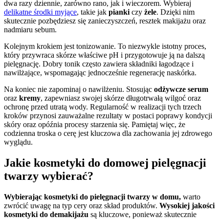
dwa razy dziennie, zarówno rano, jak i wieczorem. Wybieraj
delikatne środki myjące
, takie jak
pianki
czy
żele
. Dzięki nim
skutecznie pozbędziesz się zanieczyszczeń, resztek makijażu oraz
nadmiaru sebum.
Kolejnym krokiem jest tonizowanie. To niezwykle istotny proces,
który przywraca skórze właściwe pH i przygotowuje ją na dalszą
pielęgnację. Dobry tonik często zawiera składniki łagodzące i
nawilżające, wspomagając jednocześnie regenerację naskórka.
Na koniec nie zapominaj o nawilżeniu. Stosując
odżywcze serum
oraz
kremy
, zapewniasz swojej skórze długotrwałą wilgoć oraz
ochronę przed utratą wody. Regularność w realizacji tych trzech
kroków przynosi zauważalne rezultaty w postaci poprawy kondycji
skóry oraz opóźnia procesy starzenia się. Pamiętaj więc, że
codzienna troska o cerę jest kluczowa dla zachowania jej zdrowego
wyglądu.
Jakie kosmetyki do domowej pielęgnacji
twarzy wybierać?
Wybierając kosmetyki do pielęgnacji twarzy w domu,
warto
zwrócić uwagę na typ cery oraz skład produktów.
Wysokiej jakości
kosmetyki do demakijażu
są kluczowe, ponieważ skutecznie