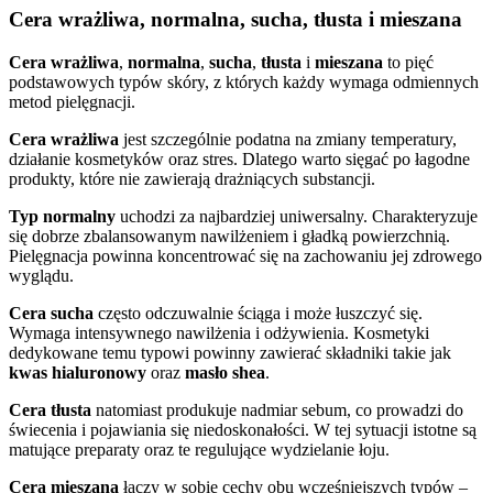
Cera wrażliwa, normalna, sucha, tłusta i mieszana
Cera wrażliwa
,
normalna
,
sucha
,
tłusta
i
mieszana
to pięć
podstawowych typów skóry, z których każdy wymaga odmiennych
metod pielęgnacji.
Cera wrażliwa
jest szczególnie podatna na zmiany temperatury,
działanie kosmetyków oraz stres. Dlatego warto sięgać po łagodne
produkty, które nie zawierają drażniących substancji.
Typ normalny
uchodzi za najbardziej uniwersalny. Charakteryzuje
się dobrze zbalansowanym nawilżeniem i gładką powierzchnią.
Pielęgnacja powinna koncentrować się na zachowaniu jej zdrowego
wyglądu.
Cera sucha
często odczuwalnie ściąga i może łuszczyć się.
Wymaga intensywnego nawilżenia i odżywienia. Kosmetyki
dedykowane temu typowi powinny zawierać składniki takie jak
kwas hialuronowy
oraz
masło shea
.
Cera tłusta
natomiast produkuje nadmiar sebum, co prowadzi do
świecenia i pojawiania się niedoskonałości. W tej sytuacji istotne są
matujące preparaty oraz te regulujące wydzielanie łoju.
Cera mieszana
łączy w sobie cechy obu wcześniejszych typów –