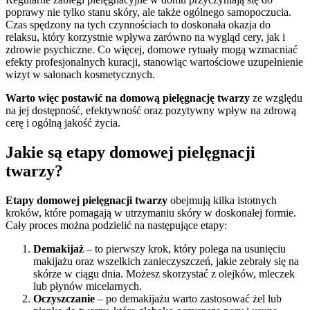
poprawy nie tylko stanu skóry, ale także ogólnego samopoczucia.
Czas spędzony na tych czynnościach to doskonała okazja do
relaksu, który korzystnie wpływa zarówno na wygląd cery, jak i
zdrowie psychiczne. Co więcej, domowe rytuały mogą wzmacniać
efekty profesjonalnych kuracji, stanowiąc wartościowe uzupełnienie
wizyt w salonach kosmetycznych.
Warto więc postawić na domową pielęgnację twarzy
ze względu
na jej dostępność, efektywność oraz pozytywny wpływ na zdrową
cerę i ogólną jakość życia.
Jakie są etapy domowej pielęgnacji
twarzy?
Etapy domowej pielęgnacji twarzy
obejmują kilka istotnych
kroków, które pomagają w utrzymaniu skóry w doskonałej formie.
Cały proces można podzielić na następujące etapy:
Demakijaż
– to pierwszy krok, który polega na usunięciu
makijażu oraz wszelkich zanieczyszczeń, jakie zebrały się na
skórze w ciągu dnia. Możesz skorzystać z olejków, mleczek
lub płynów micelarnych.
Oczyszczanie
– po demakijażu warto zastosować żel lub