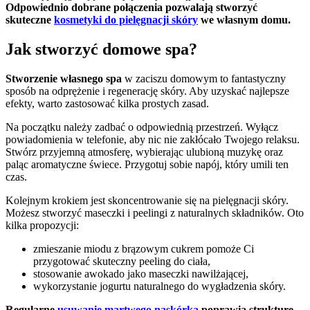
Odpowiednio dobrane połączenia pozwalają stworzyć
skuteczne
kosmetyki do pielęgnacji skóry
we własnym domu.
Jak stworzyć domowe spa?
Stworzenie własnego spa
w zaciszu domowym to fantastyczny
sposób na odprężenie i regenerację skóry. Aby uzyskać najlepsze
efekty, warto zastosować kilka prostych zasad.
Na początku należy zadbać o odpowiednią przestrzeń. Wyłącz
powiadomienia w telefonie, aby nic nie zakłócało Twojego relaksu.
Stwórz przyjemną atmosferę, wybierając ulubioną muzykę oraz
paląc aromatyczne świece. Przygotuj sobie napój, który umili ten
czas.
Kolejnym krokiem jest skoncentrowanie się na pielęgnacji skóry.
Możesz stworzyć maseczki i peelingi z naturalnych składników. Oto
kilka propozycji:
zmieszanie miodu z brązowym cukrem pomoże Ci
przygotować skuteczny peeling do ciała,
stosowanie awokado jako maseczki nawilżającej,
wykorzystanie jogurtu naturalnego do wygładzenia skóry.
Regularne
usuwanie martwego naskórka
poprawia strukturę