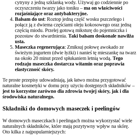
cytryny z jedną szklanką wody. Używaj go codziennie po
oczyszczeniu twarzy jako toniku –
ma on właściwości
rozjaśniające oraz antybakteryjne.
Balsam do ust
: Roztop jedną część wosku pszczelego i
połącz ją z dwiema częściami oleju kokosowego oraz jedną
częścią miodu. Przelej gotową miksturę do pojemniczka i
pozostaw do stwardnienia.
Taki balsam doskonale nawilża
usta.
Maseczka regenerująca
: Zmiksuj połowę awokado ze
świeżym jogurtem (dwie łyżki) i nanieś tę mieszankę na twarz
na około 20 minut przed spłukaniem letnią wodą.
Tego
rodzaju maseczka dostarcza witamin oraz poprawia
elastyczność skóry.
Te proste przepisy udowadniają, jak łatwo można przygotować
naturalne kosmetyki w domu przy użyciu dostępnych składników –
jest to korzystne zarówno dla zdrowia twojej skóry, jak i dla
środowiska naturalnego.
Składniki do domowych maseczek i peelingów
W domowych maseczkach i peelingach można wykorzystać wiele
naturalnych składników, które mają pozytywny wpływ na skórę.
Oto kilka z najpopularniejszych: