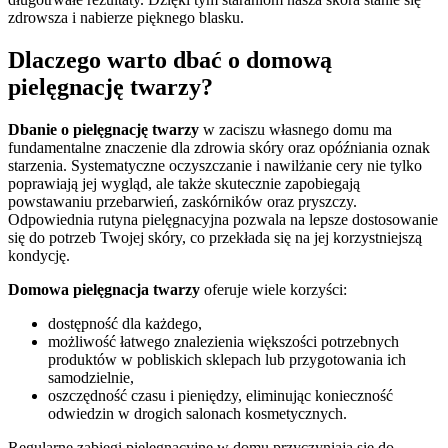
zdrowsza i nabierze pięknego blasku.
Dlaczego warto dbać o domową
pielęgnację twarzy?
Dbanie o pielęgnację twarzy
w zaciszu własnego domu ma
fundamentalne znaczenie dla zdrowia skóry oraz opóźniania oznak
starzenia. Systematyczne oczyszczanie i nawilżanie cery nie tylko
poprawiają jej wygląd, ale także skutecznie zapobiegają
powstawaniu przebarwień, zaskórników oraz pryszczy.
Odpowiednia rutyna pielęgnacyjna pozwala na lepsze dostosowanie
się do potrzeb Twojej skóry, co przekłada się na jej korzystniejszą
kondycję.
Domowa pielęgnacja twarzy
oferuje wiele korzyści:
dostępność dla każdego,
możliwość łatwego znalezienia większości potrzebnych
produktów w pobliskich sklepach lub przygotowania ich
samodzielnie,
oszczędność czasu i pieniędzy, eliminując konieczność
odwiedzin w drogich salonach kosmetycznych.
Regularne zabiegi pielęgnacyjne w domu przyczyniają się do