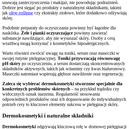
usuwają zanieczyszczenia i makijaż, nie powodując podrażnień.
Dobrze jest sięgać po produkty z naturalnymi składnikami, takimi
jak
oleje roślinne
czy ekstrakty ziołowe, które dodatkowo odżywiają
skórę.
Podobnie preparaty do oczyszczania powinny być łagodne dla
naskórka.
Żele i pianki oczyszczające
powinny zawierać
substancje nawilżające, aby nie wysuszać skóry. Osoby z cerą
wrażliwą mogą korzystać z kosmetyków hipoalergicznych.
Warto również zwrócić uwagę na toniki, serum oraz maseczki w
swojej rutynie pielęgnacyjnej.
Toniki przywracają równowagę
pH skóry
po oczyszczeniu, a serum dostarczają skoncentrowanych
składników aktywnych, takich jak witaminy czy kwas hialuronowy.
Maseczki natomiast wspierają głębsze nawilżenie oraz regenerację.
Zaleca się wybierać dermokosmetyki stworzone specjalnie dla
konkretnych problemów skórnych
– na przykład trądziku czy
widocznych oznak starzenia. Regularność stosowania
odpowiednich produktów oraz ich dopasowanie do indywidualnych
potrzeb cery to kluczowe elementy sukcesu w pielęgnacji skóry.
Dermokosmetyki i naturalne składniki
Dermokosmetyki
odgrywają kluczową rolę w domowej pielęgnacji