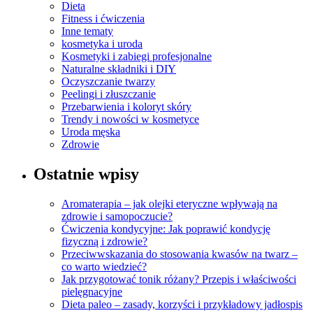
Dieta
Fitness i ćwiczenia
Inne tematy
kosmetyka i uroda
Kosmetyki i zabiegi profesjonalne
Naturalne składniki i DIY
Oczyszczanie twarzy
Peelingi i złuszczanie
Przebarwienia i koloryt skóry
Trendy i nowości w kosmetyce
Uroda męska
Zdrowie
Ostatnie wpisy
Aromaterapia – jak olejki eteryczne wpływają na
zdrowie i samopoczucie?
Ćwiczenia kondycyjne: Jak poprawić kondycję
fizyczną i zdrowie?
Przeciwwskazania do stosowania kwasów na twarz –
co warto wiedzieć?
Jak przygotować tonik różany? Przepis i właściwości
pielęgnacyjne
Dieta paleo – zasady, korzyści i przykładowy jadłospis