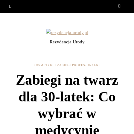
Rezydencja Urody
KOSMETYKI I ZABIEGI PROFESJONALNE
Zabiegi na twarz
dla 30-latek: Co
wybrać w
medycynie