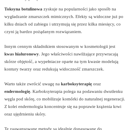
Toksyna botulinowa
zyskuje na popularności jako sposób na
wygładzanie zmarszczek mimicznych. Efekty są widoczne już po
kilku dniach od zabiegu i utrzymują się przez kilka miesięcy, co
czyni ją bardzo pożądanym rozwiązaniem.
Innym cennym składnikiem stosowanym w kosmetologii jest
kwas hialuronowy
. Jego właściwości nawilżające przywracają
skórze objętość, a wypełniacze oparte na tym kwasie modelują
kontury twarzy oraz redukują widoczność zmarszczek.
Warto także zwrócić uwagę na
karboksyterapię
oraz
endermologię
. Karboksyterapia polega na podawaniu dwutlenku
węgla pod skórę, co mobilizuje komórki do naturalnej regeneracji.
Z kolei endermologia koncentruje się na poprawie krążenia krwi
oraz ujędrnieniu skóry.
Te zaawansowane metody są idealnie dopasowane do