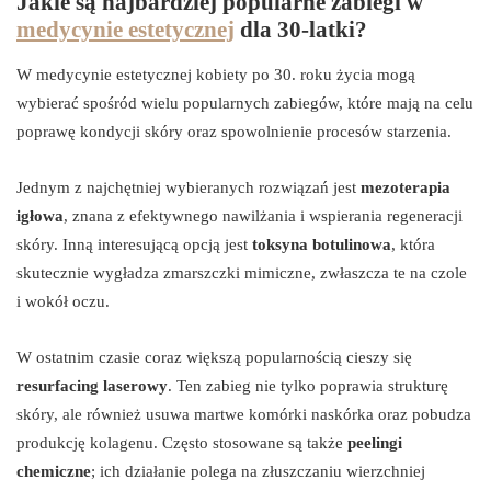
Jakie są najbardziej popularne zabiegi w
medycynie estetycznej
dla 30-latki?
W medycynie estetycznej kobiety po 30. roku życia mogą
wybierać spośród wielu popularnych zabiegów, które mają na celu
poprawę kondycji skóry oraz spowolnienie procesów starzenia.
Jednym z najchętniej wybieranych rozwiązań jest
mezoterapia
igłowa
, znana z efektywnego nawilżania i wspierania regeneracji
skóry. Inną interesującą opcją jest
toksyna botulinowa
, która
skutecznie wygładza zmarszczki mimiczne, zwłaszcza te na czole
i wokół oczu.
W ostatnim czasie coraz większą popularnością cieszy się
resurfacing laserowy
. Ten zabieg nie tylko poprawia strukturę
skóry, ale również usuwa martwe komórki naskórka oraz pobudza
produkcję kolagenu. Często stosowane są także
peelingi
chemiczne
; ich działanie polega na złuszczaniu wierzchniej