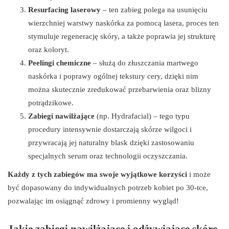
Resurfacing laserowy
– ten zabieg polega na usunięciu
wierzchniej warstwy naskórka za pomocą lasera, proces ten
stymuluje regenerację skóry, a także poprawia jej strukturę
oraz koloryt.
Peelingi chemiczne
– służą do złuszczania martwego
naskórka i poprawy ogólnej tekstury cery, dzięki nim
można skutecznie zredukować przebarwienia oraz blizny
potrądzikowe.
Zabiegi nawilżające
(np. Hydrafacial) – tego typu
procedury intensywnie dostarczają skórze wilgoci i
przywracają jej naturalny blask dzięki zastosowaniu
specjalnych serum oraz technologii oczyszczania.
Każdy z tych zabiegów ma swoje wyjątkowe korzyści
i może
być dopasowany do indywidualnych potrzeb kobiet po 30-tce,
pozwalając im osiągnąć zdrowy i promienny wygląd!
Jakie zabiegi nawilżające i odżywiające skórę