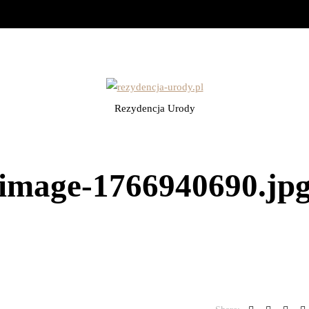
Rezydencja Urody
image-1766940690.jp