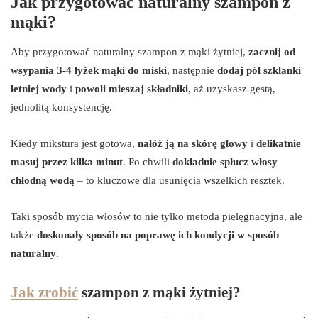
Jak przygotować naturalny szampon z
mąki?
Aby przygotować naturalny szampon z mąki żytniej,
zacznij od
wsypania 3-4 łyżek mąki do miski
, następnie
dodaj pół szklanki
letniej wody
i
powoli mieszaj składniki
, aż uzyskasz gęstą,
jednolitą konsystencję.
Kiedy mikstura jest gotowa,
nałóż ją na skórę głowy
i
delikatnie
masuj przez kilka minut
. Po chwili
dokładnie spłucz włosy
chłodną wodą
– to kluczowe dla usunięcia wszelkich resztek.
Taki sposób mycia włosów to nie tylko metoda pielęgnacyjna, ale
także
doskonały sposób na poprawę ich kondycji w sposób
naturalny
.
Jak zrobić
szampon z mąki żytniej?