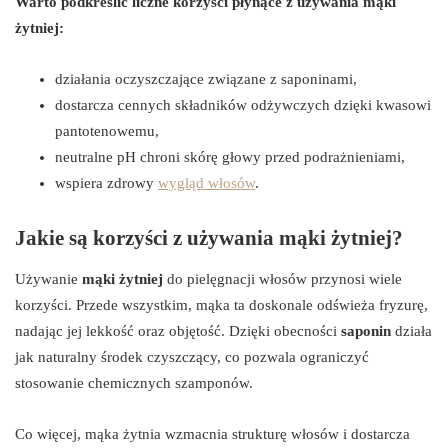
Warto podkreślić liczne korzyści płynące z używania mąki
żytniej:
działania oczyszczające związane z saponinami,
dostarcza cennych składników odżywczych dzięki kwasowi
pantotenowemu,
neutralne pH chroni skórę głowy przed podrażnieniami,
wspiera zdrowy
wygląd włosów
.
Jakie są korzyści z używania mąki żytniej?
Używanie
mąki żytniej
do pielęgnacji włosów przynosi wiele
korzyści. Przede wszystkim, mąka ta doskonale odświeża fryzurę,
nadając jej lekkość oraz objętość. Dzięki obecności
saponin
działa
jak naturalny środek czyszczący, co pozwala ograniczyć
stosowanie chemicznych szamponów.
Co więcej, mąka żytnia wzmacnia strukturę włosów i dostarcza