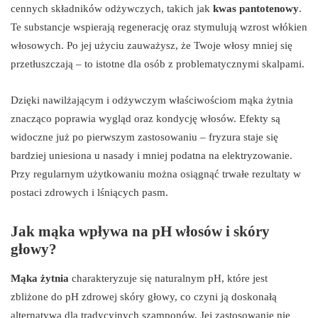
cennych składników odżywczych, takich jak
kwas pantotenowy
.
Te substancje wspierają regenerację oraz stymulują wzrost włókien
włosowych. Po jej użyciu zauważysz, że Twoje włosy mniej się
przetłuszczają – to istotne dla osób z problematycznymi skalpami.
Dzięki nawilżającym i odżywczym właściwościom mąka żytnia
znacząco poprawia wygląd oraz kondycję włosów. Efekty są
widoczne już po pierwszym zastosowaniu – fryzura staje się
bardziej uniesiona u nasady i mniej podatna na elektryzowanie.
Przy regularnym użytkowaniu można osiągnąć trwałe rezultaty w
postaci zdrowych i lśniących pasm.
Jak mąka wpływa na pH włosów i skóry
głowy?
Mąka żytnia
charakteryzuje się naturalnym pH, które jest
zbliżone do pH zdrowej skóry głowy, co czyni ją doskonałą
alternatywą dla tradycyjnych szamponów. Jej zastosowanie nie