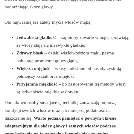
podrażniając skóry głowy.
Oto najważniejsze zalety mycia włosów mąką:
Jedwabista gładkość
– saponiny zawarte w mące sprawiają,
że włosy stają się niezwykle gładkie,
Zdrowy blask
– dzięki właściwościom mąki, pasma
nabierają promiennego wyglądu,
Większa objętość
– włosy uniesione od nasady zyskują
pełniejszy kształt oraz objętość,
Przyjemna miękkość
– po zastosowaniu tej metody włosy
są jedwabiście miękkie w dotyku.
Dodatkowo osoby stosujące tę technikę zauważają poprawę
kondycji swoich włosów oraz ich mniejszą podatność na
tłuszczenie się.
Warto jednak pamiętać o pewnym okresie
adaptacyjnym dla skóry głowy i samych włosów podczas
przechodzenia na tę naturalną formułę pielęgnacyjną.