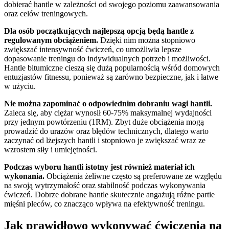
dobierać hantle w zależności od swojego poziomu zaawansowania
oraz celów treningowych.
Dla osób początkujących najlepszą opcją będą hantle z
regulowanym obciążeniem.
Dzięki nim można stopniowo
zwiększać intensywność ćwiczeń, co umożliwia lepsze
dopasowanie treningu do indywidualnych potrzeb i możliwości.
Hantle bitumiczne cieszą się dużą popularnością wśród domowych
entuzjastów fitnessu, ponieważ są zarówno bezpieczne, jak i łatwe
w użyciu.
Nie można zapominać o odpowiednim dobraniu wagi hantli.
Zaleca się, aby ciężar wynosił 60-75% maksymalnej wydajności
przy jednym powtórzeniu (1RM). Zbyt duże obciążenia mogą
prowadzić do urazów oraz błędów technicznych, dlatego warto
zaczynać od lżejszych hantli i stopniowo je zwiększać wraz ze
wzrostem siły i umiejętności.
Podczas wyboru hantli istotny jest również materiał ich
wykonania.
Obciążenia żeliwne często są preferowane ze względu
na swoją wytrzymałość oraz stabilność podczas wykonywania
ćwiczeń. Dobrze dobrane hantle skutecznie angażują różne partie
mięśni pleców, co znacząco wpływa na efektywność treningu.
Jak prawidłowo wykonywać ćwiczenia na