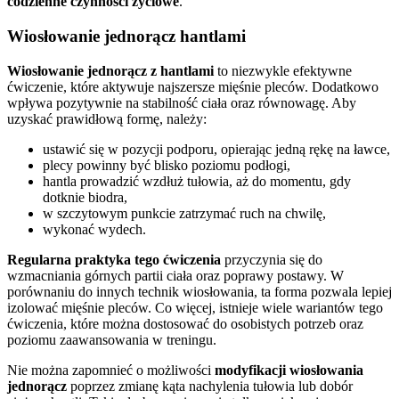
codzienne czynności życiowe
.
Wiosłowanie jednorącz hantlami
Wiosłowanie jednorącz z hantlami
to niezwykle efektywne
ćwiczenie, które aktywuje najszersze mięśnie pleców. Dodatkowo
wpływa pozytywnie na stabilność ciała oraz równowagę. Aby
uzyskać prawidłową formę, należy:
ustawić się w pozycji podporu, opierając jedną rękę na ławce,
plecy powinny być blisko poziomu podłogi,
hantla prowadzić wzdłuż tułowia, aż do momentu, gdy
dotknie biodra,
w szczytowym punkcie zatrzymać ruch na chwilę,
wykonać wydech.
Regularna praktyka tego ćwiczenia
przyczynia się do
wzmacniania górnych partii ciała oraz poprawy postawy. W
porównaniu do innych technik wiosłowania, ta forma pozwala lepiej
izolować mięśnie pleców. Co więcej, istnieje wiele wariantów tego
ćwiczenia, które można dostosować do osobistych potrzeb oraz
poziomu zaawansowania w treningu.
Nie można zapomnieć o możliwości
modyfikacji wiosłowania
jednorącz
poprzez zmianę kąta nachylenia tułowia lub dobór