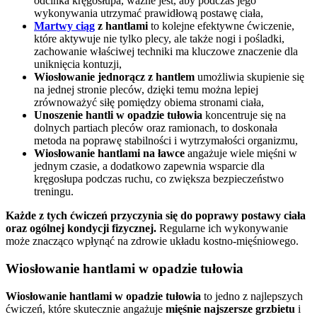
odcinka kręgosłupa, ważne jest, aby podczas jego
wykonywania utrzymać prawidłową postawę ciała,
Martwy ciąg
z hantlami
to kolejne efektywne ćwiczenie,
które aktywuje nie tylko plecy, ale także nogi i pośladki,
zachowanie właściwej techniki ma kluczowe znaczenie dla
uniknięcia kontuzji,
Wiosłowanie jednorącz z hantlem
umożliwia skupienie się
na jednej stronie pleców, dzięki temu można lepiej
zrównoważyć siłę pomiędzy obiema stronami ciała,
Unoszenie hantli w opadzie tułowia
koncentruje się na
dolnych partiach pleców oraz ramionach, to doskonała
metoda na poprawę stabilności i wytrzymałości organizmu,
Wiosłowanie hantlami na ławce
angażuje wiele mięśni w
jednym czasie, a dodatkowo zapewnia wsparcie dla
kręgosłupa podczas ruchu, co zwiększa bezpieczeństwo
treningu.
Każde z tych ćwiczeń przyczynia się do poprawy postawy ciała
oraz ogólnej kondycji fizycznej.
Regularne ich wykonywanie
może znacząco wpłynąć na zdrowie układu kostno-mięśniowego.
Wiosłowanie hantlami w opadzie tułowia
Wiosłowanie hantlami w opadzie tułowia
to jedno z najlepszych
ćwiczeń, które skutecznie angażuje
mięśnie najszersze grzbietu
i