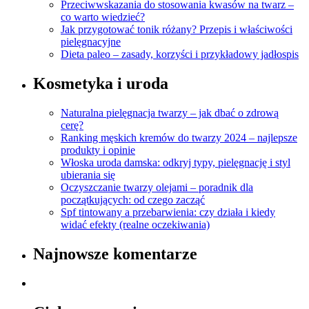
Przeciwwskazania do stosowania kwasów na twarz –
co warto wiedzieć?
Jak przygotować tonik różany? Przepis i właściwości
pielęgnacyjne
Dieta paleo – zasady, korzyści i przykładowy jadłospis
Kosmetyka i uroda
Naturalna pielęgnacja twarzy – jak dbać o zdrową
cerę?
Ranking męskich kremów do twarzy 2024 – najlepsze
produkty i opinie
Włoska uroda damska: odkryj typy, pielęgnację i styl
ubierania się
Oczyszczanie twarzy olejami – poradnik dla
początkujących: od czego zacząć
Spf tintowany a przebarwienia: czy działa i kiedy
widać efekty (realne oczekiwania)
Najnowsze komentarze