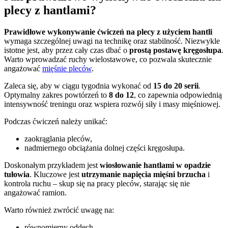
plecy z hantlami?
Prawidłowe wykonywanie ćwiczeń na plecy z użyciem hantli
wymaga szczególnej uwagi na technikę oraz stabilność. Niezwykle
istotne jest, aby przez cały czas dbać o
prostą postawę kręgosłupa
.
Warto wprowadzać ruchy wielostawowe, co pozwala skutecznie
angażować
mięśnie pleców
.
Zaleca się, aby w ciągu tygodnia wykonać od
15 do 20 serii
.
Optymalny zakres powtórzeń to
8 do 12
, co zapewnia odpowiednią
intensywność treningu oraz wspiera rozwój siły i masy mięśniowej.
Podczas ćwiczeń należy unikać:
zaokrąglania pleców,
nadmiernego obciążania dolnej części kręgosłupa.
Doskonałym przykładem jest
wiosłowanie hantlami w opadzie
tułowia
. Kluczowe jest
utrzymanie napięcia mięśni brzucha
i
kontrola ruchu – skup się na pracy pleców, starając się nie
angażować ramion.
Warto również zwrócić uwagę na:
równomierny oddech,