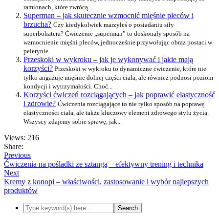
ramionach, które zwrócą...
Superman – jak skutecznie wzmocnić mięśnie pleców i
brzucha?
Czy kiedykolwiek marzyłeś o posiadaniu siły
superbohatera? Ćwiczenie „superman” to doskonały sposób na
wzmocnienie mięśni pleców, jednocześnie przywołując obraz postaci w
pelerynie....
Przeskoki w wykroku – jak je wykonywać i jakie mają
korzyści?
Przeskoki w wykroku to dynamiczne ćwiczenie, które nie
tylko angażuje mięśnie dolnej części ciała, ale również podnosi poziom
kondycji i wytrzymałości. Choć...
Korzyści ćwiczeń rozciągających – jak poprawić elastyczność
i zdrowie?
Ćwiczenia rozciągające to nie tylko sposób na poprawę
elastyczności ciała, ale także kluczowy element zdrowego stylu życia.
Wszyscy zdajemy sobie sprawę, jak...
Views: 216
Share:
Previous
Ćwiczenia na pośladki ze sztangą – efektywny trening i technika
Next
Kremy z konopi – właściwości, zastosowanie i wybór najlepszych
produktów