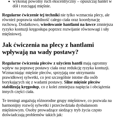
wykonaj powolny ruch ekscentryczny – opuszczaj hantel w
dół i rozciągaj mięśnie.
Regularne ćwiczenie tej techniki
nie tylko wzmacnia plecy, ale
również poprawia stabilność całego ciała oraz koordynację
ruchową. Dodatkowo,
wiosłowanie hantlami na ławce
zmniejsza
ryzyko kontuzji kręgosłupa poprzez rozwijanie równowagi i siły
mięśniowej.
Jak ćwiczenia na plecy z hantlami
wpływają na wady postawy?
Regularne ćwiczenia pleców z użyciem hantli
mają ogromny
wpływ na poprawę postawy ciała oraz redukcję ryzyka kontuzji.
Wzmacniając mięśnie pleców, sprzyjają one utrzymaniu
prawidłowej sylwetki, co jest szczególnie istotne dla osób
borykających się z wadami postawy.
Silne mięśnie pleców
stabilizują kręgosłup
, co z kolei zmniejsza napięcia i obciążenia
innych części ciała.
Te treningi angażują różnorodne grupy mięśniowe, co pozwala na
harmonijny rozwój sylwetki i przeciwdziała dysbalansom
mięśniowym. Osoby prowadzące siedzący tryb życia często
doświadczają problemów takich jak: