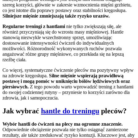
szereg korzyści, głównie w zakresie wzmocnienia mięśni grzbietu,
co jest istotne dla poprawy postawy oraz stabilności kręgosłupa.
Silniejsze mięśnie zmniejszają także ryzyko urazów.
Regularne treningi z hantlami
nie tylko zwiększają siłę, ale
również przyczyniają się do wzrostu masy mięśniowej. Hantle
stanowią niezwykle wszechstronny sprzęt, umożliwiając
dostosowanie intensywności ćwiczeń do indywidualnych
możliwości. Różnorodność wykonywanych ruchów pozwala
angażować różne grupy mięśniowe, co przekłada się na lepszą
rzeźbę ciała.
Co więcej, systematyczne ćwiczenie pleców ma pozytywny wpływ
na zdrowie kręgosłupa.
Silne mięśnie wspierają prawidłową
postawę i mogą pomóc w uniknięciu bólów lędźwiowych oraz
piersiowych.
Z tego powodu warto wprowadzić trening z hantlami
do swojej codziennej rutyny – przyniesie to korzyści zarówno dla
zdrowia, jak i samopoczucia.
Jak wybrać
hantle do treningu
pleców?
Wybór hantli do ćwiczeń na plecy ma ogromne znaczenie.
Odpowiednie obciążenie pozwala nie tylko osiągnąć zamierzone
rezultaty, ale także zredukować ryzyko kontuzji. Kluczowe jest, aby