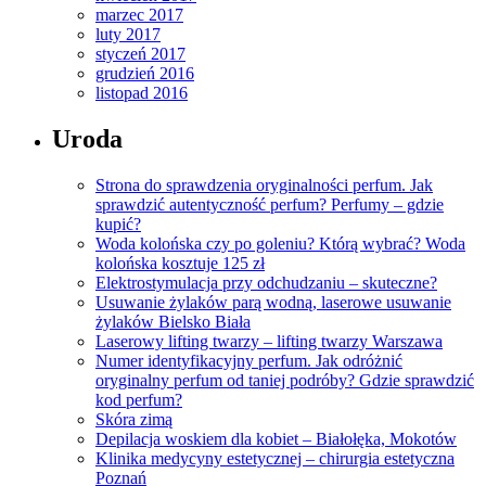
marzec 2017
luty 2017
styczeń 2017
grudzień 2016
listopad 2016
Uroda
Strona do sprawdzenia oryginalności perfum. Jak
sprawdzić autentyczność perfum? Perfumy – gdzie
kupić?
Woda kolońska czy po goleniu? Którą wybrać? Woda
kolońska kosztuje 125 zł
Elektrostymulacja przy odchudzaniu – skuteczne?
Usuwanie żylaków parą wodną, laserowe usuwanie
żylaków Bielsko Biała
Laserowy lifting twarzy – lifting twarzy Warszawa
Numer identyfikacyjny perfum. Jak odróżnić
oryginalny perfum od taniej podróby? Gdzie sprawdzić
kod perfum?
Skóra zimą
Depilacja woskiem dla kobiet – Białołęka, Mokotów
Klinika medycyny estetycznej – chirurgia estetyczna
Poznań