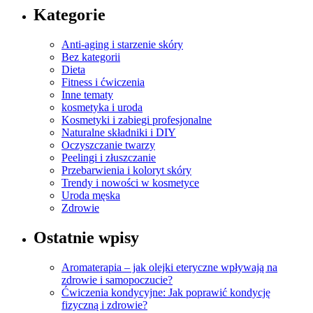
Kategorie
Anti-aging i starzenie skóry
Bez kategorii
Dieta
Fitness i ćwiczenia
Inne tematy
kosmetyka i uroda
Kosmetyki i zabiegi profesjonalne
Naturalne składniki i DIY
Oczyszczanie twarzy
Peelingi i złuszczanie
Przebarwienia i koloryt skóry
Trendy i nowości w kosmetyce
Uroda męska
Zdrowie
Ostatnie wpisy
Aromaterapia – jak olejki eteryczne wpływają na
zdrowie i samopoczucie?
Ćwiczenia kondycyjne: Jak poprawić kondycję
fizyczną i zdrowie?