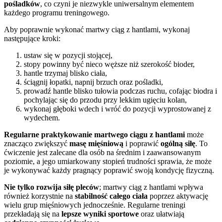
pośladków
, co czyni je niezwykle uniwersalnym elementem
każdego programu treningowego.
Aby poprawnie wykonać martwy ciąg z hantlami, wykonaj
następujące kroki:
ustaw się w pozycji stojącej,
stopy powinny być nieco węższe niż szerokość bioder,
hantle trzymaj blisko ciała,
ściągnij łopatki, napnij brzuch oraz pośladki,
prowadź hantle blisko tułowia podczas ruchu, cofając biodra i
pochylając się do przodu przy lekkim ugięciu kolan,
wykonaj głęboki wdech i wróć do pozycji wyprostowanej z
wydechem.
Regularne praktykowanie martwego ciągu z hantlami
może
znacząco zwiększyć
masę mięśniową
i poprawić
ogólną siłę
. To
ćwiczenie jest zalecane dla osób na średnim i zaawansowanym
poziomie, a jego umiarkowany stopień trudności sprawia, że może
je wykonywać każdy pragnący poprawić swoją kondycję fizyczną.
Nie tylko rozwija siłę pleców
; martwy ciąg z hantlami wpływa
również korzystnie na
stabilność całego ciała
poprzez aktywację
wielu grup mięśniowych jednocześnie. Regularne treningi
przekładają się na
lepsze wyniki sportowe
oraz ułatwiają