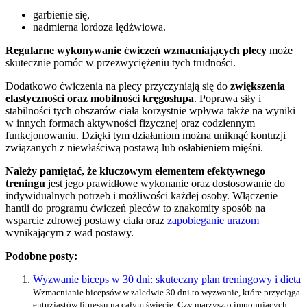
garbienie się,
nadmierna lordoza lędźwiowa.
Regularne wykonywanie ćwiczeń wzmacniających plecy
może
skutecznie pomóc w przezwyciężeniu tych trudności.
Dodatkowo ćwiczenia na plecy przyczyniają się do
zwiększenia
elastyczności oraz mobilności kręgosłupa
. Poprawa siły i
stabilności tych obszarów ciała korzystnie wpływa także na wyniki
w innych formach aktywności fizycznej oraz codziennym
funkcjonowaniu. Dzięki tym działaniom można uniknąć kontuzji
związanych z niewłaściwą postawą lub osłabieniem mięśni.
Należy pamiętać, że kluczowym elementem efektywnego
treningu
jest jego prawidłowe wykonanie oraz dostosowanie do
indywidualnych potrzeb i możliwości każdej osoby. Włączenie
hantli do programu ćwiczeń pleców to znakomity sposób na
wsparcie zdrowej postawy ciała oraz
zapobieganie urazom
wynikającym z wad postawy.
Podobne posty:
Wyzwanie biceps w 30 dni: skuteczny plan treningowy i dieta
Wzmacnianie bicepsów w zaledwie 30 dni to wyzwanie, które przyciąga
entuzjastów fitnessu na całym świecie. Czy marzysz o imponujących