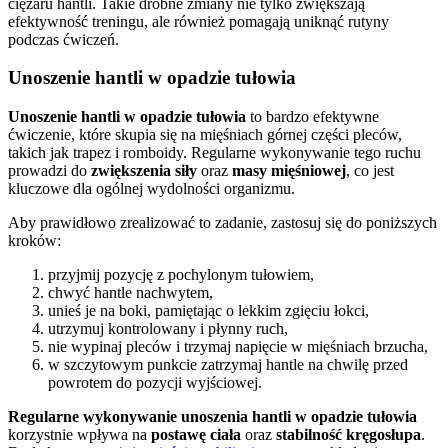
ciężaru hantli. Takie drobne zmiany nie tylko zwiększają
efektywność treningu, ale również pomagają uniknąć rutyny
podczas ćwiczeń.
Unoszenie hantli w opadzie tułowia
Unoszenie hantli w opadzie tułowia
to bardzo efektywne
ćwiczenie, które skupia się na mięśniach górnej części pleców,
takich jak trapez i romboidy. Regularne wykonywanie tego ruchu
prowadzi do
zwiększenia siły
oraz
masy mięśniowej
, co jest
kluczowe dla ogólnej wydolności organizmu.
Aby prawidłowo zrealizować to zadanie, zastosuj się do poniższych
kroków:
przyjmij pozycję z pochylonym tułowiem,
chwyć hantle nachwytem,
unieś je na boki, pamiętając o lekkim zgięciu łokci,
utrzymuj kontrolowany i płynny ruch,
nie wypinaj pleców i trzymaj napięcie w mięśniach brzucha,
w szczytowym punkcie zatrzymaj hantle na chwilę przed
powrotem do pozycji wyjściowej.
Regularne wykonywanie unoszenia hantli w opadzie tułowia
korzystnie wpływa na
postawę ciała
oraz
stabilność kręgosłupa
.