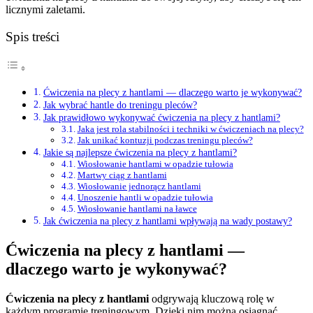
licznymi zaletami.
Spis treści
Ćwiczenia na plecy z hantlami — dlaczego warto je wykonywać?
Jak wybrać hantle do treningu pleców?
Jak prawidłowo wykonywać ćwiczenia na plecy z hantlami?
Jaka jest rola stabilności i techniki w ćwiczeniach na plecy?
Jak unikać kontuzji podczas treningu pleców?
Jakie są najlepsze ćwiczenia na plecy z hantlami?
Wiosłowanie hantlami w opadzie tułowia
Martwy ciąg z hantlami
Wiosłowanie jednorącz hantlami
Unoszenie hantli w opadzie tułowia
Wiosłowanie hantlami na ławce
Jak ćwiczenia na plecy z hantlami wpływają na wady postawy?
Ćwiczenia na plecy z hantlami —
dlaczego warto je wykonywać?
Ćwiczenia na plecy z hantlami
odgrywają kluczową rolę w
każdym programie treningowym. Dzięki nim można osiągnąć