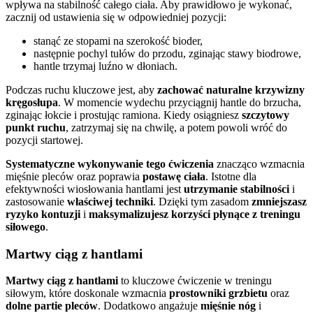
wpływa na stabilność całego ciała. Aby prawidłowo je wykonać,
zacznij od ustawienia się w odpowiedniej pozycji:
stanąć ze stopami na szerokość bioder,
następnie pochyl tułów do przodu, zginając stawy biodrowe,
hantle trzymaj luźno w dłoniach.
Podczas ruchu kluczowe jest, aby
zachować naturalne krzywizny
kręgosłupa
. W momencie wydechu przyciągnij hantle do brzucha,
zginając łokcie i prostując ramiona. Kiedy osiągniesz
szczytowy
punkt ruchu
, zatrzymaj się na chwilę, a potem powoli wróć do
pozycji startowej.
Systematyczne wykonywanie tego ćwiczenia
znacząco wzmacnia
mięśnie pleców oraz poprawia
postawę ciała
. Istotne dla
efektywności wiosłowania hantlami jest
utrzymanie stabilności
i
zastosowanie
właściwej techniki
. Dzięki tym zasadom
zmniejszasz
ryzyko kontuzji
i
maksymalizujesz korzyści płynące z treningu
siłowego
.
Martwy ciąg z hantlami
Martwy ciąg z hantlami
to kluczowe ćwiczenie w treningu
siłowym, które doskonale wzmacnia
prostowniki grzbietu
oraz
dolne partie pleców
. Dodatkowo angażuje
mięśnie nóg
i