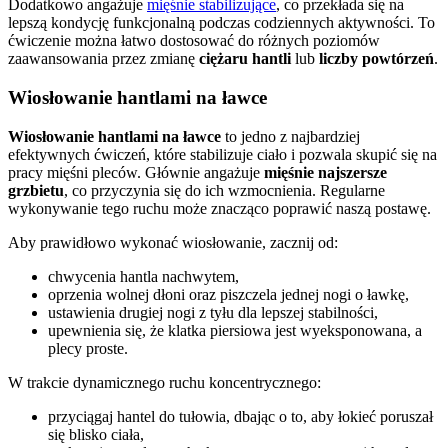
Dodatkowo angażuje
mięśnie stabilizujące
, co przekłada się na
lepszą kondycję funkcjonalną podczas codziennych aktywności. To
ćwiczenie można łatwo dostosować do różnych poziomów
zaawansowania przez zmianę
ciężaru hantli
lub
liczby powtórzeń
.
Wiosłowanie hantlami na ławce
Wiosłowanie hantlami na ławce
to jedno z najbardziej
efektywnych ćwiczeń, które stabilizuje ciało i pozwala skupić się na
pracy mięśni pleców. Głównie angażuje
mięśnie najszersze
grzbietu
, co przyczynia się do ich wzmocnienia. Regularne
wykonywanie tego ruchu może znacząco poprawić naszą postawę.
Aby prawidłowo wykonać wiosłowanie, zacznij od:
chwycenia hantla nachwytem,
oprzenia wolnej dłoni oraz piszczela jednej nogi o ławkę,
ustawienia drugiej nogi z tyłu dla lepszej stabilności,
upewnienia się, że klatka piersiowa jest wyeksponowana, a
plecy proste.
W trakcie dynamicznego ruchu koncentrycznego:
przyciągaj hantel do tułowia, dbając o to, aby łokieć poruszał
się blisko ciała,