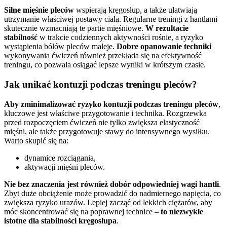
Silne mięśnie pleców
wspierają kręgosłup, a także ułatwiają
utrzymanie właściwej postawy ciała. Regularne treningi z hantlami
skutecznie wzmacniają te partie mięśniowe.
W rezultacie
stabilność
w trakcie codziennych aktywności rośnie, a ryzyko
wystąpienia bólów pleców maleje.
Dobre opanowanie techniki
wykonywania ćwiczeń również przekłada się na efektywność
treningu, co pozwala osiągać lepsze wyniki w krótszym czasie.
Jak unikać kontuzji podczas treningu pleców?
Aby zminimalizować ryzyko kontuzji podczas treningu pleców
,
kluczowe jest właściwe przygotowanie i technika. Rozgrzewka
przed rozpoczęciem ćwiczeń nie tylko zwiększa elastyczność
mięśni, ale także przygotowuje stawy do intensywnego wysiłku.
Warto skupić się na:
dynamice rozciągania,
aktywacji mięśni pleców.
Nie bez znaczenia jest również dobór odpowiedniej wagi hantli
.
Zbyt duże obciążenie może prowadzić do nadmiernego napięcia, co
zwiększa ryzyko urazów. Lepiej zacząć od lekkich ciężarów, aby
móc skoncentrować się na poprawnej technice –
to niezwykle
istotne dla stabilności kręgosłupa
.